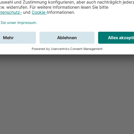
Feedback
Sie haben Fr
Buchung?