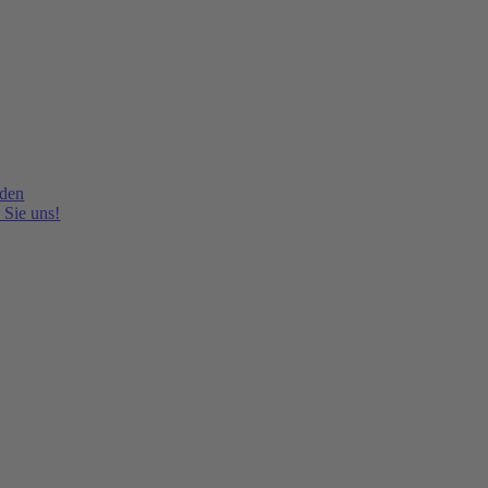
lden
 Sie uns!