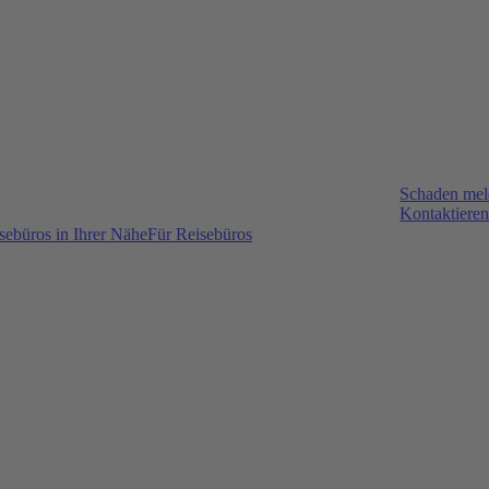
Schaden me
Kontaktieren
sebüros in Ihrer Nähe
Für Reisebüros