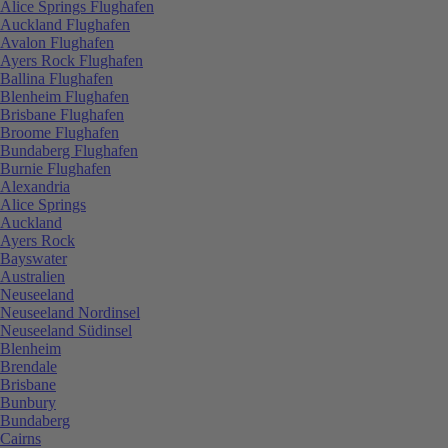
Alice Springs Flughafen
Auckland Flughafen
Avalon Flughafen
Ayers Rock Flughafen
Ballina Flughafen
Blenheim Flughafen
Brisbane Flughafen
Broome Flughafen
Bundaberg Flughafen
Burnie Flughafen
Alexandria
Alice Springs
Auckland
Ayers Rock
Bayswater
Australien
Neuseeland
Neuseeland Nordinsel
Neuseeland Südinsel
Blenheim
Brendale
Brisbane
Bunbury
Bundaberg
Cairns