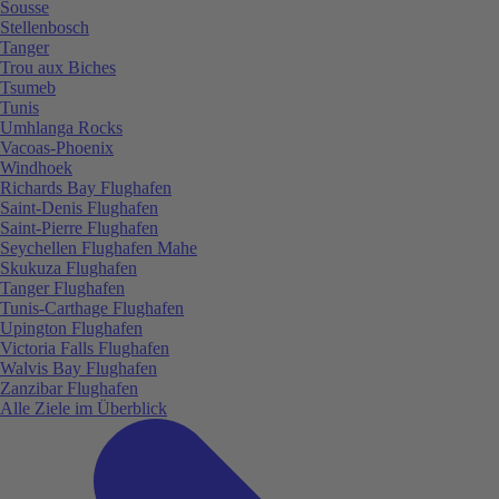
Sousse
Stellenbosch
Tanger
Trou aux Biches
Tsumeb
Tunis
Umhlanga Rocks
Vacoas-Phoenix
Windhoek
Richards Bay Flughafen
Saint-Denis Flughafen
Saint-Pierre Flughafen
Seychellen Flughafen Mahe
Skukuza Flughafen
Tanger Flughafen
Tunis-Carthage Flughafen
Upington Flughafen
Victoria Falls Flughafen
Walvis Bay Flughafen
Zanzibar Flughafen
Alle Ziele im Überblick