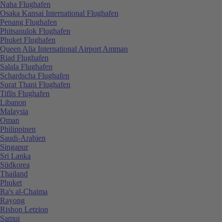
Naha Flughafen
Osaka Kansai International Flughafen
Penang Flughafen
Phitsanulok Flughafen
Phuket Flughafen
Queen Alia International Airport Amman
Riad Flughafen
Salala Flughafen
Schardscha Flughafen
Surat Thani Flughafen
Tiflis Flughafen
Libanon
Malaysia
Oman
Philippinen
Saudi-Arabien
Singapur
Sri Lanka
Südkorea
Thailand
Phuket
Ra's al-Chaima
Rayong
Rishon Letzion
Samui