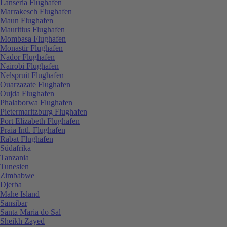
Lanseria Flughafen
Marrakesch Flughafen
Maun Flughafen
Mauritius Flughafen
Mombasa Flughafen
Monastir Flughafen
Nador Flughafen
Nairobi Flughafen
Nelspruit Flughafen
Ouarzazate Flughafen
Oujda Flughafen
Phalaborwa Flughafen
Pietermaritzburg Flughafen
Port Elizabeth Flughafen
Praia Intl. Flughafen
Rabat Flughafen
Südafrika
Tanzania
Tunesien
Zimbabwe
Djerba
Mahe Island
Sansibar
Santa Maria do Sal
Sheikh Zayed