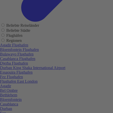
Beliebte Reiseländer
Beliebte Städte
Flughäfen
Regionen
Agadir Flughafen
Bloemfontein Flughafen
Bulawayo Flughafen
Casablanca Flughafen
Djerba Flughafen
Durban King Shaka International Airport
Essaouira Flughafen
Fez Flughafen
Flughafen East London
Agadir
Bel Ombre
Bethlehem
Bloemfontein
Casablanca
Durban