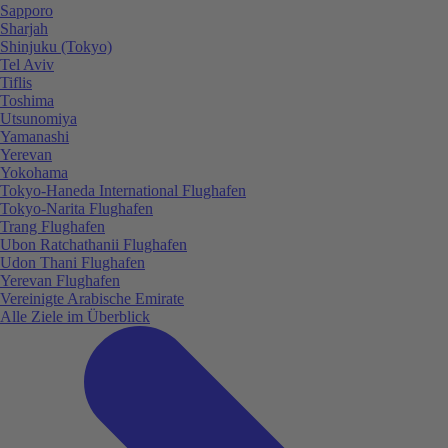
Sapporo
Sharjah
Shinjuku (Tokyo)
Tel Aviv
Tiflis
Toshima
Utsunomiya
Yamanashi
Yerevan
Yokohama
Tokyo-Haneda International Flughafen
Tokyo-Narita Flughafen
Trang Flughafen
Ubon Ratchathanii Flughafen
Udon Thani Flughafen
Yerevan Flughafen
Vereinigte Arabische Emirate
Alle Ziele im Überblick