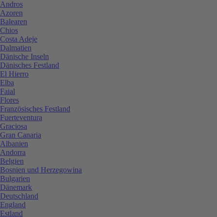
Andros
Azoren
Balearen
Chios
Costa Adeje
Dalmatien
Dänische Inseln
Dänisches Festland
El Hierro
Elba
Faial
Flores
Französisches Festland
Fuerteventura
Graciosa
Gran Canaria
Albanien
Andorra
Belgien
Bosnien und Herzegowina
Bulgarien
Dänemark
Deutschland
England
Estland