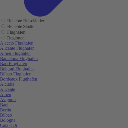
Beliebte Reiseländer
Beliebte Städte
Flughäfen
Regionen
Ajaccio Flughafen
Alicante Flughafen
Athen Flughafen
Barcelona Flughafen
Bari Flughafen
Belgrad Flughafen
Bilbao Flughafen
Bordeaux Flughafen
Alcudia
Alicante
Athen
Avignon
Bari
Berlin
Bilbao
Bologna
Cala d'Or