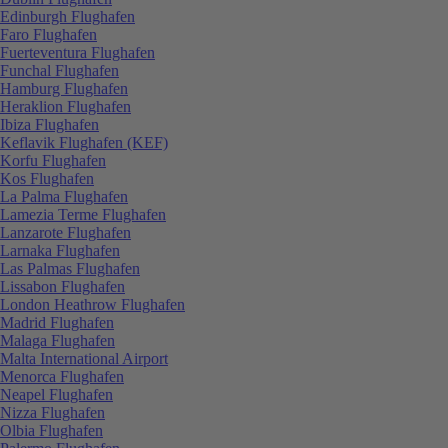
Edinburgh Flughafen
Faro Flughafen
Fuerteventura Flughafen
Funchal Flughafen
Hamburg Flughafen
Heraklion Flughafen
Ibiza Flughafen
Keflavik Flughafen (KEF)
Korfu Flughafen
Kos Flughafen
La Palma Flughafen
Lamezia Terme Flughafen
Lanzarote Flughafen
Larnaka Flughafen
Las Palmas Flughafen
Lissabon Flughafen
London Heathrow Flughafen
Madrid Flughafen
Malaga Flughafen
Malta International Airport
Menorca Flughafen
Neapel Flughafen
Nizza Flughafen
Olbia Flughafen