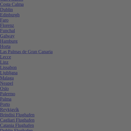
Costa Calma
Dublin
Edinburgh
Faro
Florenz
Funchal
Galway
Hamburg
Horta
Las Palmas de Gran Canaria
Lecce
Linz
Lissabon
Ljubljana
Malaga
Neapel
Oslo
Palermo
Palma
Porto
Reykjavík
Brindisi Flughafen
Cagliari Flughafen
Catania Flughafen
Dublin Flughafen