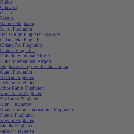
Nikko
Odawara
Osaka
Pattaya
Batumi Flughafen
Beirut Flughafen
Ben Gurion Flughafen Tel Aviv
Chiang Mai Flughafen
Chiang Rai Flughafen
Chitose Flughafen
Doha International Airport
Dubai International Airport
Flughafen Langkawi Kuala Lumpur
Guam Flughafen
Hat Yai Flughafen
Incheon Flughafen
Johor Bahru Flughafen
Khon Kaen Flughafen
Ko Samui Flughafen
Krabi Flughafen
Kuala Lumpur International Flughafen
Kutaisi Flughafen
Kuwait Flughafen
Manila Flughafen
Maskat Flughafen