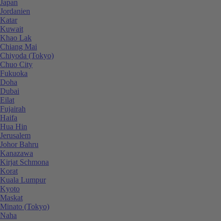
Japan
Jordanien
Katar
Kuwait
Khao Lak
Chiang Mai
Chiyoda (Tokyo)
Chuo City
Fukuoka
Doha
Dubai
Eilat
Fujairah
Haifa
Hua Hin
Jerusalem
Johor Bahru
Kanazawa
Kirjat Schmona
Korat
Kuala Lumpur
Kyoto
Maskat
Minato (Tokyo)
Naha