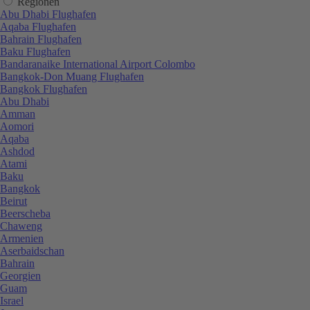
Regionen
Abu Dhabi Flughafen
Aqaba Flughafen
Bahrain Flughafen
Baku Flughafen
Bandaranaike International Airport Colombo
Bangkok-Don Muang Flughafen
Bangkok Flughafen
Abu Dhabi
Amman
Aomori
Aqaba
Ashdod
Atami
Baku
Bangkok
Beirut
Beerscheba
Chaweng
Armenien
Aserbaidschan
Bahrain
Georgien
Guam
Israel