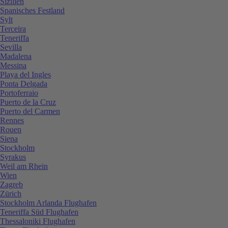
Sizilien
Spanisches Festland
Sylt
Terceira
Teneriffa
Sevilla
Madalena
Messina
Playa del Ingles
Ponta Delgada
Portoferraio
Puerto de la Cruz
Puerto del Carmen
Rennes
Rouen
Siena
Stockholm
Syrakus
Weil am Rhein
Wien
Zagreb
Zürich
Stockholm Arlanda Flughafen
Teneriffa Süd Flughafen
Thessaloniki Flughafen