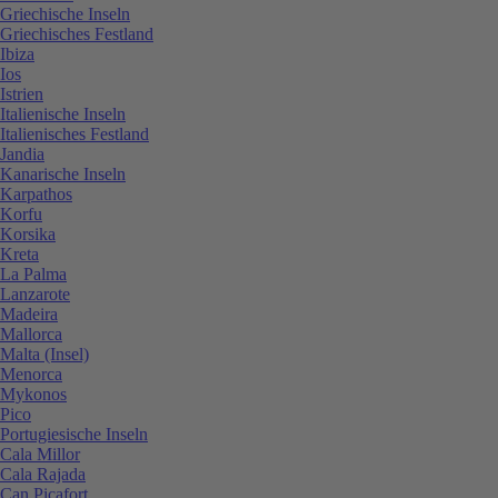
Griechische Inseln
Griechisches Festland
Ibiza
Ios
Istrien
Italienische Inseln
Italienisches Festland
Jandia
Kanarische Inseln
Karpathos
Korfu
Korsika
Kreta
La Palma
Lanzarote
Madeira
Mallorca
Malta (Insel)
Menorca
Mykonos
Pico
Portugiesische Inseln
Cala Millor
Cala Rajada
Can Picafort