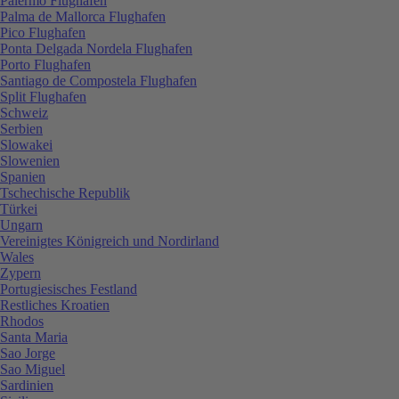
Palermo Flughafen
Palma de Mallorca Flughafen
Pico Flughafen
Ponta Delgada Nordela Flughafen
Porto Flughafen
Santiago de Compostela Flughafen
Split Flughafen
Schweiz
Serbien
Slowakei
Slowenien
Spanien
Tschechische Republik
Türkei
Ungarn
Vereinigtes Königreich und Nordirland
Wales
Zypern
Portugiesisches Festland
Restliches Kroatien
Rhodos
Santa Maria
Sao Jorge
Sao Miguel
Sardinien