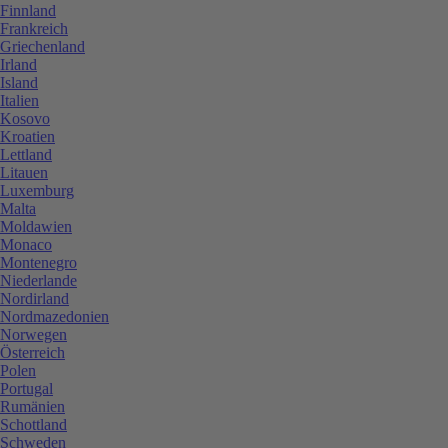
Finnland
Frankreich
Griechenland
Irland
Island
Italien
Kosovo
Kroatien
Lettland
Litauen
Luxemburg
Malta
Moldawien
Monaco
Montenegro
Niederlande
Nordirland
Nordmazedonien
Norwegen
Österreich
Polen
Portugal
Rumänien
Schottland
Schweden