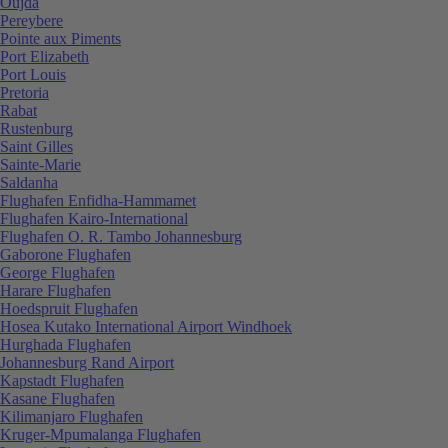
Oujda
Pereybere
Pointe aux Piments
Port Elizabeth
Port Louis
Pretoria
Rabat
Rustenburg
Saint Gilles
Sainte-Marie
Saldanha
Flughafen Enfidha-Hammamet
Flughafen Kairo-International
Flughafen O. R. Tambo Johannesburg
Gaborone Flughafen
George Flughafen
Harare Flughafen
Hoedspruit Flughafen
Hosea Kutako International Airport Windhoek
Hurghada Flughafen
Johannesburg Rand Airport
Kapstadt Flughafen
Kasane Flughafen
Kilimanjaro Flughafen
Kruger-Mpumalanga Flughafen