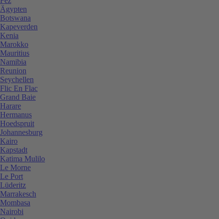
Fez
Ägypten
Botswana
Kapeverden
Kenia
Marokko
Mauritius
Namibia
Reunion
Seychellen
Flic En Flac
Grand Baie
Harare
Hermanus
Hoedspruit
Johannesburg
Kairo
Kapstadt
Katima Mulilo
Le Morne
Le Port
Lüderitz
Marrakesch
Mombasa
Nairobi