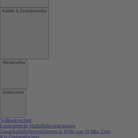
Karibik & Zentralamerika
Nordamerika
Südamerika
Vollkaskoschutz
Landesübliche Haftpflichtversicherung
Zusatzhaftpflichtversicherung in Höhe von 10 Mio. Euro
Kfz-Diebstahlschutz