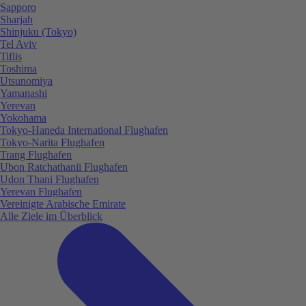
Sapporo
Sharjah
Shinjuku (Tokyo)
Tel Aviv
Tiflis
Toshima
Utsunomiya
Yamanashi
Yerevan
Yokohama
Tokyo-Haneda International Flughafen
Tokyo-Narita Flughafen
Trang Flughafen
Ubon Ratchathanii Flughafen
Udon Thani Flughafen
Yerevan Flughafen
Vereinigte Arabische Emirate
Alle Ziele im Überblick