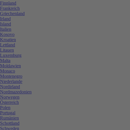
Finnland
Frankreich
Griechenland
Irland
Island
Italien
Kosovo
Kroatien
Lettland
Litauen
Luxemburg
Malta
Moldawien
Monaco
Montenegro
Niederlande
Nordirland
Nordmazedonien
Norwegen
Österreich
Polen
Portugal
Rumänien
Schottland
Schweden