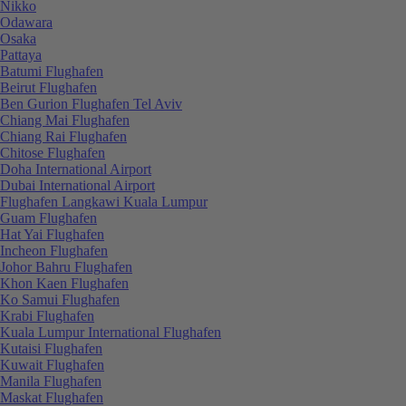
Nikko
Odawara
Osaka
Pattaya
Batumi Flughafen
Beirut Flughafen
Ben Gurion Flughafen Tel Aviv
Chiang Mai Flughafen
Chiang Rai Flughafen
Chitose Flughafen
Doha International Airport
Dubai International Airport
Flughafen Langkawi Kuala Lumpur
Guam Flughafen
Hat Yai Flughafen
Incheon Flughafen
Johor Bahru Flughafen
Khon Kaen Flughafen
Ko Samui Flughafen
Krabi Flughafen
Kuala Lumpur International Flughafen
Kutaisi Flughafen
Kuwait Flughafen
Manila Flughafen
Maskat Flughafen