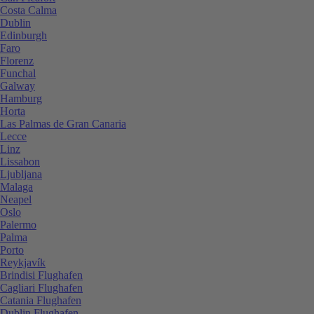
Costa Calma
Dublin
Edinburgh
Faro
Florenz
Funchal
Galway
Hamburg
Horta
Las Palmas de Gran Canaria
Lecce
Linz
Lissabon
Ljubljana
Malaga
Neapel
Oslo
Palermo
Palma
Porto
Reykjavík
Brindisi Flughafen
Cagliari Flughafen
Catania Flughafen
Dublin Flughafen