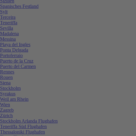
Sizilien
Spanisches Festland
Sylt
Terceira
Teneriffa
Sevilla
Madalena
Messina
Playa del Ingles
Ponta Delgada
Portoferraio
Puerto de la Cruz
Puerto del Carmen
Rennes
Rouen
Siena
Stockholm
Syrakus
Weil am Rhein
Wien
Zagreb
Zürich
Stockholm Arlanda Flughafen
Teneriffa Süd Flughafen
Thessaloniki Flughafen