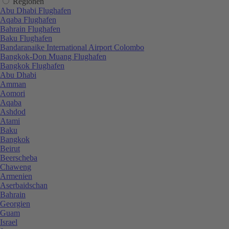
Regionen
Abu Dhabi Flughafen
Aqaba Flughafen
Bahrain Flughafen
Baku Flughafen
Bandaranaike International Airport Colombo
Bangkok-Don Muang Flughafen
Bangkok Flughafen
Abu Dhabi
Amman
Aomori
Aqaba
Ashdod
Atami
Baku
Bangkok
Beirut
Beerscheba
Chaweng
Armenien
Aserbaidschan
Bahrain
Georgien
Guam
Israel