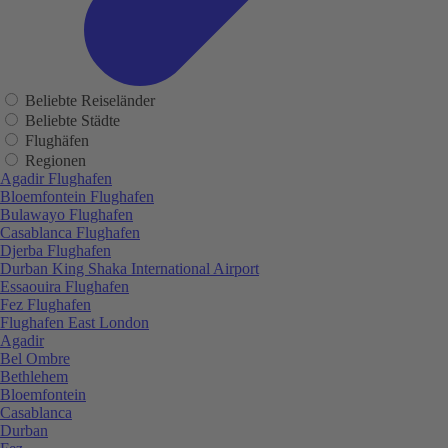
Beliebte Reiseländer
Beliebte Städte
Flughäfen
Regionen
Agadir Flughafen
Bloemfontein Flughafen
Bulawayo Flughafen
Casablanca Flughafen
Djerba Flughafen
Durban King Shaka International Airport
Essaouira Flughafen
Fez Flughafen
Flughafen East London
Agadir
Bel Ombre
Bethlehem
Bloemfontein
Casablanca
Durban