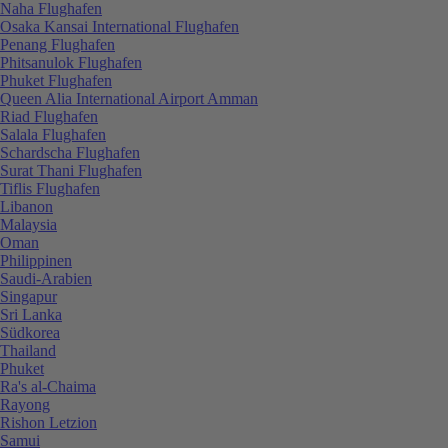
Naha Flughafen
Osaka Kansai International Flughafen
Penang Flughafen
Phitsanulok Flughafen
Phuket Flughafen
Queen Alia International Airport Amman
Riad Flughafen
Salala Flughafen
Schardscha Flughafen
Surat Thani Flughafen
Tiflis Flughafen
Libanon
Malaysia
Oman
Philippinen
Saudi-Arabien
Singapur
Sri Lanka
Südkorea
Thailand
Phuket
Ra's al-Chaima
Rayong
Rishon Letzion
Samui