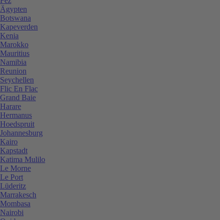
Fez
Ägypten
Botswana
Kapeverden
Kenia
Marokko
Mauritius
Namibia
Reunion
Seychellen
Flic En Flac
Grand Baie
Harare
Hermanus
Hoedspruit
Johannesburg
Kairo
Kapstadt
Katima Mulilo
Le Morne
Le Port
Lüderitz
Marrakesch
Mombasa
Nairobi