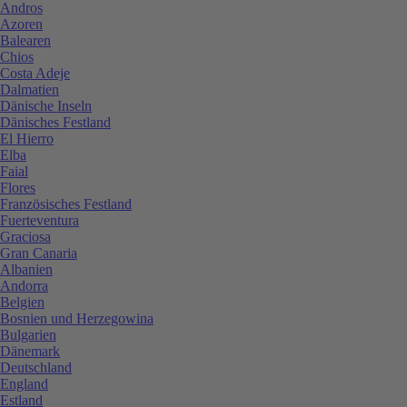
Andros
Azoren
Balearen
Chios
Costa Adeje
Dalmatien
Dänische Inseln
Dänisches Festland
El Hierro
Elba
Faial
Flores
Französisches Festland
Fuerteventura
Graciosa
Gran Canaria
Albanien
Andorra
Belgien
Bosnien und Herzegowina
Bulgarien
Dänemark
Deutschland
England
Estland