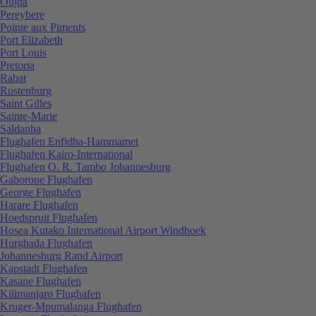
Oujda
Pereybere
Pointe aux Piments
Port Elizabeth
Port Louis
Pretoria
Rabat
Rustenburg
Saint Gilles
Sainte-Marie
Saldanha
Flughafen Enfidha-Hammamet
Flughafen Kairo-International
Flughafen O. R. Tambo Johannesburg
Gaborone Flughafen
George Flughafen
Harare Flughafen
Hoedspruit Flughafen
Hosea Kutako International Airport Windhoek
Hurghada Flughafen
Johannesburg Rand Airport
Kapstadt Flughafen
Kasane Flughafen
Kilimanjaro Flughafen
Kruger-Mpumalanga Flughafen