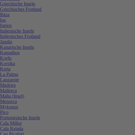
Griechische Inseln
Griechisches Festland
Ibiza
Ios
Istrien
Italienische Inseln
Italienisches Festland
Jandia
Kanarische Inseln
Karpathos
Korfu
Korsika
Kreta
La Palma
Lanzarote
Madeira
Mallorca
Malta (Insel)
Menorca
Mykonos
Pico
Portugiesische Inseln
Cala Millor
Cala Rajada
Can Picafort