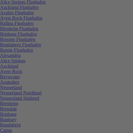
Alice Springs Flughafen
Auckland Flughafen
Avalon Flughafen
Ayers Rock Flughafen
Ballina Flughafen
Blenheim Flughafen
Brisbane Flughafen
Broome Flughafen
Bundaberg Flughafen
Burnie Flughafen
Alexandria
Alice Springs
Auckland
Ayers Rock
Bayswater
Australien
Neuseeland
Neuseeland Nordinsel
Neuseeland Südinsel
Blenheim
Brendale
Brisbane
Bunbury
Bundaberg
Cairns