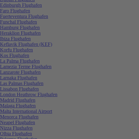
Edinburgh Flughafen
Faro Flughafen
Fuerteventura Flughafen
Funchal Flughafen
Hamburg Flughafen
Heraklion Flughafen
Ibiza Flughafen
Keflavik Flughafen (KEF)
Korfu Flughafen
Kos Flughafen
La Palma Flughafen
Lamezia Terme Flughafen
Lanzarote Flughafen
Larnaka Flughafen
Las Palmas Flughafen
Lissabon Flughafen
London Heathrow Flughafen
Madrid Flughafen
Malaga Flughafen
Malta International Airport
Menorca Flughafen
Neapel Flughafen
Nizza Flughafen
Olbia Flughafen