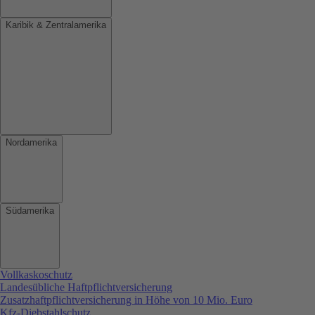
Karibik & Zentralamerika
Nordamerika
Südamerika
Vollkaskoschutz
Landesübliche Haftpflichtversicherung
Zusatzhaftpflichtversicherung in Höhe von 10 Mio. Euro
Kfz-Diebstahlschutz