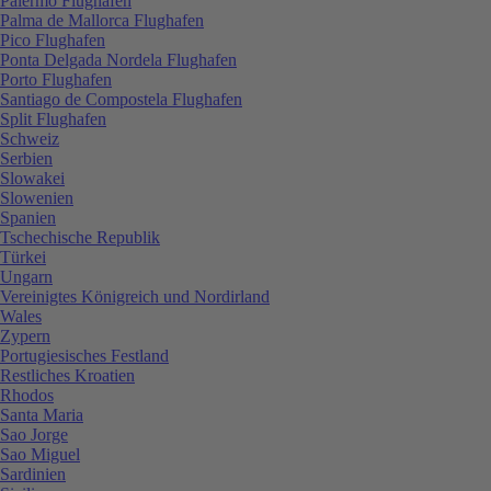
Palermo Flughafen
Palma de Mallorca Flughafen
Pico Flughafen
Ponta Delgada Nordela Flughafen
Porto Flughafen
Santiago de Compostela Flughafen
Split Flughafen
Schweiz
Serbien
Slowakei
Slowenien
Spanien
Tschechische Republik
Türkei
Ungarn
Vereinigtes Königreich und Nordirland
Wales
Zypern
Portugiesisches Festland
Restliches Kroatien
Rhodos
Santa Maria
Sao Jorge
Sao Miguel
Sardinien