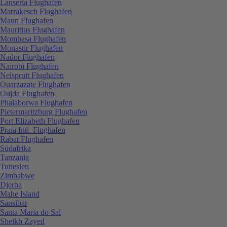
Lanseria Flughafen
Marrakesch Flughafen
Maun Flughafen
Mauritius Flughafen
Mombasa Flughafen
Monastir Flughafen
Nador Flughafen
Nairobi Flughafen
Nelspruit Flughafen
Ouarzazate Flughafen
Oujda Flughafen
Phalaborwa Flughafen
Pietermaritzburg Flughafen
Port Elizabeth Flughafen
Praia Intl. Flughafen
Rabat Flughafen
Südafrika
Tanzania
Tunesien
Zimbabwe
Djerba
Mahe Island
Sansibar
Santa Maria do Sal
Sheikh Zayed