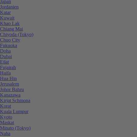
Japan
Jordanien
Katar
Kuwait
Khao Lak
Chiang Mai
Chiyoda (Tokyo)
Chuo City
Fukuoka
Doha
Dubai
Eilat
Fujairah
Haifa
Hua Hin
Jerusalem
Johor Bahru
Kanazawa
Kirjat Schmona
Korat
Kuala Lumpur
Kyoto
Maskat
Minato (Tokyo)
Naha