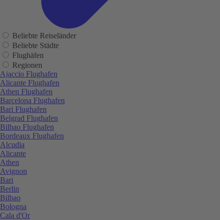
Beliebte Reiseländer
Beliebte Städte
Flughäfen
Regionen
Ajaccio Flughafen
Alicante Flughafen
Athen Flughafen
Barcelona Flughafen
Bari Flughafen
Belgrad Flughafen
Bilbao Flughafen
Bordeaux Flughafen
Alcudia
Alicante
Athen
Avignon
Bari
Berlin
Bilbao
Bologna
Cala d'Or