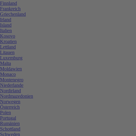
Finnland
Frankreich
Griechenland
Irland
Island
Italien
Kosovo
Kroatien
Lettland
Litauen
Luxemburg
Malta
Moldawien
Monaco
Montenegro
Niederlande
Nordirland
Nordmazedonien
Norwegen
Österreich
Polen
Portugal
Rumänien
Schottland
Schweden