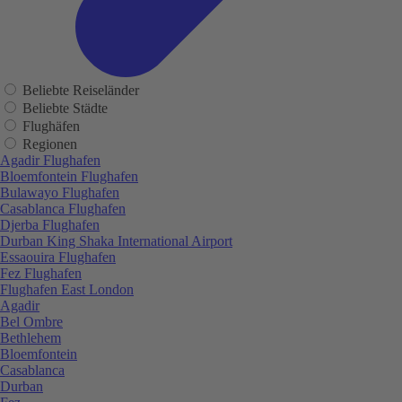
Beliebte Reiseländer
Beliebte Städte
Flughäfen
Regionen
Agadir Flughafen
Bloemfontein Flughafen
Bulawayo Flughafen
Casablanca Flughafen
Djerba Flughafen
Durban King Shaka International Airport
Essaouira Flughafen
Fez Flughafen
Flughafen East London
Agadir
Bel Ombre
Bethlehem
Bloemfontein
Casablanca
Durban