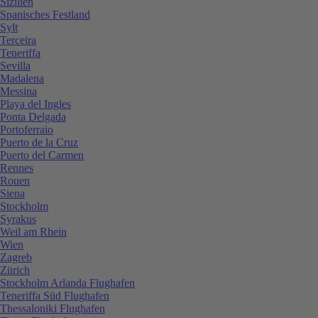
Sizilien
Spanisches Festland
Sylt
Terceira
Teneriffa
Sevilla
Madalena
Messina
Playa del Ingles
Ponta Delgada
Portoferraio
Puerto de la Cruz
Puerto del Carmen
Rennes
Rouen
Siena
Stockholm
Syrakus
Weil am Rhein
Wien
Zagreb
Zürich
Stockholm Arlanda Flughafen
Teneriffa Süd Flughafen
Thessaloniki Flughafen