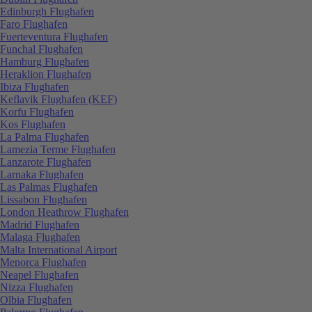
Edinburgh Flughafen
Faro Flughafen
Fuerteventura Flughafen
Funchal Flughafen
Hamburg Flughafen
Heraklion Flughafen
Ibiza Flughafen
Keflavik Flughafen (KEF)
Korfu Flughafen
Kos Flughafen
La Palma Flughafen
Lamezia Terme Flughafen
Lanzarote Flughafen
Larnaka Flughafen
Las Palmas Flughafen
Lissabon Flughafen
London Heathrow Flughafen
Madrid Flughafen
Malaga Flughafen
Malta International Airport
Menorca Flughafen
Neapel Flughafen
Nizza Flughafen
Olbia Flughafen