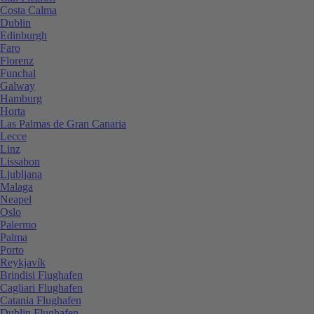
Costa Calma
Dublin
Edinburgh
Faro
Florenz
Funchal
Galway
Hamburg
Horta
Las Palmas de Gran Canaria
Lecce
Linz
Lissabon
Ljubljana
Malaga
Neapel
Oslo
Palermo
Palma
Porto
Reykjavík
Brindisi Flughafen
Cagliari Flughafen
Catania Flughafen
Dublin Flughafen