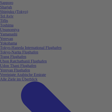
Sapporo
Sharjah
Shinjuku (Tokyo)
Tel Aviv
Tiflis
Toshima
Utsunomiya
Yamanashi
Yerevan
Yokohama
Tokyo-Haneda International Flughafen
Tokyo-Narita Flughafen
Trang Flughafen
Ubon Ratchathanii Flughafen
Udon Thani Flughafen
Yerevan Flughafen
Vereinigte Arabische Emirate
Alle Ziele im Überblick