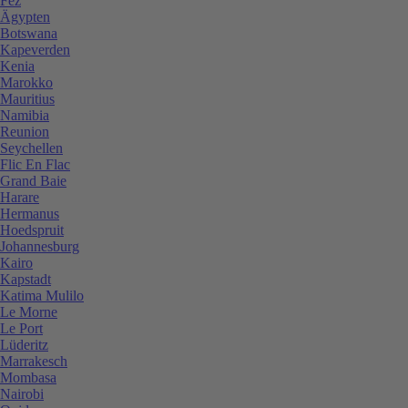
Fez
Ägypten
Botswana
Kapeverden
Kenia
Marokko
Mauritius
Namibia
Reunion
Seychellen
Flic En Flac
Grand Baie
Harare
Hermanus
Hoedspruit
Johannesburg
Kairo
Kapstadt
Katima Mulilo
Le Morne
Le Port
Lüderitz
Marrakesch
Mombasa
Nairobi