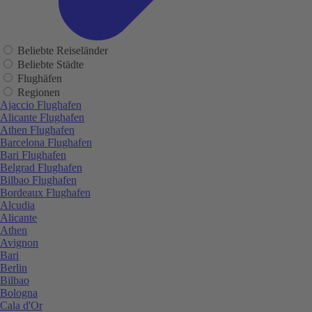
Beliebte Reiseländer
Beliebte Städte
Flughäfen
Regionen
Ajaccio Flughafen
Alicante Flughafen
Athen Flughafen
Barcelona Flughafen
Bari Flughafen
Belgrad Flughafen
Bilbao Flughafen
Bordeaux Flughafen
Alcudia
Alicante
Athen
Avignon
Bari
Berlin
Bilbao
Bologna
Cala d'Or