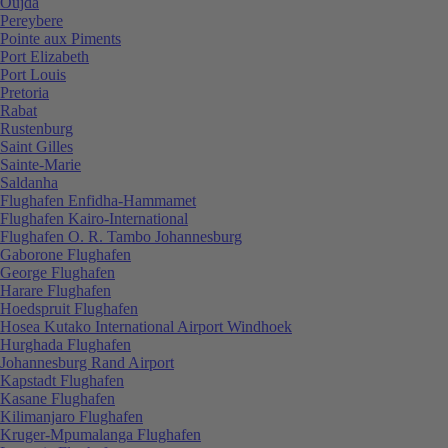
Oujda
Pereybere
Pointe aux Piments
Port Elizabeth
Port Louis
Pretoria
Rabat
Rustenburg
Saint Gilles
Sainte-Marie
Saldanha
Flughafen Enfidha-Hammamet
Flughafen Kairo-International
Flughafen O. R. Tambo Johannesburg
Gaborone Flughafen
George Flughafen
Harare Flughafen
Hoedspruit Flughafen
Hosea Kutako International Airport Windhoek
Hurghada Flughafen
Johannesburg Rand Airport
Kapstadt Flughafen
Kasane Flughafen
Kilimanjaro Flughafen
Kruger-Mpumalanga Flughafen