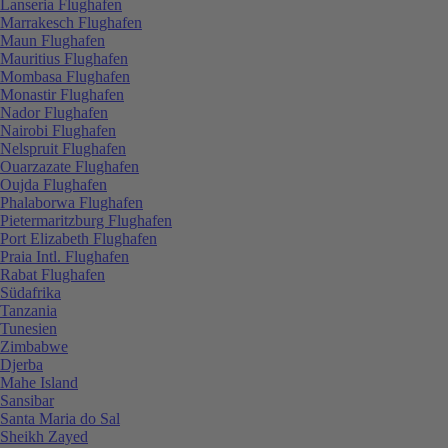
Lanseria Flughafen
Marrakesch Flughafen
Maun Flughafen
Mauritius Flughafen
Mombasa Flughafen
Monastir Flughafen
Nador Flughafen
Nairobi Flughafen
Nelspruit Flughafen
Ouarzazate Flughafen
Oujda Flughafen
Phalaborwa Flughafen
Pietermaritzburg Flughafen
Port Elizabeth Flughafen
Praia Intl. Flughafen
Rabat Flughafen
Südafrika
Tanzania
Tunesien
Zimbabwe
Djerba
Mahe Island
Sansibar
Santa Maria do Sal
Sheikh Zayed