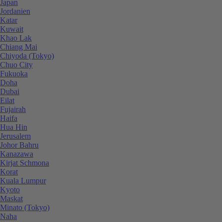
Japan
Jordanien
Katar
Kuwait
Khao Lak
Chiang Mai
Chiyoda (Tokyo)
Chuo City
Fukuoka
Doha
Dubai
Eilat
Fujairah
Haifa
Hua Hin
Jerusalem
Johor Bahru
Kanazawa
Kirjat Schmona
Korat
Kuala Lumpur
Kyoto
Maskat
Minato (Tokyo)
Naha