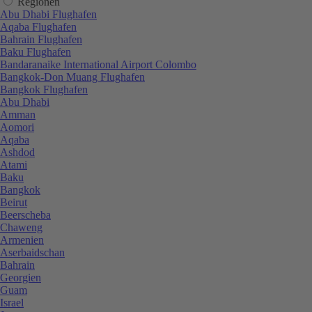
Regionen
Abu Dhabi Flughafen
Aqaba Flughafen
Bahrain Flughafen
Baku Flughafen
Bandaranaike International Airport Colombo
Bangkok-Don Muang Flughafen
Bangkok Flughafen
Abu Dhabi
Amman
Aomori
Aqaba
Ashdod
Atami
Baku
Bangkok
Beirut
Beerscheba
Chaweng
Armenien
Aserbaidschan
Bahrain
Georgien
Guam
Israel