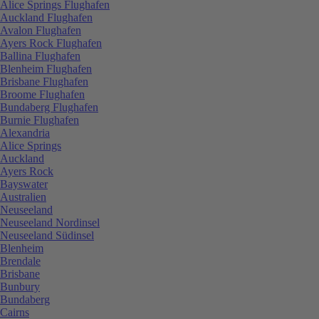
Alice Springs Flughafen
Auckland Flughafen
Avalon Flughafen
Ayers Rock Flughafen
Ballina Flughafen
Blenheim Flughafen
Brisbane Flughafen
Broome Flughafen
Bundaberg Flughafen
Burnie Flughafen
Alexandria
Alice Springs
Auckland
Ayers Rock
Bayswater
Australien
Neuseeland
Neuseeland Nordinsel
Neuseeland Südinsel
Blenheim
Brendale
Brisbane
Bunbury
Bundaberg
Cairns