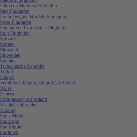
Palermo Flughafen
Palma de Mallorca Flughafen
Pico Flughafen
Ponta Delgada Nordela Flughafen
Porto Flughafen
Santiago de Compostela Flughafen
Split Flughafen
Schweiz
Serbien
Slowakei
Slowenien
Spanien
Tschechische Republik
Türkei
Ungarn
Vereinigtes Königreich und Nordirland
Wales
Zypern
Portugiesisches Festland
Restliches Kroatien
Rhodos
Santa Maria
Sao Jorge
Sao Miguel
Sardinien