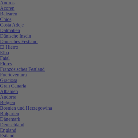
Andros
Azoren
Balearen
Chios
Costa Adeje
Dalmatien
Dänische Inseln
Dänisches Festland
El Hierro
Elba
Faial
Flores
Französisches Festland
Fuerteventura
Graciosa
Gran Canaria
Albanien
Andorra
Belgien
Bosnien und Herzegowina
Bulgarien
Dänemark
Deutschland
England
Estland