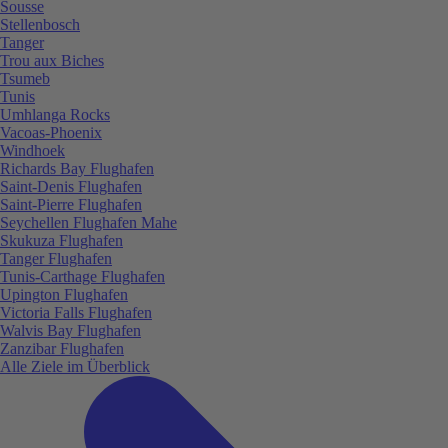
Sousse
Stellenbosch
Tanger
Trou aux Biches
Tsumeb
Tunis
Umhlanga Rocks
Vacoas-Phoenix
Windhoek
Richards Bay Flughafen
Saint-Denis Flughafen
Saint-Pierre Flughafen
Seychellen Flughafen Mahe
Skukuza Flughafen
Tanger Flughafen
Tunis-Carthage Flughafen
Upington Flughafen
Victoria Falls Flughafen
Walvis Bay Flughafen
Zanzibar Flughafen
Alle Ziele im Überblick