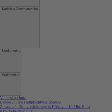
Karibik & Zentralamerika
Nordamerika
Südamerika
Vollkaskoschutz
Landesübliche Haftpflichtversicherung
Zusatzhaftpflichtversicherung in Höhe von 10 Mio. Euro
Kfz-Diebstahlschutz