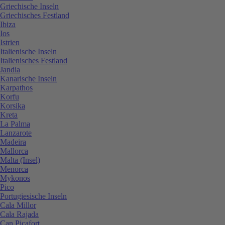
Griechische Inseln
Griechisches Festland
Ibiza
Ios
Istrien
Italienische Inseln
Italienisches Festland
Jandia
Kanarische Inseln
Karpathos
Korfu
Korsika
Kreta
La Palma
Lanzarote
Madeira
Mallorca
Malta (Insel)
Menorca
Mykonos
Pico
Portugiesische Inseln
Cala Millor
Cala Rajada
Can Picafort