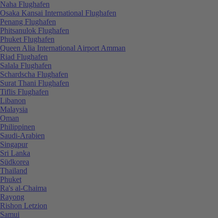
Naha Flughafen
Osaka Kansai International Flughafen
Penang Flughafen
Phitsanulok Flughafen
Phuket Flughafen
Queen Alia International Airport Amman
Riad Flughafen
Salala Flughafen
Schardscha Flughafen
Surat Thani Flughafen
Tiflis Flughafen
Libanon
Malaysia
Oman
Philippinen
Saudi-Arabien
Singapur
Sri Lanka
Südkorea
Thailand
Phuket
Ra's al-Chaima
Rayong
Rishon Letzion
Samui