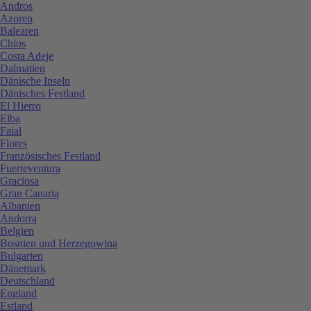
Andros
Azoren
Balearen
Chios
Costa Adeje
Dalmatien
Dänische Inseln
Dänisches Festland
El Hierro
Elba
Faial
Flores
Französisches Festland
Fuerteventura
Graciosa
Gran Canaria
Albanien
Andorra
Belgien
Bosnien und Herzegowina
Bulgarien
Dänemark
Deutschland
England
Estland