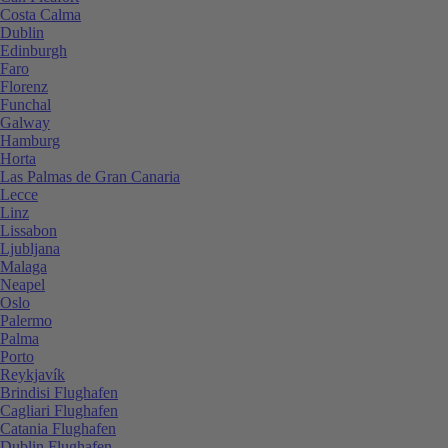
Costa Calma
Dublin
Edinburgh
Faro
Florenz
Funchal
Galway
Hamburg
Horta
Las Palmas de Gran Canaria
Lecce
Linz
Lissabon
Ljubljana
Malaga
Neapel
Oslo
Palermo
Palma
Porto
Reykjavík
Brindisi Flughafen
Cagliari Flughafen
Catania Flughafen
Dublin Flughafen