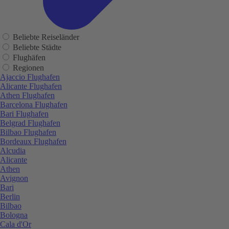
Beliebte Reiseländer
Beliebte Städte
Flughäfen
Regionen
Ajaccio Flughafen
Alicante Flughafen
Athen Flughafen
Barcelona Flughafen
Bari Flughafen
Belgrad Flughafen
Bilbao Flughafen
Bordeaux Flughafen
Alcudia
Alicante
Athen
Avignon
Bari
Berlin
Bilbao
Bologna
Cala d'Or