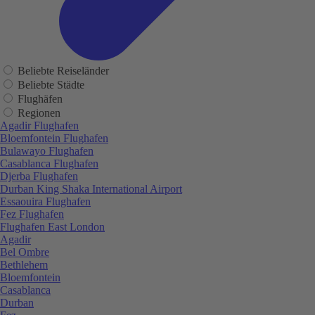
Beliebte Reiseländer
Beliebte Städte
Flughäfen
Regionen
Agadir Flughafen
Bloemfontein Flughafen
Bulawayo Flughafen
Casablanca Flughafen
Djerba Flughafen
Durban King Shaka International Airport
Essaouira Flughafen
Fez Flughafen
Flughafen East London
Agadir
Bel Ombre
Bethlehem
Bloemfontein
Casablanca
Durban