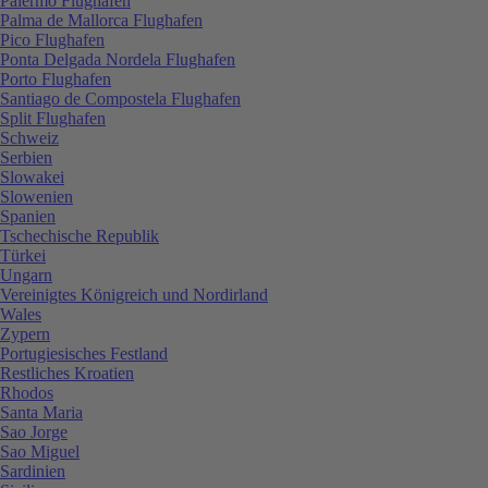
Palermo Flughafen
Palma de Mallorca Flughafen
Pico Flughafen
Ponta Delgada Nordela Flughafen
Porto Flughafen
Santiago de Compostela Flughafen
Split Flughafen
Schweiz
Serbien
Slowakei
Slowenien
Spanien
Tschechische Republik
Türkei
Ungarn
Vereinigtes Königreich und Nordirland
Wales
Zypern
Portugiesisches Festland
Restliches Kroatien
Rhodos
Santa Maria
Sao Jorge
Sao Miguel
Sardinien