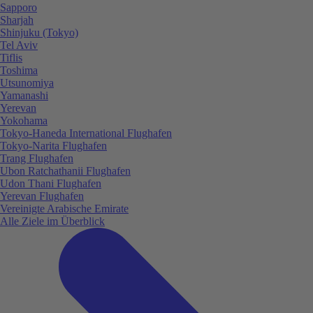
Sapporo
Sharjah
Shinjuku (Tokyo)
Tel Aviv
Tiflis
Toshima
Utsunomiya
Yamanashi
Yerevan
Yokohama
Tokyo-Haneda International Flughafen
Tokyo-Narita Flughafen
Trang Flughafen
Ubon Ratchathanii Flughafen
Udon Thani Flughafen
Yerevan Flughafen
Vereinigte Arabische Emirate
Alle Ziele im Überblick