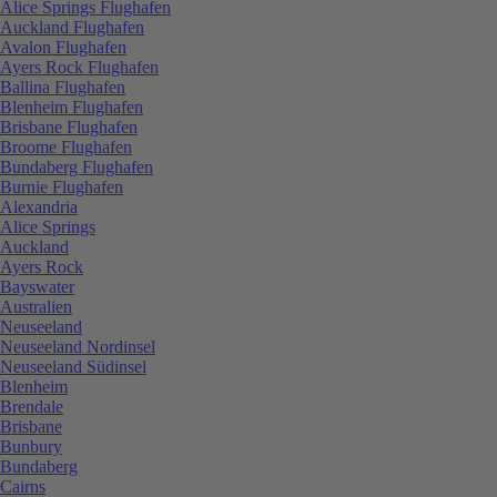
Alice Springs Flughafen
Auckland Flughafen
Avalon Flughafen
Ayers Rock Flughafen
Ballina Flughafen
Blenheim Flughafen
Brisbane Flughafen
Broome Flughafen
Bundaberg Flughafen
Burnie Flughafen
Alexandria
Alice Springs
Auckland
Ayers Rock
Bayswater
Australien
Neuseeland
Neuseeland Nordinsel
Neuseeland Südinsel
Blenheim
Brendale
Brisbane
Bunbury
Bundaberg
Cairns