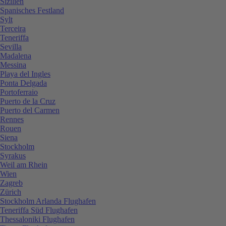
Sizilien
Spanisches Festland
Sylt
Terceira
Teneriffa
Sevilla
Madalena
Messina
Playa del Ingles
Ponta Delgada
Portoferraio
Puerto de la Cruz
Puerto del Carmen
Rennes
Rouen
Siena
Stockholm
Syrakus
Weil am Rhein
Wien
Zagreb
Zürich
Stockholm Arlanda Flughafen
Teneriffa Süd Flughafen
Thessaloniki Flughafen