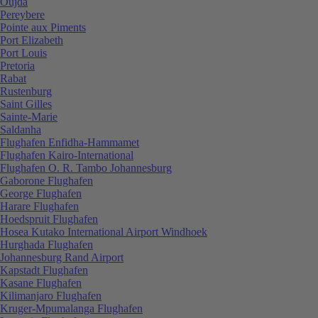
Oujda
Pereybere
Pointe aux Piments
Port Elizabeth
Port Louis
Pretoria
Rabat
Rustenburg
Saint Gilles
Sainte-Marie
Saldanha
Flughafen Enfidha-Hammamet
Flughafen Kairo-International
Flughafen O. R. Tambo Johannesburg
Gaborone Flughafen
George Flughafen
Harare Flughafen
Hoedspruit Flughafen
Hosea Kutako International Airport Windhoek
Hurghada Flughafen
Johannesburg Rand Airport
Kapstadt Flughafen
Kasane Flughafen
Kilimanjaro Flughafen
Kruger-Mpumalanga Flughafen