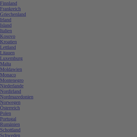
Finnland
Frankreich
Griechenland
Irland
Island
Italien
Kosovo
Kroatien
Lettland
Litauen
Luxemburg
Malta
Moldawien
Monaco
Montenegro
Niederlande
Nordirland
Nordmazedonien
Norwegen
Österreich
Polen
Portugal
Rumänien
Schottland
Schweden