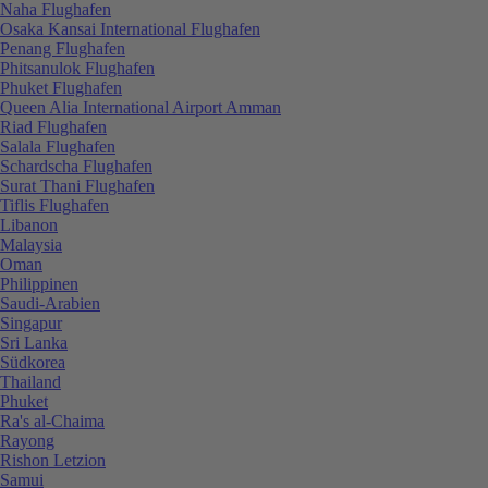
Naha Flughafen
Osaka Kansai International Flughafen
Penang Flughafen
Phitsanulok Flughafen
Phuket Flughafen
Queen Alia International Airport Amman
Riad Flughafen
Salala Flughafen
Schardscha Flughafen
Surat Thani Flughafen
Tiflis Flughafen
Libanon
Malaysia
Oman
Philippinen
Saudi-Arabien
Singapur
Sri Lanka
Südkorea
Thailand
Phuket
Ra's al-Chaima
Rayong
Rishon Letzion
Samui