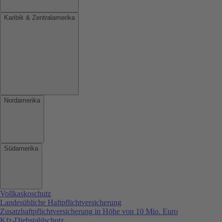
Karibik & Zentralamerika
Nordamerika
Südamerika
Vollkaskoschutz
Landesübliche Haftpflichtversicherung
Zusatzhaftpflichtversicherung in Höhe von 10 Mio. Euro
Kfz-Diebstahlschutz