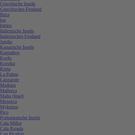
Griechische Inseln
Griechisches Festland
Ibiza
Ios
Istrien
Italienische Inseln
Italienisches Festland
Jandia
Kanarische Inseln
Karpathos
Korfu
Korsika
Kreta
La Palma
Lanzarote
Madeira
Mallorca
Malta (Insel)
Menorca
Mykonos
Pico
Portugiesische Inseln
Cala Millor
Cala Rajada
Can Picafort