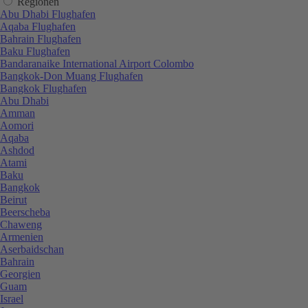
Regionen
Abu Dhabi Flughafen
Aqaba Flughafen
Bahrain Flughafen
Baku Flughafen
Bandaranaike International Airport Colombo
Bangkok-Don Muang Flughafen
Bangkok Flughafen
Abu Dhabi
Amman
Aomori
Aqaba
Ashdod
Atami
Baku
Bangkok
Beirut
Beerscheba
Chaweng
Armenien
Aserbaidschan
Bahrain
Georgien
Guam
Israel