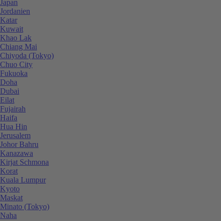
Japan
Jordanien
Katar
Kuwait
Khao Lak
Chiang Mai
Chiyoda (Tokyo)
Chuo City
Fukuoka
Doha
Dubai
Eilat
Fujairah
Haifa
Hua Hin
Jerusalem
Johor Bahru
Kanazawa
Kirjat Schmona
Korat
Kuala Lumpur
Kyoto
Maskat
Minato (Tokyo)
Naha