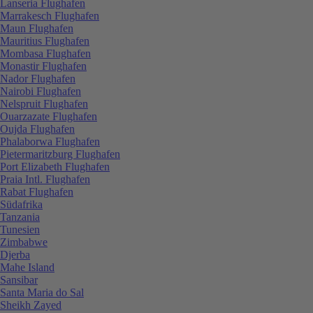
Lanseria Flughafen
Marrakesch Flughafen
Maun Flughafen
Mauritius Flughafen
Mombasa Flughafen
Monastir Flughafen
Nador Flughafen
Nairobi Flughafen
Nelspruit Flughafen
Ouarzazate Flughafen
Oujda Flughafen
Phalaborwa Flughafen
Pietermaritzburg Flughafen
Port Elizabeth Flughafen
Praia Intl. Flughafen
Rabat Flughafen
Südafrika
Tanzania
Tunesien
Zimbabwe
Djerba
Mahe Island
Sansibar
Santa Maria do Sal
Sheikh Zayed