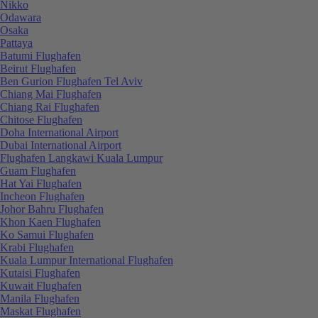
Nikko
Odawara
Osaka
Pattaya
Batumi Flughafen
Beirut Flughafen
Ben Gurion Flughafen Tel Aviv
Chiang Mai Flughafen
Chiang Rai Flughafen
Chitose Flughafen
Doha International Airport
Dubai International Airport
Flughafen Langkawi Kuala Lumpur
Guam Flughafen
Hat Yai Flughafen
Incheon Flughafen
Johor Bahru Flughafen
Khon Kaen Flughafen
Ko Samui Flughafen
Krabi Flughafen
Kuala Lumpur International Flughafen
Kutaisi Flughafen
Kuwait Flughafen
Manila Flughafen
Maskat Flughafen