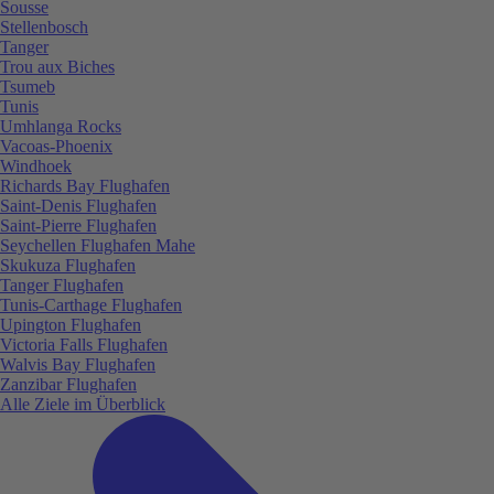
Sousse
Stellenbosch
Tanger
Trou aux Biches
Tsumeb
Tunis
Umhlanga Rocks
Vacoas-Phoenix
Windhoek
Richards Bay Flughafen
Saint-Denis Flughafen
Saint-Pierre Flughafen
Seychellen Flughafen Mahe
Skukuza Flughafen
Tanger Flughafen
Tunis-Carthage Flughafen
Upington Flughafen
Victoria Falls Flughafen
Walvis Bay Flughafen
Zanzibar Flughafen
Alle Ziele im Überblick