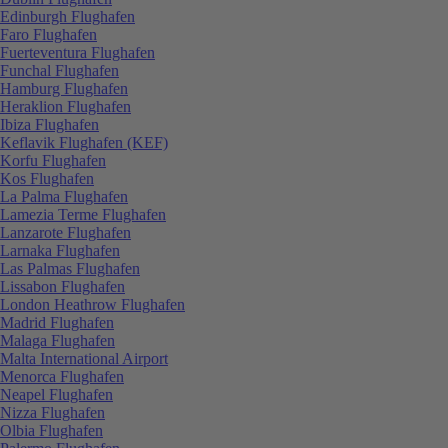
Edinburgh Flughafen
Faro Flughafen
Fuerteventura Flughafen
Funchal Flughafen
Hamburg Flughafen
Heraklion Flughafen
Ibiza Flughafen
Keflavik Flughafen (KEF)
Korfu Flughafen
Kos Flughafen
La Palma Flughafen
Lamezia Terme Flughafen
Lanzarote Flughafen
Larnaka Flughafen
Las Palmas Flughafen
Lissabon Flughafen
London Heathrow Flughafen
Madrid Flughafen
Malaga Flughafen
Malta International Airport
Menorca Flughafen
Neapel Flughafen
Nizza Flughafen
Olbia Flughafen