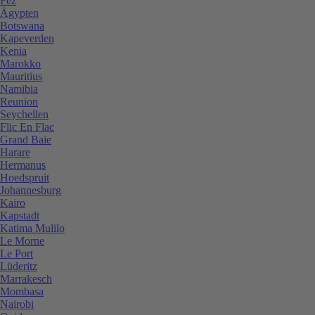
Fez
Ägypten
Botswana
Kapeverden
Kenia
Marokko
Mauritius
Namibia
Reunion
Seychellen
Flic En Flac
Grand Baie
Harare
Hermanus
Hoedspruit
Johannesburg
Kairo
Kapstadt
Katima Mulilo
Le Morne
Le Port
Lüderitz
Marrakesch
Mombasa
Nairobi