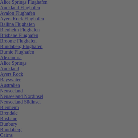
Alice Springs Flughafen
Auckland Flughafen
Avalon Flughafen
Ayers Rock Flughafen
Ballina Flughafen
Blenheim Flughafen
Brisbane Flughafen
Broome Flughafen
Bundaberg Flughafen
Burnie Flughafen
Alexandria
Alice Springs
Auckland
Ayers Rock
Bayswater
Australien
Neuseeland
Neuseeland Nordinsel
Neuseeland Südinsel
Blenheim
Brendale
Brisbane
Bunbury
Bundaberg
Cairns