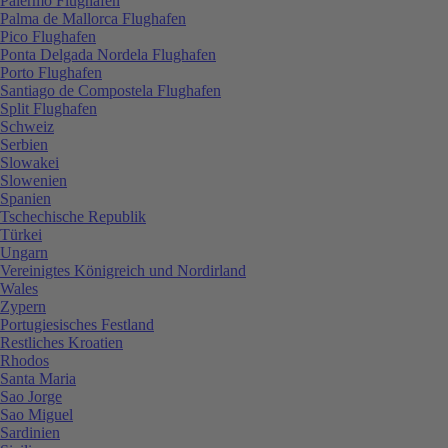
Palermo Flughafen
Palma de Mallorca Flughafen
Pico Flughafen
Ponta Delgada Nordela Flughafen
Porto Flughafen
Santiago de Compostela Flughafen
Split Flughafen
Schweiz
Serbien
Slowakei
Slowenien
Spanien
Tschechische Republik
Türkei
Ungarn
Vereinigtes Königreich und Nordirland
Wales
Zypern
Portugiesisches Festland
Restliches Kroatien
Rhodos
Santa Maria
Sao Jorge
Sao Miguel
Sardinien