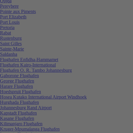
Oujda
Pereybere
Pointe aux Piments
Port Elizabeth
Port Louis
Pretoria
Rabat
Rustenburg
Saint Gilles
Sainte-Marie
Saldanha
Flughafen Enfidha-Hammamet
Flughafen Kairo-International
Flughafen O. R. Tambo Johannesburg
Gaborone Flughafen
George Flughafen
Harare Flughafen
Hoedspruit Flughafen
Hosea Kutako International Airport Windhoek
Hurghada Flughafen
Johannesburg Rand Airport
Kapstadt Flughafen
Kasane Flughafen
Kilimanjaro Flughafen
Kruger-Mpumalanga Flughafen