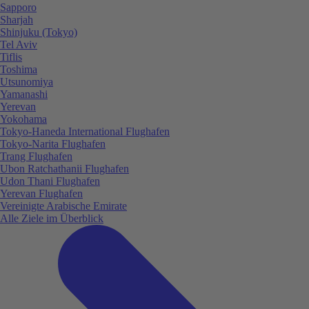
Sapporo
Sharjah
Shinjuku (Tokyo)
Tel Aviv
Tiflis
Toshima
Utsunomiya
Yamanashi
Yerevan
Yokohama
Tokyo-Haneda International Flughafen
Tokyo-Narita Flughafen
Trang Flughafen
Ubon Ratchathanii Flughafen
Udon Thani Flughafen
Yerevan Flughafen
Vereinigte Arabische Emirate
Alle Ziele im Überblick