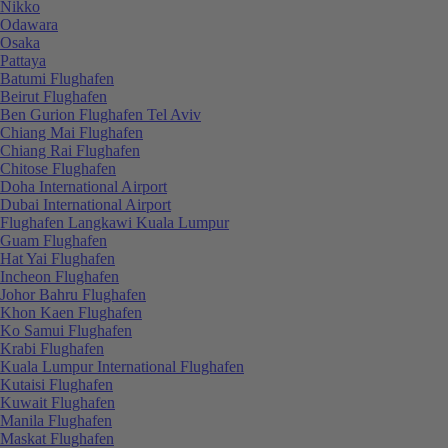
Nikko
Odawara
Osaka
Pattaya
Batumi Flughafen
Beirut Flughafen
Ben Gurion Flughafen Tel Aviv
Chiang Mai Flughafen
Chiang Rai Flughafen
Chitose Flughafen
Doha International Airport
Dubai International Airport
Flughafen Langkawi Kuala Lumpur
Guam Flughafen
Hat Yai Flughafen
Incheon Flughafen
Johor Bahru Flughafen
Khon Kaen Flughafen
Ko Samui Flughafen
Krabi Flughafen
Kuala Lumpur International Flughafen
Kutaisi Flughafen
Kuwait Flughafen
Manila Flughafen
Maskat Flughafen