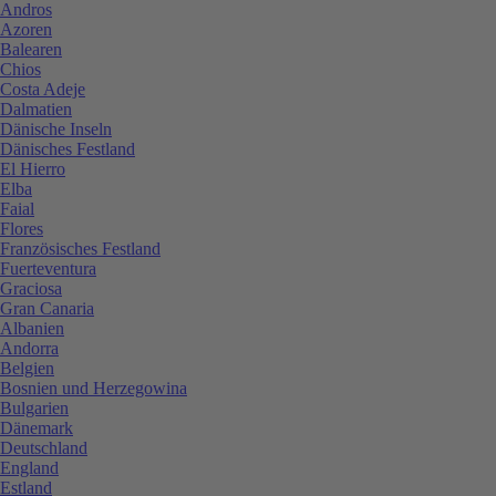
Andros
Azoren
Balearen
Chios
Costa Adeje
Dalmatien
Dänische Inseln
Dänisches Festland
El Hierro
Elba
Faial
Flores
Französisches Festland
Fuerteventura
Graciosa
Gran Canaria
Albanien
Andorra
Belgien
Bosnien und Herzegowina
Bulgarien
Dänemark
Deutschland
England
Estland