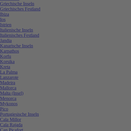
Griechische Inseln
Griechisches Festland
Ibiza
Ios
Istrien
Italienische Inseln
Italienisches Festland
Jandia
Kanarische Inseln
Karpathos
Korfu
Korsika
Kreta
La Palma
Lanzarote
Madeira
Mallorca
Malta (Insel)
Menorca
Mykonos
Pico
Portugiesische Inseln
Cala Millor
Cala Rajada
Can Picafort