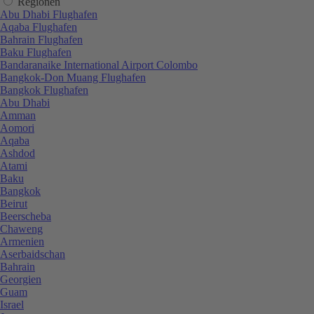
Regionen
Abu Dhabi Flughafen
Aqaba Flughafen
Bahrain Flughafen
Baku Flughafen
Bandaranaike International Airport Colombo
Bangkok-Don Muang Flughafen
Bangkok Flughafen
Abu Dhabi
Amman
Aomori
Aqaba
Ashdod
Atami
Baku
Bangkok
Beirut
Beerscheba
Chaweng
Armenien
Aserbaidschan
Bahrain
Georgien
Guam
Israel