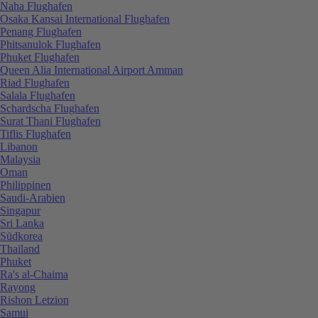
Naha Flughafen
Osaka Kansai International Flughafen
Penang Flughafen
Phitsanulok Flughafen
Phuket Flughafen
Queen Alia International Airport Amman
Riad Flughafen
Salala Flughafen
Schardscha Flughafen
Surat Thani Flughafen
Tiflis Flughafen
Libanon
Malaysia
Oman
Philippinen
Saudi-Arabien
Singapur
Sri Lanka
Südkorea
Thailand
Phuket
Ra's al-Chaima
Rayong
Rishon Letzion
Samui