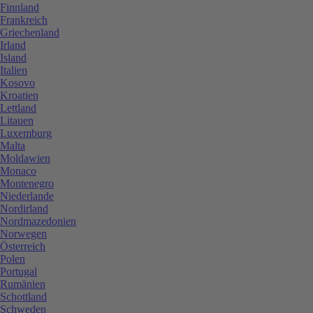
Finnland
Frankreich
Griechenland
Irland
Island
Italien
Kosovo
Kroatien
Lettland
Litauen
Luxemburg
Malta
Moldawien
Monaco
Montenegro
Niederlande
Nordirland
Nordmazedonien
Norwegen
Österreich
Polen
Portugal
Rumänien
Schottland
Schweden