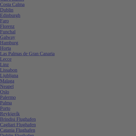
Costa Calma
Dublin
Edinburgh
Faro
Florenz
Funchal
Galway
Hamburg
Horta
Las Palmas de Gran Canaria
Lecce
Linz
Lissabon
Ljubljana
Malaga
Neapel
Oslo
Palermo
Palma
Porto
Reykjavík
Brindisi Flughafen
Cagliari Flughafen
Catania Flughafen
Dublin Flughafen