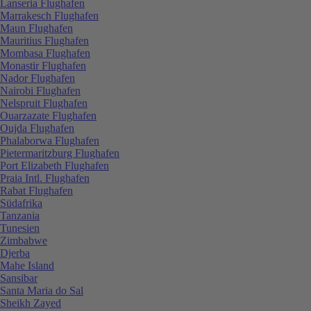
Lanseria Flughafen
Marrakesch Flughafen
Maun Flughafen
Mauritius Flughafen
Mombasa Flughafen
Monastir Flughafen
Nador Flughafen
Nairobi Flughafen
Nelspruit Flughafen
Ouarzazate Flughafen
Oujda Flughafen
Phalaborwa Flughafen
Pietermaritzburg Flughafen
Port Elizabeth Flughafen
Praia Intl. Flughafen
Rabat Flughafen
Südafrika
Tanzania
Tunesien
Zimbabwe
Djerba
Mahe Island
Sansibar
Santa Maria do Sal
Sheikh Zayed