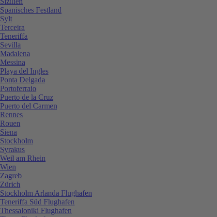
Sizilien
Spanisches Festland
Sylt
Terceira
Teneriffa
Sevilla
Madalena
Messina
Playa del Ingles
Ponta Delgada
Portoferraio
Puerto de la Cruz
Puerto del Carmen
Rennes
Rouen
Siena
Stockholm
Syrakus
Weil am Rhein
Wien
Zagreb
Zürich
Stockholm Arlanda Flughafen
Teneriffa Süd Flughafen
Thessaloniki Flughafen