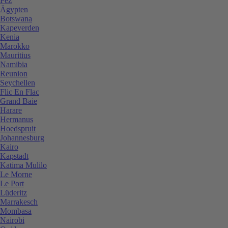
Fez
Ägypten
Botswana
Kapeverden
Kenia
Marokko
Mauritius
Namibia
Reunion
Seychellen
Flic En Flac
Grand Baie
Harare
Hermanus
Hoedspruit
Johannesburg
Kairo
Kapstadt
Katima Mulilo
Le Morne
Le Port
Lüderitz
Marrakesch
Mombasa
Nairobi