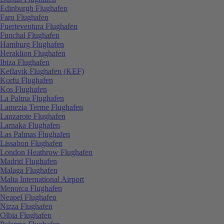
Edinburgh Flughafen
Faro Flughafen
Fuerteventura Flughafen
Funchal Flughafen
Hamburg Flughafen
Heraklion Flughafen
Ibiza Flughafen
Keflavik Flughafen (KEF)
Korfu Flughafen
Kos Flughafen
La Palma Flughafen
Lamezia Terme Flughafen
Lanzarote Flughafen
Larnaka Flughafen
Las Palmas Flughafen
Lissabon Flughafen
London Heathrow Flughafen
Madrid Flughafen
Malaga Flughafen
Malta International Airport
Menorca Flughafen
Neapel Flughafen
Nizza Flughafen
Olbia Flughafen