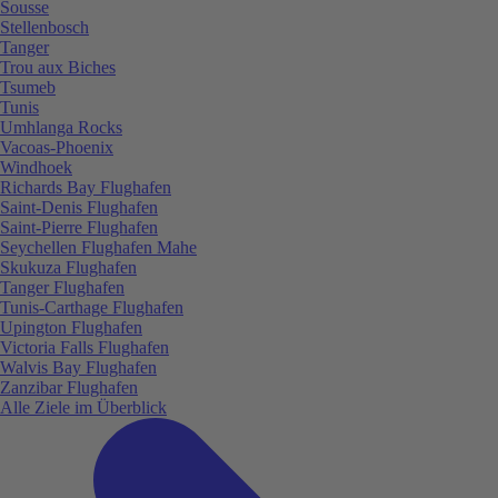
Sousse
Stellenbosch
Tanger
Trou aux Biches
Tsumeb
Tunis
Umhlanga Rocks
Vacoas-Phoenix
Windhoek
Richards Bay Flughafen
Saint-Denis Flughafen
Saint-Pierre Flughafen
Seychellen Flughafen Mahe
Skukuza Flughafen
Tanger Flughafen
Tunis-Carthage Flughafen
Upington Flughafen
Victoria Falls Flughafen
Walvis Bay Flughafen
Zanzibar Flughafen
Alle Ziele im Überblick