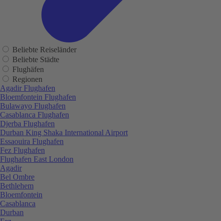
Beliebte Reiseländer
Beliebte Städte
Flughäfen
Regionen
Agadir Flughafen
Bloemfontein Flughafen
Bulawayo Flughafen
Casablanca Flughafen
Djerba Flughafen
Durban King Shaka International Airport
Essaouira Flughafen
Fez Flughafen
Flughafen East London
Agadir
Bel Ombre
Bethlehem
Bloemfontein
Casablanca
Durban