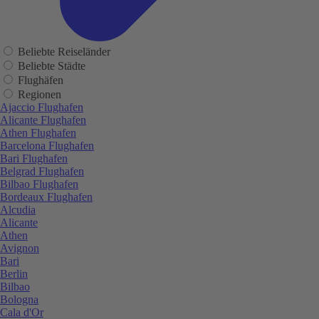
Beliebte Reiseländer
Beliebte Städte
Flughäfen
Regionen
Ajaccio Flughafen
Alicante Flughafen
Athen Flughafen
Barcelona Flughafen
Bari Flughafen
Belgrad Flughafen
Bilbao Flughafen
Bordeaux Flughafen
Alcudia
Alicante
Athen
Avignon
Bari
Berlin
Bilbao
Bologna
Cala d'Or