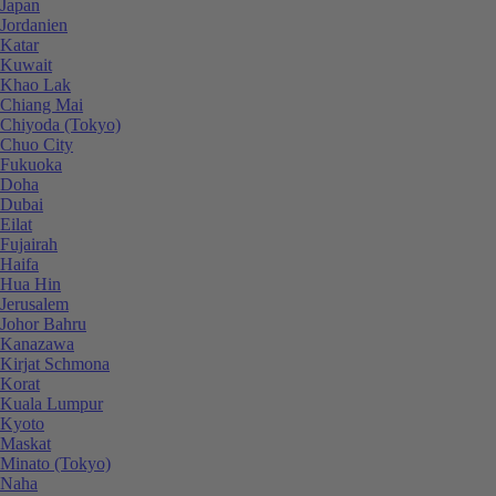
Japan
Jordanien
Katar
Kuwait
Khao Lak
Chiang Mai
Chiyoda (Tokyo)
Chuo City
Fukuoka
Doha
Dubai
Eilat
Fujairah
Haifa
Hua Hin
Jerusalem
Johor Bahru
Kanazawa
Kirjat Schmona
Korat
Kuala Lumpur
Kyoto
Maskat
Minato (Tokyo)
Naha