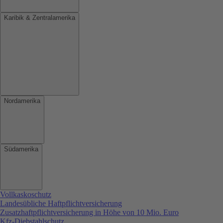
Karibik & Zentralamerika
Nordamerika
Südamerika
Vollkaskoschutz
Landesübliche Haftpflichtversicherung
Zusatzhaftpflichtversicherung in Höhe von 10 Mio. Euro
Kfz-Diebstahlschutz