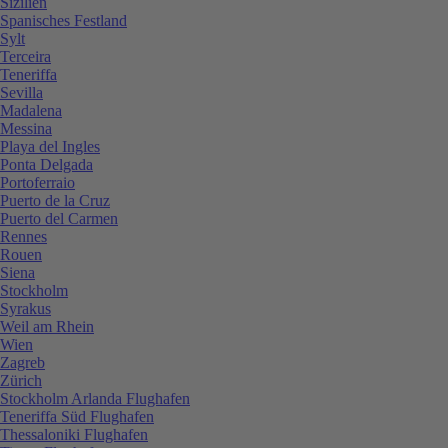
Sizilien
Spanisches Festland
Sylt
Terceira
Teneriffa
Sevilla
Madalena
Messina
Playa del Ingles
Ponta Delgada
Portoferraio
Puerto de la Cruz
Puerto del Carmen
Rennes
Rouen
Siena
Stockholm
Syrakus
Weil am Rhein
Wien
Zagreb
Zürich
Stockholm Arlanda Flughafen
Teneriffa Süd Flughafen
Thessaloniki Flughafen