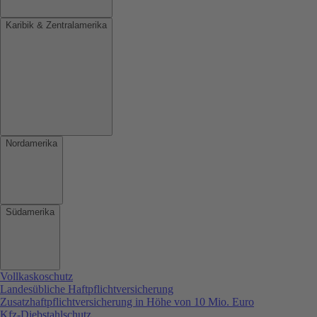
Karibik & Zentralamerika
Nordamerika
Südamerika
Vollkaskoschutz
Landesübliche Haftpflichtversicherung
Zusatzhaftpflichtversicherung in Höhe von 10 Mio. Euro
Kfz-Diebstahlschutz