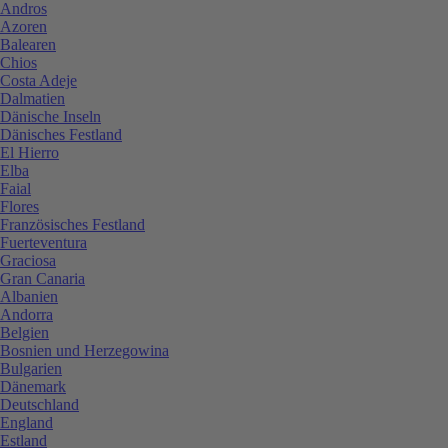
Andros
Azoren
Balearen
Chios
Costa Adeje
Dalmatien
Dänische Inseln
Dänisches Festland
El Hierro
Elba
Faial
Flores
Französisches Festland
Fuerteventura
Graciosa
Gran Canaria
Albanien
Andorra
Belgien
Bosnien und Herzegowina
Bulgarien
Dänemark
Deutschland
England
Estland