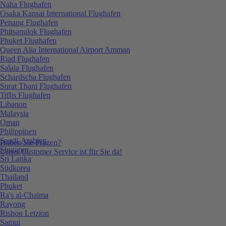
Naha Flughafen
Osaka Kansai International Flughafen
Penang Flughafen
Phitsanulok Flughafen
Phuket Flughafen
Queen Alia International Airport Amman
Riad Flughafen
Salala Flughafen
Schardscha Flughafen
Surat Thani Flughafen
Tiflis Flughafen
Libanon
Malaysia
Oman
Philippinen
Saudi-Arabien
Haben Sie Fragen?
Singapur
Unser Customer Service ist für Sie da!
Sri Lanka
Südkorea
Thailand
Phuket
Ra's al-Chaima
Rayong
Rishon Letzion
Samui