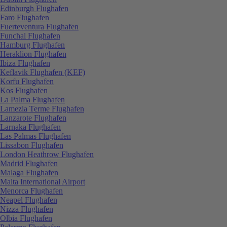
Edinburgh Flughafen
Faro Flughafen
Fuerteventura Flughafen
Funchal Flughafen
Hamburg Flughafen
Heraklion Flughafen
Ibiza Flughafen
Keflavik Flughafen (KEF)
Korfu Flughafen
Kos Flughafen
La Palma Flughafen
Lamezia Terme Flughafen
Lanzarote Flughafen
Larnaka Flughafen
Las Palmas Flughafen
Lissabon Flughafen
London Heathrow Flughafen
Madrid Flughafen
Malaga Flughafen
Malta International Airport
Menorca Flughafen
Neapel Flughafen
Nizza Flughafen
Olbia Flughafen