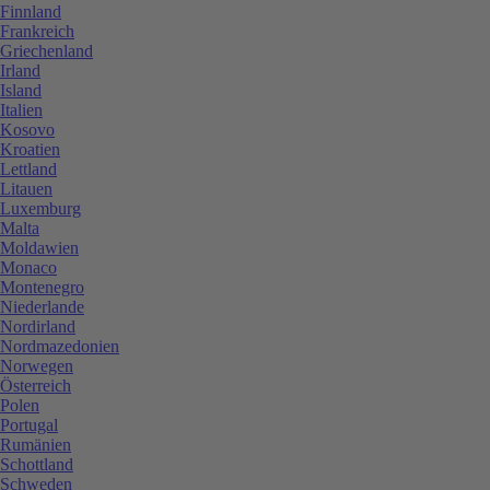
Finnland
Frankreich
Griechenland
Irland
Island
Italien
Kosovo
Kroatien
Lettland
Litauen
Luxemburg
Malta
Moldawien
Monaco
Montenegro
Niederlande
Nordirland
Nordmazedonien
Norwegen
Österreich
Polen
Portugal
Rumänien
Schottland
Schweden