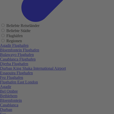
Beliebte Reiseländer
Beliebte Städte
Flughäfen
Regionen
Agadir Flughafen
Bloemfontein Flughafen
Bulawayo Flughafen
Casablanca Flughafen
Djerba Flughafen
Durban King Shaka International Airport
Essaouira Flughafen
Fez Flughafen
Flughafen East London
Agadir
Bel Ombre
Bethlehem
Bloemfontein
Casablanca
Durban