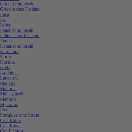
Griechische Inseln
Griechisches Festland
Ibiza
Ios
Istrien
Italienische Inseln
Italienisches Festland
Jandia
Kanarische Inseln
Karpathos
Korfu
Korsika
Kreta
La Palma
Lanzarote
Madeira
Mallorca
Malta (Insel)
Menorca
Mykonos
Pico
Portugiesische Inseln
Cala Millor
Cala Rajada
Can Picafort