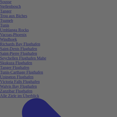
Sousse
Stellenbosch
Tanger
Trou aux Biches
Tsumeb
Tunis
Umhlanga Rocks
Vacoas-Phoenix
Windhoek
Richards Bay Flughafen
Saint-Denis Flughafen
Saint-Pierre Flughafen
Seychellen Flughafen Mahe
Skukuza Flughafen
Tanger Flughafen
Tunis-Carthage Flughafen
Upington Flughafen
Victoria Falls Flughafen
Walvis Bay Flughafen
Zanzibar Flughafen
Alle Ziele im Überblick