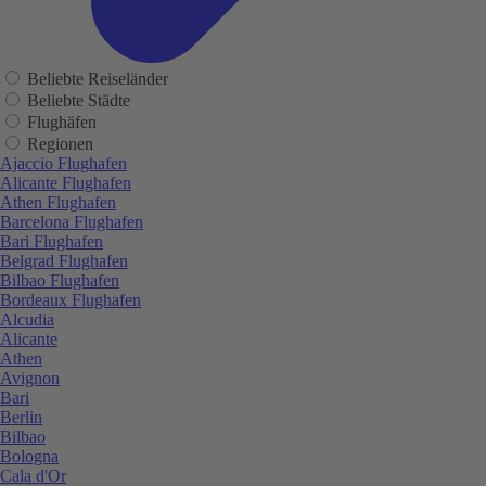
Beliebte Reiseländer
Beliebte Städte
Flughäfen
Regionen
Ajaccio Flughafen
Alicante Flughafen
Athen Flughafen
Barcelona Flughafen
Bari Flughafen
Belgrad Flughafen
Bilbao Flughafen
Bordeaux Flughafen
Alcudia
Alicante
Athen
Avignon
Bari
Berlin
Bilbao
Bologna
Cala d'Or