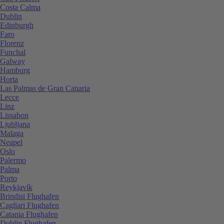
Costa Calma
Dublin
Edinburgh
Faro
Florenz
Funchal
Galway
Hamburg
Horta
Las Palmas de Gran Canaria
Lecce
Linz
Lissabon
Ljubljana
Malaga
Neapel
Oslo
Palermo
Palma
Porto
Reykjavík
Brindisi Flughafen
Cagliari Flughafen
Catania Flughafen
Dublin Flughafen