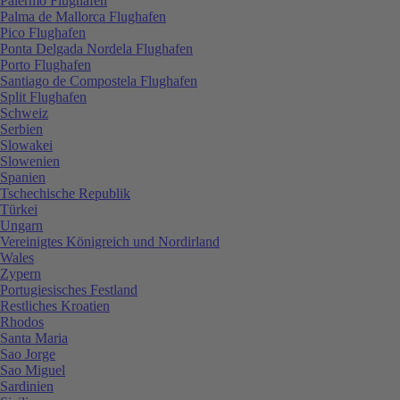
Palermo Flughafen
Palma de Mallorca Flughafen
Pico Flughafen
Ponta Delgada Nordela Flughafen
Porto Flughafen
Santiago de Compostela Flughafen
Split Flughafen
Schweiz
Serbien
Slowakei
Slowenien
Spanien
Tschechische Republik
Türkei
Ungarn
Vereinigtes Königreich und Nordirland
Wales
Zypern
Portugiesisches Festland
Restliches Kroatien
Rhodos
Santa Maria
Sao Jorge
Sao Miguel
Sardinien