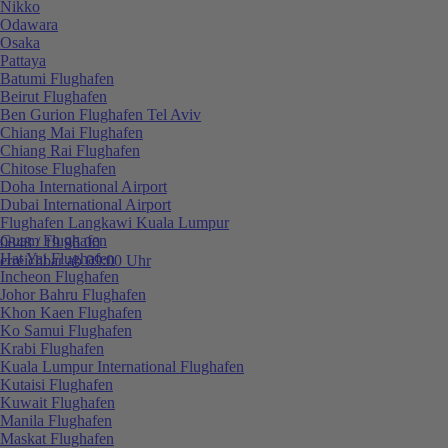
Nikko
Odawara
Osaka
Pattaya
Batumi Flughafen
Beirut Flughafen
Ben Gurion Flughafen Tel Aviv
Chiang Mai Flughafen
Chiang Rai Flughafen
Chitose Flughafen
Doha International Airport
Dubai International Airport
Flughafen Langkawi Kuala Lumpur
Guam Flughafen
0848 / 19 96 00
Hat Yai Flughafen
erreichbar ab 09:00 Uhr
Incheon Flughafen
Johor Bahru Flughafen
Khon Kaen Flughafen
Ko Samui Flughafen
Krabi Flughafen
Kuala Lumpur International Flughafen
Kutaisi Flughafen
Kuwait Flughafen
Manila Flughafen
Maskat Flughafen