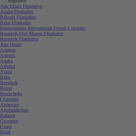
Regionen
Abu Dhabi Flughafen
Aqaba Flughafen
Bahrain Flughafen
Baku Flughafen
Bandaranaike International Airport Colombo
Bangkok-Don Muang Flughafen
Bangkok Flughafen
Abu Dhabi
Amman
Aomori
Aqaba
Ashdod
Atami
Baku
Bangkok
Beirut
Beerscheba
Chaweng
Armenien
Aserbaidschan
Bahrain
Georgien
Guam
Israel