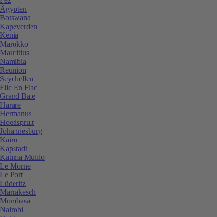
Fez
Ägypten
Botswana
Kapeverden
Kenia
Marokko
Mauritius
Namibia
Reunion
Seychellen
Flic En Flac
Grand Baie
Harare
Hermanus
Hoedspruit
Johannesburg
Kairo
Kapstadt
Katima Mulilo
Le Morne
Le Port
Lüderitz
Marrakesch
Mombasa
Nairobi