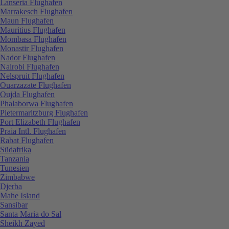
Lanseria Flughafen
Marrakesch Flughafen
Maun Flughafen
Mauritius Flughafen
Mombasa Flughafen
Monastir Flughafen
Nador Flughafen
Nairobi Flughafen
Nelspruit Flughafen
Ouarzazate Flughafen
Oujda Flughafen
Phalaborwa Flughafen
Pietermaritzburg Flughafen
Port Elizabeth Flughafen
Praia Intl. Flughafen
Rabat Flughafen
Südafrika
Tanzania
Tunesien
Zimbabwe
Djerba
Mahe Island
Sansibar
Santa Maria do Sal
Sheikh Zayed