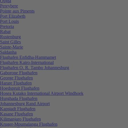
Oujda
Pereybere
Pointe aux Piments
Port Elizabeth
Port Louis
Pretoria
Rabat
Rustenburg
Saint Gilles
Sainte-Marie
Saldanha
Flughafen Enfidha-Hammamet
Flughafen Kairo-International
Flughafen O. R. Tambo Johannesburg
Gaborone Flughafen
George Flughafen
Harare Flughafen
Hoedspruit Flughafen
Hosea Kutako International Airport Windhoek
Hurghada Flughafen
Johannesburg Rand Airport
Kapstadt Flughafen
Kasane Flughafen
Kilimanjaro Flughafen
Kruger-Mpumalanga Flughafen