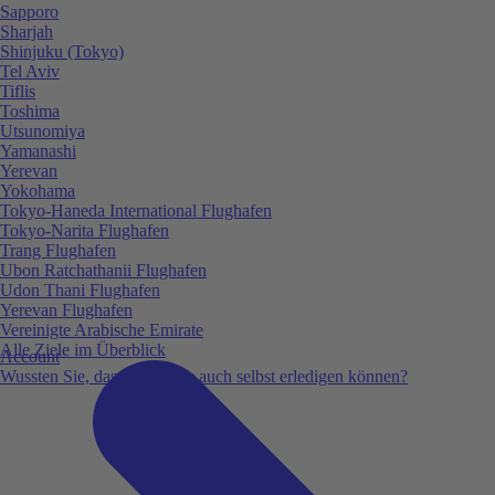
Sapporo
Sharjah
Shinjuku (Tokyo)
Tel Aviv
Tiflis
Toshima
Utsunomiya
Yamanashi
Yerevan
Yokohama
Tokyo-Haneda International Flughafen
Tokyo-Narita Flughafen
Trang Flughafen
Ubon Ratchathanii Flughafen
Udon Thani Flughafen
Yerevan Flughafen
Vereinigte Arabische Emirate
Alle Ziele im Überblick
Account
Wussten Sie, dass Sie vieles auch selbst erledigen können?