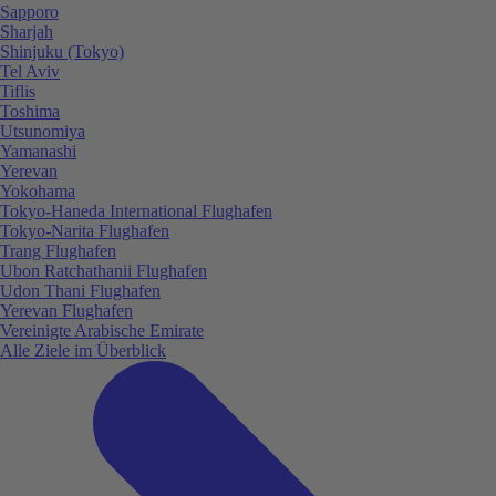
Sapporo
Sharjah
Shinjuku (Tokyo)
Tel Aviv
Tiflis
Toshima
Utsunomiya
Yamanashi
Yerevan
Yokohama
Tokyo-Haneda International Flughafen
Tokyo-Narita Flughafen
Trang Flughafen
Ubon Ratchathanii Flughafen
Udon Thani Flughafen
Yerevan Flughafen
Vereinigte Arabische Emirate
Alle Ziele im Überblick