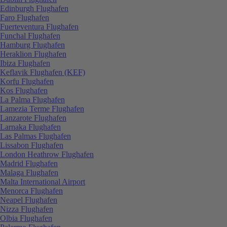
Edinburgh Flughafen
Faro Flughafen
Fuerteventura Flughafen
Funchal Flughafen
Hamburg Flughafen
Heraklion Flughafen
Ibiza Flughafen
Keflavik Flughafen (KEF)
Korfu Flughafen
Kos Flughafen
La Palma Flughafen
Lamezia Terme Flughafen
Lanzarote Flughafen
Larnaka Flughafen
Las Palmas Flughafen
Lissabon Flughafen
London Heathrow Flughafen
Madrid Flughafen
Malaga Flughafen
Malta International Airport
Menorca Flughafen
Neapel Flughafen
Nizza Flughafen
Olbia Flughafen