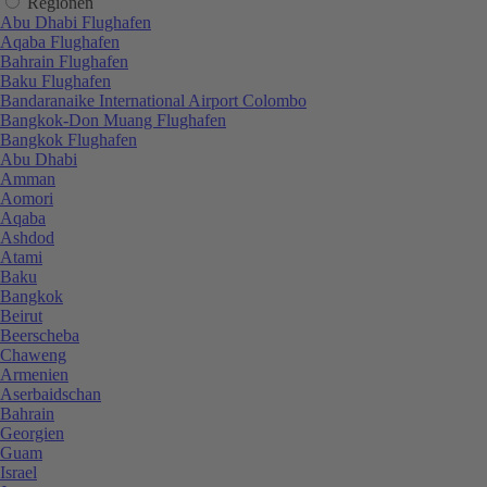
Regionen
Abu Dhabi Flughafen
Aqaba Flughafen
Bahrain Flughafen
Baku Flughafen
Bandaranaike International Airport Colombo
Bangkok-Don Muang Flughafen
Bangkok Flughafen
Abu Dhabi
Amman
Aomori
Aqaba
Ashdod
Atami
Baku
Bangkok
Beirut
Beerscheba
Chaweng
Armenien
Aserbaidschan
Bahrain
Georgien
Guam
Israel