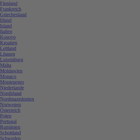
Finnland
Frankreich
Griechenland
Irland
Island
Italien
Kosovo
Kroatien
Lettland
Litauen
Luxemburg
Malta
Moldawien
Monaco
Montenegro
Niederlande
Nordirland
Nordmazedonien
Norwegen
Österreich
Polen
Portugal
Rumänien
Schottland
Schweden