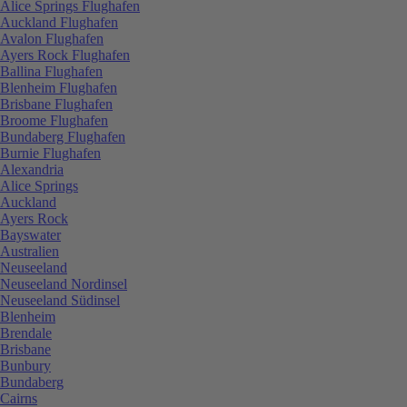
Alice Springs Flughafen
Auckland Flughafen
Avalon Flughafen
Ayers Rock Flughafen
Ballina Flughafen
Blenheim Flughafen
Brisbane Flughafen
Broome Flughafen
Bundaberg Flughafen
Burnie Flughafen
Alexandria
Alice Springs
Auckland
Ayers Rock
Bayswater
Australien
Neuseeland
Neuseeland Nordinsel
Neuseeland Südinsel
Blenheim
Brendale
Brisbane
Bunbury
Bundaberg
Cairns