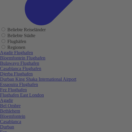
Beliebte Reiseländer
Beliebte Städte
Flughäfen
Regionen
Agadir Flughafen
Bloemfontein Flughafen
Bulawayo Flughafen
Casablanca Flughafen
Djerba Flughafen
Durban King Shaka International Airport
Essaouira Flughafen
Fez Flughafen
Flughafen East London
Agadir
Bel Ombre
Bethlehem
Bloemfontein
Casablanca
Durban