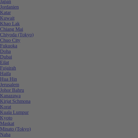
Japan
Jordanien
Katar
Kuwait
Khao Lak
Chiang Mai
Chiyoda (Tokyo)
Chuo City
Fukuoka
Doha
Dubai
Eilat
Fujairah
Haifa
Hua Hin
Jerusalem
Johor Bahru
Kanazawa
Kirjat Schmona
Korat
Kuala Lumpur
Kyoto
Maskat
Minato (Tokyo)
Naha