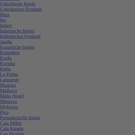
Griechische Inseln
Griechisches Festland
Ibiza
Ios
Istrien
Italienische Inseln
Italienisches Festland
Jandia
Kanarische Inseln
Karpathos
Korfu
Korsika
Kreta
La Palma
Lanzarote
Madeira
Mallorca
Malta (Insel)
Menorca
Mykonos
Pico
Portugiesische Inseln
Cala Millor
Cala Rajada
Can Picafort