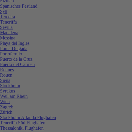
Sizilien
Spanisches Festland
Sylt
Terceira
Teneriffa
Sevilla
Madalena
Messina
Playa del Ingles
Ponta Delgada
Portoferraio
Puerto de la Cruz
Puerto del Carmen
Rennes
Rouen
Siena
Stockholm
Syrakus
Weil am Rhein
Wien
Zagreb
Zürich
Stockholm Arlanda Flughafen
Teneriffa Süd Flughafen
Thessaloniki Flughafen