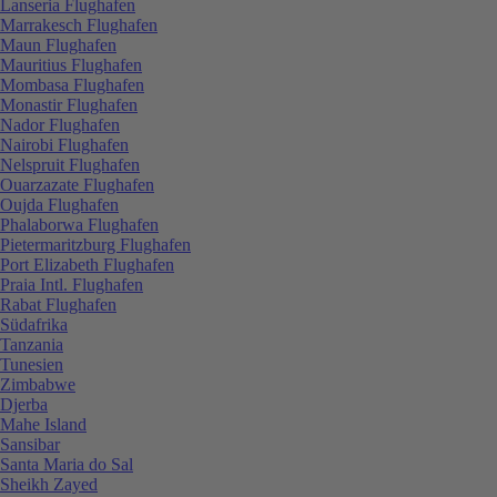
Lanseria Flughafen
Marrakesch Flughafen
Maun Flughafen
Mauritius Flughafen
Mombasa Flughafen
Monastir Flughafen
Nador Flughafen
Nairobi Flughafen
Nelspruit Flughafen
Ouarzazate Flughafen
Oujda Flughafen
Phalaborwa Flughafen
Pietermaritzburg Flughafen
Port Elizabeth Flughafen
Praia Intl. Flughafen
Rabat Flughafen
Südafrika
Tanzania
Tunesien
Zimbabwe
Djerba
Mahe Island
Sansibar
Santa Maria do Sal
Sheikh Zayed