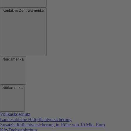
Karibik & Zentralamerika
Nordamerika
Südamerika
Vollkaskoschutz
Landesübliche Haftpflichtversicherung
Zusatzhaftpflichtversicherung in Höhe von 10 Mio. Euro
Kfz-Diebstahlschutz