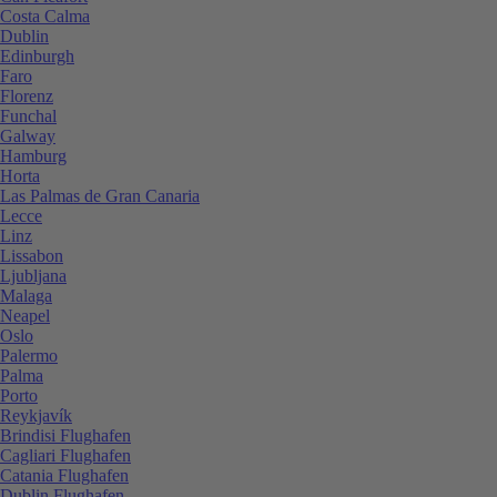
Costa Calma
Dublin
Edinburgh
Faro
Florenz
Funchal
Galway
Hamburg
Horta
Las Palmas de Gran Canaria
Lecce
Linz
Lissabon
Ljubljana
Malaga
Neapel
Oslo
Palermo
Palma
Porto
Reykjavík
Brindisi Flughafen
Cagliari Flughafen
Catania Flughafen
Dublin Flughafen