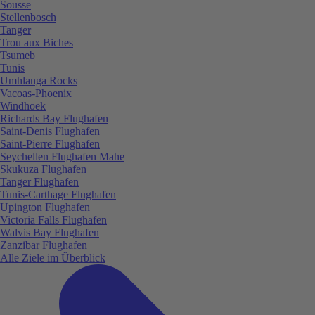
Sousse
Stellenbosch
Tanger
Trou aux Biches
Tsumeb
Tunis
Umhlanga Rocks
Vacoas-Phoenix
Windhoek
Richards Bay Flughafen
Saint-Denis Flughafen
Saint-Pierre Flughafen
Seychellen Flughafen Mahe
Skukuza Flughafen
Tanger Flughafen
Tunis-Carthage Flughafen
Upington Flughafen
Victoria Falls Flughafen
Walvis Bay Flughafen
Zanzibar Flughafen
Alle Ziele im Überblick