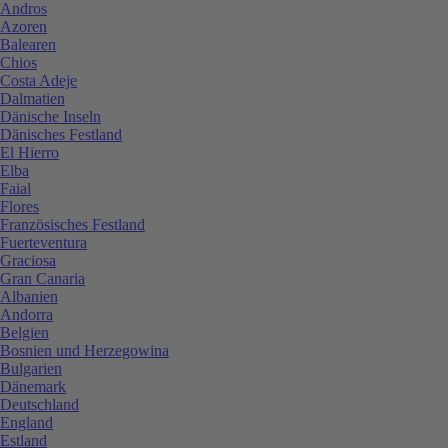
Andros
Azoren
Balearen
Chios
Costa Adeje
Dalmatien
Dänische Inseln
Dänisches Festland
El Hierro
Elba
Faial
Flores
Französisches Festland
Fuerteventura
Graciosa
Gran Canaria
Albanien
Andorra
Belgien
Bosnien und Herzegowina
Bulgarien
Dänemark
Deutschland
England
Estland