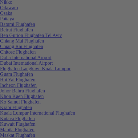
Nikko
Odawara
Osaka
Pattaya
Batumi Flughafen
Beirut Flughafen
Ben Gurion Flughafen Tel Aviv
Chiang Mai Flughafen
Chiang Rai Flughafen
Chitose Flughafen
Doha International Airport
Dubai International Airport
Flughafen Langkawi Kuala Lumpur
Guam Flughafen
Hat Yai Flughafen
Incheon Flughafen
Johor Bahru Flughafen
Khon Kaen Flughafen
Ko Samui Flughafen
Krabi Flughafen
Kuala Lumpur International Flughafen
Kutaisi Flughafen
Kuwait Flughafen
Manila Flughafen
Maskat Flughafen