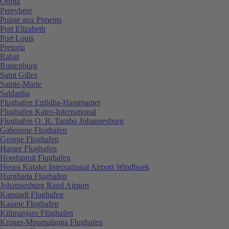
Oujda
Pereybere
Pointe aux Piments
Port Elizabeth
Port Louis
Pretoria
Rabat
Rustenburg
Saint Gilles
Sainte-Marie
Saldanha
Flughafen Enfidha-Hammamet
Flughafen Kairo-International
Flughafen O. R. Tambo Johannesburg
Gaborone Flughafen
George Flughafen
Harare Flughafen
Hoedspruit Flughafen
Hosea Kutako International Airport Windhoek
Hurghada Flughafen
Johannesburg Rand Airport
Kapstadt Flughafen
Kasane Flughafen
Kilimanjaro Flughafen
Kruger-Mpumalanga Flughafen