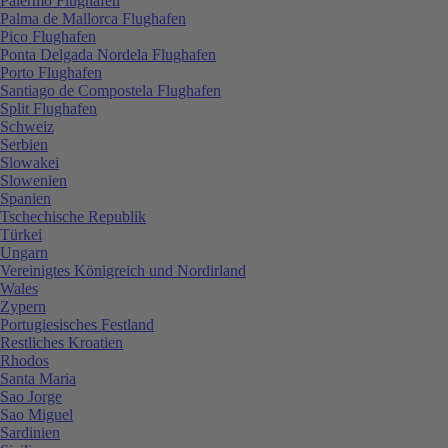
Palermo Flughafen
Palma de Mallorca Flughafen
Pico Flughafen
Ponta Delgada Nordela Flughafen
Porto Flughafen
Santiago de Compostela Flughafen
Split Flughafen
Schweiz
Serbien
Slowakei
Slowenien
Spanien
Tschechische Republik
Türkei
Ungarn
Vereinigtes Königreich und Nordirland
Wales
Zypern
Portugiesisches Festland
Restliches Kroatien
Rhodos
Santa Maria
Sao Jorge
Sao Miguel
Sardinien