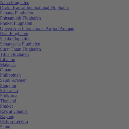
Naha Flughafen
Osaka Kansai International Flughafen
Penang Flughafen
Phitsanulok Flughafen
Phuket Flughafen
Queen Alia International Airport Amman
Riad Flughafen
Salala Flughafen
Schardscha Flughafen
Surat Thani Flughafen
Tiflis Flughafen
Libanon
Malaysia
Oman
Philippinen
Saudi-Arabien
Singapur
Sri Lanka
Südkorea
Thailand
Phuket
Ra's al-Chaima
Rayong
Rishon Letzion
Samui