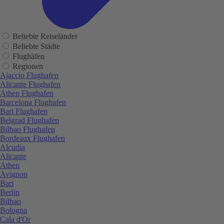
Beliebte Reiseländer
Beliebte Städte
Flughäfen
Regionen
Ajaccio Flughafen
Alicante Flughafen
Athen Flughafen
Barcelona Flughafen
Bari Flughafen
Belgrad Flughafen
Bilbao Flughafen
Bordeaux Flughafen
Alcudia
Alicante
Athen
Avignon
Bari
Berlin
Bilbao
Bologna
Cala d'Or