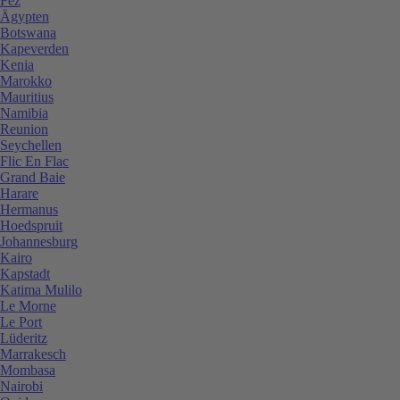
Fez
Ägypten
Botswana
Kapeverden
Kenia
Marokko
Mauritius
Namibia
Reunion
Seychellen
Flic En Flac
Grand Baie
Harare
Hermanus
Hoedspruit
Johannesburg
Kairo
Kapstadt
Katima Mulilo
Le Morne
Le Port
Lüderitz
Marrakesch
Mombasa
Nairobi