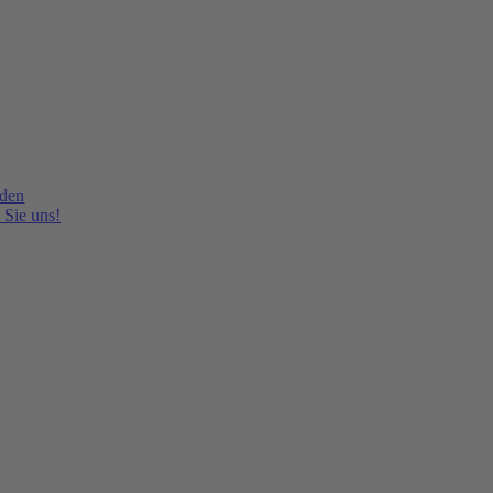
lden
 Sie uns!