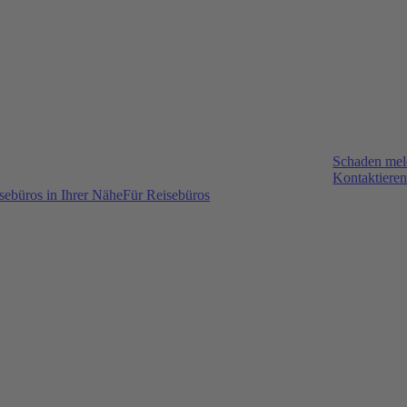
Schaden me
Kontaktieren
sebüros in Ihrer Nähe
Für Reisebüros