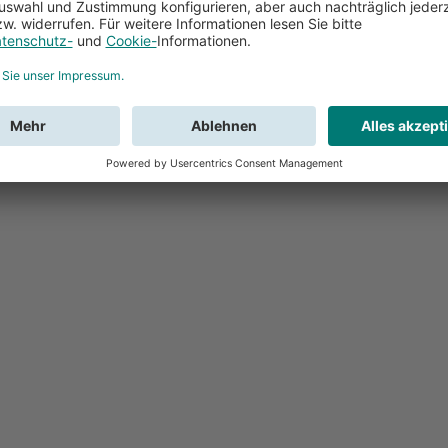
Feedback
Sie haben Fr
Buchung?