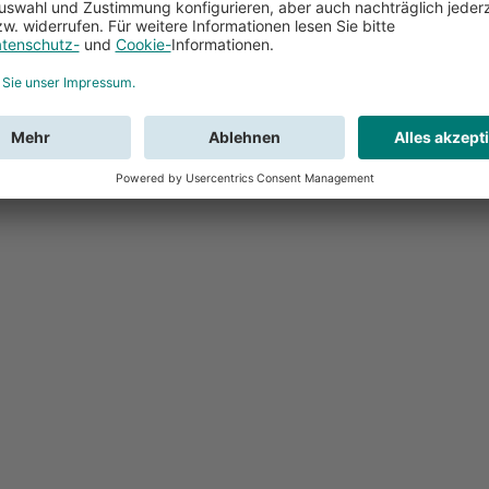
Feedback
Sie haben Fr
Buchung?