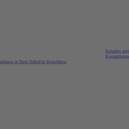
Schaden me
Kontaktieren
sebüros in Ihrer Nähe
Für Reisebüros