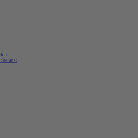
lden
 Sie uns!