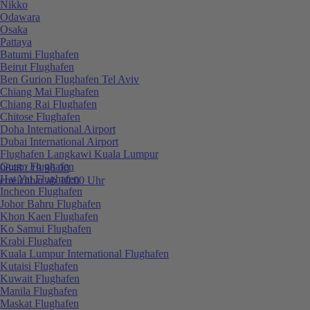
Nikko
Odawara
Osaka
Pattaya
Batumi Flughafen
Beirut Flughafen
Ben Gurion Flughafen Tel Aviv
Chiang Mai Flughafen
Chiang Rai Flughafen
Chitose Flughafen
Doha International Airport
Dubai International Airport
Flughafen Langkawi Kuala Lumpur
Guam Flughafen
0848 / 19 96 00
Hat Yai Flughafen
erreichbar ab 10:00 Uhr
Incheon Flughafen
Johor Bahru Flughafen
Khon Kaen Flughafen
Ko Samui Flughafen
Krabi Flughafen
Kuala Lumpur International Flughafen
Kutaisi Flughafen
Kuwait Flughafen
Manila Flughafen
Maskat Flughafen