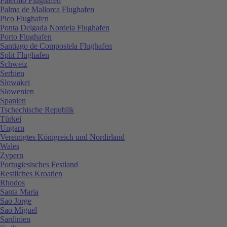
Palermo Flughafen
Palma de Mallorca Flughafen
Pico Flughafen
Ponta Delgada Nordela Flughafen
Porto Flughafen
Santiago de Compostela Flughafen
Split Flughafen
Schweiz
Serbien
Slowakei
Slowenien
Spanien
Tschechische Republik
Türkei
Ungarn
Vereinigtes Königreich und Nordirland
Wales
Zypern
Portugiesisches Festland
Restliches Kroatien
Rhodos
Santa Maria
Sao Jorge
Sao Miguel
Sardinien