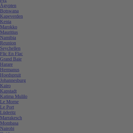
Fez
Ägypten
Botswana
Kapeverden
Kenia
Marokko
Mauritius
Namibia
Reunion
Seychellen
Flic En Flac
Grand Baie
Harare
Hermanus
Hoedspruit
Johannesburg
Kairo
Kapstadt
Katima Mulilo
Le Morne
Le Port
Lüderitz
Marrakesch
Mombasa
Nairobi