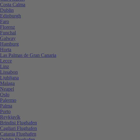
Costa Calma
Dublin
Edinburgh
Faro
Florenz
Funchal
Galway
Hamburg
Horta
Las Palmas de Gran Canaria
Lecce
Linz
Lissabon
Ljubljana
Malaga
Neapel
Oslo
Palermo
Palma
Porto
Reykjavík
Brindisi Flughafen
Cagliari Flughafen
Catania Flughafen
Dublin Flughafen