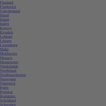
Finnland
Frankreich
Griechenland
Irland
Island
Italien
Kosovo
Kroatien
Lettland
Litauen
Luxemburg
Malta
Moldawien
Monaco
Montenegro
Niederlande
Nordirland
Nordmazedonien
Norwegen
Österreich
Polen
Portugal
Rumänien
Schottland
Schweden