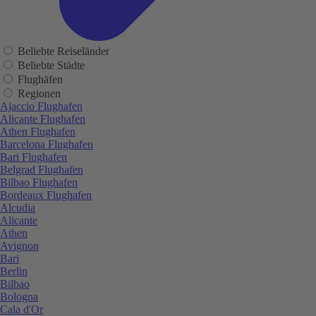
Beliebte Reiseländer
Beliebte Städte
Flughäfen
Regionen
Ajaccio Flughafen
Alicante Flughafen
Athen Flughafen
Barcelona Flughafen
Bari Flughafen
Belgrad Flughafen
Bilbao Flughafen
Bordeaux Flughafen
Alcudia
Alicante
Athen
Avignon
Bari
Berlin
Bilbao
Bologna
Cala d'Or