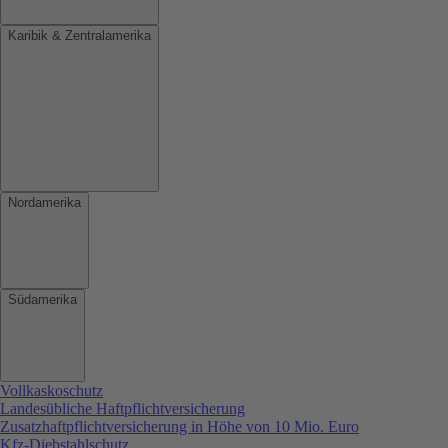
Karibik & Zentralamerika
Nordamerika
Südamerika
Vollkaskoschutz
Landesübliche Haftpflichtversicherung
Zusatzhaftpflichtversicherung in Höhe von 10 Mio. Euro
Kfz-Diebstahlschutz