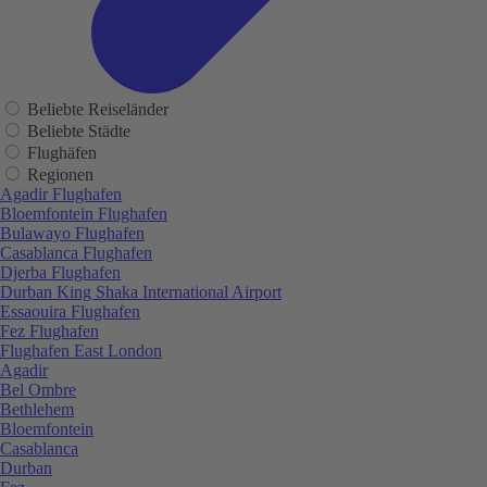
Beliebte Reiseländer
Beliebte Städte
Flughäfen
Regionen
Agadir Flughafen
Bloemfontein Flughafen
Bulawayo Flughafen
Casablanca Flughafen
Djerba Flughafen
Durban King Shaka International Airport
Essaouira Flughafen
Fez Flughafen
Flughafen East London
Agadir
Bel Ombre
Bethlehem
Bloemfontein
Casablanca
Durban