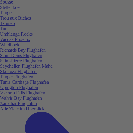
Sousse
Stellenbosch
Tanger
Trou aux Biches
Tsumeb
Tunis
Umhlanga Rocks
Vacoas-Phoenix
Windhoek
Richards Bay Flughafen
Saint-Denis Flughafen
Saint-Pierre Flughafen
Seychellen Flughafen Mahe
Skukuza Flughafen
Tanger Flughafen
Tunis-Carthage Flughafen
Upington Flughafen
Victoria Falls Flughafen
Walvis Bay Flughafen
Zanzibar Flughafen
Alle Ziele im Überblick