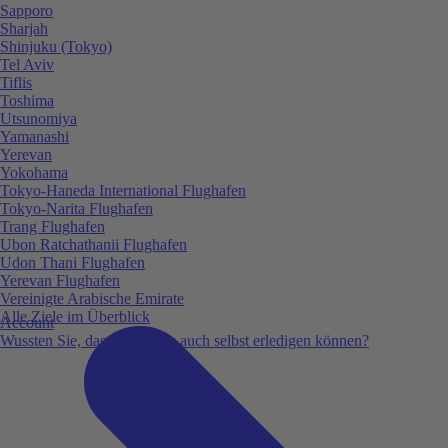
Sapporo
Sharjah
Shinjuku (Tokyo)
Tel Aviv
Tiflis
Toshima
Utsunomiya
Yamanashi
Yerevan
Yokohama
Tokyo-Haneda International Flughafen
Tokyo-Narita Flughafen
Trang Flughafen
Ubon Ratchathanii Flughafen
Udon Thani Flughafen
Yerevan Flughafen
Vereinigte Arabische Emirate
Alle Ziele im Überblick
Account
Wussten Sie, dass Sie vieles auch selbst erledigen können?