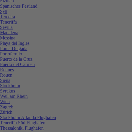
Sizilien
Spanisches Festland
Sylt
Terceira
Teneriffa
Sevilla
Madalena
Messina
Playa del Ingles
Ponta Delgada
Portoferraio
Puerto de la Cruz
Puerto del Carmen
Rennes
Rouen
Siena
Stockholm
Syrakus
Weil am Rhein
Wien
Zagreb
Zürich
Stockholm Arlanda Flughafen
Teneriffa Süd Flughafen
Thessaloniki Flughafen