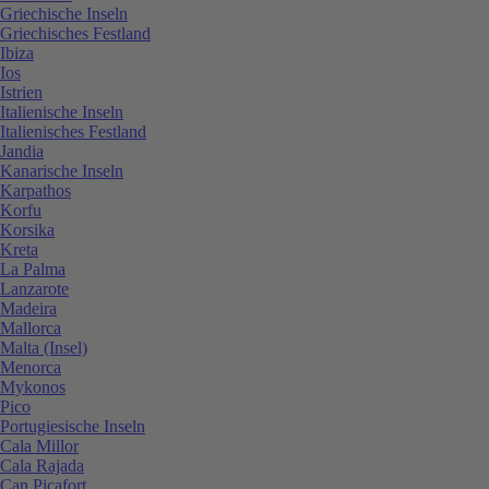
Griechische Inseln
Griechisches Festland
Ibiza
Ios
Istrien
Italienische Inseln
Italienisches Festland
Jandia
Kanarische Inseln
Karpathos
Korfu
Korsika
Kreta
La Palma
Lanzarote
Madeira
Mallorca
Malta (Insel)
Menorca
Mykonos
Pico
Portugiesische Inseln
Cala Millor
Cala Rajada
Can Picafort