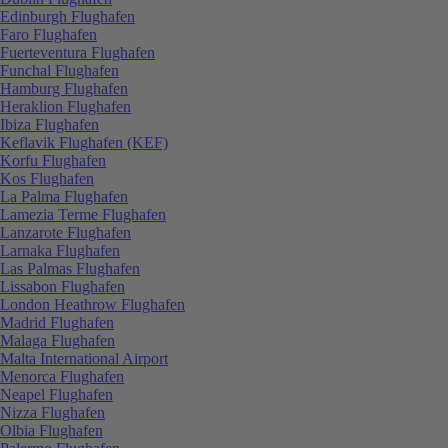
Edinburgh Flughafen
Faro Flughafen
Fuerteventura Flughafen
Funchal Flughafen
Hamburg Flughafen
Heraklion Flughafen
Ibiza Flughafen
Keflavik Flughafen (KEF)
Korfu Flughafen
Kos Flughafen
La Palma Flughafen
Lamezia Terme Flughafen
Lanzarote Flughafen
Larnaka Flughafen
Las Palmas Flughafen
Lissabon Flughafen
London Heathrow Flughafen
Madrid Flughafen
Malaga Flughafen
Malta International Airport
Menorca Flughafen
Neapel Flughafen
Nizza Flughafen
Olbia Flughafen