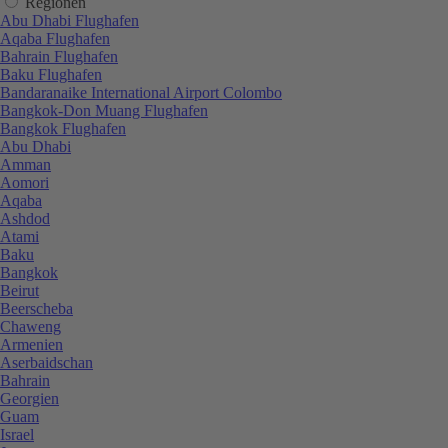
Regionen
Abu Dhabi Flughafen
Aqaba Flughafen
Bahrain Flughafen
Baku Flughafen
Bandaranaike International Airport Colombo
Bangkok-Don Muang Flughafen
Bangkok Flughafen
Abu Dhabi
Amman
Aomori
Aqaba
Ashdod
Atami
Baku
Bangkok
Beirut
Beerscheba
Chaweng
Armenien
Aserbaidschan
Bahrain
Georgien
Guam
Israel