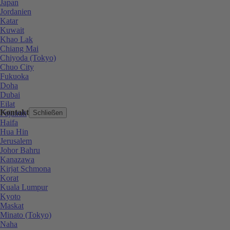
Japan
Jordanien
Katar
Kuwait
Khao Lak
Chiang Mai
Chiyoda (Tokyo)
Chuo City
Fukuoka
Doha
Dubai
Eilat
Kontakt
Fujairah
Schließen
Haifa
Hua Hin
Jerusalem
Johor Bahru
Kanazawa
Kirjat Schmona
Korat
Kuala Lumpur
Kyoto
Maskat
Minato (Tokyo)
Naha