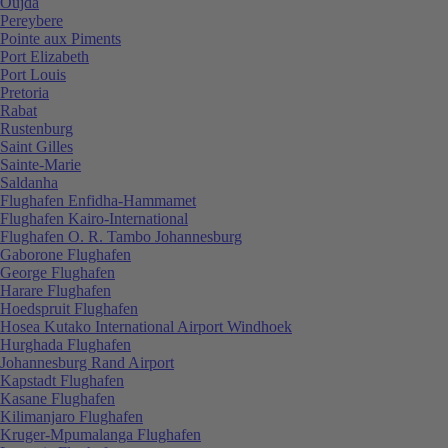
Oujda
Pereybere
Pointe aux Piments
Port Elizabeth
Port Louis
Pretoria
Rabat
Rustenburg
Saint Gilles
Sainte-Marie
Saldanha
Flughafen Enfidha-Hammamet
Flughafen Kairo-International
Flughafen O. R. Tambo Johannesburg
Gaborone Flughafen
George Flughafen
Harare Flughafen
Hoedspruit Flughafen
Hosea Kutako International Airport Windhoek
Hurghada Flughafen
Johannesburg Rand Airport
Kapstadt Flughafen
Kasane Flughafen
Kilimanjaro Flughafen
Kruger-Mpumalanga Flughafen