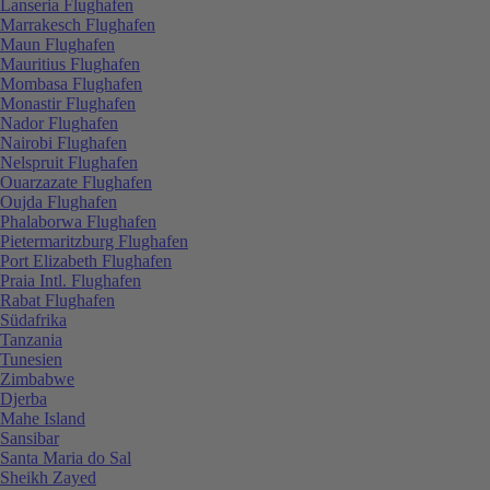
Lanseria Flughafen
Marrakesch Flughafen
Maun Flughafen
Mauritius Flughafen
Mombasa Flughafen
Monastir Flughafen
Nador Flughafen
Nairobi Flughafen
Nelspruit Flughafen
Ouarzazate Flughafen
Oujda Flughafen
Phalaborwa Flughafen
Pietermaritzburg Flughafen
Port Elizabeth Flughafen
Praia Intl. Flughafen
Rabat Flughafen
Südafrika
Tanzania
Tunesien
Zimbabwe
Djerba
Mahe Island
Sansibar
Santa Maria do Sal
Sheikh Zayed