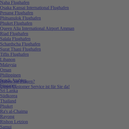
Naha Flughafen
Osaka Kansai International Flughafen
Penang Flughafen
Phitsanulok Flughafen
Phuket Flughafen
Queen Alia International Airport Amman
Riad Flughafen
Salala Flughafen
Schardscha Flughafen
Surat Thani Flughafen
Tiflis Flughafen
Libanon
Malaysia
Oman
Philippinen
Saudi-Arabien
Haben Sie Fragen?
Singapur
Unser Customer Service ist für Sie da!
Sri Lanka
Südkorea
Thailand
Phuket
Ra's al-Chaima
Rayong
Rishon Letzion
Samui