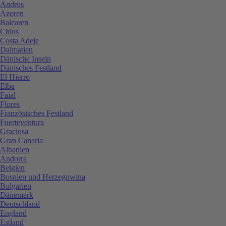
Andros
Azoren
Balearen
Chios
Costa Adeje
Dalmatien
Dänische Inseln
Dänisches Festland
El Hierro
Elba
Faial
Flores
Französisches Festland
Fuerteventura
Graciosa
Gran Canaria
Albanien
Andorra
Belgien
Bosnien und Herzegowina
Bulgarien
Dänemark
Deutschland
England
Estland