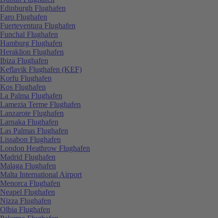
Edinburgh Flughafen
Faro Flughafen
Fuerteventura Flughafen
Funchal Flughafen
Hamburg Flughafen
Heraklion Flughafen
Ibiza Flughafen
Keflavik Flughafen (KEF)
Korfu Flughafen
Kos Flughafen
La Palma Flughafen
Lamezia Terme Flughafen
Lanzarote Flughafen
Larnaka Flughafen
Las Palmas Flughafen
Lissabon Flughafen
London Heathrow Flughafen
Madrid Flughafen
Malaga Flughafen
Malta International Airport
Menorca Flughafen
Neapel Flughafen
Nizza Flughafen
Olbia Flughafen