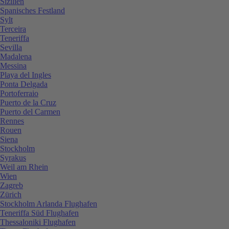
Sizilien
Spanisches Festland
Sylt
Terceira
Teneriffa
Sevilla
Madalena
Messina
Playa del Ingles
Ponta Delgada
Portoferraio
Puerto de la Cruz
Puerto del Carmen
Rennes
Rouen
Siena
Stockholm
Syrakus
Weil am Rhein
Wien
Zagreb
Zürich
Stockholm Arlanda Flughafen
Teneriffa Süd Flughafen
Thessaloniki Flughafen