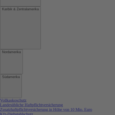
Karibik & Zentralamerika
Nordamerika
Südamerika
Vollkaskoschutz
Landesübliche Haftpflichtversicherung
Zusatzhaftpflichtversicherung in Höhe von 10 Mio. Euro
Kfz-Diebstahlschutz