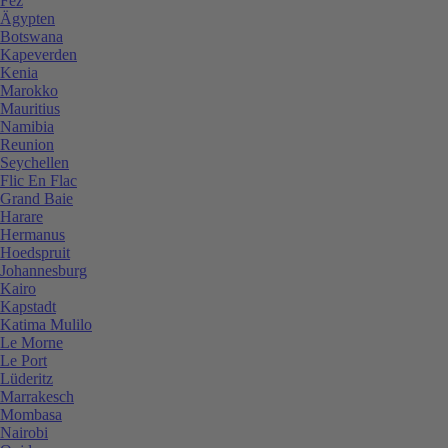
Fez
Ägypten
Botswana
Kapeverden
Kenia
Marokko
Mauritius
Namibia
Reunion
Seychellen
Flic En Flac
Grand Baie
Harare
Hermanus
Hoedspruit
Johannesburg
Kairo
Kapstadt
Katima Mulilo
Le Morne
Le Port
Lüderitz
Marrakesch
Mombasa
Nairobi