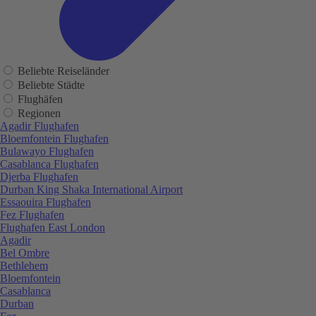
Beliebte Reiseländer
Beliebte Städte
Flughäfen
Regionen
Agadir Flughafen
Bloemfontein Flughafen
Bulawayo Flughafen
Casablanca Flughafen
Djerba Flughafen
Durban King Shaka International Airport
Essaouira Flughafen
Fez Flughafen
Flughafen East London
Agadir
Bel Ombre
Bethlehem
Bloemfontein
Casablanca
Durban