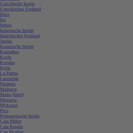
Griechische Inseln
Griechisches Festland
Ibiza
Ios
Istrien
Italienische Inseln
Italienisches Festland
Jandia
Kanarische Inseln
Karpathos
Korfu
Korsika
Kreta
La Palma
Lanzarote
Madeira
Mallorca
Malta (Insel)
Menorca
Mykonos
Pico
Portugiesische Inseln
Cala Millor
Cala Rajada
Can Picafort