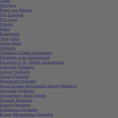
Oujda
Pereybere
Pointe aux Piments
Port Elizabeth
Port Louis
Pretoria
Rabat
Rustenburg
Saint Gilles
Sainte-Marie
Saldanha
Flughafen Enfidha-Hammamet
Flughafen Kairo-International
Flughafen O. R. Tambo Johannesburg
Gaborone Flughafen
George Flughafen
Harare Flughafen
Hoedspruit Flughafen
Hosea Kutako International Airport Windhoek
Hurghada Flughafen
Johannesburg Rand Airport
Kapstadt Flughafen
Kasane Flughafen
Kilimanjaro Flughafen
Kruger-Mpumalanga Flughafen