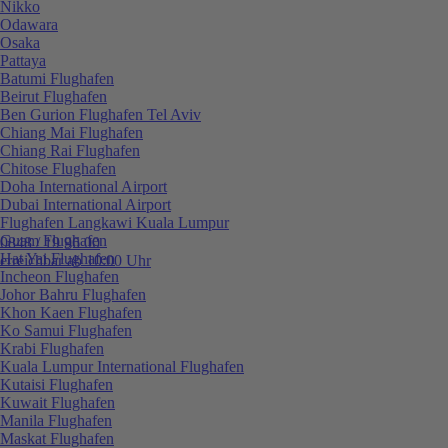
Nikko
Odawara
Osaka
Pattaya
Batumi Flughafen
Beirut Flughafen
Ben Gurion Flughafen Tel Aviv
Chiang Mai Flughafen
Chiang Rai Flughafen
Chitose Flughafen
Doha International Airport
Dubai International Airport
Flughafen Langkawi Kuala Lumpur
Guam Flughafen
0848 / 19 96 00
Hat Yai Flughafen
erreichbar ab 10:00 Uhr
Incheon Flughafen
Johor Bahru Flughafen
Khon Kaen Flughafen
Ko Samui Flughafen
Krabi Flughafen
Kuala Lumpur International Flughafen
Kutaisi Flughafen
Kuwait Flughafen
Manila Flughafen
Maskat Flughafen