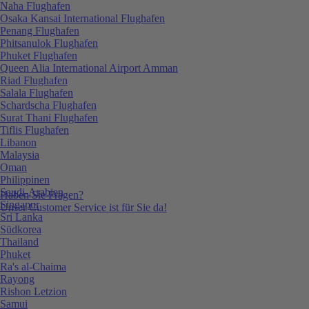
Naha Flughafen
Osaka Kansai International Flughafen
Penang Flughafen
Phitsanulok Flughafen
Phuket Flughafen
Queen Alia International Airport Amman
Riad Flughafen
Salala Flughafen
Schardscha Flughafen
Surat Thani Flughafen
Tiflis Flughafen
Libanon
Malaysia
Oman
Philippinen
Saudi-Arabien
Haben Sie Fragen?
Singapur
Unser Customer Service ist für Sie da!
Sri Lanka
Südkorea
Thailand
Phuket
Ra's al-Chaima
Rayong
Rishon Letzion
Samui