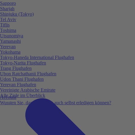
Sapporo
Sharjah
Shinjuku (Tokyo)
Tel Aviv
Tiflis
Toshima
Utsunomiya
Yamanashi
Yerevan
Yokohama
Tokyo-Haneda International Flughafen
Tokyo-Narita Flughafen
Trang Flughafen
Ubon Ratchathanii Flughafen
Udon Thani Flughafen
Yerevan Flughafen
Vereinigte Arabische Emirate
Alle Ziele im Überblick
Account
Wussten Sie, dass Sie vieles auch selbst erledigen können?