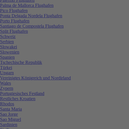
Palermo Flughafen
Palma de Mallorca Flughafen
Pico Flughafen
Ponta Delgada Nordela Flughafen
Porto Flughafen
Santiago de Compostela Flughafen
Split Flughafen
Schweiz
Serbien
Slowakei
Slowenien
Spanien
Tschechische Republik
Türkei
Ungarn
Vereinigtes Königreich und Nordirland
Wales
Zypern
Portugiesisches Festland
Restliches Kroatien
Rhodos
Santa Maria
Sao Jorge
Sao Miguel
Sardinien