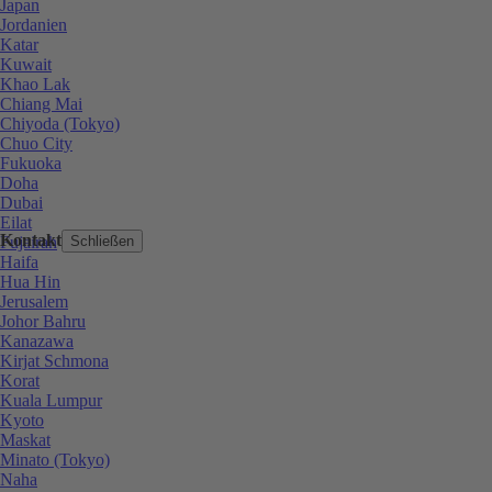
Japan
Jordanien
Katar
Kuwait
Khao Lak
Chiang Mai
Chiyoda (Tokyo)
Chuo City
Fukuoka
Doha
Dubai
Eilat
Kontakt
Fujairah
Schließen
Haifa
Hua Hin
Jerusalem
Johor Bahru
Kanazawa
Kirjat Schmona
Korat
Kuala Lumpur
Kyoto
Maskat
Minato (Tokyo)
Naha