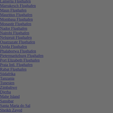
Lanseria Flughafen
Marrakesch Flughafen
Maun Flughafen
Mauritius Flughafen
Mombasa Flughafen
Monastir Flughafen
Nador Flughafen
Nairobi Flughafen
Nelspruit Flughafen
Ouarzazate Flughafen
Oujda Flughafen
Phalaborwa Flughafen
Pietermaritzburg Flughafen
Port Elizabeth Flughafen
Praia Intl. Flughafen
Rabat Flughafen
Südafrika
Tanzania
Tunesien
Zimbabwe
Djerba
Mahe Island
Sansibar
Santa Maria do Sal
Sheikh Zayed