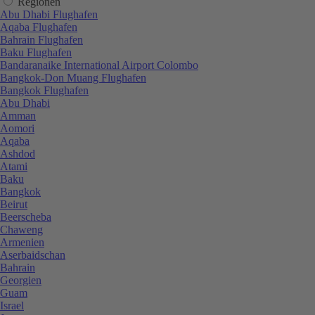
Regionen
Abu Dhabi Flughafen
Aqaba Flughafen
Bahrain Flughafen
Baku Flughafen
Bandaranaike International Airport Colombo
Bangkok-Don Muang Flughafen
Bangkok Flughafen
Abu Dhabi
Amman
Aomori
Aqaba
Ashdod
Atami
Baku
Bangkok
Beirut
Beerscheba
Chaweng
Armenien
Aserbaidschan
Bahrain
Georgien
Guam
Israel