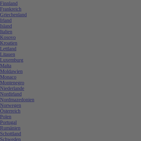
Finnland
Frankreich
Griechenland
Irland
Island
Italien
Kosovo
Kroatien
Lettland
Litauen
Luxemburg
Malta
Moldawien
Monaco
Montenegro
Niederlande
Nordirland
Nordmazedonien
Norwegen
Österreich
Polen
Portugal
Rumänien
Schottland
Schweden