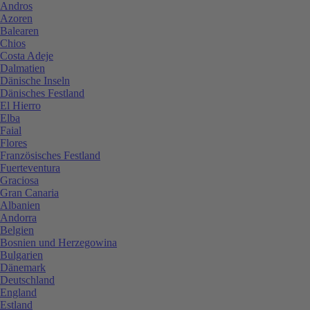
Andros
Azoren
Balearen
Chios
Costa Adeje
Dalmatien
Dänische Inseln
Dänisches Festland
El Hierro
Elba
Faial
Flores
Französisches Festland
Fuerteventura
Graciosa
Gran Canaria
Albanien
Andorra
Belgien
Bosnien und Herzegowina
Bulgarien
Dänemark
Deutschland
England
Estland