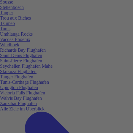
Sousse
Stellenbosch
Tanger
Trou aux Biches
Tsumeb
Tunis
Umhlanga Rocks
Vacoas-Phoenix
Windhoek
Richards Bay Flughafen
Saint-Denis Flughafen
Saint-Pierre Flughafen
Seychellen Flughafen Mahe
Skukuza Flughafen
Tanger Flughafen
Tunis-Carthage Flughafen
Upington Flughafen
Victoria Falls Flughafen
Walvis Bay Flughafen
Zanzibar Flughafen
Alle Ziele im Überblick