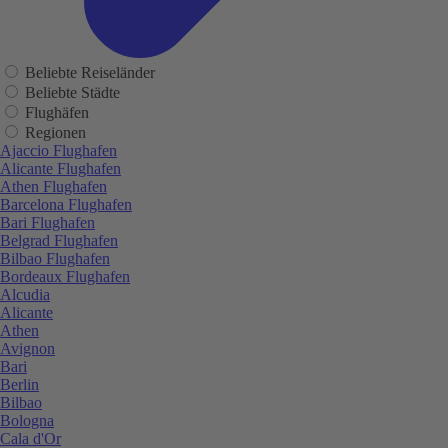
Beliebte Reiseländer
Beliebte Städte
Flughäfen
Regionen
Ajaccio Flughafen
Alicante Flughafen
Athen Flughafen
Barcelona Flughafen
Bari Flughafen
Belgrad Flughafen
Bilbao Flughafen
Bordeaux Flughafen
Alcudia
Alicante
Athen
Avignon
Bari
Berlin
Bilbao
Bologna
Cala d'Or