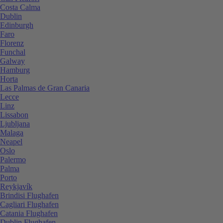
Costa Calma
Dublin
Edinburgh
Faro
Florenz
Funchal
Galway
Hamburg
Horta
Las Palmas de Gran Canaria
Lecce
Linz
Lissabon
Ljubljana
Malaga
Neapel
Oslo
Palermo
Palma
Porto
Reykjavík
Brindisi Flughafen
Cagliari Flughafen
Catania Flughafen
Dublin Flughafen