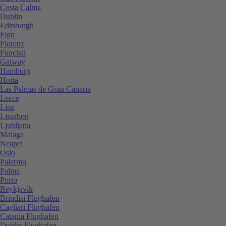
Costa Calma
Dublin
Edinburgh
Faro
Florenz
Funchal
Galway
Hamburg
Horta
Las Palmas de Gran Canaria
Lecce
Linz
Lissabon
Ljubljana
Malaga
Neapel
Oslo
Palermo
Palma
Porto
Reykjavík
Brindisi Flughafen
Cagliari Flughafen
Catania Flughafen
Dublin Flughafen