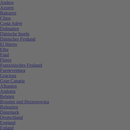
Andros
Azoren
Balearen
Chios
Costa Adeje
Dalmatien
Dänische Inseln
Dänisches Festland
El Hierro
Elba
Faial
Flores
Französisches Festland
Fuerteventura
Graciosa
Gran Canaria
Albanien
Andorra
Belgien
Bosnien und Herzegowina
Bulgarien
Dänemark
Deutschland
England
Estland