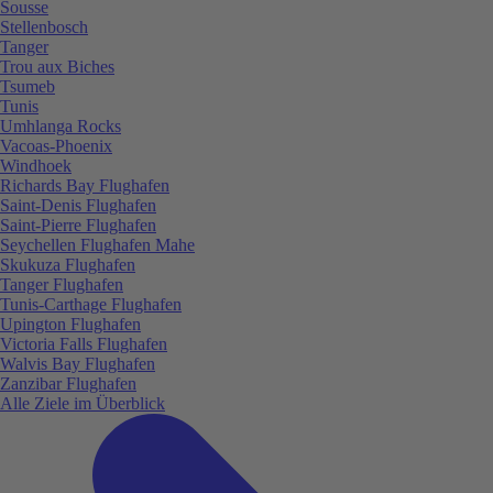
Sousse
Stellenbosch
Tanger
Trou aux Biches
Tsumeb
Tunis
Umhlanga Rocks
Vacoas-Phoenix
Windhoek
Richards Bay Flughafen
Saint-Denis Flughafen
Saint-Pierre Flughafen
Seychellen Flughafen Mahe
Skukuza Flughafen
Tanger Flughafen
Tunis-Carthage Flughafen
Upington Flughafen
Victoria Falls Flughafen
Walvis Bay Flughafen
Zanzibar Flughafen
Alle Ziele im Überblick