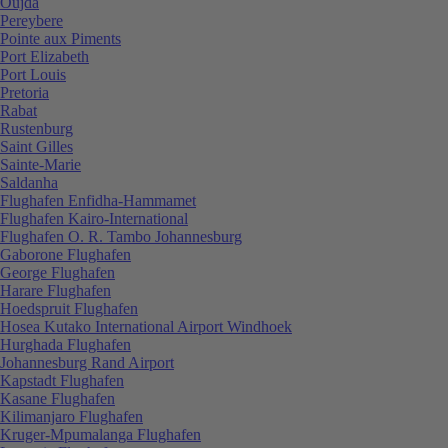
Oujda
Pereybere
Pointe aux Piments
Port Elizabeth
Port Louis
Pretoria
Rabat
Rustenburg
Saint Gilles
Sainte-Marie
Saldanha
Flughafen Enfidha-Hammamet
Flughafen Kairo-International
Flughafen O. R. Tambo Johannesburg
Gaborone Flughafen
George Flughafen
Harare Flughafen
Hoedspruit Flughafen
Hosea Kutako International Airport Windhoek
Hurghada Flughafen
Johannesburg Rand Airport
Kapstadt Flughafen
Kasane Flughafen
Kilimanjaro Flughafen
Kruger-Mpumalanga Flughafen