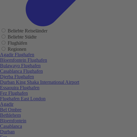
Beliebte Reiseländer
Beliebte Städte
Flughäfen
Regionen
Agadir Flughafen
Bloemfontein Flughafen
Bulawayo Flughafen
Casablanca Flughafen
Djerba Flughafen
Durban King Shaka International Airport
Essaouira Flughafen
Fez Flughafen
Flughafen East London
Agadir
Bel Ombre
Bethlehem
Bloemfontein
Casablanca
Durban