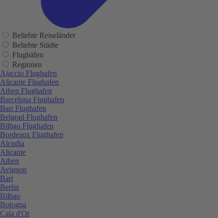
Beliebte Reiseländer
Beliebte Städte
Flughäfen
Regionen
Ajaccio Flughafen
Alicante Flughafen
Athen Flughafen
Barcelona Flughafen
Bari Flughafen
Belgrad Flughafen
Bilbao Flughafen
Bordeaux Flughafen
Alcudia
Alicante
Athen
Avignon
Bari
Berlin
Bilbao
Bologna
Cala d'Or