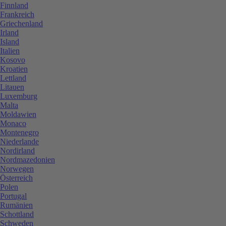
Finnland
Frankreich
Griechenland
Irland
Island
Italien
Kosovo
Kroatien
Lettland
Litauen
Luxemburg
Malta
Moldawien
Monaco
Montenegro
Niederlande
Nordirland
Nordmazedonien
Norwegen
Österreich
Polen
Portugal
Rumänien
Schottland
Schweden