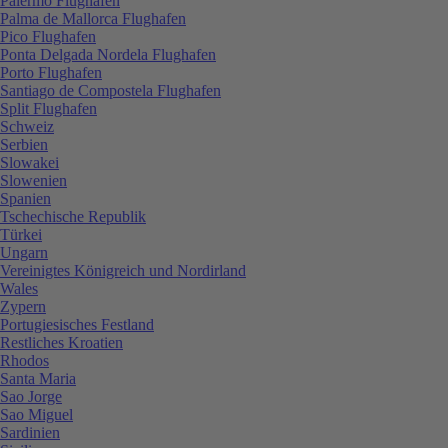
Palermo Flughafen
Palma de Mallorca Flughafen
Pico Flughafen
Ponta Delgada Nordela Flughafen
Porto Flughafen
Santiago de Compostela Flughafen
Split Flughafen
Schweiz
Serbien
Slowakei
Slowenien
Spanien
Tschechische Republik
Türkei
Ungarn
Vereinigtes Königreich und Nordirland
Wales
Zypern
Portugiesisches Festland
Restliches Kroatien
Rhodos
Santa Maria
Sao Jorge
Sao Miguel
Sardinien