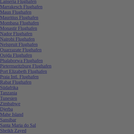
Lanseria Flughafen
Marrakesch Flughafen
Maun Flughafen
Mauritius Flughafen
Mombasa Flughafen
Monastir Flughafen
Nador Flughafen
Nairobi Flughafen
Nelspruit Flughafen
Ouarzazate Flughafen
Oujda Flughafen
Phalaborwa Flughafen
Pietermaritzburg Flughafen
Port Elizabeth Flughafen
Praia Intl. Flughafen
Rabat Flughafen
Südafrika
Tanzania
Tunesien
Zimbabwe
Djerba
Mahe Island
Sansibar
Santa Maria do Sal
Sheikh Zayed