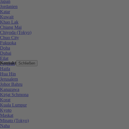
Japan
Jordanien
Katar
Kuwait
Khao Lak
Chiang Mai
Chiyoda (Tokyo)
Chuo City
Fukuoka
Doha
Dubai
Eilat
Kontakt
Fujairah
Schließen
Haifa
Hua Hin
Jerusalem
Johor Bahru
Kanazawa
Kirjat Schmona
Korat
Kuala Lumpur
Kyoto
Maskat
Minato (Tokyo)
Naha