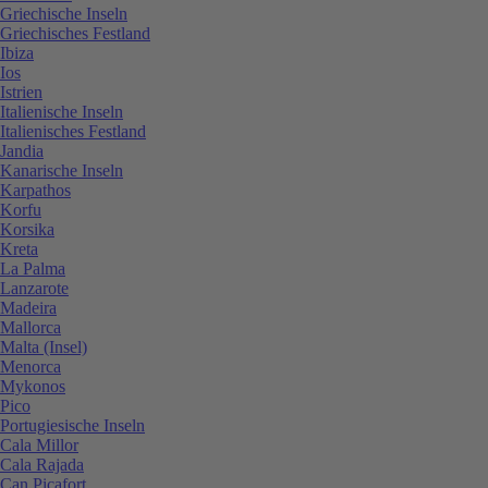
Griechische Inseln
Griechisches Festland
Ibiza
Ios
Istrien
Italienische Inseln
Italienisches Festland
Jandia
Kanarische Inseln
Karpathos
Korfu
Korsika
Kreta
La Palma
Lanzarote
Madeira
Mallorca
Malta (Insel)
Menorca
Mykonos
Pico
Portugiesische Inseln
Cala Millor
Cala Rajada
Can Picafort