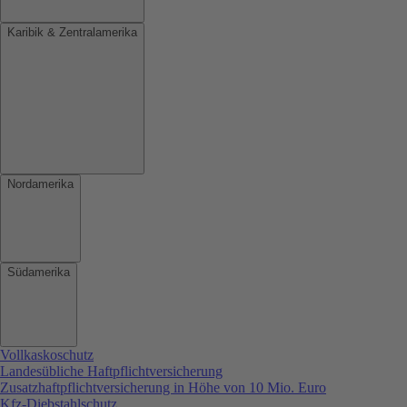
Karibik & Zentralamerika
Nordamerika
Südamerika
Vollkaskoschutz
Landesübliche Haftpflichtversicherung
Zusatzhaftpflichtversicherung in Höhe von 10 Mio. Euro
Kfz-Diebstahlschutz