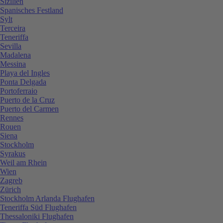
Sizilien
Spanisches Festland
Sylt
Terceira
Teneriffa
Sevilla
Madalena
Messina
Playa del Ingles
Ponta Delgada
Portoferraio
Puerto de la Cruz
Puerto del Carmen
Rennes
Rouen
Siena
Stockholm
Syrakus
Weil am Rhein
Wien
Zagreb
Zürich
Stockholm Arlanda Flughafen
Teneriffa Süd Flughafen
Thessaloniki Flughafen