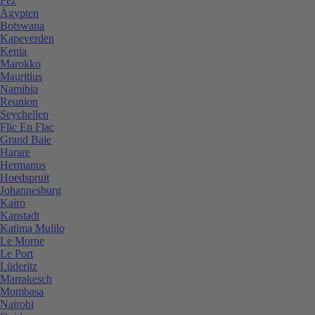
Fez
Ägypten
Botswana
Kapeverden
Kenia
Marokko
Mauritius
Namibia
Reunion
Seychellen
Flic En Flac
Grand Baie
Harare
Hermanus
Hoedspruit
Johannesburg
Kairo
Kapstadt
Katima Mulilo
Le Morne
Le Port
Lüderitz
Marrakesch
Mombasa
Nairobi