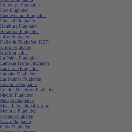
Edinburgh Flughafen
Faro Flughafen
Fuerteventura Flughafen
Funchal Flughafen
Hamburg Flughafen
Heraklion Flughafen
Ibiza Flughafen
Keflavik Flughafen (KEF)
Korfu Flughafen
Kos Flughafen
La Palma Flughafen
Lamezia Terme Flughafen
Lanzarote Flughafen
Larnaka Flughafen
Las Palmas Flughafen
Lissabon Flughafen
London Heathrow Flughafen
Madrid Flughafen
Malaga Flughafen
Malta International Airport
Menorca Flughafen
Neapel Flughafen
Nizza Flughafen
Olbia Flughafen