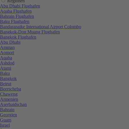
Regionen
Abu Dhabi Flughafen
Aqaba Flughafen
Bahrain Flughafen
Baku Flughafen
Bandaranaike International Airport Colombo
Bangkok-Don Muang Flughafen
Bangkok Flughafen
Abu Dhabi
Amman
Aomori
Aqaba
Ashdod
Atami
Baku
Bangkok
Beirut
Beerscheba
Chaweng
Armenien
Aserbaidschan
Bahrain
Georgien
Guam
Israel