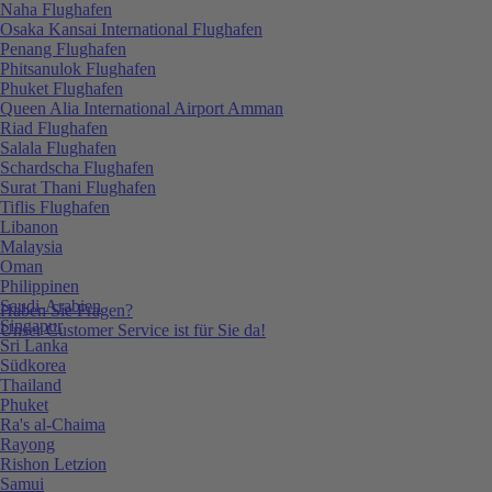
Naha Flughafen
Osaka Kansai International Flughafen
Penang Flughafen
Phitsanulok Flughafen
Phuket Flughafen
Queen Alia International Airport Amman
Riad Flughafen
Salala Flughafen
Schardscha Flughafen
Surat Thani Flughafen
Tiflis Flughafen
Libanon
Malaysia
Oman
Philippinen
Saudi-Arabien
Haben Sie Fragen?
Singapur
Unser Customer Service ist für Sie da!
Sri Lanka
Südkorea
Thailand
Phuket
Ra's al-Chaima
Rayong
Rishon Letzion
Samui