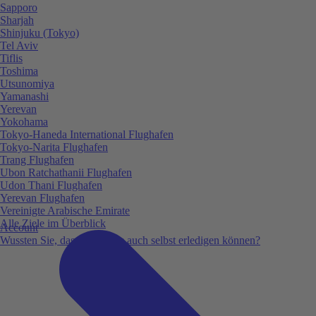
Sapporo
Sharjah
Shinjuku (Tokyo)
Tel Aviv
Tiflis
Toshima
Utsunomiya
Yamanashi
Yerevan
Yokohama
Tokyo-Haneda International Flughafen
Tokyo-Narita Flughafen
Trang Flughafen
Ubon Ratchathanii Flughafen
Udon Thani Flughafen
Yerevan Flughafen
Vereinigte Arabische Emirate
Alle Ziele im Überblick
Account
Wussten Sie, dass Sie vieles auch selbst erledigen können?