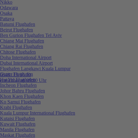
Nikko
Odawara
Osaka
Pattaya
Batumi Flughafen
Beirut Flughafen
Ben Gurion Flughafen Tel Aviv
Chiang Mai Flughafen
Chiang Rai Flughafen
Chitose Flughafen
Doha International Airport
Dubai International Airport
Flughafen Langkawi Kuala Lumpur
Guam Flughafen
0848 / 19 96 00
Hat Yai Flughafen
erreichbar ab 09:00 Uhr
Incheon Flughafen
Johor Bahru Flughafen
Khon Kaen Flughafen
Ko Samui Flughafen
Krabi Flughafen
Kuala Lumpur International Flughafen
Kutaisi Flughafen
Kuwait Flughafen
Manila Flughafen
Maskat Flughafen