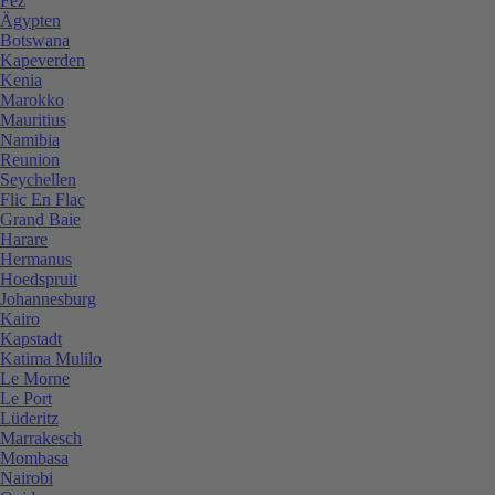
Fez
Ägypten
Botswana
Kapeverden
Kenia
Marokko
Mauritius
Namibia
Reunion
Seychellen
Flic En Flac
Grand Baie
Harare
Hermanus
Hoedspruit
Johannesburg
Kairo
Kapstadt
Katima Mulilo
Le Morne
Le Port
Lüderitz
Marrakesch
Mombasa
Nairobi