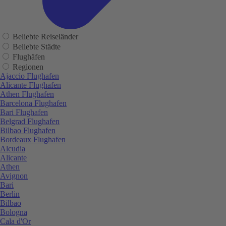
Beliebte Reiseländer
Beliebte Städte
Flughäfen
Regionen
Ajaccio Flughafen
Alicante Flughafen
Athen Flughafen
Barcelona Flughafen
Bari Flughafen
Belgrad Flughafen
Bilbao Flughafen
Bordeaux Flughafen
Alcudia
Alicante
Athen
Avignon
Bari
Berlin
Bilbao
Bologna
Cala d'Or