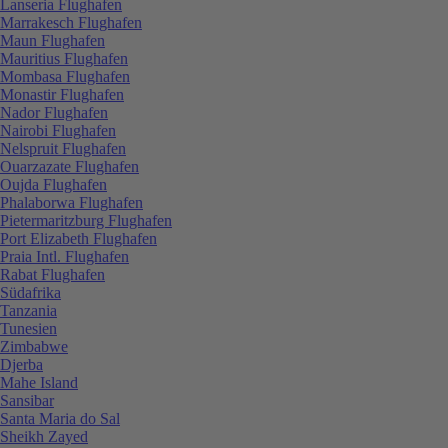
Lanseria Flughafen
Marrakesch Flughafen
Maun Flughafen
Mauritius Flughafen
Mombasa Flughafen
Monastir Flughafen
Nador Flughafen
Nairobi Flughafen
Nelspruit Flughafen
Ouarzazate Flughafen
Oujda Flughafen
Phalaborwa Flughafen
Pietermaritzburg Flughafen
Port Elizabeth Flughafen
Praia Intl. Flughafen
Rabat Flughafen
Südafrika
Tanzania
Tunesien
Zimbabwe
Djerba
Mahe Island
Sansibar
Santa Maria do Sal
Sheikh Zayed