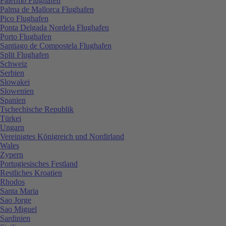
Palermo Flughafen
Palma de Mallorca Flughafen
Pico Flughafen
Ponta Delgada Nordela Flughafen
Porto Flughafen
Santiago de Compostela Flughafen
Split Flughafen
Schweiz
Serbien
Slowakei
Slowenien
Spanien
Tschechische Republik
Türkei
Ungarn
Vereinigtes Königreich und Nordirland
Wales
Zypern
Portugiesisches Festland
Restliches Kroatien
Rhodos
Santa Maria
Sao Jorge
Sao Miguel
Sardinien