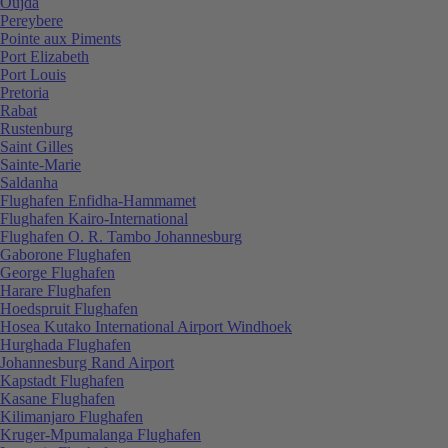
Oujda
Pereybere
Pointe aux Piments
Port Elizabeth
Port Louis
Pretoria
Rabat
Rustenburg
Saint Gilles
Sainte-Marie
Saldanha
Flughafen Enfidha-Hammamet
Flughafen Kairo-International
Flughafen O. R. Tambo Johannesburg
Gaborone Flughafen
George Flughafen
Harare Flughafen
Hoedspruit Flughafen
Hosea Kutako International Airport Windhoek
Hurghada Flughafen
Johannesburg Rand Airport
Kapstadt Flughafen
Kasane Flughafen
Kilimanjaro Flughafen
Kruger-Mpumalanga Flughafen