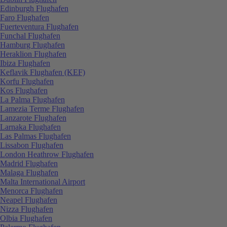
Edinburgh Flughafen
Faro Flughafen
Fuerteventura Flughafen
Funchal Flughafen
Hamburg Flughafen
Heraklion Flughafen
Ibiza Flughafen
Keflavik Flughafen (KEF)
Korfu Flughafen
Kos Flughafen
La Palma Flughafen
Lamezia Terme Flughafen
Lanzarote Flughafen
Larnaka Flughafen
Las Palmas Flughafen
Lissabon Flughafen
London Heathrow Flughafen
Madrid Flughafen
Malaga Flughafen
Malta International Airport
Menorca Flughafen
Neapel Flughafen
Nizza Flughafen
Olbia Flughafen