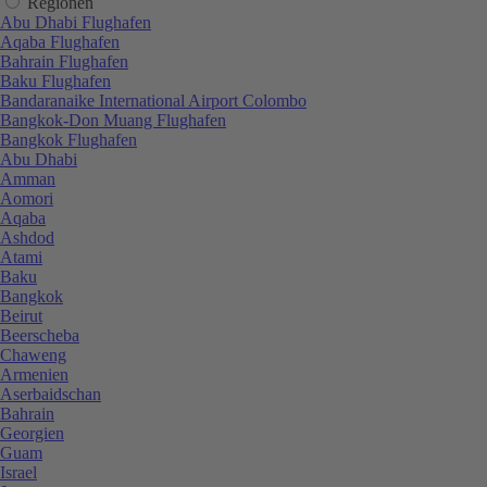
Regionen
Abu Dhabi Flughafen
Aqaba Flughafen
Bahrain Flughafen
Baku Flughafen
Bandaranaike International Airport Colombo
Bangkok-Don Muang Flughafen
Bangkok Flughafen
Abu Dhabi
Amman
Aomori
Aqaba
Ashdod
Atami
Baku
Bangkok
Beirut
Beerscheba
Chaweng
Armenien
Aserbaidschan
Bahrain
Georgien
Guam
Israel