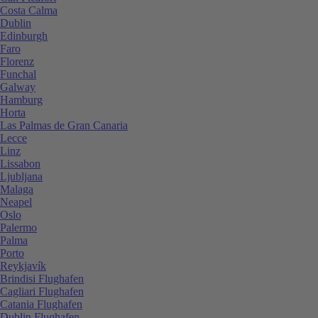
Costa Calma
Dublin
Edinburgh
Faro
Florenz
Funchal
Galway
Hamburg
Horta
Las Palmas de Gran Canaria
Lecce
Linz
Lissabon
Ljubljana
Malaga
Neapel
Oslo
Palermo
Palma
Porto
Reykjavík
Brindisi Flughafen
Cagliari Flughafen
Catania Flughafen
Dublin Flughafen