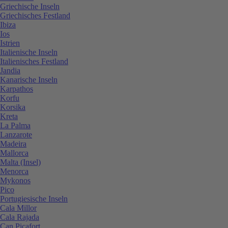
Griechische Inseln
Griechisches Festland
Ibiza
Ios
Istrien
Italienische Inseln
Italienisches Festland
Jandia
Kanarische Inseln
Karpathos
Korfu
Korsika
Kreta
La Palma
Lanzarote
Madeira
Mallorca
Malta (Insel)
Menorca
Mykonos
Pico
Portugiesische Inseln
Cala Millor
Cala Rajada
Can Picafort