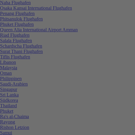
Naha Flughafen
Osaka Kansai International Flughafen
Penang Flughafen
Phitsanulok Flughafen
Phuket Flughafen
Queen Alia International Airport Amman
Riad Flughafen
Salala Flughafen
Schardscha Flughafen
Surat Thani Flughafen
Tiflis Flughafen
Libanon
Malaysia
Oman
Philippinen
Saudi-Arabien
Singapur
Sri Lanka
Südkorea
Thailand
Phuket
Ra's al-Chaima
Rayong
Rishon Letzion
Samui