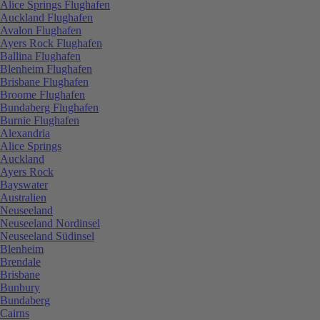
Alice Springs Flughafen
Auckland Flughafen
Avalon Flughafen
Ayers Rock Flughafen
Ballina Flughafen
Blenheim Flughafen
Brisbane Flughafen
Broome Flughafen
Bundaberg Flughafen
Burnie Flughafen
Alexandria
Alice Springs
Auckland
Ayers Rock
Bayswater
Australien
Neuseeland
Neuseeland Nordinsel
Neuseeland Südinsel
Blenheim
Brendale
Brisbane
Bunbury
Bundaberg
Cairns