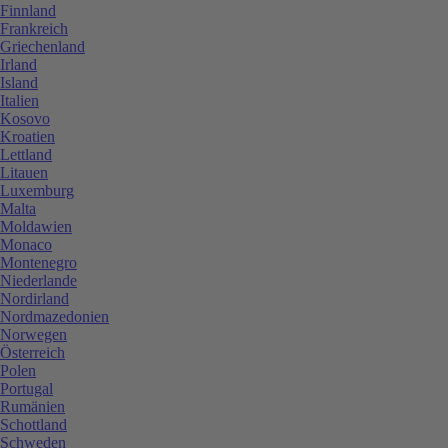
Finnland
Frankreich
Griechenland
Irland
Island
Italien
Kosovo
Kroatien
Lettland
Litauen
Luxemburg
Malta
Moldawien
Monaco
Montenegro
Niederlande
Nordirland
Nordmazedonien
Norwegen
Österreich
Polen
Portugal
Rumänien
Schottland
Schweden