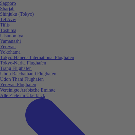
Sapporo
Sharjah
Shinjuku (Tokyo)
Tel Aviv
Tiflis
Toshima
Utsunomiya
Yamanashi
Yerevan
Yokohama
Tokyo-Haneda International Flughafen
Tokyo-Narita Flughafen
Trang Flughafen
Ubon Ratchathanii Flughafen
Udon Thani Flughafen
Yerevan Flughafen
Vereinigte Arabische Emirate
Alle Ziele im Überblick