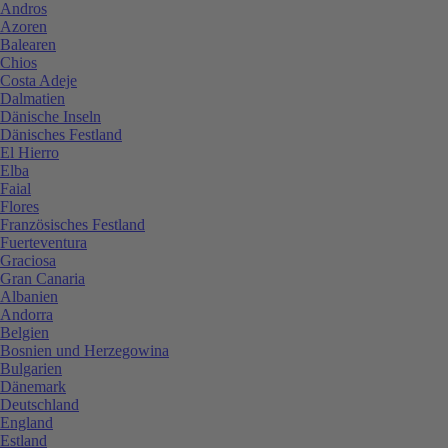
Andros
Azoren
Balearen
Chios
Costa Adeje
Dalmatien
Dänische Inseln
Dänisches Festland
El Hierro
Elba
Faial
Flores
Französisches Festland
Fuerteventura
Graciosa
Gran Canaria
Albanien
Andorra
Belgien
Bosnien und Herzegowina
Bulgarien
Dänemark
Deutschland
England
Estland