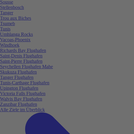
Sousse
Stellenbosch
Tanger
Trou aux Biches
Tsumeb
Tunis
Umhlanga Rocks
Vacoas-Phoenix
Windhoek
Richards Bay Flughafen
Saint-Denis Flughafen
Saint-Pierre Flughafen
Seychellen Flughafen Mahe
Skukuza Flughafen
Tanger Flughafen
Tunis-Carthage Flughafen
Upington Flughafen
Victoria Falls Flughafen
Walvis Bay Flughafen
Zanzibar Flughafen
Alle Ziele im Überblick