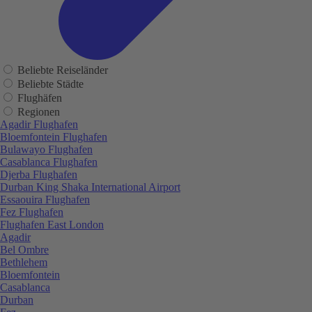
Beliebte Reiseländer
Beliebte Städte
Flughäfen
Regionen
Agadir Flughafen
Bloemfontein Flughafen
Bulawayo Flughafen
Casablanca Flughafen
Djerba Flughafen
Durban King Shaka International Airport
Essaouira Flughafen
Fez Flughafen
Flughafen East London
Agadir
Bel Ombre
Bethlehem
Bloemfontein
Casablanca
Durban