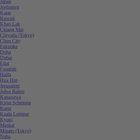
Japan
Jordanien
Katar
Kuwait
Khao Lak
Chiang Mai
Chiyoda (Tokyo)
Chuo City
Fukuoka
Doha
Dubai
Eilat
Fujairah
Haifa
Hua Hin
Jerusalem
Johor Bahru
Kanazawa
Kirjat Schmona
Korat
Kuala Lumpur
Kyoto
Maskat
Minato (Tokyo)
Naha