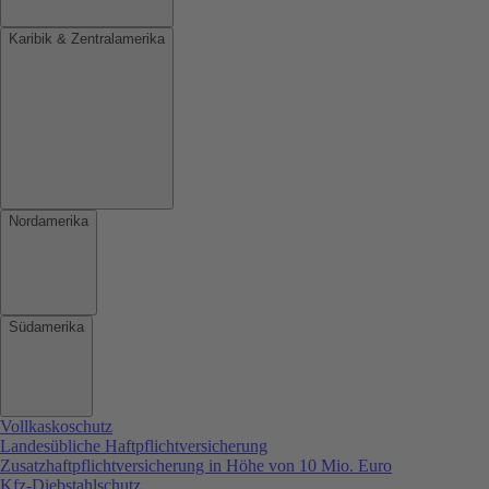
Karibik & Zentralamerika
Nordamerika
Südamerika
Vollkaskoschutz
Landesübliche Haftpflichtversicherung
Zusatzhaftpflichtversicherung in Höhe von 10 Mio. Euro
Kfz-Diebstahlschutz