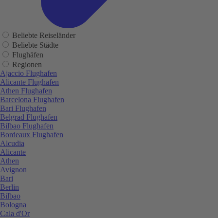
Beliebte Reiseländer
Beliebte Städte
Flughäfen
Regionen
Ajaccio Flughafen
Alicante Flughafen
Athen Flughafen
Barcelona Flughafen
Bari Flughafen
Belgrad Flughafen
Bilbao Flughafen
Bordeaux Flughafen
Alcudia
Alicante
Athen
Avignon
Bari
Berlin
Bilbao
Bologna
Cala d'Or