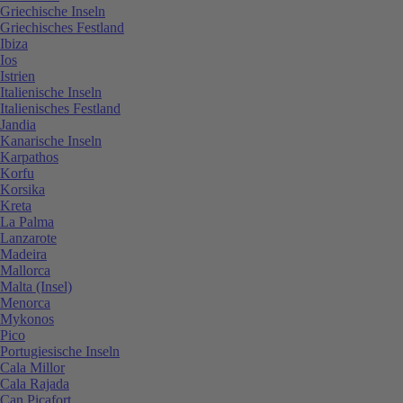
Griechische Inseln
Griechisches Festland
Ibiza
Ios
Istrien
Italienische Inseln
Italienisches Festland
Jandia
Kanarische Inseln
Karpathos
Korfu
Korsika
Kreta
La Palma
Lanzarote
Madeira
Mallorca
Malta (Insel)
Menorca
Mykonos
Pico
Portugiesische Inseln
Cala Millor
Cala Rajada
Can Picafort