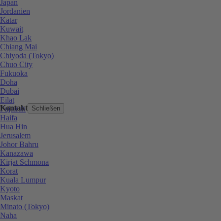
Japan
Jordanien
Katar
Kuwait
Khao Lak
Chiang Mai
Chiyoda (Tokyo)
Chuo City
Fukuoka
Doha
Dubai
Eilat
Kontakt
Fujairah
Schließen
Haifa
Hua Hin
Jerusalem
Johor Bahru
Kanazawa
Kirjat Schmona
Korat
Kuala Lumpur
Kyoto
Maskat
Minato (Tokyo)
Naha