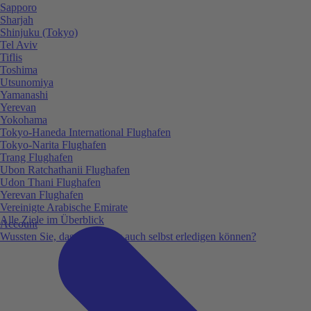
Sapporo
Sharjah
Shinjuku (Tokyo)
Tel Aviv
Tiflis
Toshima
Utsunomiya
Yamanashi
Yerevan
Yokohama
Tokyo-Haneda International Flughafen
Tokyo-Narita Flughafen
Trang Flughafen
Ubon Ratchathanii Flughafen
Udon Thani Flughafen
Yerevan Flughafen
Vereinigte Arabische Emirate
Alle Ziele im Überblick
Account
Wussten Sie, dass Sie vieles auch selbst erledigen können?