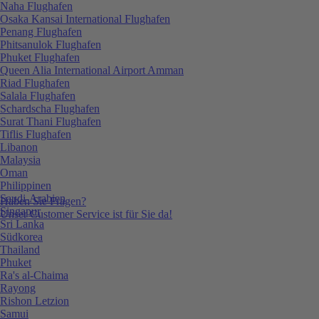
Naha Flughafen
Osaka Kansai International Flughafen
Penang Flughafen
Phitsanulok Flughafen
Phuket Flughafen
Queen Alia International Airport Amman
Riad Flughafen
Salala Flughafen
Schardscha Flughafen
Surat Thani Flughafen
Tiflis Flughafen
Libanon
Malaysia
Oman
Philippinen
Saudi-Arabien
Haben Sie Fragen?
Singapur
Unser Customer Service ist für Sie da!
Sri Lanka
Südkorea
Thailand
Phuket
Ra's al-Chaima
Rayong
Rishon Letzion
Samui