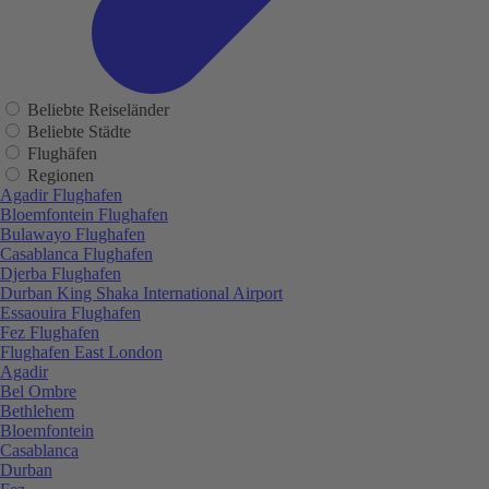
Beliebte Reiseländer
Beliebte Städte
Flughäfen
Regionen
Agadir Flughafen
Bloemfontein Flughafen
Bulawayo Flughafen
Casablanca Flughafen
Djerba Flughafen
Durban King Shaka International Airport
Essaouira Flughafen
Fez Flughafen
Flughafen East London
Agadir
Bel Ombre
Bethlehem
Bloemfontein
Casablanca
Durban