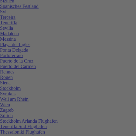
Sizilien
Spanisches Festland
Sylt
Terceira
Teneriffa
Sevilla
Madalena
Messina
Playa del Ingles
Ponta Delgada
Portoferraio
Puerto de la Cruz
Puerto del Carmen
Rennes
Rouen
Siena
Stockholm
Syrakus
Weil am Rhein
Wien
Zagreb
Zürich
Stockholm Arlanda Flughafen
Teneriffa Süd Flughafen
Thessaloniki Flughafen