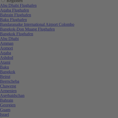
Regionen
Abu Dhabi Flughafen
Aqaba Flughafen
Bahrain Flughafen
Baku Flughafen
Bandaranaike International Airport Colombo
Bangkok-Don Muang Flughafen
Bangkok Flughafen
Abu Dhabi
Amman
Aomori
Aqaba
Ashdod
Atami
Baku
Bangkok
Beirut
Beerscheba
Chaweng
Armenien
Aserbaidschan
Bahrain
Georgien
Guam
Israel