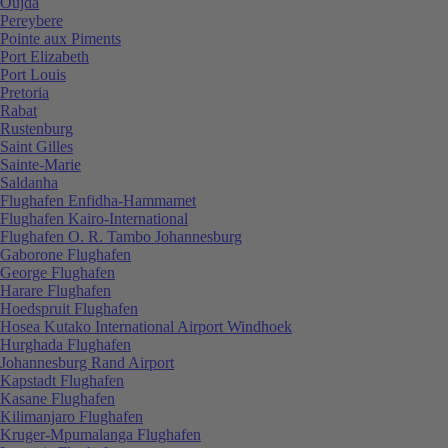
Oujda
Pereybere
Pointe aux Piments
Port Elizabeth
Port Louis
Pretoria
Rabat
Rustenburg
Saint Gilles
Sainte-Marie
Saldanha
Flughafen Enfidha-Hammamet
Flughafen Kairo-International
Flughafen O. R. Tambo Johannesburg
Gaborone Flughafen
George Flughafen
Harare Flughafen
Hoedspruit Flughafen
Hosea Kutako International Airport Windhoek
Hurghada Flughafen
Johannesburg Rand Airport
Kapstadt Flughafen
Kasane Flughafen
Kilimanjaro Flughafen
Kruger-Mpumalanga Flughafen