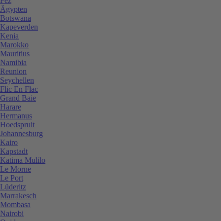
Fez
Ägypten
Botswana
Kapeverden
Kenia
Marokko
Mauritius
Namibia
Reunion
Seychellen
Flic En Flac
Grand Baie
Harare
Hermanus
Hoedspruit
Johannesburg
Kairo
Kapstadt
Katima Mulilo
Le Morne
Le Port
Lüderitz
Marrakesch
Mombasa
Nairobi