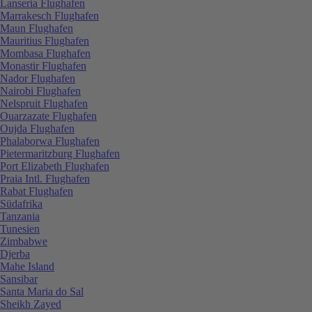
Lanseria Flughafen
Marrakesch Flughafen
Maun Flughafen
Mauritius Flughafen
Mombasa Flughafen
Monastir Flughafen
Nador Flughafen
Nairobi Flughafen
Nelspruit Flughafen
Ouarzazate Flughafen
Oujda Flughafen
Phalaborwa Flughafen
Pietermaritzburg Flughafen
Port Elizabeth Flughafen
Praia Intl. Flughafen
Rabat Flughafen
Südafrika
Tanzania
Tunesien
Zimbabwe
Djerba
Mahe Island
Sansibar
Santa Maria do Sal
Sheikh Zayed