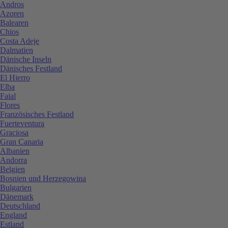
Andros
Azoren
Balearen
Chios
Costa Adeje
Dalmatien
Dänische Inseln
Dänisches Festland
El Hierro
Elba
Faial
Flores
Französisches Festland
Fuerteventura
Graciosa
Gran Canaria
Albanien
Andorra
Belgien
Bosnien und Herzegowina
Bulgarien
Dänemark
Deutschland
England
Estland