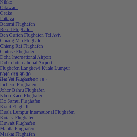
Nikko
Odawara
Osaka
Pattaya
Batumi Flughafen
Beirut Flughafen
Ben Gurion Flughafen Tel Aviv
Chiang Mai Flughafen
Chiang Rai Flughafen
Chitose Flughafen
Doha International Airport
Dubai International Airport
Flughafen Langkawi Kuala Lumpur
Guam Flughafen
0848 / 19 96 00
Hat Yai Flughafen
erreichbar bis 18:00 Uhr
Incheon Flughafen
Johor Bahru Flughafen
Khon Kaen Flughafen
Ko Samui Flughafen
Krabi Flughafen
Kuala Lumpur International Flughafen
Kutaisi Flughafen
Kuwait Flughafen
Manila Flughafen
Maskat Flughafen