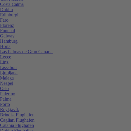
Costa Calma
Dublin
Edinburgh
Faro
Florenz
Funchal
Galway
Hamburg
Horta
Las Palmas de Gran Canaria
Lecce
Linz
Lissabon
Ljubljana
Malaga
Neapel
Oslo
Palermo
Palma
Porto
Reykjavík
Brindisi Flughafen
Cagliari Flughafen
Catania Flughafen
Dublin Flughafen