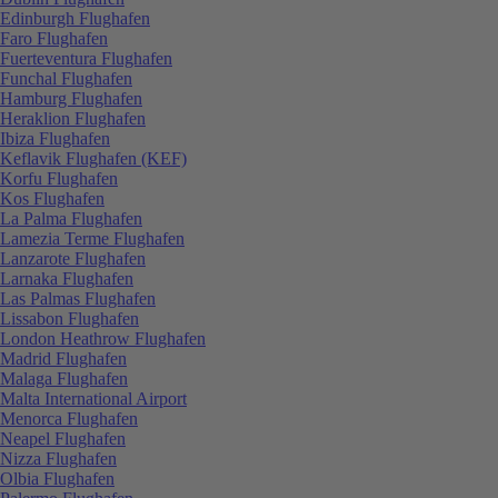
Edinburgh Flughafen
Faro Flughafen
Fuerteventura Flughafen
Funchal Flughafen
Hamburg Flughafen
Heraklion Flughafen
Ibiza Flughafen
Keflavik Flughafen (KEF)
Korfu Flughafen
Kos Flughafen
La Palma Flughafen
Lamezia Terme Flughafen
Lanzarote Flughafen
Larnaka Flughafen
Las Palmas Flughafen
Lissabon Flughafen
London Heathrow Flughafen
Madrid Flughafen
Malaga Flughafen
Malta International Airport
Menorca Flughafen
Neapel Flughafen
Nizza Flughafen
Olbia Flughafen