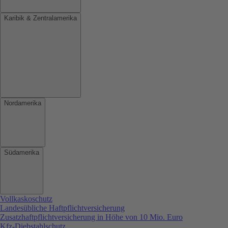
Karibik & Zentralamerika
Nordamerika
Südamerika
Vollkaskoschutz
Landesübliche Haftpflichtversicherung
Zusatzhaftpflichtversicherung in Höhe von 10 Mio. Euro
Kfz-Diebstahlschutz