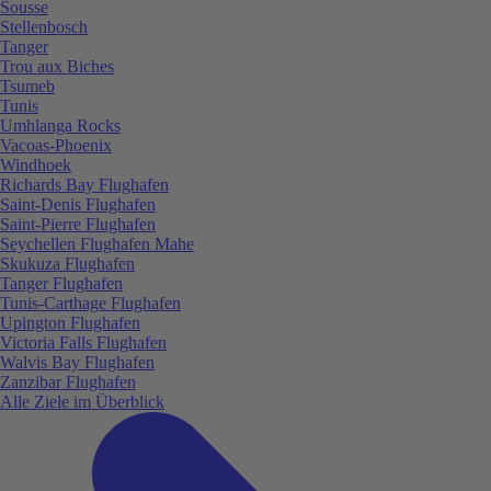
Sousse
Stellenbosch
Tanger
Trou aux Biches
Tsumeb
Tunis
Umhlanga Rocks
Vacoas-Phoenix
Windhoek
Richards Bay Flughafen
Saint-Denis Flughafen
Saint-Pierre Flughafen
Seychellen Flughafen Mahe
Skukuza Flughafen
Tanger Flughafen
Tunis-Carthage Flughafen
Upington Flughafen
Victoria Falls Flughafen
Walvis Bay Flughafen
Zanzibar Flughafen
Alle Ziele im Überblick