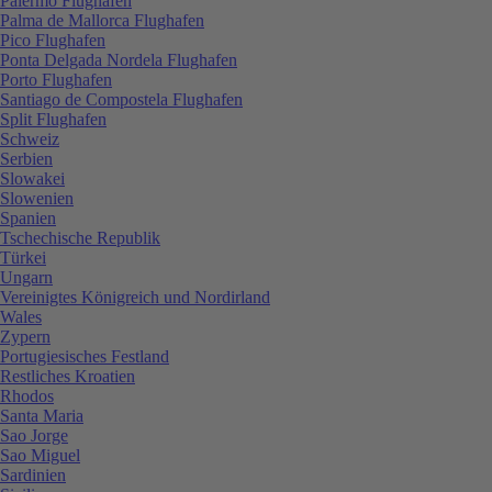
Palermo Flughafen
Palma de Mallorca Flughafen
Pico Flughafen
Ponta Delgada Nordela Flughafen
Porto Flughafen
Santiago de Compostela Flughafen
Split Flughafen
Schweiz
Serbien
Slowakei
Slowenien
Spanien
Tschechische Republik
Türkei
Ungarn
Vereinigtes Königreich und Nordirland
Wales
Zypern
Portugiesisches Festland
Restliches Kroatien
Rhodos
Santa Maria
Sao Jorge
Sao Miguel
Sardinien