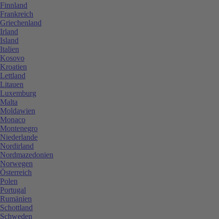
Finnland
Frankreich
Griechenland
Irland
Island
Italien
Kosovo
Kroatien
Lettland
Litauen
Luxemburg
Malta
Moldawien
Monaco
Montenegro
Niederlande
Nordirland
Nordmazedonien
Norwegen
Österreich
Polen
Portugal
Rumänien
Schottland
Schweden