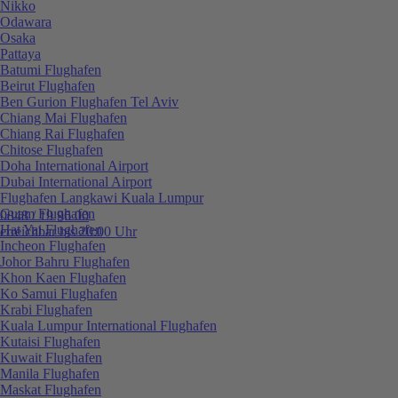
Nikko
Odawara
Osaka
Pattaya
Batumi Flughafen
Beirut Flughafen
Ben Gurion Flughafen Tel Aviv
Chiang Mai Flughafen
Chiang Rai Flughafen
Chitose Flughafen
Doha International Airport
Dubai International Airport
Flughafen Langkawi Kuala Lumpur
Guam Flughafen
0848 / 19 96 00
Hat Yai Flughafen
erreichbar bis 20:00 Uhr
Incheon Flughafen
Johor Bahru Flughafen
Khon Kaen Flughafen
Ko Samui Flughafen
Krabi Flughafen
Kuala Lumpur International Flughafen
Kutaisi Flughafen
Kuwait Flughafen
Manila Flughafen
Maskat Flughafen