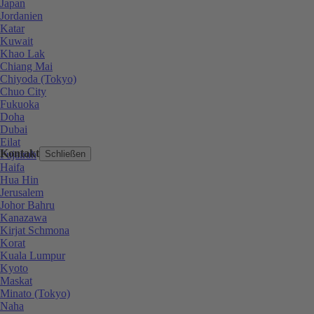
Japan
Jordanien
Katar
Kuwait
Khao Lak
Chiang Mai
Chiyoda (Tokyo)
Chuo City
Fukuoka
Doha
Dubai
Eilat
Kontakt
Fujairah
Schließen
Haifa
Hua Hin
Jerusalem
Johor Bahru
Kanazawa
Kirjat Schmona
Korat
Kuala Lumpur
Kyoto
Maskat
Minato (Tokyo)
Naha