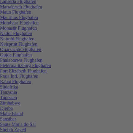
Lanseria Flughafen
Marrakesch Flughafen
Maun Flughafen
Mauritius Flughafen
Mombasa Flughafen
Monastir Flughafen
Nador Flughafen
Nairobi Flughafen
Nelspruit Flughafen
Ouarzazate Flughafen
Oujda Flughafen
Phalaborwa Flughafen
Pietermaritzburg Flughafen
Port Elizabeth Flughafen
Praia Intl. Flughafen
Rabat Flughafen
Südafrika
Tanzania
Tunesien
Zimbabwe
Djerba
Mahe Island
Sansibar
Santa Maria do Sal
Sheikh Zayed