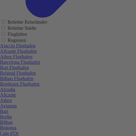
Beliebte Reiseländer
Beliebte Städte
Flughäfen
Regionen
Ajaccio Flughafen
Alicante Flughafen
Athen Flughafen
Barcelona Flughafen
Bari Flughafen
Belgrad Flughafen
Bilbao Flughafen
Bordeaux Flughafen
Alcudia
Alicante
Athen
Avignon
Bari
Berlin
Bilbao
Bologna
Cala d'Or