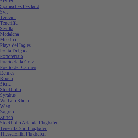
Sizilien
Spanisches Festland
Sylt
Terceira
Teneriffa
Sevilla
Madalena
Messina
Playa del Ingles
Ponta Delgada
Portoferraio
Puerto de la Cruz
Puerto del Carmen
Rennes
Rouen
Siena
Stockholm
Syrakus
Weil am Rhein
Wien
Zagreb
Zürich
Stockholm Arlanda Flughafen
Teneriffa Süd Flughafen
Thessaloniki Flughafen