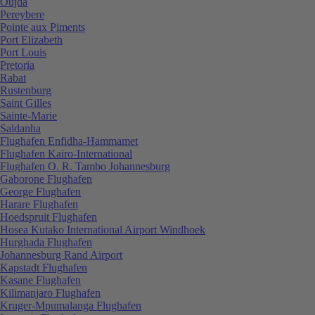
Oujda
Pereybere
Pointe aux Piments
Port Elizabeth
Port Louis
Pretoria
Rabat
Rustenburg
Saint Gilles
Sainte-Marie
Saldanha
Flughafen Enfidha-Hammamet
Flughafen Kairo-International
Flughafen O. R. Tambo Johannesburg
Gaborone Flughafen
George Flughafen
Harare Flughafen
Hoedspruit Flughafen
Hosea Kutako International Airport Windhoek
Hurghada Flughafen
Johannesburg Rand Airport
Kapstadt Flughafen
Kasane Flughafen
Kilimanjaro Flughafen
Kruger-Mpumalanga Flughafen