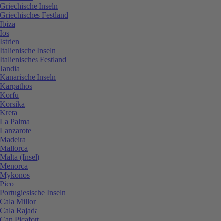
Griechische Inseln
Griechisches Festland
Ibiza
Ios
Istrien
Italienische Inseln
Italienisches Festland
Jandia
Kanarische Inseln
Karpathos
Korfu
Korsika
Kreta
La Palma
Lanzarote
Madeira
Mallorca
Malta (Insel)
Menorca
Mykonos
Pico
Portugiesische Inseln
Cala Millor
Cala Rajada
Can Picafort