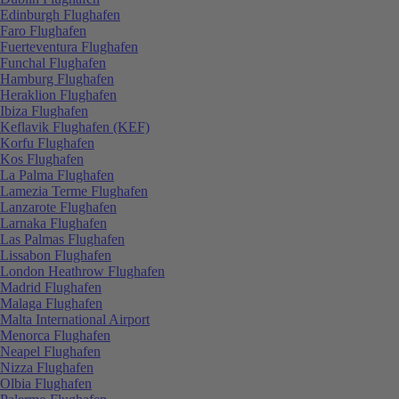
Edinburgh Flughafen
Faro Flughafen
Fuerteventura Flughafen
Funchal Flughafen
Hamburg Flughafen
Heraklion Flughafen
Ibiza Flughafen
Keflavik Flughafen (KEF)
Korfu Flughafen
Kos Flughafen
La Palma Flughafen
Lamezia Terme Flughafen
Lanzarote Flughafen
Larnaka Flughafen
Las Palmas Flughafen
Lissabon Flughafen
London Heathrow Flughafen
Madrid Flughafen
Malaga Flughafen
Malta International Airport
Menorca Flughafen
Neapel Flughafen
Nizza Flughafen
Olbia Flughafen