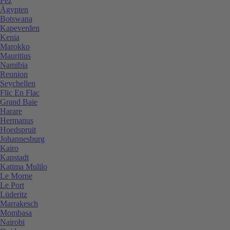
Fez
Ägypten
Botswana
Kapeverden
Kenia
Marokko
Mauritius
Namibia
Reunion
Seychellen
Flic En Flac
Grand Baie
Harare
Hermanus
Hoedspruit
Johannesburg
Kairo
Kapstadt
Katima Mulilo
Le Morne
Le Port
Lüderitz
Marrakesch
Mombasa
Nairobi