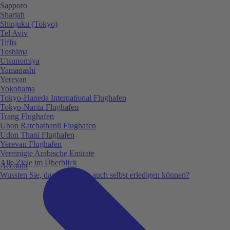
Sapporo
Sharjah
Shinjuku (Tokyo)
Tel Aviv
Tiflis
Toshima
Utsunomiya
Yamanashi
Yerevan
Yokohama
Tokyo-Haneda International Flughafen
Tokyo-Narita Flughafen
Trang Flughafen
Ubon Ratchathanii Flughafen
Udon Thani Flughafen
Yerevan Flughafen
Vereinigte Arabische Emirate
Alle Ziele im Überblick
Account
Wussten Sie, dass Sie vieles auch selbst erledigen können?