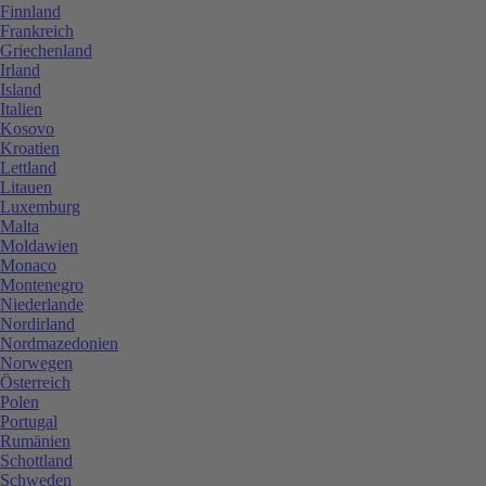
Finnland
Frankreich
Griechenland
Irland
Island
Italien
Kosovo
Kroatien
Lettland
Litauen
Luxemburg
Malta
Moldawien
Monaco
Montenegro
Niederlande
Nordirland
Nordmazedonien
Norwegen
Österreich
Polen
Portugal
Rumänien
Schottland
Schweden