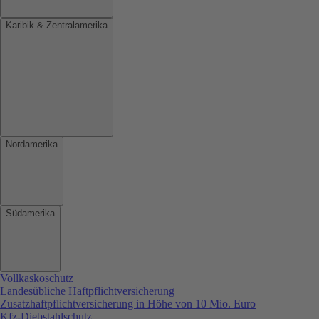
Karibik & Zentralamerika
Nordamerika
Südamerika
Vollkaskoschutz
Landesübliche Haftpflichtversicherung
Zusatzhaftpflichtversicherung in Höhe von 10 Mio. Euro
Kfz-Diebstahlschutz