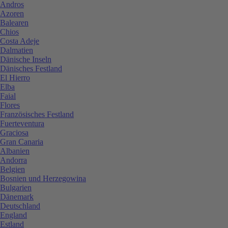
Andros
Azoren
Balearen
Chios
Costa Adeje
Dalmatien
Dänische Inseln
Dänisches Festland
El Hierro
Elba
Faial
Flores
Französisches Festland
Fuerteventura
Graciosa
Gran Canaria
Albanien
Andorra
Belgien
Bosnien und Herzegowina
Bulgarien
Dänemark
Deutschland
England
Estland