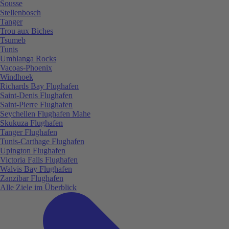
Sousse
Stellenbosch
Tanger
Trou aux Biches
Tsumeb
Tunis
Umhlanga Rocks
Vacoas-Phoenix
Windhoek
Richards Bay Flughafen
Saint-Denis Flughafen
Saint-Pierre Flughafen
Seychellen Flughafen Mahe
Skukuza Flughafen
Tanger Flughafen
Tunis-Carthage Flughafen
Upington Flughafen
Victoria Falls Flughafen
Walvis Bay Flughafen
Zanzibar Flughafen
Alle Ziele im Überblick