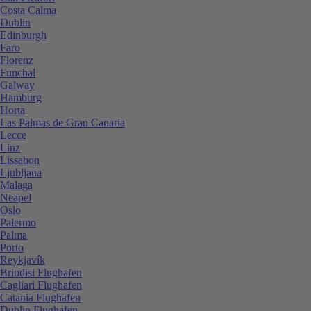
Costa Calma
Dublin
Edinburgh
Faro
Florenz
Funchal
Galway
Hamburg
Horta
Las Palmas de Gran Canaria
Lecce
Linz
Lissabon
Ljubljana
Malaga
Neapel
Oslo
Palermo
Palma
Porto
Reykjavík
Brindisi Flughafen
Cagliari Flughafen
Catania Flughafen
Dublin Flughafen