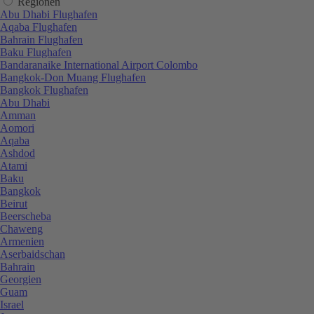
Regionen
Abu Dhabi Flughafen
Aqaba Flughafen
Bahrain Flughafen
Baku Flughafen
Bandaranaike International Airport Colombo
Bangkok-Don Muang Flughafen
Bangkok Flughafen
Abu Dhabi
Amman
Aomori
Aqaba
Ashdod
Atami
Baku
Bangkok
Beirut
Beerscheba
Chaweng
Armenien
Aserbaidschan
Bahrain
Georgien
Guam
Israel