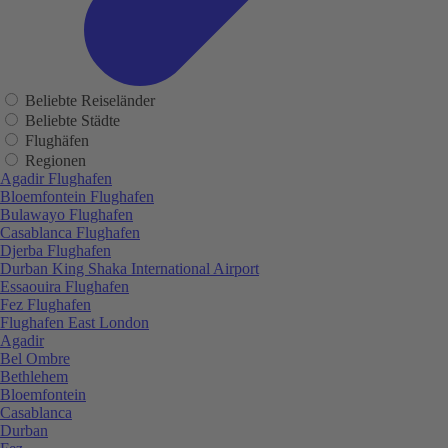
Beliebte Reiseländer
Beliebte Städte
Flughäfen
Regionen
Agadir Flughafen
Bloemfontein Flughafen
Bulawayo Flughafen
Casablanca Flughafen
Djerba Flughafen
Durban King Shaka International Airport
Essaouira Flughafen
Fez Flughafen
Flughafen East London
Agadir
Bel Ombre
Bethlehem
Bloemfontein
Casablanca
Durban