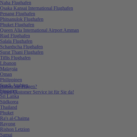
Naha Flughafen
Osaka Kansai International Flughafen
Penang Flughafen
Phitsanulok Flughafen
Phuket Flughafen
Queen Alia International Airport Amman
Riad Flughafen
Salala Flughafen
Schardscha Flughafen
Surat Thani Flughafen
Tiflis Flughafen
Libanon
Malaysia
Oman
Philippinen
Saudi-Arabien
Haben Sie Fragen?
Singapur
Unser Customer Service ist für Sie da!
Sri Lanka
Südkorea
Thailand
Phuket
Ra's al-Chaima
Rayong
Rishon Letzion
Samui