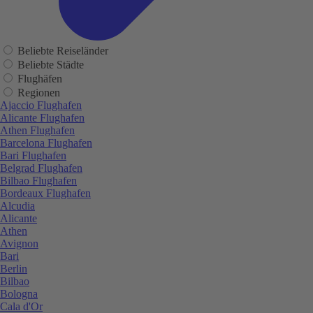
Beliebte Reiseländer
Beliebte Städte
Flughäfen
Regionen
Ajaccio Flughafen
Alicante Flughafen
Athen Flughafen
Barcelona Flughafen
Bari Flughafen
Belgrad Flughafen
Bilbao Flughafen
Bordeaux Flughafen
Alcudia
Alicante
Athen
Avignon
Bari
Berlin
Bilbao
Bologna
Cala d'Or