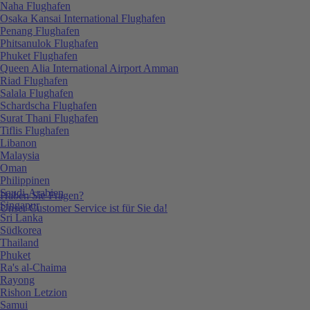
Naha Flughafen
Osaka Kansai International Flughafen
Penang Flughafen
Phitsanulok Flughafen
Phuket Flughafen
Queen Alia International Airport Amman
Riad Flughafen
Salala Flughafen
Schardscha Flughafen
Surat Thani Flughafen
Tiflis Flughafen
Libanon
Malaysia
Oman
Philippinen
Saudi-Arabien
Haben Sie Fragen?
Singapur
Unser Customer Service ist für Sie da!
Sri Lanka
Südkorea
Thailand
Phuket
Ra's al-Chaima
Rayong
Rishon Letzion
Samui