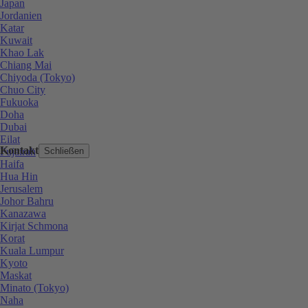
Japan
Jordanien
Katar
Kuwait
Khao Lak
Chiang Mai
Chiyoda (Tokyo)
Chuo City
Fukuoka
Doha
Dubai
Eilat
Kontakt
Fujairah
Schließen
Haifa
Hua Hin
Jerusalem
Johor Bahru
Kanazawa
Kirjat Schmona
Korat
Kuala Lumpur
Kyoto
Maskat
Minato (Tokyo)
Naha