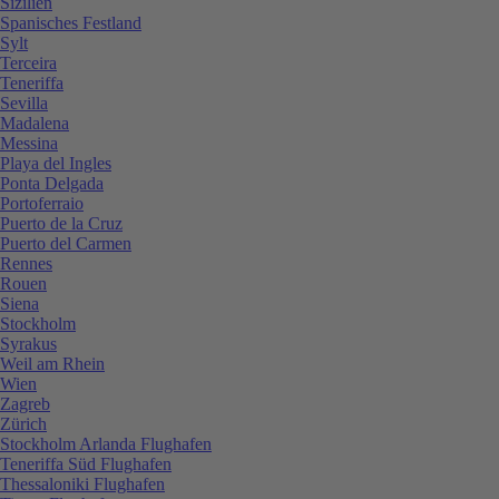
Sizilien
Spanisches Festland
Sylt
Terceira
Teneriffa
Sevilla
Madalena
Messina
Playa del Ingles
Ponta Delgada
Portoferraio
Puerto de la Cruz
Puerto del Carmen
Rennes
Rouen
Siena
Stockholm
Syrakus
Weil am Rhein
Wien
Zagreb
Zürich
Stockholm Arlanda Flughafen
Teneriffa Süd Flughafen
Thessaloniki Flughafen