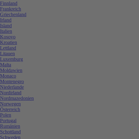
Finnland
Frankreich
Griechenland
Irland
Island
Italien
Kosovo
Kroatien
Lettland
Litauen
Luxemburg
Malta
Moldawien
Monaco
Montenegro
Niederlande
Nordirland
Nordmazedonien
Norwegen
Österreich
Polen
Portugal
Rumänien
Schottland
Schweden