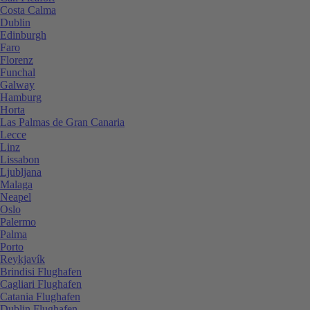
Costa Calma
Dublin
Edinburgh
Faro
Florenz
Funchal
Galway
Hamburg
Horta
Las Palmas de Gran Canaria
Lecce
Linz
Lissabon
Ljubljana
Malaga
Neapel
Oslo
Palermo
Palma
Porto
Reykjavík
Brindisi Flughafen
Cagliari Flughafen
Catania Flughafen
Dublin Flughafen