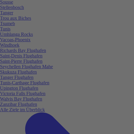
Sousse
Stellenbosch
Tanger
Trou aux Biches
Tsumeb
Tunis
Umhlanga Rocks
Vacoas-Phoenix
Windhoek
Richards Bay Flughafen
Saint-Denis Flughafen
Saint-Pierre Flughafen
Seychellen Flughafen Mahe
Skukuza Flughafen
Tanger Flughafen
Tunis-Carthage Flughafen
Upington Flughafen
Victoria Falls Flughafen
Walvis Bay Flughafen
Zanzibar Flughafen
Alle Ziele im Überblick