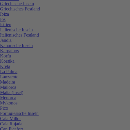
Griechische Inseln
Griechisches Festland
Ibiza
Ios
Istrien
Italienische Inseln
Italienisches Festland
Jandia
Kanarische Inseln
Karpathos
Korfu
Korsika
Kreta
La Palma
Lanzarote
Madeira
Mallorca
Malta (Insel)
Menorca
Mykonos
Pico
Portugiesische Inseln
Cala Millor
Cala Rajada
Can Picafort