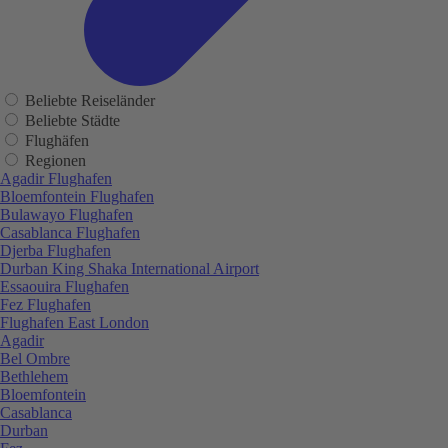
Beliebte Reiseländer
Beliebte Städte
Flughäfen
Regionen
Agadir Flughafen
Bloemfontein Flughafen
Bulawayo Flughafen
Casablanca Flughafen
Djerba Flughafen
Durban King Shaka International Airport
Essaouira Flughafen
Fez Flughafen
Flughafen East London
Agadir
Bel Ombre
Bethlehem
Bloemfontein
Casablanca
Durban