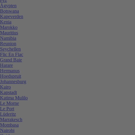
Fez
Ägypten
Botswana
Kapeverden
Kenia
Marokko
Mauritius
Namibia
Reunion
Seychellen
Flic En Flac
Grand Baie
Harare
Hermanus
Hoedspruit
Johannesburg
Kairo
Kapstadt
Katima Mulilo
Le Morne
Le Port
Lüderitz
Marrakesch
Mombasa
Nairobi