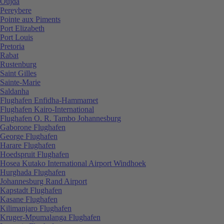
Oujda
Pereybere
Pointe aux Piments
Port Elizabeth
Port Louis
Pretoria
Rabat
Rustenburg
Saint Gilles
Sainte-Marie
Saldanha
Flughafen Enfidha-Hammamet
Flughafen Kairo-International
Flughafen O. R. Tambo Johannesburg
Gaborone Flughafen
George Flughafen
Harare Flughafen
Hoedspruit Flughafen
Hosea Kutako International Airport Windhoek
Hurghada Flughafen
Johannesburg Rand Airport
Kapstadt Flughafen
Kasane Flughafen
Kilimanjaro Flughafen
Kruger-Mpumalanga Flughafen