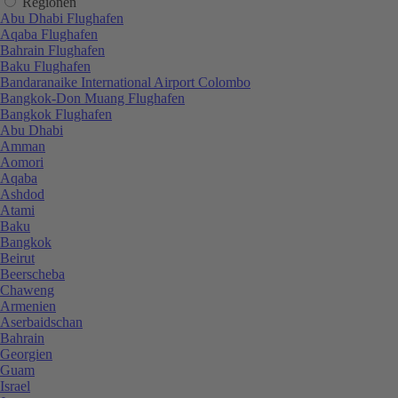
Regionen
Abu Dhabi Flughafen
Aqaba Flughafen
Bahrain Flughafen
Baku Flughafen
Bandaranaike International Airport Colombo
Bangkok-Don Muang Flughafen
Bangkok Flughafen
Abu Dhabi
Amman
Aomori
Aqaba
Ashdod
Atami
Baku
Bangkok
Beirut
Beerscheba
Chaweng
Armenien
Aserbaidschan
Bahrain
Georgien
Guam
Israel