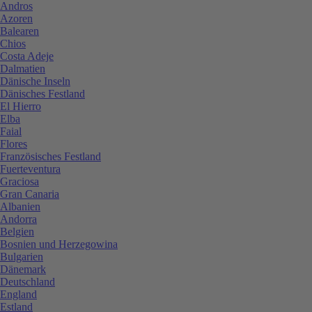
Andros
Azoren
Balearen
Chios
Costa Adeje
Dalmatien
Dänische Inseln
Dänisches Festland
El Hierro
Elba
Faial
Flores
Französisches Festland
Fuerteventura
Graciosa
Gran Canaria
Albanien
Andorra
Belgien
Bosnien und Herzegowina
Bulgarien
Dänemark
Deutschland
England
Estland