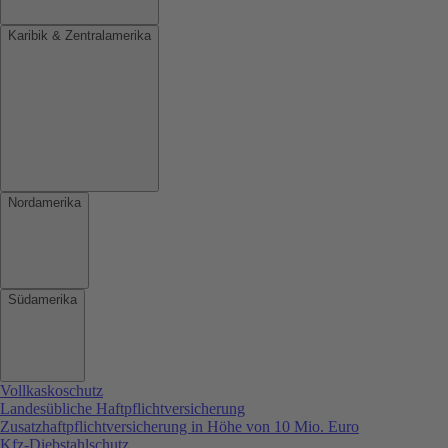
Karibik & Zentralamerika
Nordamerika
Südamerika
Vollkaskoschutz
Landesübliche Haftpflichtversicherung
Zusatzhaftpflichtversicherung in Höhe von 10 Mio. Euro
Kfz-Diebstahlschutz