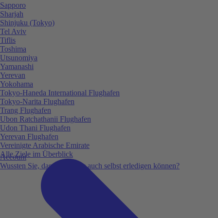
Sapporo
Sharjah
Shinjuku (Tokyo)
Tel Aviv
Tiflis
Toshima
Utsunomiya
Yamanashi
Yerevan
Yokohama
Tokyo-Haneda International Flughafen
Tokyo-Narita Flughafen
Trang Flughafen
Ubon Ratchathanii Flughafen
Udon Thani Flughafen
Yerevan Flughafen
Vereinigte Arabische Emirate
Alle Ziele im Überblick
Account
Wussten Sie, dass Sie vieles auch selbst erledigen können?