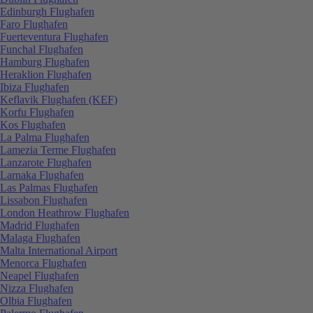
Edinburgh Flughafen
Faro Flughafen
Fuerteventura Flughafen
Funchal Flughafen
Hamburg Flughafen
Heraklion Flughafen
Ibiza Flughafen
Keflavik Flughafen (KEF)
Korfu Flughafen
Kos Flughafen
La Palma Flughafen
Lamezia Terme Flughafen
Lanzarote Flughafen
Larnaka Flughafen
Las Palmas Flughafen
Lissabon Flughafen
London Heathrow Flughafen
Madrid Flughafen
Malaga Flughafen
Malta International Airport
Menorca Flughafen
Neapel Flughafen
Nizza Flughafen
Olbia Flughafen