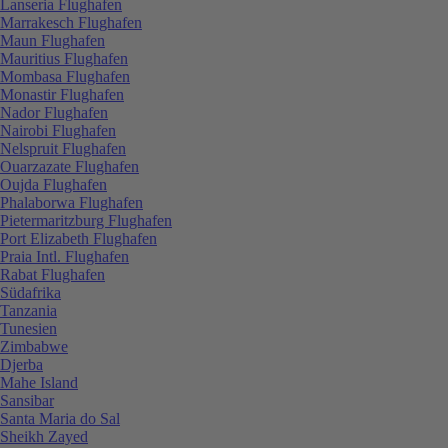
Lanseria Flughafen
Marrakesch Flughafen
Maun Flughafen
Mauritius Flughafen
Mombasa Flughafen
Monastir Flughafen
Nador Flughafen
Nairobi Flughafen
Nelspruit Flughafen
Ouarzazate Flughafen
Oujda Flughafen
Phalaborwa Flughafen
Pietermaritzburg Flughafen
Port Elizabeth Flughafen
Praia Intl. Flughafen
Rabat Flughafen
Südafrika
Tanzania
Tunesien
Zimbabwe
Djerba
Mahe Island
Sansibar
Santa Maria do Sal
Sheikh Zayed