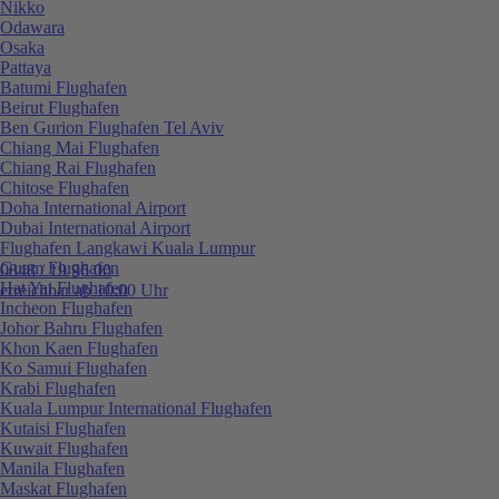
Nikko
Odawara
Osaka
Pattaya
Batumi Flughafen
Beirut Flughafen
Ben Gurion Flughafen Tel Aviv
Chiang Mai Flughafen
Chiang Rai Flughafen
Chitose Flughafen
Doha International Airport
Dubai International Airport
Flughafen Langkawi Kuala Lumpur
Guam Flughafen
0848 / 19 96 00
Hat Yai Flughafen
erreichbar ab 10:00 Uhr
Incheon Flughafen
Johor Bahru Flughafen
Khon Kaen Flughafen
Ko Samui Flughafen
Krabi Flughafen
Kuala Lumpur International Flughafen
Kutaisi Flughafen
Kuwait Flughafen
Manila Flughafen
Maskat Flughafen