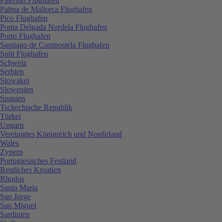
Palermo Flughafen
Palma de Mallorca Flughafen
Pico Flughafen
Ponta Delgada Nordela Flughafen
Porto Flughafen
Santiago de Compostela Flughafen
Split Flughafen
Schweiz
Serbien
Slowakei
Slowenien
Spanien
Tschechische Republik
Türkei
Ungarn
Vereinigtes Königreich und Nordirland
Wales
Zypern
Portugiesisches Festland
Restliches Kroatien
Rhodos
Santa Maria
Sao Jorge
Sao Miguel
Sardinien