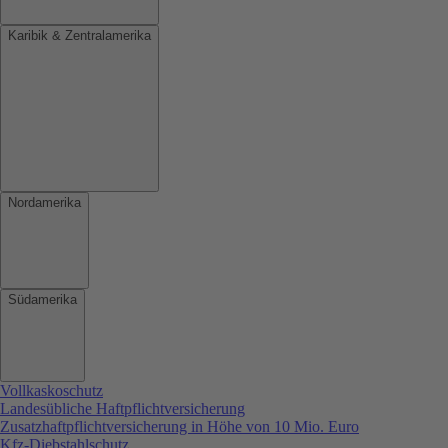
Karibik & Zentralamerika
Nordamerika
Südamerika
Vollkaskoschutz
Landesübliche Haftpflichtversicherung
Zusatzhaftpflichtversicherung in Höhe von 10 Mio. Euro
Kfz-Diebstahlschutz