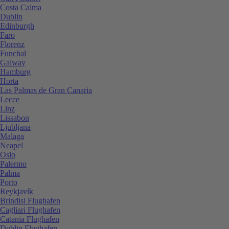
Costa Calma
Dublin
Edinburgh
Faro
Florenz
Funchal
Galway
Hamburg
Horta
Las Palmas de Gran Canaria
Lecce
Linz
Lissabon
Ljubljana
Malaga
Neapel
Oslo
Palermo
Palma
Porto
Reykjavík
Brindisi Flughafen
Cagliari Flughafen
Catania Flughafen
Dublin Flughafen