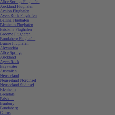
Alice Springs Flughafen
Auckland Flughafen
Avalon Flughafen
Ayers Rock Flughafen
Ballina Flughafen
Blenheim Flughafen
Brisbane Flughafen
Broome Flughafen
Bundaberg Flughafen
Burnie Flughafen
Alexandria
Alice Springs
Auckland
Ayers Rock
Bayswater
Australien
Neuseeland
Neuseeland Nordinsel
Neuseeland Südinsel
Blenheim
Brendale
Brisbane
Bunbury
Bundaberg
Cairns