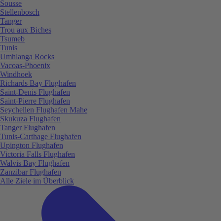
Sousse
Stellenbosch
Tanger
Trou aux Biches
Tsumeb
Tunis
Umhlanga Rocks
Vacoas-Phoenix
Windhoek
Richards Bay Flughafen
Saint-Denis Flughafen
Saint-Pierre Flughafen
Seychellen Flughafen Mahe
Skukuza Flughafen
Tanger Flughafen
Tunis-Carthage Flughafen
Upington Flughafen
Victoria Falls Flughafen
Walvis Bay Flughafen
Zanzibar Flughafen
Alle Ziele im Überblick