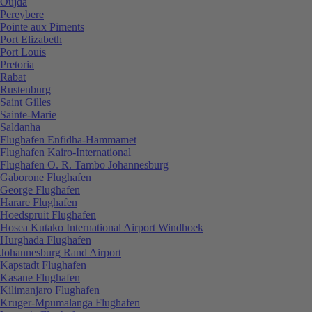
Oujda
Pereybere
Pointe aux Piments
Port Elizabeth
Port Louis
Pretoria
Rabat
Rustenburg
Saint Gilles
Sainte-Marie
Saldanha
Flughafen Enfidha-Hammamet
Flughafen Kairo-International
Flughafen O. R. Tambo Johannesburg
Gaborone Flughafen
George Flughafen
Harare Flughafen
Hoedspruit Flughafen
Hosea Kutako International Airport Windhoek
Hurghada Flughafen
Johannesburg Rand Airport
Kapstadt Flughafen
Kasane Flughafen
Kilimanjaro Flughafen
Kruger-Mpumalanga Flughafen