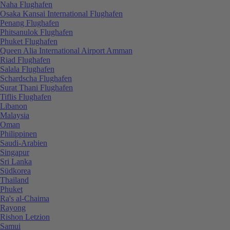
Naha Flughafen
Osaka Kansai International Flughafen
Penang Flughafen
Phitsanulok Flughafen
Phuket Flughafen
Queen Alia International Airport Amman
Riad Flughafen
Salala Flughafen
Schardscha Flughafen
Surat Thani Flughafen
Tiflis Flughafen
Libanon
Malaysia
Oman
Philippinen
Saudi-Arabien
Singapur
Sri Lanka
Südkorea
Thailand
Phuket
Ra's al-Chaima
Rayong
Rishon Letzion
Samui