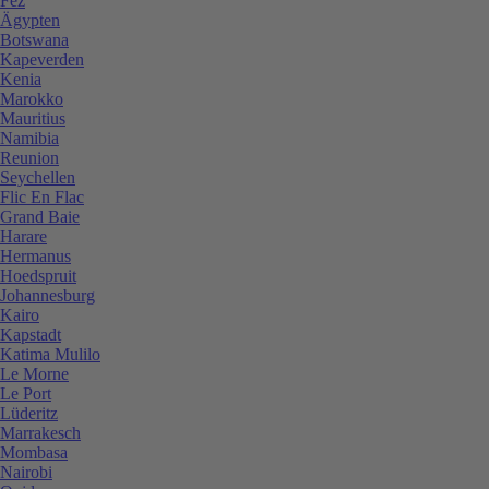
Fez
Ägypten
Botswana
Kapeverden
Kenia
Marokko
Mauritius
Namibia
Reunion
Seychellen
Flic En Flac
Grand Baie
Harare
Hermanus
Hoedspruit
Johannesburg
Kairo
Kapstadt
Katima Mulilo
Le Morne
Le Port
Lüderitz
Marrakesch
Mombasa
Nairobi