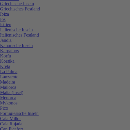
Griechische Inseln
Griechisches Festland
Ibiza
Ios
Istrien
Italienische Inseln
Italienisches Festland
Jandia
Kanarische Inseln
Karpathos
Korfu
Korsika
Kreta
La Palma
Lanzarote
Madeira
Mallorca
Malta (Insel)
Menorca
Mykonos
Pico
Portugiesische Inseln
Cala Millor
Cala Rajada
Can Picafort