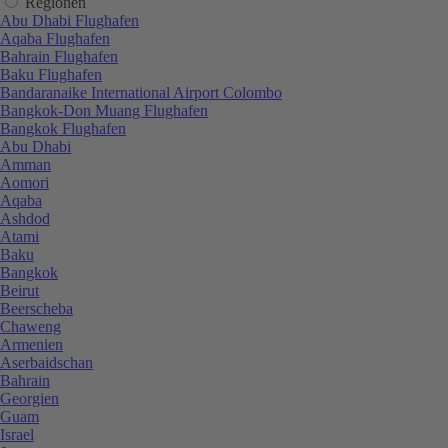
Regionen
Abu Dhabi Flughafen
Aqaba Flughafen
Bahrain Flughafen
Baku Flughafen
Bandaranaike International Airport Colombo
Bangkok-Don Muang Flughafen
Bangkok Flughafen
Abu Dhabi
Amman
Aomori
Aqaba
Ashdod
Atami
Baku
Bangkok
Beirut
Beerscheba
Chaweng
Armenien
Aserbaidschan
Bahrain
Georgien
Guam
Israel