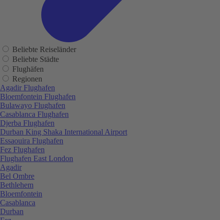
Beliebte Reiseländer
Beliebte Städte
Flughäfen
Regionen
Agadir Flughafen
Bloemfontein Flughafen
Bulawayo Flughafen
Casablanca Flughafen
Djerba Flughafen
Durban King Shaka International Airport
Essaouira Flughafen
Fez Flughafen
Flughafen East London
Agadir
Bel Ombre
Bethlehem
Bloemfontein
Casablanca
Durban