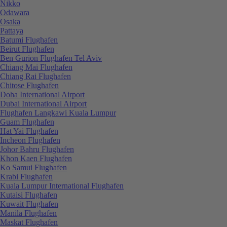
Nikko
Odawara
Osaka
Pattaya
Batumi Flughafen
Beirut Flughafen
Ben Gurion Flughafen Tel Aviv
Chiang Mai Flughafen
Chiang Rai Flughafen
Chitose Flughafen
Doha International Airport
Dubai International Airport
Flughafen Langkawi Kuala Lumpur
Guam Flughafen
Hat Yai Flughafen
Incheon Flughafen
Johor Bahru Flughafen
Khon Kaen Flughafen
Ko Samui Flughafen
Krabi Flughafen
Kuala Lumpur International Flughafen
Kutaisi Flughafen
Kuwait Flughafen
Manila Flughafen
Maskat Flughafen