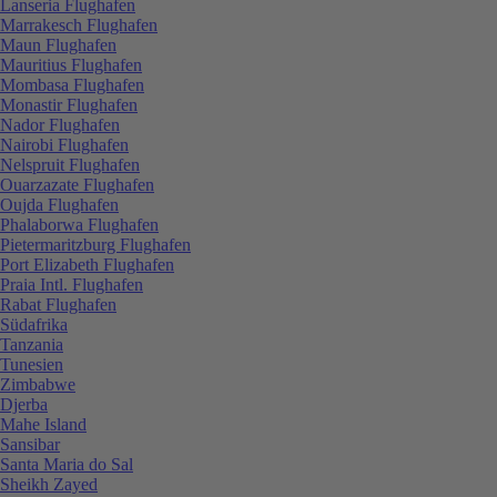
Lanseria Flughafen
Marrakesch Flughafen
Maun Flughafen
Mauritius Flughafen
Mombasa Flughafen
Monastir Flughafen
Nador Flughafen
Nairobi Flughafen
Nelspruit Flughafen
Ouarzazate Flughafen
Oujda Flughafen
Phalaborwa Flughafen
Pietermaritzburg Flughafen
Port Elizabeth Flughafen
Praia Intl. Flughafen
Rabat Flughafen
Südafrika
Tanzania
Tunesien
Zimbabwe
Djerba
Mahe Island
Sansibar
Santa Maria do Sal
Sheikh Zayed