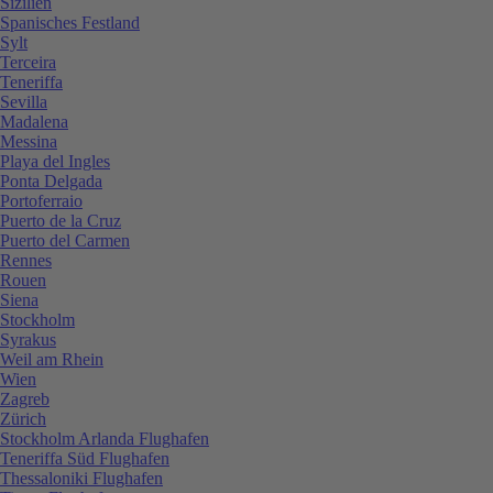
Sizilien
Spanisches Festland
Sylt
Terceira
Teneriffa
Sevilla
Madalena
Messina
Playa del Ingles
Ponta Delgada
Portoferraio
Puerto de la Cruz
Puerto del Carmen
Rennes
Rouen
Siena
Stockholm
Syrakus
Weil am Rhein
Wien
Zagreb
Zürich
Stockholm Arlanda Flughafen
Teneriffa Süd Flughafen
Thessaloniki Flughafen