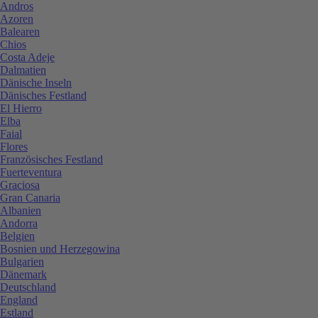
Andros
Azoren
Balearen
Chios
Costa Adeje
Dalmatien
Dänische Inseln
Dänisches Festland
El Hierro
Elba
Faial
Flores
Französisches Festland
Fuerteventura
Graciosa
Gran Canaria
Albanien
Andorra
Belgien
Bosnien und Herzegowina
Bulgarien
Dänemark
Deutschland
England
Estland