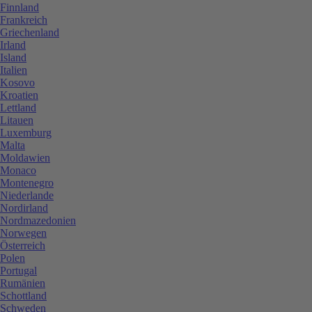
Finnland
Frankreich
Griechenland
Irland
Island
Italien
Kosovo
Kroatien
Lettland
Litauen
Luxemburg
Malta
Moldawien
Monaco
Montenegro
Niederlande
Nordirland
Nordmazedonien
Norwegen
Österreich
Polen
Portugal
Rumänien
Schottland
Schweden