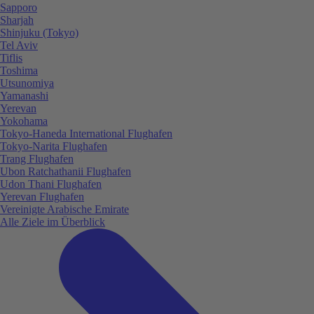
Sapporo
Sharjah
Shinjuku (Tokyo)
Tel Aviv
Tiflis
Toshima
Utsunomiya
Yamanashi
Yerevan
Yokohama
Tokyo-Haneda International Flughafen
Tokyo-Narita Flughafen
Trang Flughafen
Ubon Ratchathanii Flughafen
Udon Thani Flughafen
Yerevan Flughafen
Vereinigte Arabische Emirate
Alle Ziele im Überblick