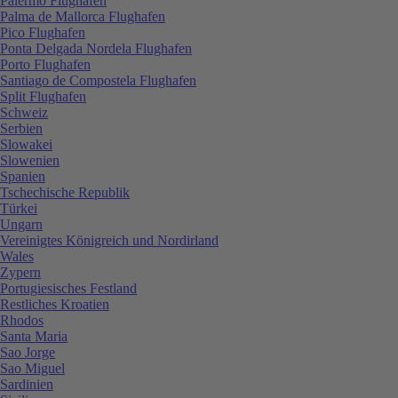
Palermo Flughafen
Palma de Mallorca Flughafen
Pico Flughafen
Ponta Delgada Nordela Flughafen
Porto Flughafen
Santiago de Compostela Flughafen
Split Flughafen
Schweiz
Serbien
Slowakei
Slowenien
Spanien
Tschechische Republik
Türkei
Ungarn
Vereinigtes Königreich und Nordirland
Wales
Zypern
Portugiesisches Festland
Restliches Kroatien
Rhodos
Santa Maria
Sao Jorge
Sao Miguel
Sardinien