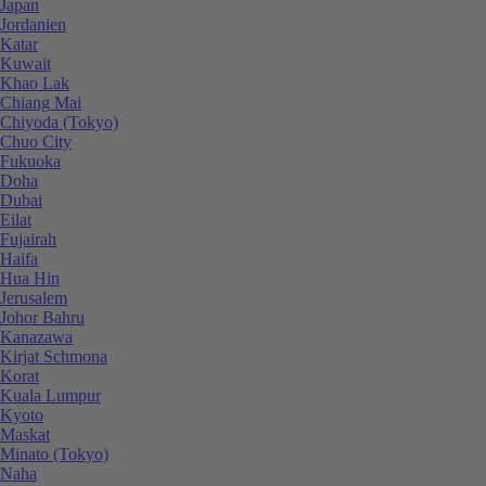
Japan
Jordanien
Katar
Kuwait
Khao Lak
Chiang Mai
Chiyoda (Tokyo)
Chuo City
Fukuoka
Doha
Dubai
Eilat
Fujairah
Haifa
Hua Hin
Jerusalem
Johor Bahru
Kanazawa
Kirjat Schmona
Korat
Kuala Lumpur
Kyoto
Maskat
Minato (Tokyo)
Naha