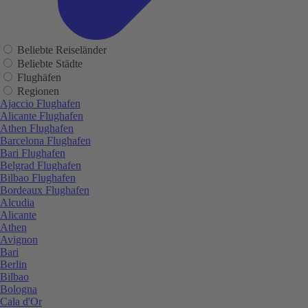
Beliebte Reiseländer
Beliebte Städte
Flughäfen
Regionen
Ajaccio Flughafen
Alicante Flughafen
Athen Flughafen
Barcelona Flughafen
Bari Flughafen
Belgrad Flughafen
Bilbao Flughafen
Bordeaux Flughafen
Alcudia
Alicante
Athen
Avignon
Bari
Berlin
Bilbao
Bologna
Cala d'Or