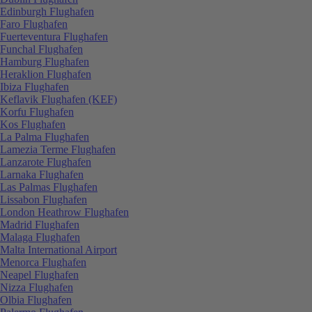
Edinburgh Flughafen
Faro Flughafen
Fuerteventura Flughafen
Funchal Flughafen
Hamburg Flughafen
Heraklion Flughafen
Ibiza Flughafen
Keflavik Flughafen (KEF)
Korfu Flughafen
Kos Flughafen
La Palma Flughafen
Lamezia Terme Flughafen
Lanzarote Flughafen
Larnaka Flughafen
Las Palmas Flughafen
Lissabon Flughafen
London Heathrow Flughafen
Madrid Flughafen
Malaga Flughafen
Malta International Airport
Menorca Flughafen
Neapel Flughafen
Nizza Flughafen
Olbia Flughafen