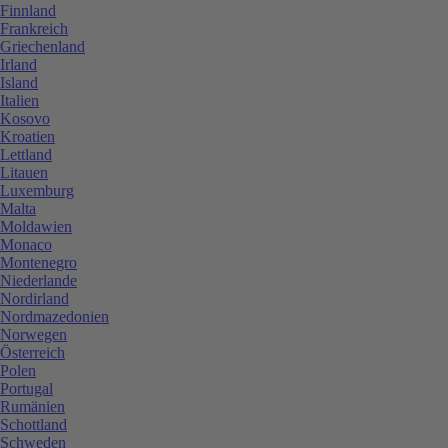
Finnland
Frankreich
Griechenland
Irland
Island
Italien
Kosovo
Kroatien
Lettland
Litauen
Luxemburg
Malta
Moldawien
Monaco
Montenegro
Niederlande
Nordirland
Nordmazedonien
Norwegen
Österreich
Polen
Portugal
Rumänien
Schottland
Schweden