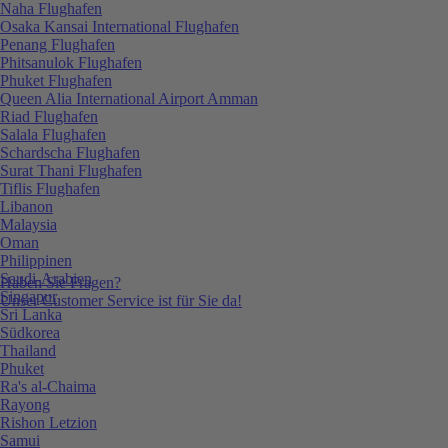
Naha Flughafen
Osaka Kansai International Flughafen
Penang Flughafen
Phitsanulok Flughafen
Phuket Flughafen
Queen Alia International Airport Amman
Riad Flughafen
Salala Flughafen
Schardscha Flughafen
Surat Thani Flughafen
Tiflis Flughafen
Libanon
Malaysia
Oman
Philippinen
Saudi-Arabien
Haben Sie Fragen?
Singapur
Unser Customer Service ist für Sie da!
Sri Lanka
Südkorea
Thailand
Phuket
Ra's al-Chaima
Rayong
Rishon Letzion
Samui