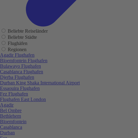
Beliebte Reiseländer
Beliebte Städte
Flughäfen
Regionen
Agadir Flughafen
Bloemfontein Flughafen
Bulawayo Flughafen
Casablanca Flughafen
Djerba Flughafen
Durban King Shaka International Airport
Essaouira Flughafen
Fez Flughafen
Flughafen East London
Agadir
Bel Ombre
Bethlehem
Bloemfontein
Casablanca
Durban