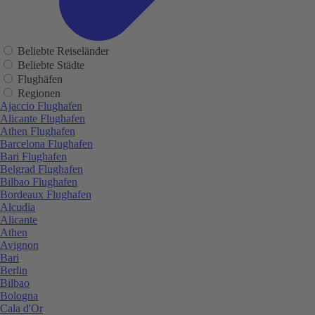
Beliebte Reiseländer
Beliebte Städte
Flughäfen
Regionen
Ajaccio Flughafen
Alicante Flughafen
Athen Flughafen
Barcelona Flughafen
Bari Flughafen
Belgrad Flughafen
Bilbao Flughafen
Bordeaux Flughafen
Alcudia
Alicante
Athen
Avignon
Bari
Berlin
Bilbao
Bologna
Cala d'Or