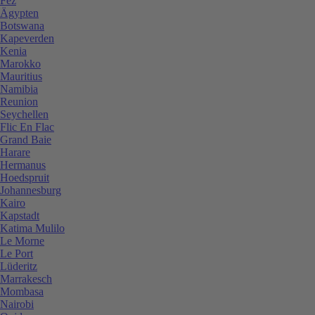
Fez
Ägypten
Botswana
Kapeverden
Kenia
Marokko
Mauritius
Namibia
Reunion
Seychellen
Flic En Flac
Grand Baie
Harare
Hermanus
Hoedspruit
Johannesburg
Kairo
Kapstadt
Katima Mulilo
Le Morne
Le Port
Lüderitz
Marrakesch
Mombasa
Nairobi