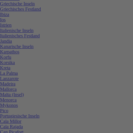
Griechische Inseln
Griechisches Festland
Ibiza
Ios
Istrien
Italienische Inseln
Italienisches Festland
Jandia
Kanarische Inseln
Karpathos
Korfu
Korsika
Kreta
La Palma
Lanzarote
Madeira
Mallorca
Malta (Insel)
Menorca
Mykonos
Pico
Portugiesische Inseln
Cala Millor
Cala Rajada
Can Picafort