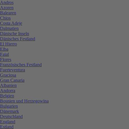
Andros
Azoren
Balearen
Chios
Costa Adeje
Dalmatien
Dänische Inseln
Dänisches Festland
El Hierro
Elba
Faial
Flores
Französisches Festland
Fuerteventura
Graciosa
Gran Canaria
Albanien
Andorra
Belgien
Bosnien und Herzegowina
Bulgarien
Dänemark
Deutschland
England
Estland