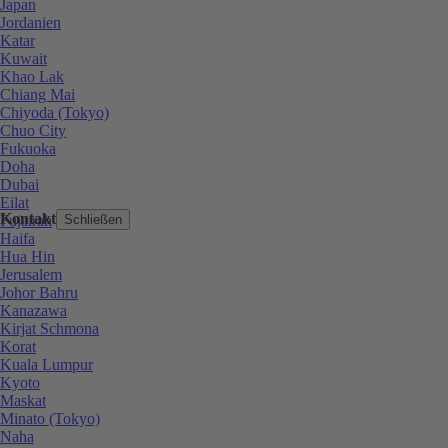
Japan
Jordanien
Katar
Kuwait
Khao Lak
Chiang Mai
Chiyoda (Tokyo)
Chuo City
Fukuoka
Doha
Dubai
Eilat
Kontakt
Fujairah
Schließen
Haifa
Hua Hin
Jerusalem
Johor Bahru
Kanazawa
Kirjat Schmona
Korat
Kuala Lumpur
Kyoto
Maskat
Minato (Tokyo)
Naha