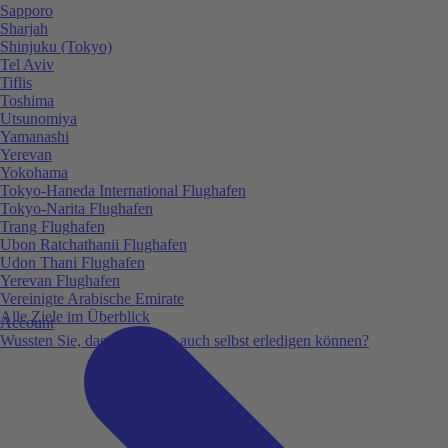
Sapporo
Sharjah
Shinjuku (Tokyo)
Tel Aviv
Tiflis
Toshima
Utsunomiya
Yamanashi
Yerevan
Yokohama
Tokyo-Haneda International Flughafen
Tokyo-Narita Flughafen
Trang Flughafen
Ubon Ratchathanii Flughafen
Udon Thani Flughafen
Yerevan Flughafen
Vereinigte Arabische Emirate
Alle Ziele im Überblick
Account
Wussten Sie, dass Sie vieles auch selbst erledigen können?