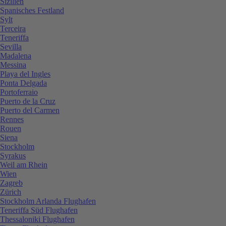
Sizilien
Spanisches Festland
Sylt
Terceira
Teneriffa
Sevilla
Madalena
Messina
Playa del Ingles
Ponta Delgada
Portoferraio
Puerto de la Cruz
Puerto del Carmen
Rennes
Rouen
Siena
Stockholm
Syrakus
Weil am Rhein
Wien
Zagreb
Zürich
Stockholm Arlanda Flughafen
Teneriffa Süd Flughafen
Thessaloniki Flughafen