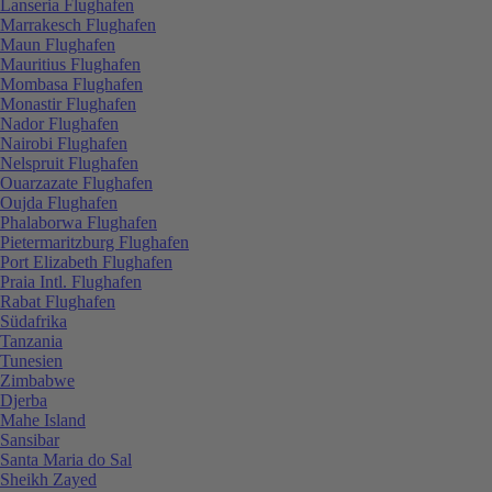
Lanseria Flughafen
Marrakesch Flughafen
Maun Flughafen
Mauritius Flughafen
Mombasa Flughafen
Monastir Flughafen
Nador Flughafen
Nairobi Flughafen
Nelspruit Flughafen
Ouarzazate Flughafen
Oujda Flughafen
Phalaborwa Flughafen
Pietermaritzburg Flughafen
Port Elizabeth Flughafen
Praia Intl. Flughafen
Rabat Flughafen
Südafrika
Tanzania
Tunesien
Zimbabwe
Djerba
Mahe Island
Sansibar
Santa Maria do Sal
Sheikh Zayed