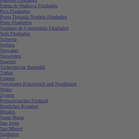
Palermo Flughafen
Palma de Mallorca Flughafen
Pico Flughafen
Ponta Delgada Nordela Flughafen
Porto Flughafen
Santiago de Compostela Flughafen
Split Flughafen
Schweiz
Serbien
Slowakei
Slowenien
Spanien
Tschechische Republik
Türkei
Ungarn
Vereinigtes Königreich und Nordirland
Wales
Zypern
Portugiesisches Festland
Restliches Kroatien
Rhodos
Santa Maria
Sao Jorge
Sao Miguel
Sardinien