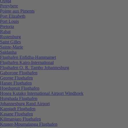
Oujda
Pereybere
Pointe aux Piments
Port Elizabeth
Port Louis
Pretoria
Rabat
Rustenburg
Saint Gilles
Sainte-Marie
Saldanha
Flughafen Enfidha-Hammamet
Flughafen Kairo-International
Flughafen O. R. Tambo Johannesburg
Gaborone Flughafen
George Flughafen
Harare Flughafen
Hoedspruit Flughafen
Hosea Kutako International Airport Windhoek
Hurghada Flughafen
Johannesburg Rand Airport
Kapstadt Flughafen
Kasane Flughafen
Kilimanjaro Flughafen
Kruger-Mpumalanga Flughafen