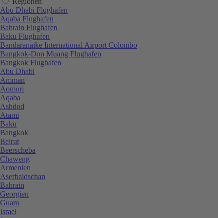
Regionen
Abu Dhabi Flughafen
Aqaba Flughafen
Bahrain Flughafen
Baku Flughafen
Bandaranaike International Airport Colombo
Bangkok-Don Muang Flughafen
Bangkok Flughafen
Abu Dhabi
Amman
Aomori
Aqaba
Ashdod
Atami
Baku
Bangkok
Beirut
Beerscheba
Chaweng
Armenien
Aserbaidschan
Bahrain
Georgien
Guam
Israel