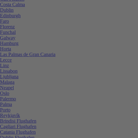
Costa Calma
Dublin
Edinburgh
Faro
Florenz
Funchal
Galway
Hamburg
Horta
Las Palmas de Gran Canaria
Lecce
Linz
Lissabon
Ljubljana
Malaga
Neapel
Oslo
Palermo
Palma
Porto
Reykjavík
Brindisi Flughafen
Cagliari Flughafen
Catania Flughafen
Dublin Flughafen