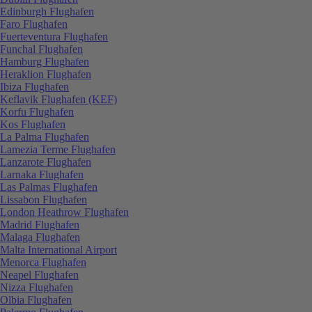
Edinburgh Flughafen
Faro Flughafen
Fuerteventura Flughafen
Funchal Flughafen
Hamburg Flughafen
Heraklion Flughafen
Ibiza Flughafen
Keflavik Flughafen (KEF)
Korfu Flughafen
Kos Flughafen
La Palma Flughafen
Lamezia Terme Flughafen
Lanzarote Flughafen
Larnaka Flughafen
Las Palmas Flughafen
Lissabon Flughafen
London Heathrow Flughafen
Madrid Flughafen
Malaga Flughafen
Malta International Airport
Menorca Flughafen
Neapel Flughafen
Nizza Flughafen
Olbia Flughafen