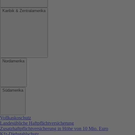
Karibik & Zentralamerika
Nordamerika
Südamerika
Vollkaskoschutz
Landesübliche Haftpflichtversicherung
Zusatzhaftpflichtversicherung in Höhe von 10 Mio. Euro
Kfz-Diebstahlschutz