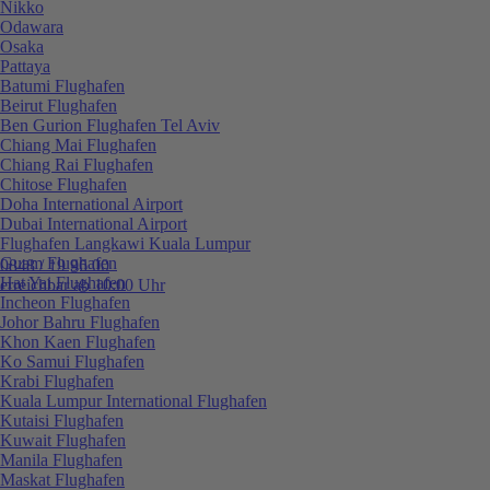
Nikko
Odawara
Osaka
Pattaya
Batumi Flughafen
Beirut Flughafen
Ben Gurion Flughafen Tel Aviv
Chiang Mai Flughafen
Chiang Rai Flughafen
Chitose Flughafen
Doha International Airport
Dubai International Airport
Flughafen Langkawi Kuala Lumpur
Guam Flughafen
0848 / 19 96 00
Hat Yai Flughafen
erreichbar ab 10:00 Uhr
Incheon Flughafen
Johor Bahru Flughafen
Khon Kaen Flughafen
Ko Samui Flughafen
Krabi Flughafen
Kuala Lumpur International Flughafen
Kutaisi Flughafen
Kuwait Flughafen
Manila Flughafen
Maskat Flughafen