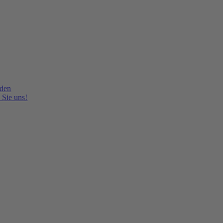
lden
 Sie uns!