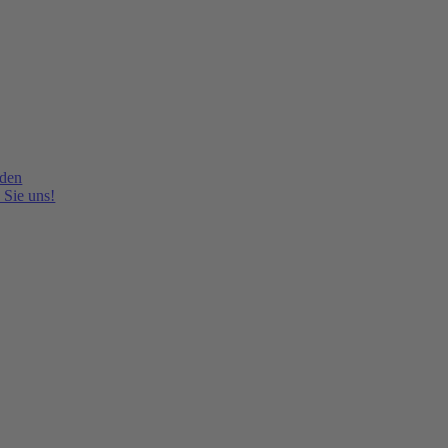
lden
 Sie uns!