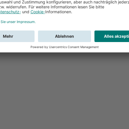
Feedback
Sie haben Fr
Buchung?