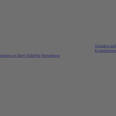
Schaden me
Kontaktieren
sebüros in Ihrer Nähe
Für Reisebüros