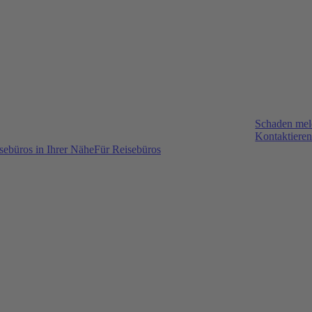
Schaden me
Kontaktieren
sebüros in Ihrer Nähe
Für Reisebüros