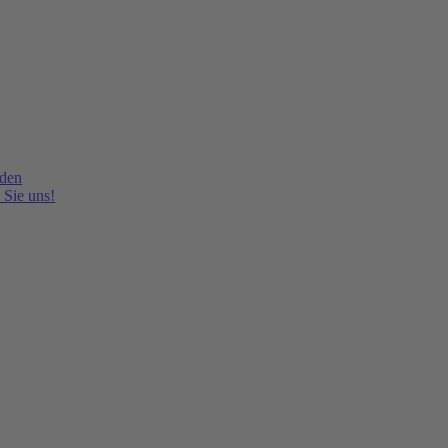
lden
 Sie uns!