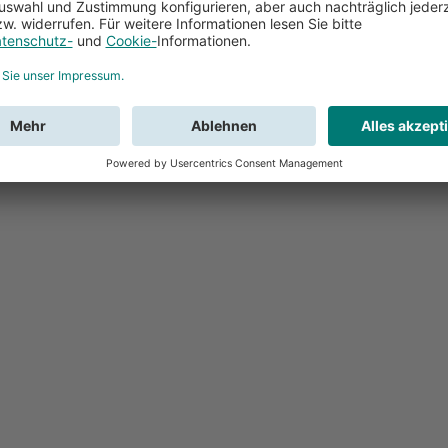
Feedback
Sie haben Fr
Buchung?