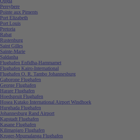
Oujda
Pereybere
Pointe aux Piments
Port Elizabeth
Port Louis
Pretoria
Rabat
Rustenburg
Saint Gilles
Sainte-Marie
Saldanha
Flughafen Enfidha-Hammamet
Flughafen Kairo-International
Flughafen O. R. Tambo Johannesburg
Gaborone Flughafen
George Flughafen
Harare Flughafen
Hoedspruit Flughafen
Hosea Kutako International Airport Windhoek
Hurghada Flughafen
Johannesburg Rand Airport
Kapstadt Flughafen
Kasane Flughafen
Kilimanjaro Flughafen
Kruger-Mpumalanga Flughafen