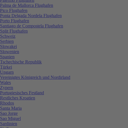
Palermo Flughafen
Palma de Mallorca Flughafen
Pico Flughafen
Ponta Delgada Nordela Flughafen
Porto Flughafen
Santiago de Compostela Flughafen
Split Flughafen
Schweiz
Serbien
Slowakei
Slowenien
Spanien
Tschechische Republik
Türkei
Ungarn
Vereinigtes Königreich und Nordirland
Wales
Zypern
Portugiesisches Festland
Restliches Kroatien
Rhodos
Santa Maria
Sao Jorge
Sao Miguel
Sardinien