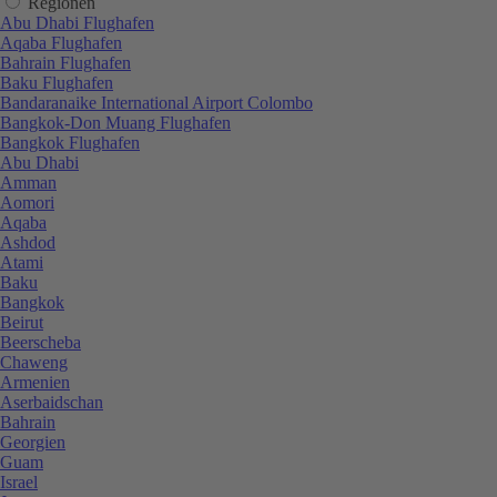
Regionen
Abu Dhabi Flughafen
Aqaba Flughafen
Bahrain Flughafen
Baku Flughafen
Bandaranaike International Airport Colombo
Bangkok-Don Muang Flughafen
Bangkok Flughafen
Abu Dhabi
Amman
Aomori
Aqaba
Ashdod
Atami
Baku
Bangkok
Beirut
Beerscheba
Chaweng
Armenien
Aserbaidschan
Bahrain
Georgien
Guam
Israel