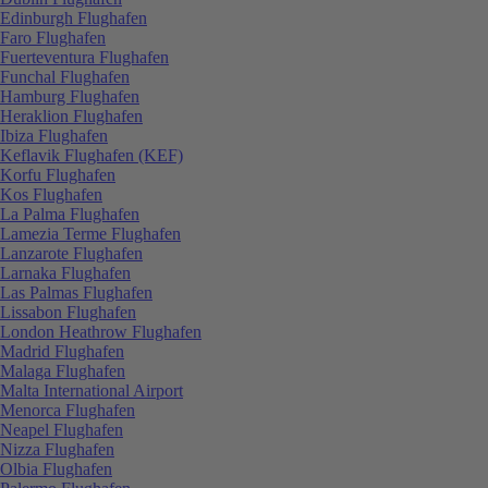
Edinburgh Flughafen
Faro Flughafen
Fuerteventura Flughafen
Funchal Flughafen
Hamburg Flughafen
Heraklion Flughafen
Ibiza Flughafen
Keflavik Flughafen (KEF)
Korfu Flughafen
Kos Flughafen
La Palma Flughafen
Lamezia Terme Flughafen
Lanzarote Flughafen
Larnaka Flughafen
Las Palmas Flughafen
Lissabon Flughafen
London Heathrow Flughafen
Madrid Flughafen
Malaga Flughafen
Malta International Airport
Menorca Flughafen
Neapel Flughafen
Nizza Flughafen
Olbia Flughafen