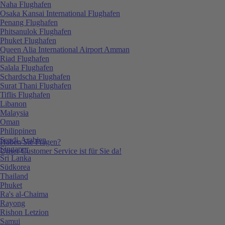
Naha Flughafen
Osaka Kansai International Flughafen
Penang Flughafen
Phitsanulok Flughafen
Phuket Flughafen
Queen Alia International Airport Amman
Riad Flughafen
Salala Flughafen
Schardscha Flughafen
Surat Thani Flughafen
Tiflis Flughafen
Libanon
Malaysia
Oman
Philippinen
Saudi-Arabien
Haben Sie Fragen?
Singapur
Unser Customer Service ist für Sie da!
Sri Lanka
Südkorea
Thailand
Phuket
Ra's al-Chaima
Rayong
Rishon Letzion
Samui