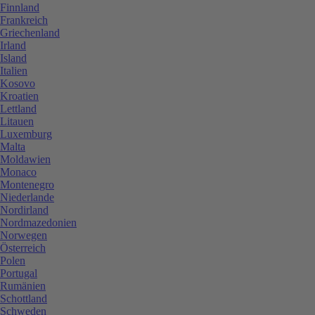
Finnland
Frankreich
Griechenland
Irland
Island
Italien
Kosovo
Kroatien
Lettland
Litauen
Luxemburg
Malta
Moldawien
Monaco
Montenegro
Niederlande
Nordirland
Nordmazedonien
Norwegen
Österreich
Polen
Portugal
Rumänien
Schottland
Schweden