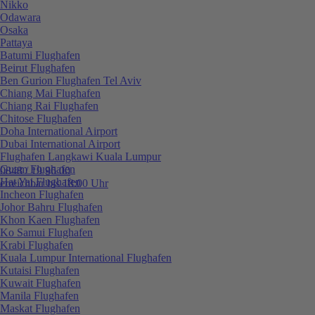
Nikko
Odawara
Osaka
Pattaya
Batumi Flughafen
Beirut Flughafen
Ben Gurion Flughafen Tel Aviv
Chiang Mai Flughafen
Chiang Rai Flughafen
Chitose Flughafen
Doha International Airport
Dubai International Airport
Flughafen Langkawi Kuala Lumpur
Guam Flughafen
0848 / 19 96 00
Hat Yai Flughafen
erreichbar bis 18:00 Uhr
Incheon Flughafen
Johor Bahru Flughafen
Khon Kaen Flughafen
Ko Samui Flughafen
Krabi Flughafen
Kuala Lumpur International Flughafen
Kutaisi Flughafen
Kuwait Flughafen
Manila Flughafen
Maskat Flughafen