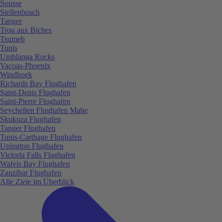
Sousse
Stellenbosch
Tanger
Trou aux Biches
Tsumeb
Tunis
Umhlanga Rocks
Vacoas-Phoenix
Windhoek
Richards Bay Flughafen
Saint-Denis Flughafen
Saint-Pierre Flughafen
Seychellen Flughafen Mahe
Skukuza Flughafen
Tanger Flughafen
Tunis-Carthage Flughafen
Upington Flughafen
Victoria Falls Flughafen
Walvis Bay Flughafen
Zanzibar Flughafen
Alle Ziele im Überblick