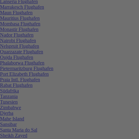
Lanseria Flughafen
Marrakesch Flughafen
Maun Flughafen
Mauritius Flughafen
Mombasa Flughafen
Monastir Flughafen
Nador Flughafen
Nairobi Flughafen
Nelspruit Flughafen
Ouarzazate Flughafen
Oujda Flughafen
Phalaborwa Flughafen
Pietermaritzburg Flughafen
Port Elizabeth Flughafen
Praia Intl. Flughafen
Rabat Flughafen
Südafrika
Tanzania
Tunesien
Zimbabwe
Djerba
Mahe Island
Sansibar
Santa Maria do Sal
Sheikh Zayed