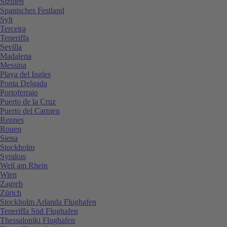
Sizilien
Spanisches Festland
Sylt
Terceira
Teneriffa
Sevilla
Madalena
Messina
Playa del Ingles
Ponta Delgada
Portoferraio
Puerto de la Cruz
Puerto del Carmen
Rennes
Rouen
Siena
Stockholm
Syrakus
Weil am Rhein
Wien
Zagreb
Zürich
Stockholm Arlanda Flughafen
Teneriffa Süd Flughafen
Thessaloniki Flughafen