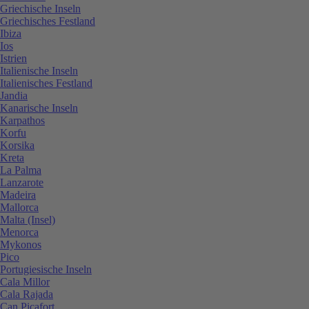
Griechische Inseln
Griechisches Festland
Ibiza
Ios
Istrien
Italienische Inseln
Italienisches Festland
Jandia
Kanarische Inseln
Karpathos
Korfu
Korsika
Kreta
La Palma
Lanzarote
Madeira
Mallorca
Malta (Insel)
Menorca
Mykonos
Pico
Portugiesische Inseln
Cala Millor
Cala Rajada
Can Picafort