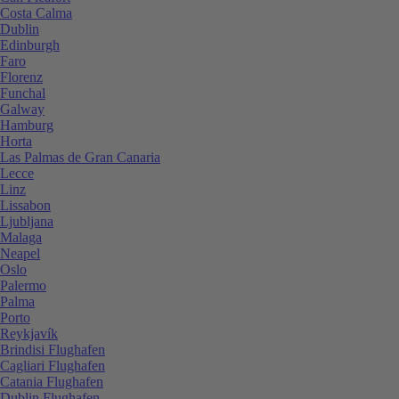
Costa Calma
Dublin
Edinburgh
Faro
Florenz
Funchal
Galway
Hamburg
Horta
Las Palmas de Gran Canaria
Lecce
Linz
Lissabon
Ljubljana
Malaga
Neapel
Oslo
Palermo
Palma
Porto
Reykjavík
Brindisi Flughafen
Cagliari Flughafen
Catania Flughafen
Dublin Flughafen