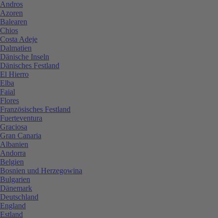
Andros
Azoren
Balearen
Chios
Costa Adeje
Dalmatien
Dänische Inseln
Dänisches Festland
El Hierro
Elba
Faial
Flores
Französisches Festland
Fuerteventura
Graciosa
Gran Canaria
Albanien
Andorra
Belgien
Bosnien und Herzegowina
Bulgarien
Dänemark
Deutschland
England
Estland