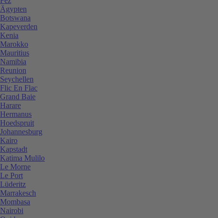
Fez
Ägypten
Botswana
Kapeverden
Kenia
Marokko
Mauritius
Namibia
Reunion
Seychellen
Flic En Flac
Grand Baie
Harare
Hermanus
Hoedspruit
Johannesburg
Kairo
Kapstadt
Katima Mulilo
Le Morne
Le Port
Lüderitz
Marrakesch
Mombasa
Nairobi