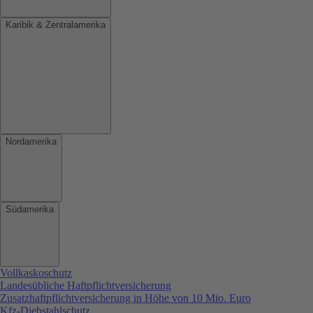
Karibik & Zentralamerika
Nordamerika
Südamerika
Vollkaskoschutz
Landesübliche Haftpflichtversicherung
Zusatzhaftpflichtversicherung in Höhe von 10 Mio. Euro
Kfz-Diebstahlschutz