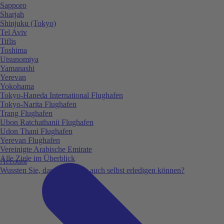
Sapporo
Sharjah
Shinjuku (Tokyo)
Tel Aviv
Tiflis
Toshima
Utsunomiya
Yamanashi
Yerevan
Yokohama
Tokyo-Haneda International Flughafen
Tokyo-Narita Flughafen
Trang Flughafen
Ubon Ratchathanii Flughafen
Udon Thani Flughafen
Yerevan Flughafen
Vereinigte Arabische Emirate
Alle Ziele im Überblick
Account
Wussten Sie, dass Sie vieles auch selbst erledigen können?