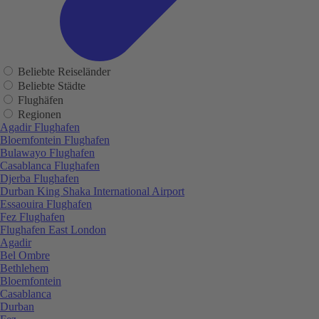
Beliebte Reiseländer
Beliebte Städte
Flughäfen
Regionen
Agadir Flughafen
Bloemfontein Flughafen
Bulawayo Flughafen
Casablanca Flughafen
Djerba Flughafen
Durban King Shaka International Airport
Essaouira Flughafen
Fez Flughafen
Flughafen East London
Agadir
Bel Ombre
Bethlehem
Bloemfontein
Casablanca
Durban