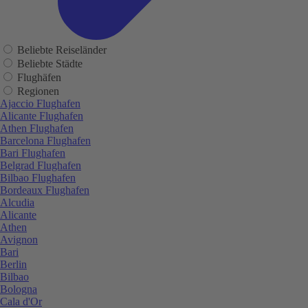
Beliebte Reiseländer
Beliebte Städte
Flughäfen
Regionen
Ajaccio Flughafen
Alicante Flughafen
Athen Flughafen
Barcelona Flughafen
Bari Flughafen
Belgrad Flughafen
Bilbao Flughafen
Bordeaux Flughafen
Alcudia
Alicante
Athen
Avignon
Bari
Berlin
Bilbao
Bologna
Cala d'Or