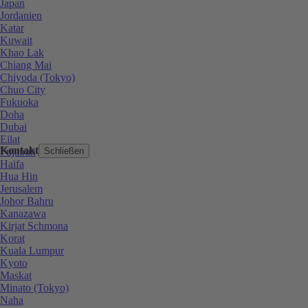
Japan
Jordanien
Katar
Kuwait
Khao Lak
Chiang Mai
Chiyoda (Tokyo)
Chuo City
Fukuoka
Doha
Dubai
Eilat
Kontakt
Fujairah
Schließen
Haifa
Hua Hin
Jerusalem
Johor Bahru
Kanazawa
Kirjat Schmona
Korat
Kuala Lumpur
Kyoto
Maskat
Minato (Tokyo)
Naha