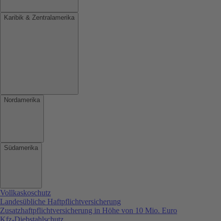
Karibik & Zentralamerika
Nordamerika
Südamerika
Vollkaskoschutz
Landesübliche Haftpflichtversicherung
Zusatzhaftpflichtversicherung in Höhe von 10 Mio. Euro
Kfz-Diebstahlschutz