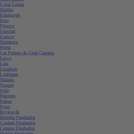
Costa Calma
Dublin
Edinburgh
Faro
Florenz
Funchal
Galway
Hamburg
Horta
Las Palmas de Gran Canaria
Lecce
Linz
Lissabon
Ljubljana
Malaga
Neapel
Oslo
Palermo
Palma
Porto
Reykjavík
Brindisi Flughafen
Cagliari Flughafen
Catania Flughafen
Dublin Flughafen