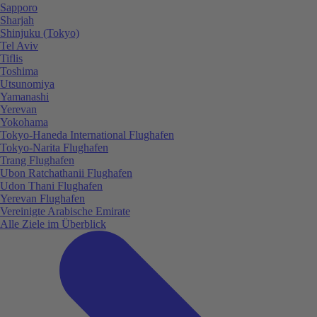
Sapporo
Sharjah
Shinjuku (Tokyo)
Tel Aviv
Tiflis
Toshima
Utsunomiya
Yamanashi
Yerevan
Yokohama
Tokyo-Haneda International Flughafen
Tokyo-Narita Flughafen
Trang Flughafen
Ubon Ratchathanii Flughafen
Udon Thani Flughafen
Yerevan Flughafen
Vereinigte Arabische Emirate
Alle Ziele im Überblick