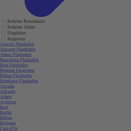
Beliebte Reiseländer
Beliebte Städte
Flughäfen
Regionen
Ajaccio Flughafen
Alicante Flughafen
Athen Flughafen
Barcelona Flughafen
Bari Flughafen
Belgrad Flughafen
Bilbao Flughafen
Bordeaux Flughafen
Alcudia
Alicante
Athen
Avignon
Bari
Berlin
Bilbao
Bologna
Cala d'Or