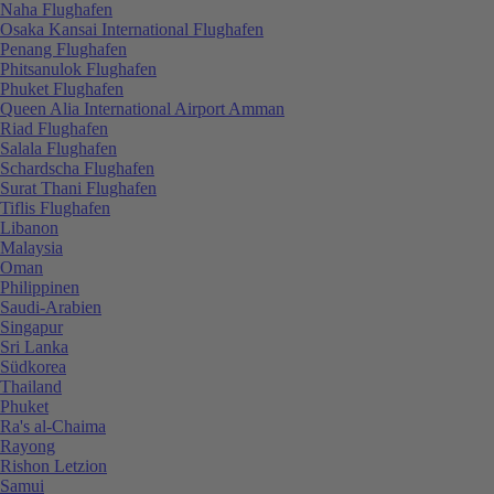
Naha Flughafen
Osaka Kansai International Flughafen
Penang Flughafen
Phitsanulok Flughafen
Phuket Flughafen
Queen Alia International Airport Amman
Riad Flughafen
Salala Flughafen
Schardscha Flughafen
Surat Thani Flughafen
Tiflis Flughafen
Libanon
Malaysia
Oman
Philippinen
Saudi-Arabien
Singapur
Sri Lanka
Südkorea
Thailand
Phuket
Ra's al-Chaima
Rayong
Rishon Letzion
Samui