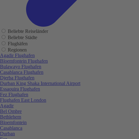
Beliebte Reiseländer
Beliebte Städte
Flughäfen
Regionen
Agadir Flughafen
Bloemfontein Flughafen
Bulawayo Flughafen
Casablanca Flughafen
Djerba Flughafen
Durban King Shaka International Airport
Essaouira Flughafen
Fez Flughafen
Flughafen East London
Agadir
Bel Ombre
Bethlehem
Bloemfontein
Casablanca
Durban