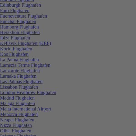
Edinburgh Flughafen
Faro Flughafen
Fuerteventura Flughafen
Funchal Flughafen
Hamburg Flughafen
Heraklion Flughafen
Ibiza Flughafen
Keflavik Flughafen (KEF)
Korfu Flughafen
Kos Flughafen
La Palma Flughafen
Lamezia Terme Flughafen
Lanzarote Flughafen
Larnaka Flughafen
Las Palmas Flughafen
Lissabon Flughafen
London Heathrow Flughafen
Madrid Flughafen
Malaga Flughafen
Malta International Airport
Menorca Flughafen
Neapel Flughafen
Nizza Flughafen
Olbia Flughafen