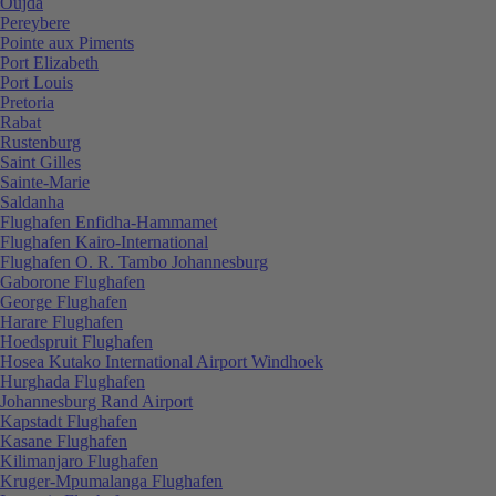
Oujda
Pereybere
Pointe aux Piments
Port Elizabeth
Port Louis
Pretoria
Rabat
Rustenburg
Saint Gilles
Sainte-Marie
Saldanha
Flughafen Enfidha-Hammamet
Flughafen Kairo-International
Flughafen O. R. Tambo Johannesburg
Gaborone Flughafen
George Flughafen
Harare Flughafen
Hoedspruit Flughafen
Hosea Kutako International Airport Windhoek
Hurghada Flughafen
Johannesburg Rand Airport
Kapstadt Flughafen
Kasane Flughafen
Kilimanjaro Flughafen
Kruger-Mpumalanga Flughafen