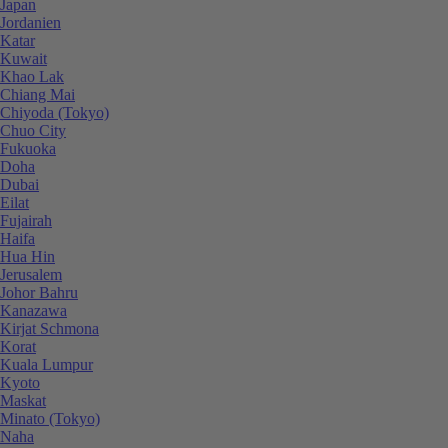
Japan
Jordanien
Katar
Kuwait
Khao Lak
Chiang Mai
Chiyoda (Tokyo)
Chuo City
Fukuoka
Doha
Dubai
Eilat
Fujairah
Haifa
Hua Hin
Jerusalem
Johor Bahru
Kanazawa
Kirjat Schmona
Korat
Kuala Lumpur
Kyoto
Maskat
Minato (Tokyo)
Naha