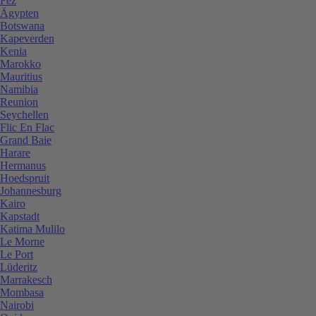
Fez
Ägypten
Botswana
Kapeverden
Kenia
Marokko
Mauritius
Namibia
Reunion
Seychellen
Flic En Flac
Grand Baie
Harare
Hermanus
Hoedspruit
Johannesburg
Kairo
Kapstadt
Katima Mulilo
Le Morne
Le Port
Lüderitz
Marrakesch
Mombasa
Nairobi