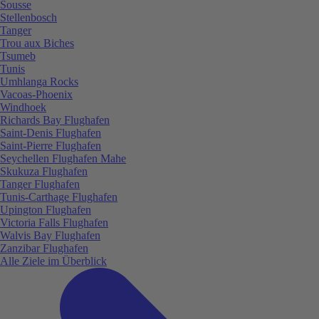
Sousse
Stellenbosch
Tanger
Trou aux Biches
Tsumeb
Tunis
Umhlanga Rocks
Vacoas-Phoenix
Windhoek
Richards Bay Flughafen
Saint-Denis Flughafen
Saint-Pierre Flughafen
Seychellen Flughafen Mahe
Skukuza Flughafen
Tanger Flughafen
Tunis-Carthage Flughafen
Upington Flughafen
Victoria Falls Flughafen
Walvis Bay Flughafen
Zanzibar Flughafen
Alle Ziele im Überblick