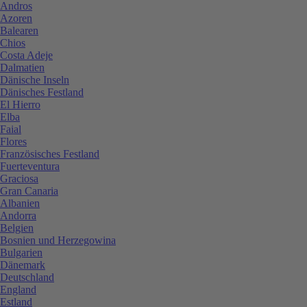
Andros
Azoren
Balearen
Chios
Costa Adeje
Dalmatien
Dänische Inseln
Dänisches Festland
El Hierro
Elba
Faial
Flores
Französisches Festland
Fuerteventura
Graciosa
Gran Canaria
Albanien
Andorra
Belgien
Bosnien und Herzegowina
Bulgarien
Dänemark
Deutschland
England
Estland