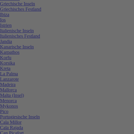
Griechische Inseln
Griechisches Festland
Ibiza
Ios
Istrien
Italienische Inseln
Italienisches Festland
Jandia
Kanarische Inseln
Karpathos
Korfu
Korsika
Kreta
La Palma
Lanzarote
Madeira
Mallorca
Malta (Insel)
Menorca
Mykonos
Pico
Portugiesische Inseln
Cala Millor
Cala Rajada
Can Picafort