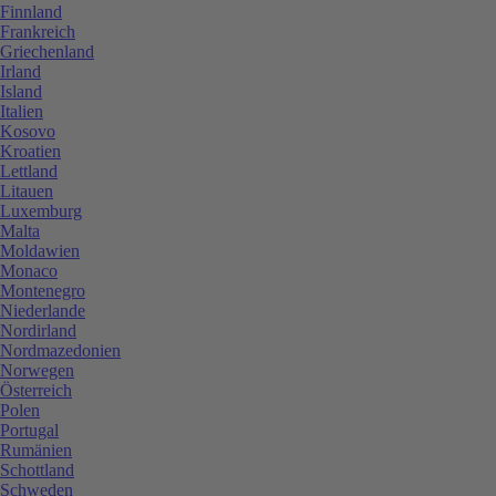
Finnland
Frankreich
Griechenland
Irland
Island
Italien
Kosovo
Kroatien
Lettland
Litauen
Luxemburg
Malta
Moldawien
Monaco
Montenegro
Niederlande
Nordirland
Nordmazedonien
Norwegen
Österreich
Polen
Portugal
Rumänien
Schottland
Schweden