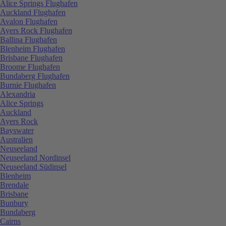
Alice Springs Flughafen
Auckland Flughafen
Avalon Flughafen
Ayers Rock Flughafen
Ballina Flughafen
Blenheim Flughafen
Brisbane Flughafen
Broome Flughafen
Bundaberg Flughafen
Burnie Flughafen
Alexandria
Alice Springs
Auckland
Ayers Rock
Bayswater
Australien
Neuseeland
Neuseeland Nordinsel
Neuseeland Südinsel
Blenheim
Brendale
Brisbane
Bunbury
Bundaberg
Cairns