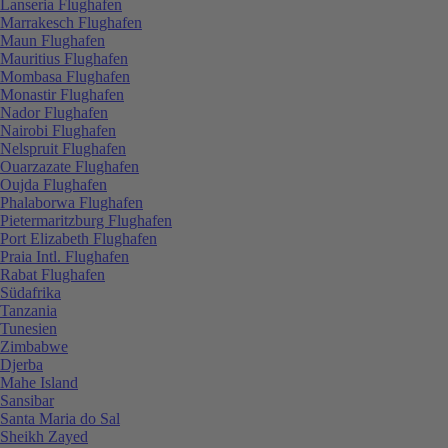
Lanseria Flughafen
Marrakesch Flughafen
Maun Flughafen
Mauritius Flughafen
Mombasa Flughafen
Monastir Flughafen
Nador Flughafen
Nairobi Flughafen
Nelspruit Flughafen
Ouarzazate Flughafen
Oujda Flughafen
Phalaborwa Flughafen
Pietermaritzburg Flughafen
Port Elizabeth Flughafen
Praia Intl. Flughafen
Rabat Flughafen
Südafrika
Tanzania
Tunesien
Zimbabwe
Djerba
Mahe Island
Sansibar
Santa Maria do Sal
Sheikh Zayed