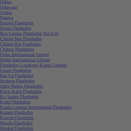
Nikko
Odawara
Osaka
Pattaya
Batumi Flughafen
Beirut Flughafen
Ben Gurion Flughafen Tel Aviv
Chiang Mai Flughafen
Chiang Rai Flughafen
Chitose Flughafen
Doha International Airport
Dubai International Airport
Flughafen Langkawi Kuala Lumpur
Guam Flughafen
Hat Yai Flughafen
Incheon Flughafen
Johor Bahru Flughafen
Khon Kaen Flughafen
Ko Samui Flughafen
Krabi Flughafen
Kuala Lumpur International Flughafen
Kutaisi Flughafen
Kuwait Flughafen
Manila Flughafen
Maskat Flughafen