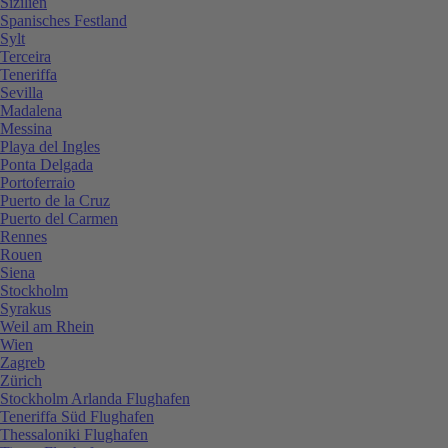
Sizilien
Spanisches Festland
Sylt
Terceira
Teneriffa
Sevilla
Madalena
Messina
Playa del Ingles
Ponta Delgada
Portoferraio
Puerto de la Cruz
Puerto del Carmen
Rennes
Rouen
Siena
Stockholm
Syrakus
Weil am Rhein
Wien
Zagreb
Zürich
Stockholm Arlanda Flughafen
Teneriffa Süd Flughafen
Thessaloniki Flughafen