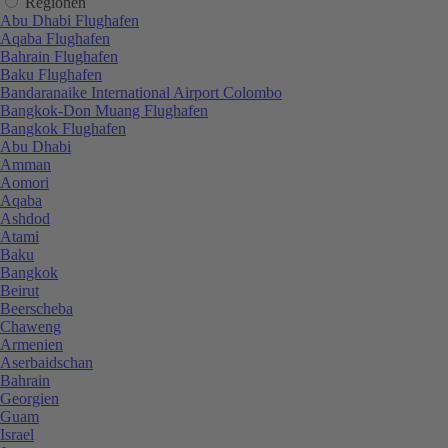
Regionen
Abu Dhabi Flughafen
Aqaba Flughafen
Bahrain Flughafen
Baku Flughafen
Bandaranaike International Airport Colombo
Bangkok-Don Muang Flughafen
Bangkok Flughafen
Abu Dhabi
Amman
Aomori
Aqaba
Ashdod
Atami
Baku
Bangkok
Beirut
Beerscheba
Chaweng
Armenien
Aserbaidschan
Bahrain
Georgien
Guam
Israel