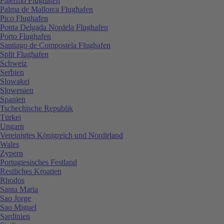
Palermo Flughafen
Palma de Mallorca Flughafen
Pico Flughafen
Ponta Delgada Nordela Flughafen
Porto Flughafen
Santiago de Compostela Flughafen
Split Flughafen
Schweiz
Serbien
Slowakei
Slowenien
Spanien
Tschechische Republik
Türkei
Ungarn
Vereinigtes Königreich und Nordirland
Wales
Zypern
Portugiesisches Festland
Restliches Kroatien
Rhodos
Santa Maria
Sao Jorge
Sao Miguel
Sardinien