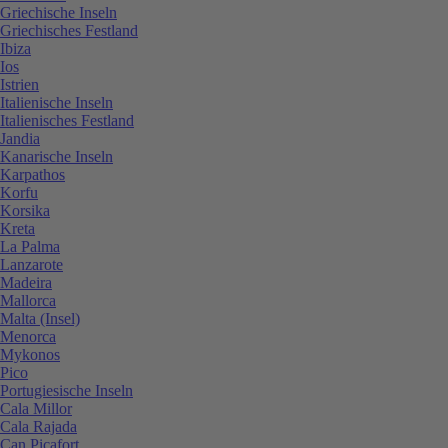
Griechische Inseln
Griechisches Festland
Ibiza
Ios
Istrien
Italienische Inseln
Italienisches Festland
Jandia
Kanarische Inseln
Karpathos
Korfu
Korsika
Kreta
La Palma
Lanzarote
Madeira
Mallorca
Malta (Insel)
Menorca
Mykonos
Pico
Portugiesische Inseln
Cala Millor
Cala Rajada
Can Picafort