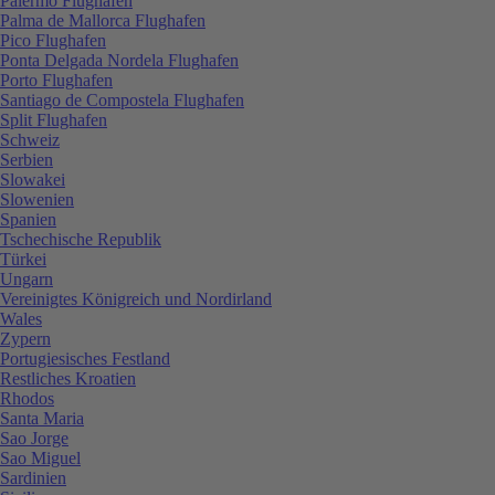
Palermo Flughafen
Palma de Mallorca Flughafen
Pico Flughafen
Ponta Delgada Nordela Flughafen
Porto Flughafen
Santiago de Compostela Flughafen
Split Flughafen
Schweiz
Serbien
Slowakei
Slowenien
Spanien
Tschechische Republik
Türkei
Ungarn
Vereinigtes Königreich und Nordirland
Wales
Zypern
Portugiesisches Festland
Restliches Kroatien
Rhodos
Santa Maria
Sao Jorge
Sao Miguel
Sardinien