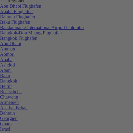
Regionen
Abu Dhabi Flughafen
Aqaba Flughafen
Bahrain Flughafen
Baku Flughafen
Bandaranaike International Airport Colombo
Bangkok-Don Muang Flughafen
Bangkok Flughafen
Abu Dhabi
Amman
Aomori
Aqaba
Ashdod
Atami
Baku
Bangkok
Beirut
Beerscheba
Chaweng
Armenien
Aserbaidschan
Bahrain
Georgien
Guam
Israel