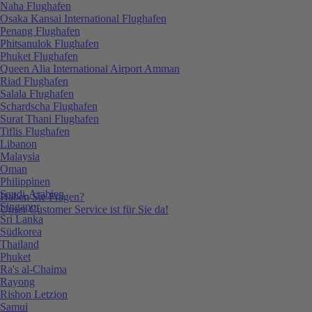
Naha Flughafen
Osaka Kansai International Flughafen
Penang Flughafen
Phitsanulok Flughafen
Phuket Flughafen
Queen Alia International Airport Amman
Riad Flughafen
Salala Flughafen
Schardscha Flughafen
Surat Thani Flughafen
Tiflis Flughafen
Libanon
Malaysia
Oman
Philippinen
Saudi-Arabien
Haben Sie Fragen?
Singapur
Unser Customer Service ist für Sie da!
Sri Lanka
Südkorea
Thailand
Phuket
Ra's al-Chaima
Rayong
Rishon Letzion
Samui