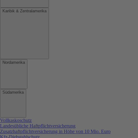
Karibik & Zentralamerika
Nordamerika
Südamerika
Vollkaskoschutz
Landesübliche Haftpflichtversicherung
Zusatzhaftpflichtversicherung in Höhe von 10 Mio. Euro
Kfz-Diebstahlschutz