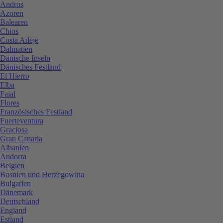
Andros
Azoren
Balearen
Chios
Costa Adeje
Dalmatien
Dänische Inseln
Dänisches Festland
El Hierro
Elba
Faial
Flores
Französisches Festland
Fuerteventura
Graciosa
Gran Canaria
Albanien
Andorra
Belgien
Bosnien und Herzegowina
Bulgarien
Dänemark
Deutschland
England
Estland