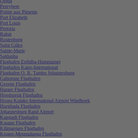
Oujda
Pereybere
Pointe aux Piments
Port Elizabeth
Port Louis
Pretoria
Rabat
Rustenburg
Saint Gilles
Sainte-Marie
Saldanha
Flughafen Enfidha-Hammamet
Flughafen Kairo-International
Flughafen O. R. Tambo Johannesburg
Gaborone Flughafen
George Flughafen
Harare Flughafen
Hoedspruit Flughafen
Hosea Kutako International Airport Windhoek
Hurghada Flughafen
Johannesburg Rand Airport
Kapstadt Flughafen
Kasane Flughafen
Kilimanjaro Flughafen
Kruger-Mpumalanga Flughafen