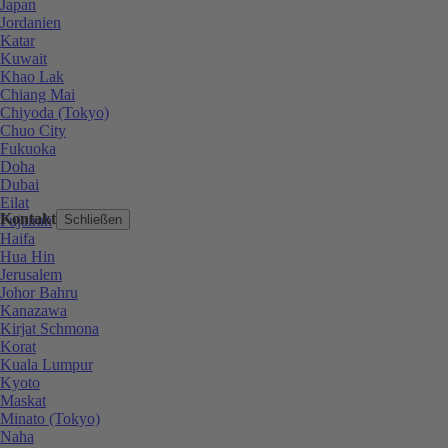
Japan
Jordanien
Katar
Kuwait
Khao Lak
Chiang Mai
Chiyoda (Tokyo)
Chuo City
Fukuoka
Doha
Dubai
Eilat
Kontakt
Fujairah
Schließen
Haifa
Hua Hin
Jerusalem
Johor Bahru
Kanazawa
Kirjat Schmona
Korat
Kuala Lumpur
Kyoto
Maskat
Minato (Tokyo)
Naha