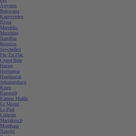
Fez
Ägypten
Botswana
Kapeverden
Kenia
Marokko
Mauritius
Namibia
Reunion
Seychellen
Flic En Flac
Grand Baie
Harare
Hermanus
Hoedspruit
Johannesburg
Kairo
Kapstadt
Katima Mulilo
Le Morne
Le Port
Lüderitz
Marrakesch
Mombasa
Nairobi