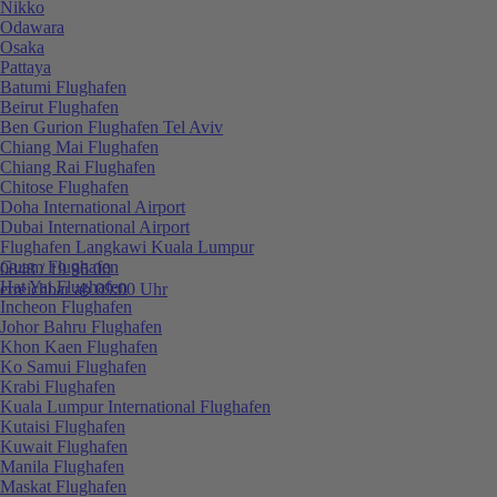
Nikko
Odawara
Osaka
Pattaya
Batumi Flughafen
Beirut Flughafen
Ben Gurion Flughafen Tel Aviv
Chiang Mai Flughafen
Chiang Rai Flughafen
Chitose Flughafen
Doha International Airport
Dubai International Airport
Flughafen Langkawi Kuala Lumpur
Guam Flughafen
0848 / 19 96 00
Hat Yai Flughafen
erreichbar ab 09:00 Uhr
Incheon Flughafen
Johor Bahru Flughafen
Khon Kaen Flughafen
Ko Samui Flughafen
Krabi Flughafen
Kuala Lumpur International Flughafen
Kutaisi Flughafen
Kuwait Flughafen
Manila Flughafen
Maskat Flughafen