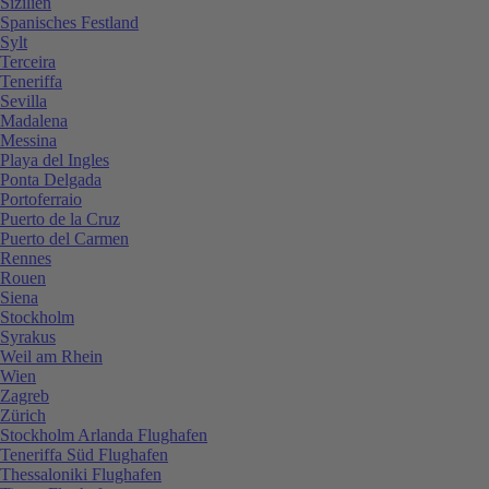
Sizilien
Spanisches Festland
Sylt
Terceira
Teneriffa
Sevilla
Madalena
Messina
Playa del Ingles
Ponta Delgada
Portoferraio
Puerto de la Cruz
Puerto del Carmen
Rennes
Rouen
Siena
Stockholm
Syrakus
Weil am Rhein
Wien
Zagreb
Zürich
Stockholm Arlanda Flughafen
Teneriffa Süd Flughafen
Thessaloniki Flughafen