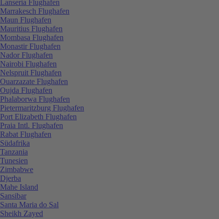
Lanseria Flughafen
Marrakesch Flughafen
Maun Flughafen
Mauritius Flughafen
Mombasa Flughafen
Monastir Flughafen
Nador Flughafen
Nairobi Flughafen
Nelspruit Flughafen
Ouarzazate Flughafen
Oujda Flughafen
Phalaborwa Flughafen
Pietermaritzburg Flughafen
Port Elizabeth Flughafen
Praia Intl. Flughafen
Rabat Flughafen
Südafrika
Tanzania
Tunesien
Zimbabwe
Djerba
Mahe Island
Sansibar
Santa Maria do Sal
Sheikh Zayed