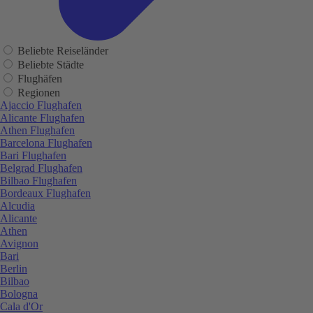
Beliebte Reiseländer
Beliebte Städte
Flughäfen
Regionen
Ajaccio Flughafen
Alicante Flughafen
Athen Flughafen
Barcelona Flughafen
Bari Flughafen
Belgrad Flughafen
Bilbao Flughafen
Bordeaux Flughafen
Alcudia
Alicante
Athen
Avignon
Bari
Berlin
Bilbao
Bologna
Cala d'Or