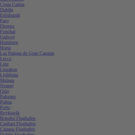
Costa Calma
Dublin
Edinburgh
Faro
Florenz
Funchal
Galway
Hamburg
Horta
Las Palmas de Gran Canaria
Lecce
Linz
Lissabon
Ljubljana
Malaga
Neapel
Oslo
Palermo
Palma
Porto
Reykjavík
Brindisi Flughafen
Cagliari Flughafen
Catania Flughafen
Dublin Flughafen