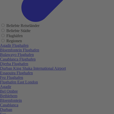
Beliebte Reiseländer
Beliebte Städte
Flughäfen
Regionen
Agadir Flughafen
Bloemfontein Flughafen
Bulawayo Flughafen
Casablanca Flughafen
Djerba Flughafen
Durban King Shaka International Airport
Essaouira Flughafen
Fez Flughafen
Flughafen East London
Agadir
Bel Ombre
Bethlehem
Bloemfontein
Casablanca
Durban