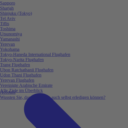
Sapporo
Sharjah
Shinjuku (Tokyo)
Tel Aviv
Tiflis
Toshima
Utsunomiya
Yamanashi
Yerevan
Yokohama
Tokyo-Haneda International Flughafen
Tokyo-Narita Flughafen
Trang Flughafen
Ubon Ratchathanii Flughafen
Udon Thani Flughafen
Yerevan Flughafen
Vereinigte Arabische Emirate
Alle Ziele im Überblick
Account
Wussten Sie, dass Sie vieles auch selbst erledigen können?