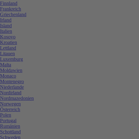
Finnland
Frankreich
Griechenland
Irland
Island
Italien
Kosovo
Kroatien
Lettland
Litauen
Luxemburg
Malta
Moldawien
Monaco
Montenegro
Niederlande
Nordirland
Nordmazedonien
Norwegen
Österreich
Polen
Portugal
Rumänien
Schottland
Schweden