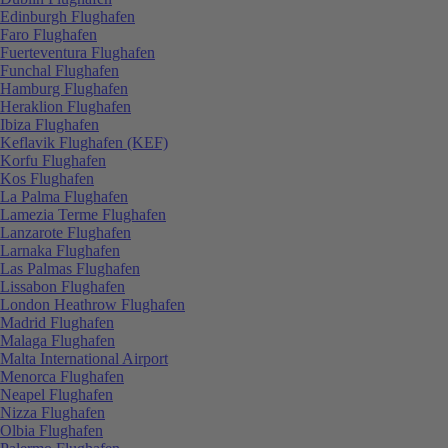
Edinburgh Flughafen
Faro Flughafen
Fuerteventura Flughafen
Funchal Flughafen
Hamburg Flughafen
Heraklion Flughafen
Ibiza Flughafen
Keflavik Flughafen (KEF)
Korfu Flughafen
Kos Flughafen
La Palma Flughafen
Lamezia Terme Flughafen
Lanzarote Flughafen
Larnaka Flughafen
Las Palmas Flughafen
Lissabon Flughafen
London Heathrow Flughafen
Madrid Flughafen
Malaga Flughafen
Malta International Airport
Menorca Flughafen
Neapel Flughafen
Nizza Flughafen
Olbia Flughafen