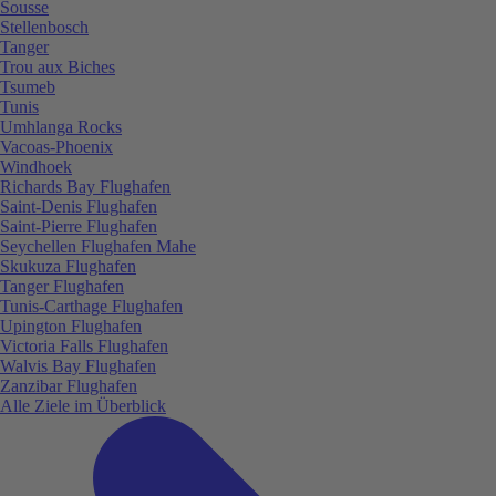
Sousse
Stellenbosch
Tanger
Trou aux Biches
Tsumeb
Tunis
Umhlanga Rocks
Vacoas-Phoenix
Windhoek
Richards Bay Flughafen
Saint-Denis Flughafen
Saint-Pierre Flughafen
Seychellen Flughafen Mahe
Skukuza Flughafen
Tanger Flughafen
Tunis-Carthage Flughafen
Upington Flughafen
Victoria Falls Flughafen
Walvis Bay Flughafen
Zanzibar Flughafen
Alle Ziele im Überblick