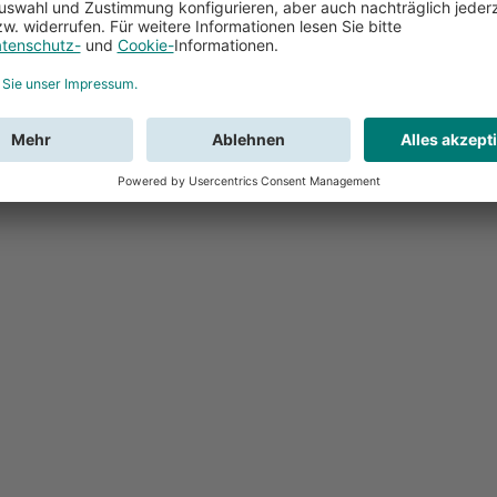
Feedback
Sie haben Fr
Buchung?