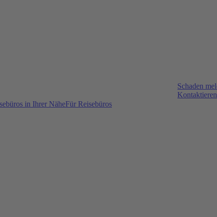
Schaden me
Kontaktieren
sebüros in Ihrer Nähe
Für Reisebüros