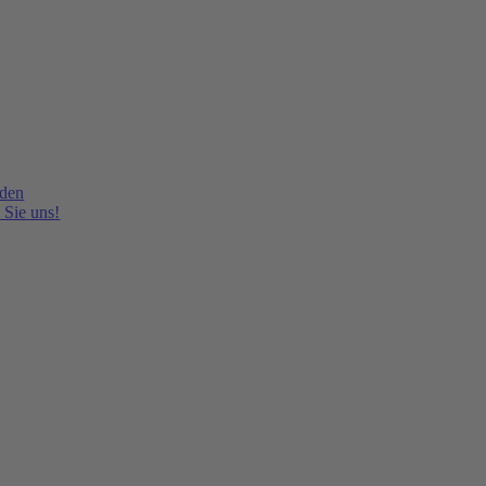
lden
 Sie uns!