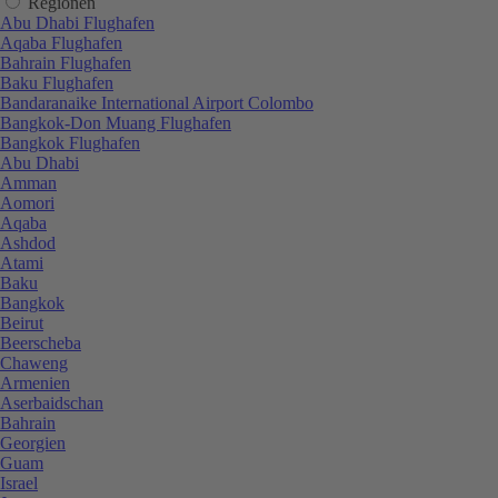
Regionen
Abu Dhabi Flughafen
Aqaba Flughafen
Bahrain Flughafen
Baku Flughafen
Bandaranaike International Airport Colombo
Bangkok-Don Muang Flughafen
Bangkok Flughafen
Abu Dhabi
Amman
Aomori
Aqaba
Ashdod
Atami
Baku
Bangkok
Beirut
Beerscheba
Chaweng
Armenien
Aserbaidschan
Bahrain
Georgien
Guam
Israel