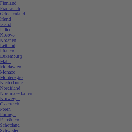
Finnland
Frankreich
Griechenland
Irland
Island
Italien
Kosovo
Kroatien
Lettland
Litauen
Luxemburg
Malta
Moldawien
Monaco
Montenegro
Niederlande
Nordirland
Nordmazedonien
Norwegen
Österreich
Polen
Portugal
Rumänien
Schottland
Schweden