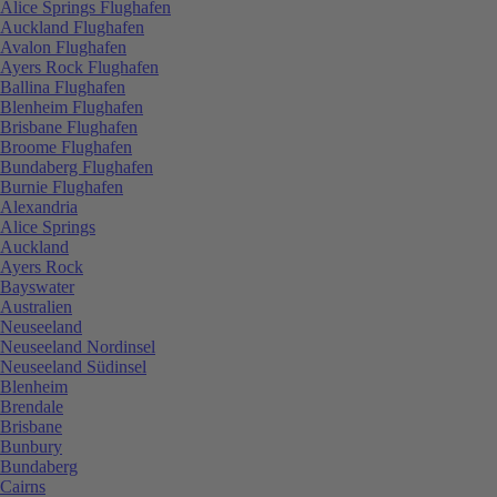
Alice Springs Flughafen
Auckland Flughafen
Avalon Flughafen
Ayers Rock Flughafen
Ballina Flughafen
Blenheim Flughafen
Brisbane Flughafen
Broome Flughafen
Bundaberg Flughafen
Burnie Flughafen
Alexandria
Alice Springs
Auckland
Ayers Rock
Bayswater
Australien
Neuseeland
Neuseeland Nordinsel
Neuseeland Südinsel
Blenheim
Brendale
Brisbane
Bunbury
Bundaberg
Cairns