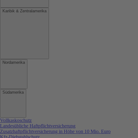
Karibik & Zentralamerika
Nordamerika
Südamerika
Vollkaskoschutz
Landesübliche Haftpflichtversicherung
Zusatzhaftpflichtversicherung in Höhe von 10 Mio. Euro
Kfz-Diebstahlschutz