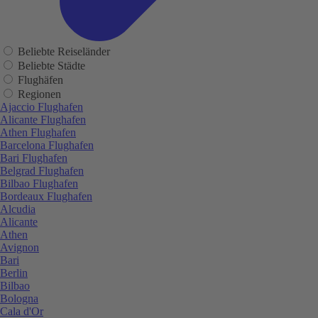
Beliebte Reiseländer
Beliebte Städte
Flughäfen
Regionen
Ajaccio Flughafen
Alicante Flughafen
Athen Flughafen
Barcelona Flughafen
Bari Flughafen
Belgrad Flughafen
Bilbao Flughafen
Bordeaux Flughafen
Alcudia
Alicante
Athen
Avignon
Bari
Berlin
Bilbao
Bologna
Cala d'Or