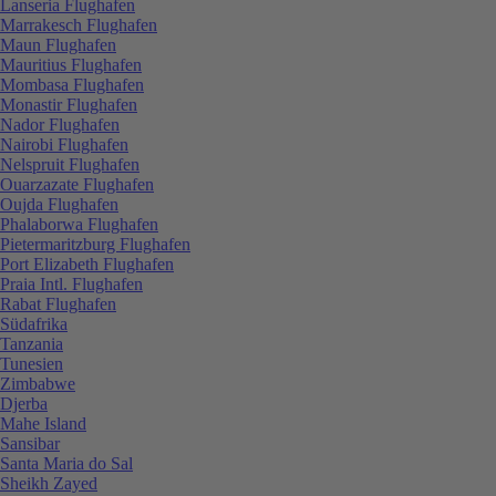
Lanseria Flughafen
Marrakesch Flughafen
Maun Flughafen
Mauritius Flughafen
Mombasa Flughafen
Monastir Flughafen
Nador Flughafen
Nairobi Flughafen
Nelspruit Flughafen
Ouarzazate Flughafen
Oujda Flughafen
Phalaborwa Flughafen
Pietermaritzburg Flughafen
Port Elizabeth Flughafen
Praia Intl. Flughafen
Rabat Flughafen
Südafrika
Tanzania
Tunesien
Zimbabwe
Djerba
Mahe Island
Sansibar
Santa Maria do Sal
Sheikh Zayed