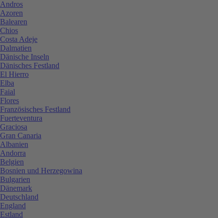
Andros
Azoren
Balearen
Chios
Costa Adeje
Dalmatien
Dänische Inseln
Dänisches Festland
El Hierro
Elba
Faial
Flores
Französisches Festland
Fuerteventura
Graciosa
Gran Canaria
Albanien
Andorra
Belgien
Bosnien und Herzegowina
Bulgarien
Dänemark
Deutschland
England
Estland