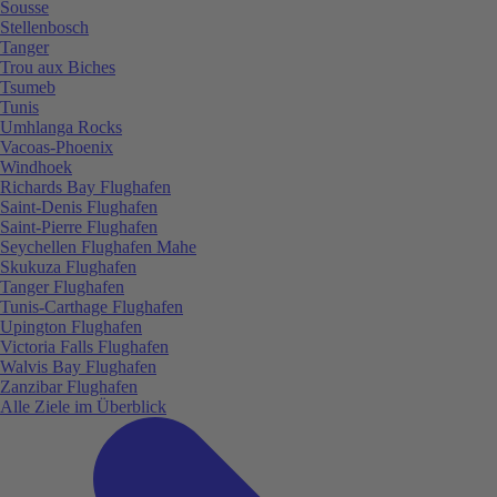
Sousse
Stellenbosch
Tanger
Trou aux Biches
Tsumeb
Tunis
Umhlanga Rocks
Vacoas-Phoenix
Windhoek
Richards Bay Flughafen
Saint-Denis Flughafen
Saint-Pierre Flughafen
Seychellen Flughafen Mahe
Skukuza Flughafen
Tanger Flughafen
Tunis-Carthage Flughafen
Upington Flughafen
Victoria Falls Flughafen
Walvis Bay Flughafen
Zanzibar Flughafen
Alle Ziele im Überblick