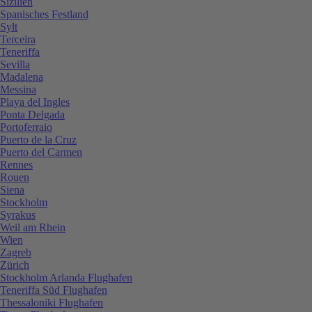
Sizilien
Spanisches Festland
Sylt
Terceira
Teneriffa
Sevilla
Madalena
Messina
Playa del Ingles
Ponta Delgada
Portoferraio
Puerto de la Cruz
Puerto del Carmen
Rennes
Rouen
Siena
Stockholm
Syrakus
Weil am Rhein
Wien
Zagreb
Zürich
Stockholm Arlanda Flughafen
Teneriffa Süd Flughafen
Thessaloniki Flughafen