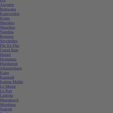
Fez
Ägypten
Botswana
Kapeverden
Kenia
Marokko
Mauritius
Namibia
Reunion
Seychellen
Flic En Flac
Grand Baie
Harare
Hermanus
Hoedspruit
Johannesburg
Kairo
Kapstadt
Katima Mulilo
Le Morne
Le Port
Lüderitz
Marrakesch
Mombasa
Nairobi