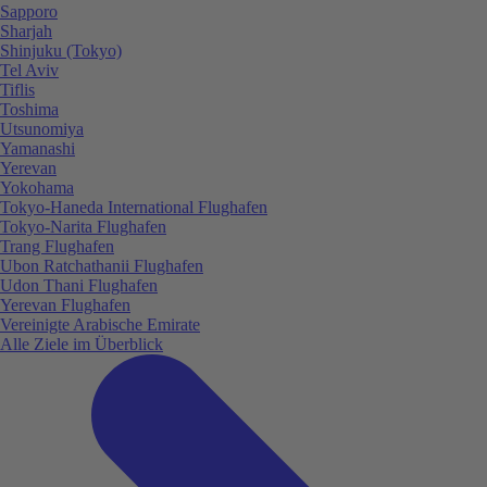
Sapporo
Sharjah
Shinjuku (Tokyo)
Tel Aviv
Tiflis
Toshima
Utsunomiya
Yamanashi
Yerevan
Yokohama
Tokyo-Haneda International Flughafen
Tokyo-Narita Flughafen
Trang Flughafen
Ubon Ratchathanii Flughafen
Udon Thani Flughafen
Yerevan Flughafen
Vereinigte Arabische Emirate
Alle Ziele im Überblick