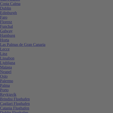
Costa Calma
Dublin
Edinburgh
Faro
Florenz
Funchal
Galway
Hamburg
Horta
Las Palmas de Gran Canaria
Lecce
Linz
Lissabon
Ljubljana
Malaga
Neapel
Oslo
Palermo
Palma
Porto
Reykjavík
Brindisi Flughafen
Cagliari Flughafen
Catania Flughafen
Dublin Flughafen