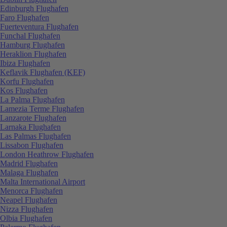
Edinburgh Flughafen
Faro Flughafen
Fuerteventura Flughafen
Funchal Flughafen
Hamburg Flughafen
Heraklion Flughafen
Ibiza Flughafen
Keflavik Flughafen (KEF)
Korfu Flughafen
Kos Flughafen
La Palma Flughafen
Lamezia Terme Flughafen
Lanzarote Flughafen
Larnaka Flughafen
Las Palmas Flughafen
Lissabon Flughafen
London Heathrow Flughafen
Madrid Flughafen
Malaga Flughafen
Malta International Airport
Menorca Flughafen
Neapel Flughafen
Nizza Flughafen
Olbia Flughafen