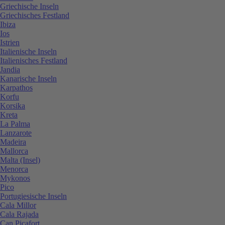
Griechische Inseln
Griechisches Festland
Ibiza
Ios
Istrien
Italienische Inseln
Italienisches Festland
Jandia
Kanarische Inseln
Karpathos
Korfu
Korsika
Kreta
La Palma
Lanzarote
Madeira
Mallorca
Malta (Insel)
Menorca
Mykonos
Pico
Portugiesische Inseln
Cala Millor
Cala Rajada
Can Picafort