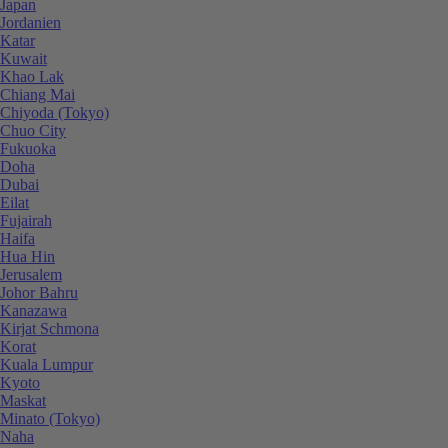
Japan
Jordanien
Katar
Kuwait
Khao Lak
Chiang Mai
Chiyoda (Tokyo)
Chuo City
Fukuoka
Doha
Dubai
Eilat
Fujairah
Haifa
Hua Hin
Jerusalem
Johor Bahru
Kanazawa
Kirjat Schmona
Korat
Kuala Lumpur
Kyoto
Maskat
Minato (Tokyo)
Naha