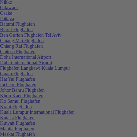
Nikko
Odawara
Osaka
Pattaya
Batumi Flughafen
Beirut Flughafen
Ben Gurion Flughafen Tel Aviv
Chiang Mai Flughafen
Chiang Rai Flughafen
Chitose Flughafen
Doha International Airport
Dubai International Airport
Flughafen Langkawi Kuala Lumpur
Guam Flughafen
Hat Yai Flughafen
Incheon Flughafen
Johor Bahru Flughafen
Khon Kaen Flughafen
Ko Samui Flughafen
Krabi Flughafen
Kuala Lumpur International Flughafen
Kutaisi Flughafen
Kuwait Flughafen
Manila Flughafen
Maskat Flughafen