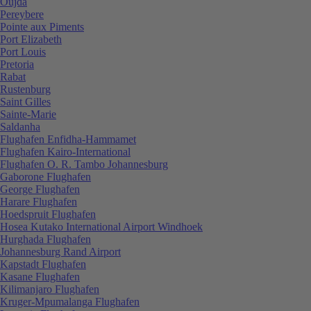
Oujda
Pereybere
Pointe aux Piments
Port Elizabeth
Port Louis
Pretoria
Rabat
Rustenburg
Saint Gilles
Sainte-Marie
Saldanha
Flughafen Enfidha-Hammamet
Flughafen Kairo-International
Flughafen O. R. Tambo Johannesburg
Gaborone Flughafen
George Flughafen
Harare Flughafen
Hoedspruit Flughafen
Hosea Kutako International Airport Windhoek
Hurghada Flughafen
Johannesburg Rand Airport
Kapstadt Flughafen
Kasane Flughafen
Kilimanjaro Flughafen
Kruger-Mpumalanga Flughafen