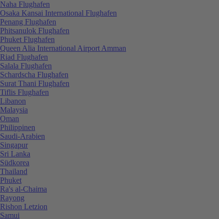
Naha Flughafen
Osaka Kansai International Flughafen
Penang Flughafen
Phitsanulok Flughafen
Phuket Flughafen
Queen Alia International Airport Amman
Riad Flughafen
Salala Flughafen
Schardscha Flughafen
Surat Thani Flughafen
Tiflis Flughafen
Libanon
Malaysia
Oman
Philippinen
Saudi-Arabien
Singapur
Sri Lanka
Südkorea
Thailand
Phuket
Ra's al-Chaima
Rayong
Rishon Letzion
Samui