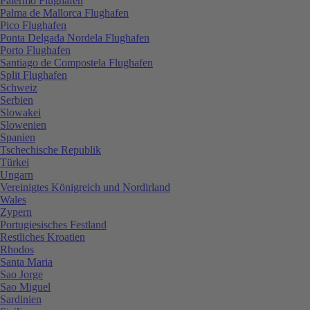
Palermo Flughafen
Palma de Mallorca Flughafen
Pico Flughafen
Ponta Delgada Nordela Flughafen
Porto Flughafen
Santiago de Compostela Flughafen
Split Flughafen
Schweiz
Serbien
Slowakei
Slowenien
Spanien
Tschechische Republik
Türkei
Ungarn
Vereinigtes Königreich und Nordirland
Wales
Zypern
Portugiesisches Festland
Restliches Kroatien
Rhodos
Santa Maria
Sao Jorge
Sao Miguel
Sardinien