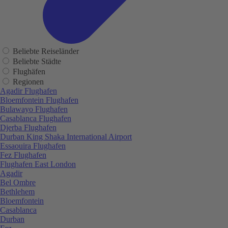
Beliebte Reiseländer
Beliebte Städte
Flughäfen
Regionen
Agadir Flughafen
Bloemfontein Flughafen
Bulawayo Flughafen
Casablanca Flughafen
Djerba Flughafen
Durban King Shaka International Airport
Essaouira Flughafen
Fez Flughafen
Flughafen East London
Agadir
Bel Ombre
Bethlehem
Bloemfontein
Casablanca
Durban