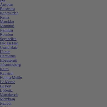
Fez
Ägypten
Botswana
Kapeverden
Kenia
Marokko
Mauritius
Namibia
Reunion
Seychellen
Flic En Flac
Grand Baie
Harare
Hermanus
Hoedspruit
Johannesburg
Kairo
Kapstadt
Katima Mulilo
Le Morne
Le Port
Lüderitz
Marrakesch
Mombasa
Nairobi