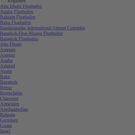
Regionen
Abu Dhabi Flughafen
Aqaba Flughafen
Bahrain Flughafen
Baku Flughafen
Bandaranaike International Airport Colombo
Bangkok-Don Muang Flughafen
Bangkok Flughafen
Abu Dhabi
Amman
Aomori
Aqaba
Ashdod
Atami
Baku
Bangkok
Beirut
Beerscheba
Chaweng
Armenien
Aserbaidschan
Bahrain
Georgien
Guam
Israel