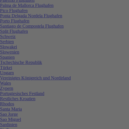
Palermo Flughafen
Palma de Mallorca Flughafen
Pico Flughafen
Ponta Delgada Nordela Flughafen
Porto Flughafen
Santiago de Compostela Flughafen
Split Flughafen
Schweiz
Serbien
Slowakei
Slowenien
Spanien
Tschechische Republik
Türkei
Ungarn
Vereinigtes Königreich und Nordirland
Wales
Zypern
Portugiesisches Festland
Restliches Kroatien
Rhodos
Santa Maria
Sao Jorge
Sao Miguel
Sardinien