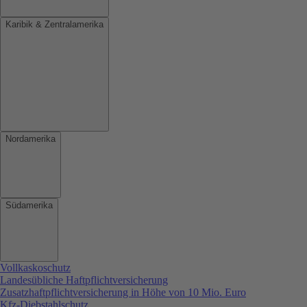
Karibik & Zentralamerika
Nordamerika
Südamerika
Vollkaskoschutz
Landesübliche Haftpflichtversicherung
Zusatzhaftpflichtversicherung in Höhe von 10 Mio. Euro
Kfz-Diebstahlschutz