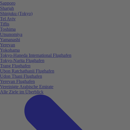
Sapporo
Sharjah
Shinjuku (Tokyo)
Tel Aviv
Tiflis
Toshima
Utsunomiya
Yamanashi
Yerevan
Yokohama
Tokyo-Haneda International Flughafen
Tokyo-Narita Flughafen
Trang Flughafen
Ubon Ratchathanii Flughafen
Udon Thani Flughafen
Yerevan Flughafen
Vereinigte Arabische Emirate
Alle Ziele im Überblick