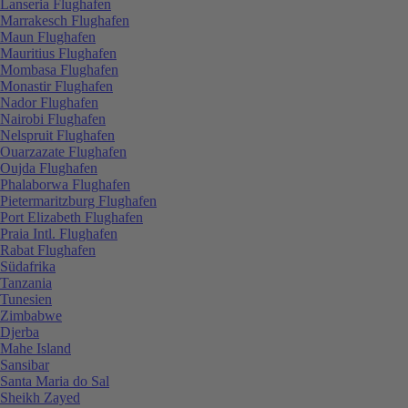
Lanseria Flughafen
Marrakesch Flughafen
Maun Flughafen
Mauritius Flughafen
Mombasa Flughafen
Monastir Flughafen
Nador Flughafen
Nairobi Flughafen
Nelspruit Flughafen
Ouarzazate Flughafen
Oujda Flughafen
Phalaborwa Flughafen
Pietermaritzburg Flughafen
Port Elizabeth Flughafen
Praia Intl. Flughafen
Rabat Flughafen
Südafrika
Tanzania
Tunesien
Zimbabwe
Djerba
Mahe Island
Sansibar
Santa Maria do Sal
Sheikh Zayed