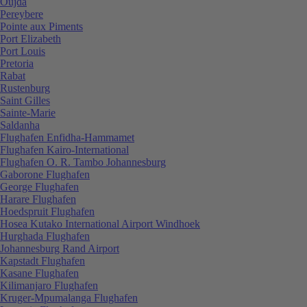
Oujda
Pereybere
Pointe aux Piments
Port Elizabeth
Port Louis
Pretoria
Rabat
Rustenburg
Saint Gilles
Sainte-Marie
Saldanha
Flughafen Enfidha-Hammamet
Flughafen Kairo-International
Flughafen O. R. Tambo Johannesburg
Gaborone Flughafen
George Flughafen
Harare Flughafen
Hoedspruit Flughafen
Hosea Kutako International Airport Windhoek
Hurghada Flughafen
Johannesburg Rand Airport
Kapstadt Flughafen
Kasane Flughafen
Kilimanjaro Flughafen
Kruger-Mpumalanga Flughafen