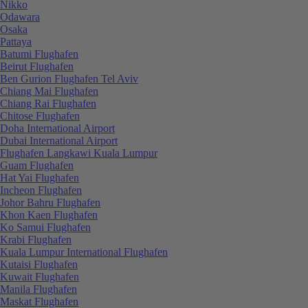
Nikko
Odawara
Osaka
Pattaya
Batumi Flughafen
Beirut Flughafen
Ben Gurion Flughafen Tel Aviv
Chiang Mai Flughafen
Chiang Rai Flughafen
Chitose Flughafen
Doha International Airport
Dubai International Airport
Flughafen Langkawi Kuala Lumpur
Guam Flughafen
Hat Yai Flughafen
Incheon Flughafen
Johor Bahru Flughafen
Khon Kaen Flughafen
Ko Samui Flughafen
Krabi Flughafen
Kuala Lumpur International Flughafen
Kutaisi Flughafen
Kuwait Flughafen
Manila Flughafen
Maskat Flughafen