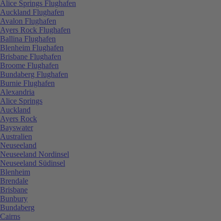
Alice Springs Flughafen
Auckland Flughafen
Avalon Flughafen
Ayers Rock Flughafen
Ballina Flughafen
Blenheim Flughafen
Brisbane Flughafen
Broome Flughafen
Bundaberg Flughafen
Burnie Flughafen
Alexandria
Alice Springs
Auckland
Ayers Rock
Bayswater
Australien
Neuseeland
Neuseeland Nordinsel
Neuseeland Südinsel
Blenheim
Brendale
Brisbane
Bunbury
Bundaberg
Cairns