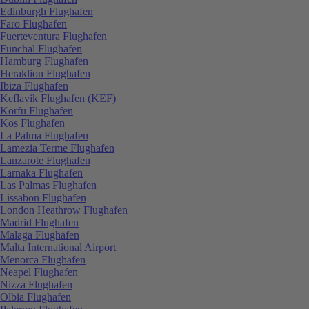
Edinburgh Flughafen
Faro Flughafen
Fuerteventura Flughafen
Funchal Flughafen
Hamburg Flughafen
Heraklion Flughafen
Ibiza Flughafen
Keflavik Flughafen (KEF)
Korfu Flughafen
Kos Flughafen
La Palma Flughafen
Lamezia Terme Flughafen
Lanzarote Flughafen
Larnaka Flughafen
Las Palmas Flughafen
Lissabon Flughafen
London Heathrow Flughafen
Madrid Flughafen
Malaga Flughafen
Malta International Airport
Menorca Flughafen
Neapel Flughafen
Nizza Flughafen
Olbia Flughafen