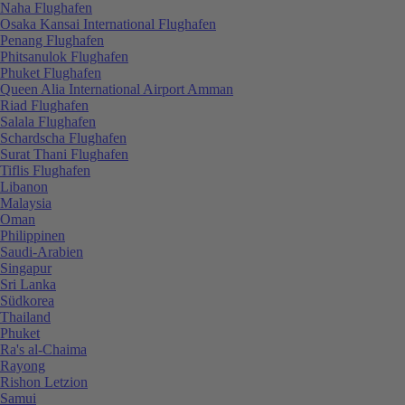
Naha Flughafen
Osaka Kansai International Flughafen
Penang Flughafen
Phitsanulok Flughafen
Phuket Flughafen
Queen Alia International Airport Amman
Riad Flughafen
Salala Flughafen
Schardscha Flughafen
Surat Thani Flughafen
Tiflis Flughafen
Libanon
Malaysia
Oman
Philippinen
Saudi-Arabien
Singapur
Sri Lanka
Südkorea
Thailand
Phuket
Ra's al-Chaima
Rayong
Rishon Letzion
Samui