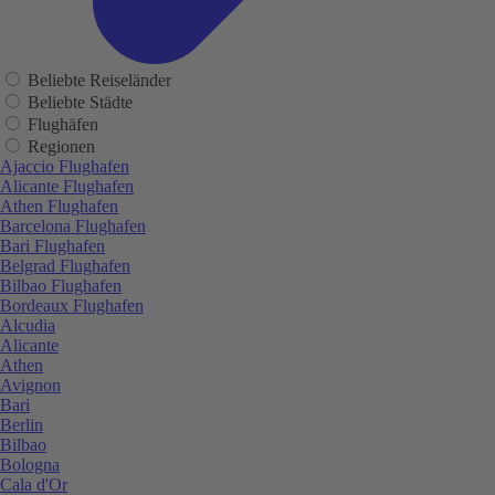
Beliebte Reiseländer
Beliebte Städte
Flughäfen
Regionen
Ajaccio Flughafen
Alicante Flughafen
Athen Flughafen
Barcelona Flughafen
Bari Flughafen
Belgrad Flughafen
Bilbao Flughafen
Bordeaux Flughafen
Alcudia
Alicante
Athen
Avignon
Bari
Berlin
Bilbao
Bologna
Cala d'Or