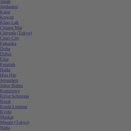
Japan
Jordanien
Katar
Kuwait
Khao Lak
Chiang Mai
Chiyoda (Tokyo)
Chuo City
Fukuoka
Doha
Dubai
Eilat
Fujairah
Haifa
Hua Hin
Jerusalem
Johor Bahru
Kanazawa
Kirjat Schmona
Korat
Kuala Lumpur
Kyoto
Maskat
Minato (Tokyo)
Naha