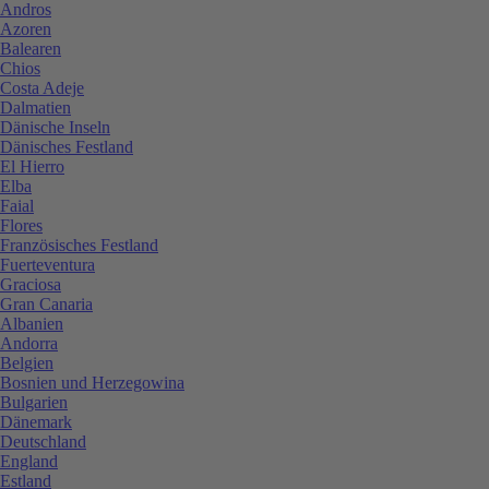
Andros
Azoren
Balearen
Chios
Costa Adeje
Dalmatien
Dänische Inseln
Dänisches Festland
El Hierro
Elba
Faial
Flores
Französisches Festland
Fuerteventura
Graciosa
Gran Canaria
Albanien
Andorra
Belgien
Bosnien und Herzegowina
Bulgarien
Dänemark
Deutschland
England
Estland