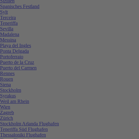
Sizilien
Spanisches Festland
Sylt
Terceira
Teneriffa
Sevilla
Madalena
Messina
Playa del Ingles
Ponta Delgada
Portoferraio
Puerto de la Cruz
Puerto del Carmen
Rennes
Rouen
Siena
Stockholm
Syrakus
Weil am Rhein
Wien
Zagreb
Zürich
Stockholm Arlanda Flughafen
Teneriffa Süd Flughafen
Thessaloniki Flughafen