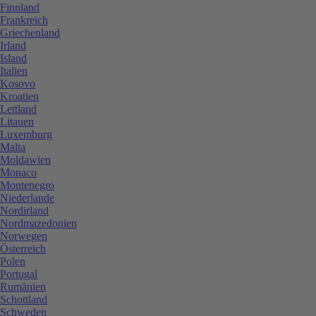
Finnland
Frankreich
Griechenland
Irland
Island
Italien
Kosovo
Kroatien
Lettland
Litauen
Luxemburg
Malta
Moldawien
Monaco
Montenegro
Niederlande
Nordirland
Nordmazedonien
Norwegen
Österreich
Polen
Portugal
Rumänien
Schottland
Schweden