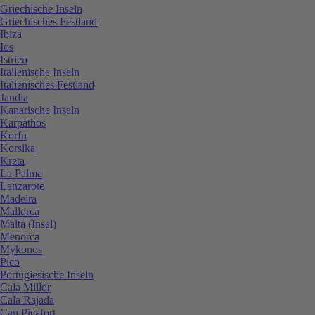
Griechische Inseln
Griechisches Festland
Ibiza
Ios
Istrien
Italienische Inseln
Italienisches Festland
Jandia
Kanarische Inseln
Karpathos
Korfu
Korsika
Kreta
La Palma
Lanzarote
Madeira
Mallorca
Malta (Insel)
Menorca
Mykonos
Pico
Portugiesische Inseln
Cala Millor
Cala Rajada
Can Picafort