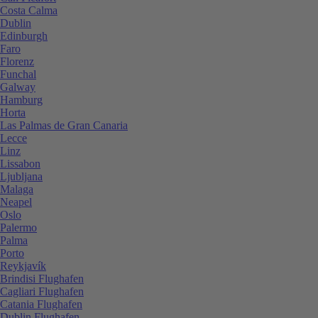
Costa Calma
Dublin
Edinburgh
Faro
Florenz
Funchal
Galway
Hamburg
Horta
Las Palmas de Gran Canaria
Lecce
Linz
Lissabon
Ljubljana
Malaga
Neapel
Oslo
Palermo
Palma
Porto
Reykjavík
Brindisi Flughafen
Cagliari Flughafen
Catania Flughafen
Dublin Flughafen