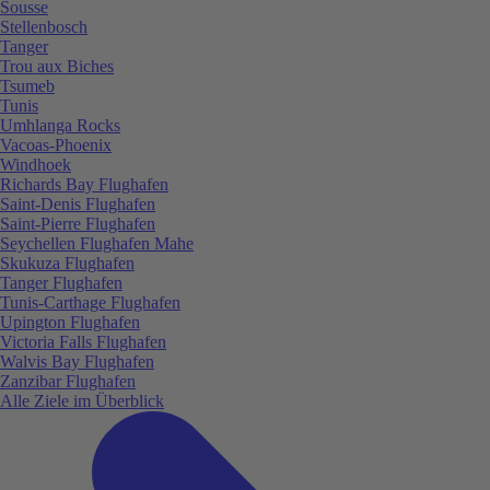
Sousse
Stellenbosch
Tanger
Trou aux Biches
Tsumeb
Tunis
Umhlanga Rocks
Vacoas-Phoenix
Windhoek
Richards Bay Flughafen
Saint-Denis Flughafen
Saint-Pierre Flughafen
Seychellen Flughafen Mahe
Skukuza Flughafen
Tanger Flughafen
Tunis-Carthage Flughafen
Upington Flughafen
Victoria Falls Flughafen
Walvis Bay Flughafen
Zanzibar Flughafen
Alle Ziele im Überblick