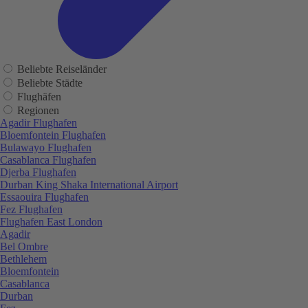
Beliebte Reiseländer
Beliebte Städte
Flughäfen
Regionen
Agadir Flughafen
Bloemfontein Flughafen
Bulawayo Flughafen
Casablanca Flughafen
Djerba Flughafen
Durban King Shaka International Airport
Essaouira Flughafen
Fez Flughafen
Flughafen East London
Agadir
Bel Ombre
Bethlehem
Bloemfontein
Casablanca
Durban