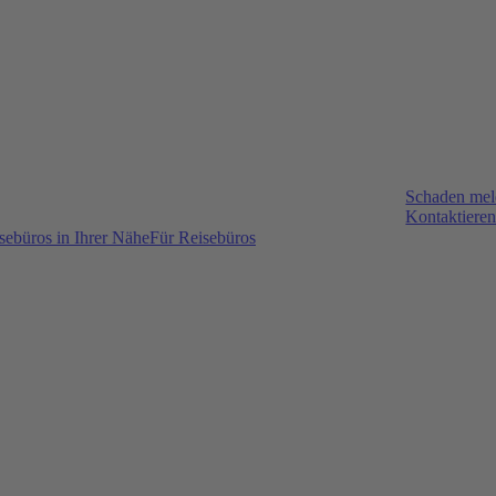
Schaden me
Kontaktieren
sebüros in Ihrer Nähe
Für Reisebüros