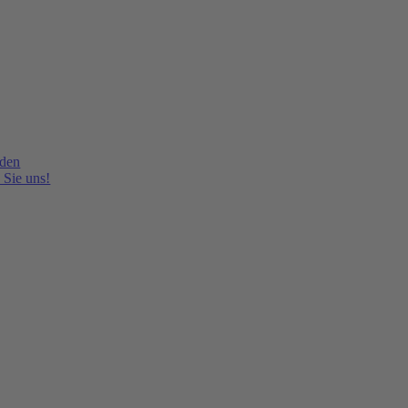
lden
 Sie uns!