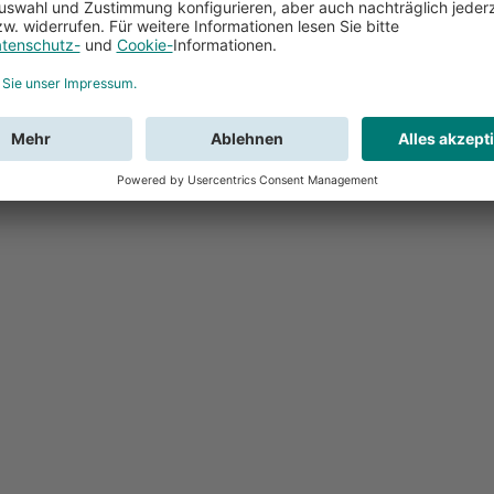
Feedback
Sie haben Fr
Buchung?