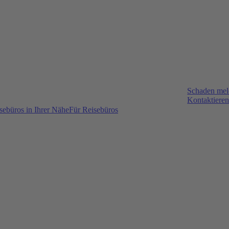
Schaden me
Kontaktieren
sebüros in Ihrer Nähe
Für Reisebüros