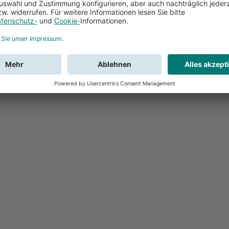
Feedback
Sie haben Fr
Buchung?