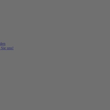
lden
 Sie uns!