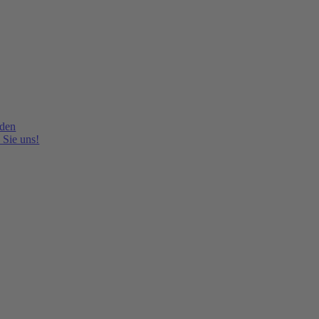
lden
 Sie uns!