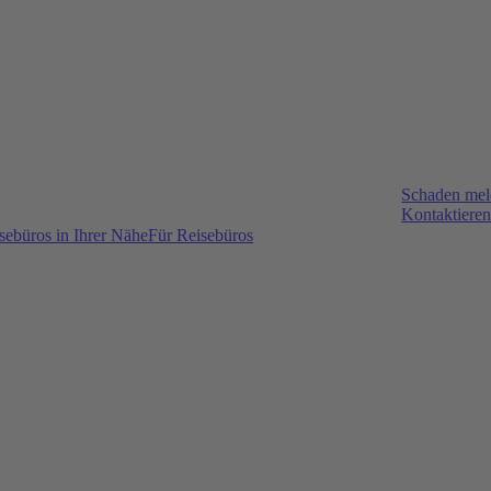
Schaden me
Kontaktieren
sebüros in Ihrer Nähe
Für Reisebüros