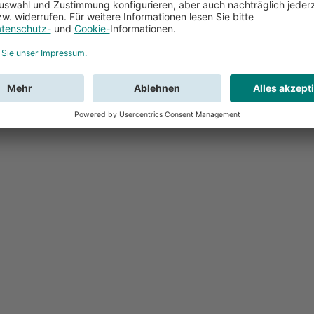
Feedback
Sie haben Fr
Buchung?