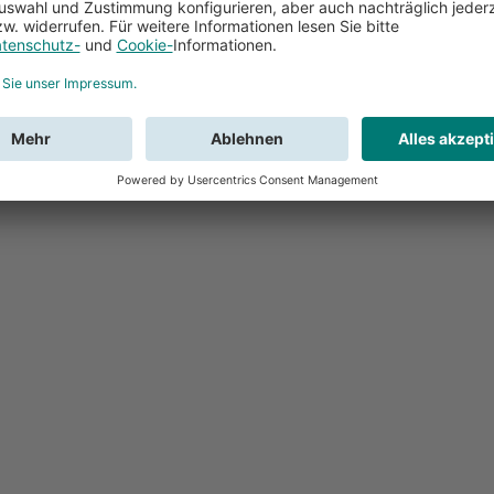
Feedback
Sie haben Fr
Buchung?