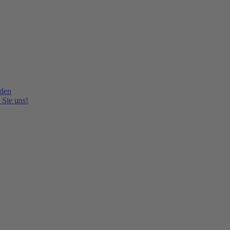
lden
 Sie uns!