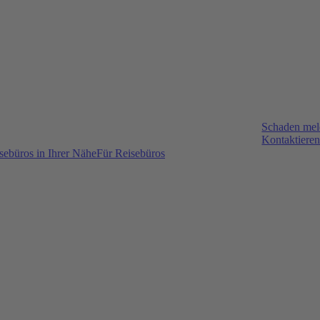
Schaden me
Kontaktieren
sebüros in Ihrer Nähe
Für Reisebüros