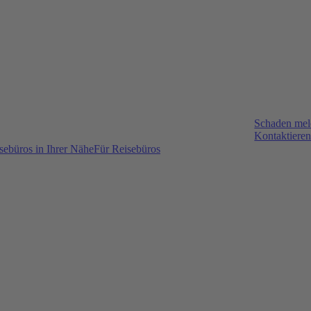
Schaden me
Kontaktieren
sebüros in Ihrer Nähe
Für Reisebüros