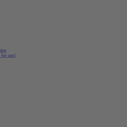
lden
 Sie uns!