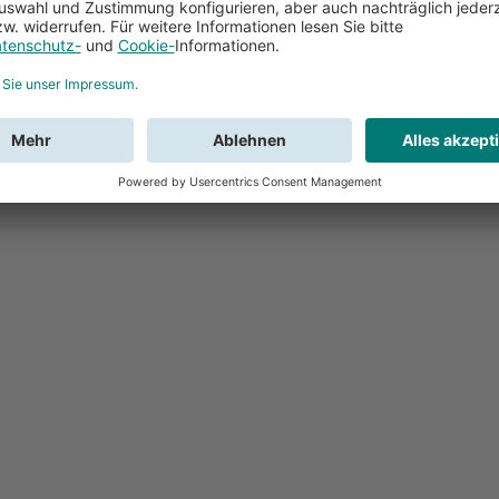
Feedback
Sie haben Fr
Buchung?