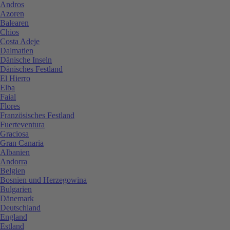
Andros
Azoren
Balearen
Chios
Costa Adeje
Dalmatien
Dänische Inseln
Dänisches Festland
El Hierro
Elba
Faial
Flores
Französisches Festland
Fuerteventura
Graciosa
Gran Canaria
Albanien
Andorra
Belgien
Bosnien und Herzegowina
Bulgarien
Dänemark
Deutschland
England
Estland