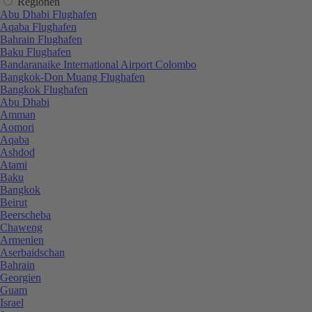
Regionen
Abu Dhabi Flughafen
Aqaba Flughafen
Bahrain Flughafen
Baku Flughafen
Bandaranaike International Airport Colombo
Bangkok-Don Muang Flughafen
Bangkok Flughafen
Abu Dhabi
Amman
Aomori
Aqaba
Ashdod
Atami
Baku
Bangkok
Beirut
Beerscheba
Chaweng
Armenien
Aserbaidschan
Bahrain
Georgien
Guam
Israel