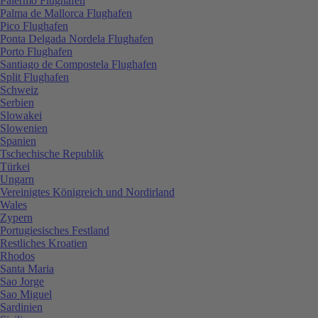
Palermo Flughafen
Palma de Mallorca Flughafen
Pico Flughafen
Ponta Delgada Nordela Flughafen
Porto Flughafen
Santiago de Compostela Flughafen
Split Flughafen
Schweiz
Serbien
Slowakei
Slowenien
Spanien
Tschechische Republik
Türkei
Ungarn
Vereinigtes Königreich und Nordirland
Wales
Zypern
Portugiesisches Festland
Restliches Kroatien
Rhodos
Santa Maria
Sao Jorge
Sao Miguel
Sardinien