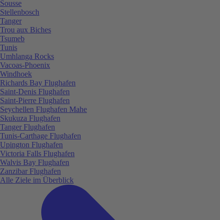
Sousse
Stellenbosch
Tanger
Trou aux Biches
Tsumeb
Tunis
Umhlanga Rocks
Vacoas-Phoenix
Windhoek
Richards Bay Flughafen
Saint-Denis Flughafen
Saint-Pierre Flughafen
Seychellen Flughafen Mahe
Skukuza Flughafen
Tanger Flughafen
Tunis-Carthage Flughafen
Upington Flughafen
Victoria Falls Flughafen
Walvis Bay Flughafen
Zanzibar Flughafen
Alle Ziele im Überblick