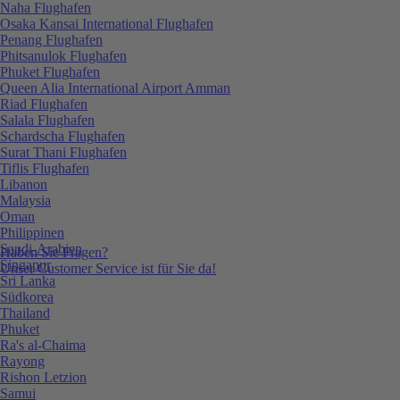
Naha Flughafen
Osaka Kansai International Flughafen
Penang Flughafen
Phitsanulok Flughafen
Phuket Flughafen
Queen Alia International Airport Amman
Riad Flughafen
Salala Flughafen
Schardscha Flughafen
Surat Thani Flughafen
Tiflis Flughafen
Libanon
Malaysia
Oman
Philippinen
Saudi-Arabien
Haben Sie Fragen?
Singapur
Unser Customer Service ist für Sie da!
Sri Lanka
Südkorea
Thailand
Phuket
Ra's al-Chaima
Rayong
Rishon Letzion
Samui