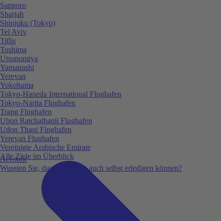
Sapporo
Sharjah
Shinjuku (Tokyo)
Tel Aviv
Tiflis
Toshima
Utsunomiya
Yamanashi
Yerevan
Yokohama
Tokyo-Haneda International Flughafen
Tokyo-Narita Flughafen
Trang Flughafen
Ubon Ratchathanii Flughafen
Udon Thani Flughafen
Yerevan Flughafen
Vereinigte Arabische Emirate
Alle Ziele im Überblick
Account
Wussten Sie, dass Sie vieles auch selbst erledigen können?