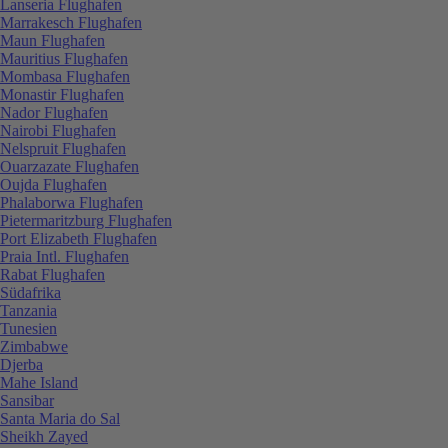
Lanseria Flughafen
Marrakesch Flughafen
Maun Flughafen
Mauritius Flughafen
Mombasa Flughafen
Monastir Flughafen
Nador Flughafen
Nairobi Flughafen
Nelspruit Flughafen
Ouarzazate Flughafen
Oujda Flughafen
Phalaborwa Flughafen
Pietermaritzburg Flughafen
Port Elizabeth Flughafen
Praia Intl. Flughafen
Rabat Flughafen
Südafrika
Tanzania
Tunesien
Zimbabwe
Djerba
Mahe Island
Sansibar
Santa Maria do Sal
Sheikh Zayed