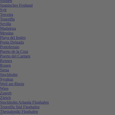
Sizilien
Spanisches Festland
Sylt
Terceira
Teneriffa
Sevilla
Madalena
Messina
Playa del Ingles
Ponta Delgada
Portoferraio
Puerto de la Cruz
Puerto del Carmen
Rennes
Rouen
Siena
Stockholm
Syrakus
Weil am Rhein
Wien
Zagreb
Zürich
Stockholm Arlanda Flughafen
Teneriffa Süd Flughafen
Thessaloniki Flughafen