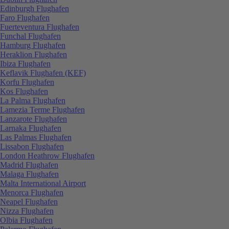
Edinburgh Flughafen
Faro Flughafen
Fuerteventura Flughafen
Funchal Flughafen
Hamburg Flughafen
Heraklion Flughafen
Ibiza Flughafen
Keflavik Flughafen (KEF)
Korfu Flughafen
Kos Flughafen
La Palma Flughafen
Lamezia Terme Flughafen
Lanzarote Flughafen
Larnaka Flughafen
Las Palmas Flughafen
Lissabon Flughafen
London Heathrow Flughafen
Madrid Flughafen
Malaga Flughafen
Malta International Airport
Menorca Flughafen
Neapel Flughafen
Nizza Flughafen
Olbia Flughafen