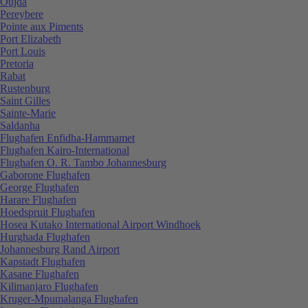
Oujda
Pereybere
Pointe aux Piments
Port Elizabeth
Port Louis
Pretoria
Rabat
Rustenburg
Saint Gilles
Sainte-Marie
Saldanha
Flughafen Enfidha-Hammamet
Flughafen Kairo-International
Flughafen O. R. Tambo Johannesburg
Gaborone Flughafen
George Flughafen
Harare Flughafen
Hoedspruit Flughafen
Hosea Kutako International Airport Windhoek
Hurghada Flughafen
Johannesburg Rand Airport
Kapstadt Flughafen
Kasane Flughafen
Kilimanjaro Flughafen
Kruger-Mpumalanga Flughafen