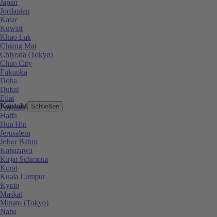
Japan
Jordanien
Katar
Kuwait
Khao Lak
Chiang Mai
Chiyoda (Tokyo)
Chuo City
Fukuoka
Doha
Dubai
Eilat
Kontakt
Fujairah
Schließen
Haifa
Hua Hin
Jerusalem
Johor Bahru
Kanazawa
Kirjat Schmona
Korat
Kuala Lumpur
Kyoto
Maskat
Minato (Tokyo)
Naha