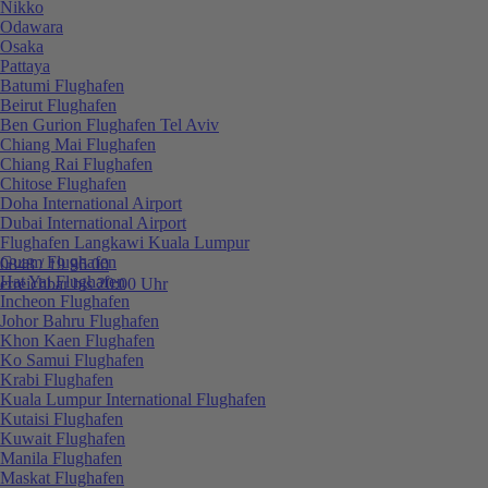
Nikko
Odawara
Osaka
Pattaya
Batumi Flughafen
Beirut Flughafen
Ben Gurion Flughafen Tel Aviv
Chiang Mai Flughafen
Chiang Rai Flughafen
Chitose Flughafen
Doha International Airport
Dubai International Airport
Flughafen Langkawi Kuala Lumpur
Guam Flughafen
0848 / 19 96 00
Hat Yai Flughafen
erreichbar bis 20:00 Uhr
Incheon Flughafen
Johor Bahru Flughafen
Khon Kaen Flughafen
Ko Samui Flughafen
Krabi Flughafen
Kuala Lumpur International Flughafen
Kutaisi Flughafen
Kuwait Flughafen
Manila Flughafen
Maskat Flughafen