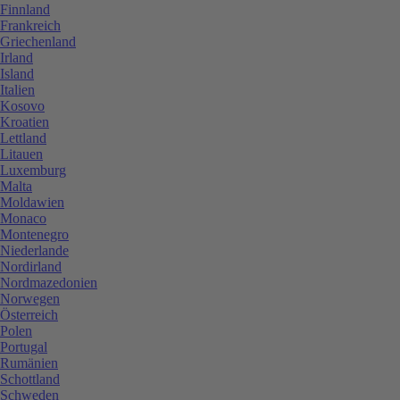
Finnland
Frankreich
Griechenland
Irland
Island
Italien
Kosovo
Kroatien
Lettland
Litauen
Luxemburg
Malta
Moldawien
Monaco
Montenegro
Niederlande
Nordirland
Nordmazedonien
Norwegen
Österreich
Polen
Portugal
Rumänien
Schottland
Schweden