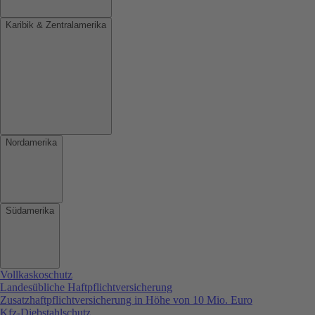
Karibik & Zentralamerika
Nordamerika
Südamerika
Vollkaskoschutz
Landesübliche Haftpflichtversicherung
Zusatzhaftpflichtversicherung in Höhe von 10 Mio. Euro
Kfz-Diebstahlschutz