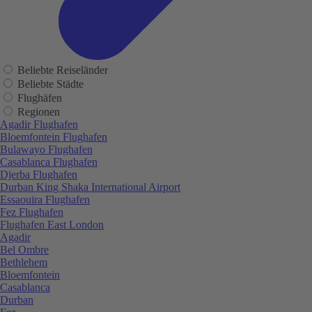
Beliebte Reiseländer
Beliebte Städte
Flughäfen
Regionen
Agadir Flughafen
Bloemfontein Flughafen
Bulawayo Flughafen
Casablanca Flughafen
Djerba Flughafen
Durban King Shaka International Airport
Essaouira Flughafen
Fez Flughafen
Flughafen East London
Agadir
Bel Ombre
Bethlehem
Bloemfontein
Casablanca
Durban