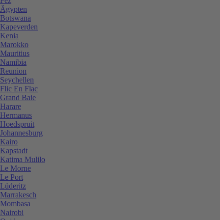
Fez
Ägypten
Botswana
Kapeverden
Kenia
Marokko
Mauritius
Namibia
Reunion
Seychellen
Flic En Flac
Grand Baie
Harare
Hermanus
Hoedspruit
Johannesburg
Kairo
Kapstadt
Katima Mulilo
Le Morne
Le Port
Lüderitz
Marrakesch
Mombasa
Nairobi