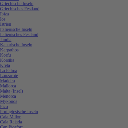
Griechische Inseln
Griechisches Festland
Ibiza
Ios
Istrien
Italienische Inseln
Italienisches Festland
Jandia
Kanarische Inseln
Karpathos
Korfu
Korsika
Kreta
La Palma
Lanzarote
Madeira
Mallorca
Malta (Insel)
Menorca
Mykonos
Pico
Portugiesische Inseln
Cala Millor
Cala Rajada
Can Picafort