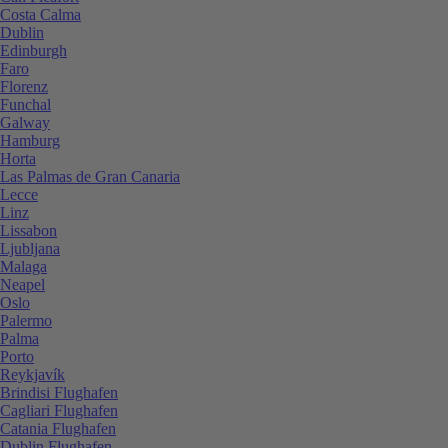
Costa Calma
Dublin
Edinburgh
Faro
Florenz
Funchal
Galway
Hamburg
Horta
Las Palmas de Gran Canaria
Lecce
Linz
Lissabon
Ljubljana
Malaga
Neapel
Oslo
Palermo
Palma
Porto
Reykjavík
Brindisi Flughafen
Cagliari Flughafen
Catania Flughafen
Dublin Flughafen