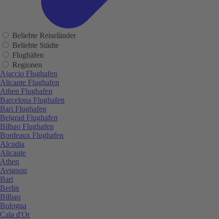
Beliebte Reiseländer
Beliebte Städte
Flughäfen
Regionen
Ajaccio Flughafen
Alicante Flughafen
Athen Flughafen
Barcelona Flughafen
Bari Flughafen
Belgrad Flughafen
Bilbao Flughafen
Bordeaux Flughafen
Alcudia
Alicante
Athen
Avignon
Bari
Berlin
Bilbao
Bologna
Cala d'Or