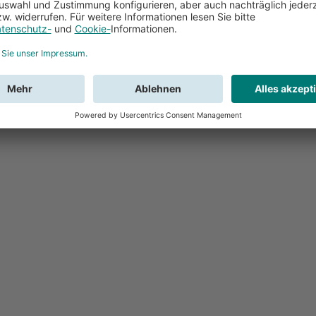
Feedback
Sie haben Fr
Buchung?