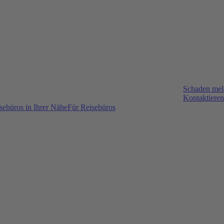
Schaden me
Kontaktieren
sebüros in Ihrer Nähe
Für Reisebüros