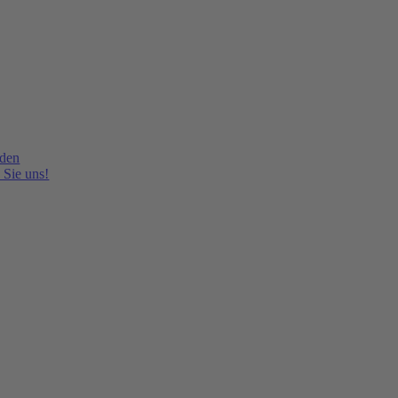
lden
 Sie uns!