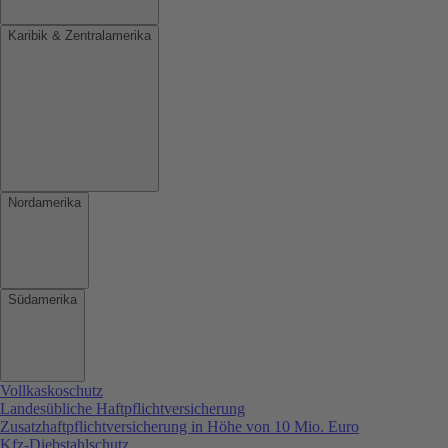
Karibik & Zentralamerika
Nordamerika
Südamerika
Vollkaskoschutz
Landesübliche Haftpflichtversicherung
Zusatzhaftpflichtversicherung in Höhe von 10 Mio. Euro
Kfz-Diebstahlschutz