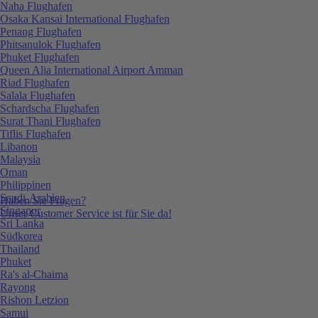
Naha Flughafen
Osaka Kansai International Flughafen
Penang Flughafen
Phitsanulok Flughafen
Phuket Flughafen
Queen Alia International Airport Amman
Riad Flughafen
Salala Flughafen
Schardscha Flughafen
Surat Thani Flughafen
Tiflis Flughafen
Libanon
Malaysia
Oman
Philippinen
Saudi-Arabien
Haben Sie Fragen?
Singapur
Unser Customer Service ist für Sie da!
Sri Lanka
Südkorea
Thailand
Phuket
Ra's al-Chaima
Rayong
Rishon Letzion
Samui