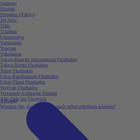
Sapporo
Sharjah
Shinjuku (Tokyo)
Tel Aviv
Tiflis
Toshima
Utsunomiya
Yamanashi
Yerevan
Yokohama
Tokyo-Haneda International Flughafen
Tokyo-Narita Flughafen
Trang Flughafen
Ubon Ratchathanii Flughafen
Udon Thani Flughafen
Yerevan Flughafen
Vereinigte Arabische Emirate
Alle Ziele im Überblick
Account
Wussten Sie, dass Sie vieles auch selbst erledigen können?