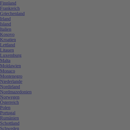
Finnland
Frankreich
Griechenland
Irland
Island
Italien
Kosovo
Kroatien
Lettland
Litauen
Luxemburg
Malta
Moldawien
Monaco
Montenegro
Niederlande
Nordirland
Nordmazedonien
Norwegen
Österreich
Polen
Portugal
Rumänien
Schottland
Schweden