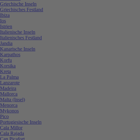
Griechische Inseln
Griechisches Festland
Ibiza
Ios
Istrien
Italienische Inseln
Italienisches Festland
Jandia
Kanarische Inseln
Karpathos
Korfu
Korsika
Kreta
La Palma
Lanzarote
Madeira
Mallorca
Malta (Insel)
Menorca
Mykonos
Pico
Portugiesische Inseln
Cala Millor
Cala Rajada
Can Picafort