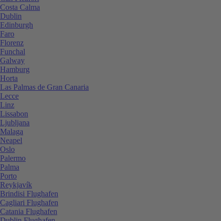
Costa Calma
Dublin
Edinburgh
Faro
Florenz
Funchal
Galway
Hamburg
Horta
Las Palmas de Gran Canaria
Lecce
Linz
Lissabon
Ljubljana
Malaga
Neapel
Oslo
Palermo
Palma
Porto
Reykjavík
Brindisi Flughafen
Cagliari Flughafen
Catania Flughafen
Dublin Flughafen