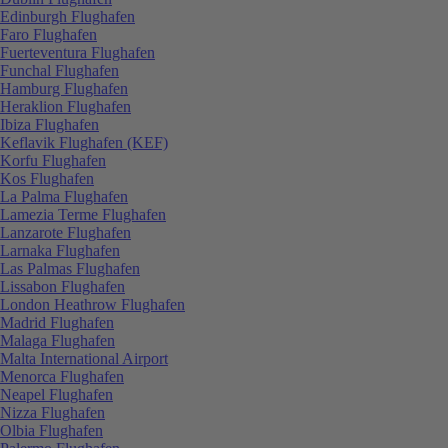
Edinburgh Flughafen
Faro Flughafen
Fuerteventura Flughafen
Funchal Flughafen
Hamburg Flughafen
Heraklion Flughafen
Ibiza Flughafen
Keflavik Flughafen (KEF)
Korfu Flughafen
Kos Flughafen
La Palma Flughafen
Lamezia Terme Flughafen
Lanzarote Flughafen
Larnaka Flughafen
Las Palmas Flughafen
Lissabon Flughafen
London Heathrow Flughafen
Madrid Flughafen
Malaga Flughafen
Malta International Airport
Menorca Flughafen
Neapel Flughafen
Nizza Flughafen
Olbia Flughafen