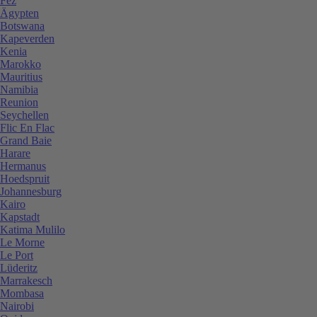
Fez
Ägypten
Botswana
Kapeverden
Kenia
Marokko
Mauritius
Namibia
Reunion
Seychellen
Flic En Flac
Grand Baie
Harare
Hermanus
Hoedspruit
Johannesburg
Kairo
Kapstadt
Katima Mulilo
Le Morne
Le Port
Lüderitz
Marrakesch
Mombasa
Nairobi