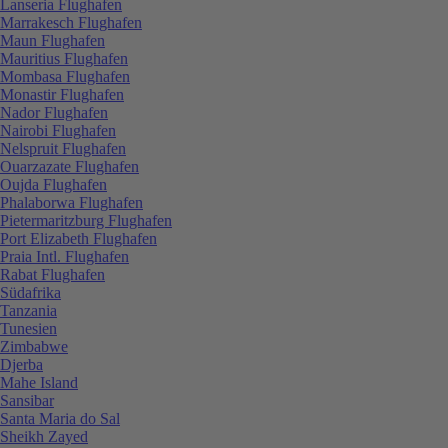
Lanseria Flughafen
Marrakesch Flughafen
Maun Flughafen
Mauritius Flughafen
Mombasa Flughafen
Monastir Flughafen
Nador Flughafen
Nairobi Flughafen
Nelspruit Flughafen
Ouarzazate Flughafen
Oujda Flughafen
Phalaborwa Flughafen
Pietermaritzburg Flughafen
Port Elizabeth Flughafen
Praia Intl. Flughafen
Rabat Flughafen
Südafrika
Tanzania
Tunesien
Zimbabwe
Djerba
Mahe Island
Sansibar
Santa Maria do Sal
Sheikh Zayed