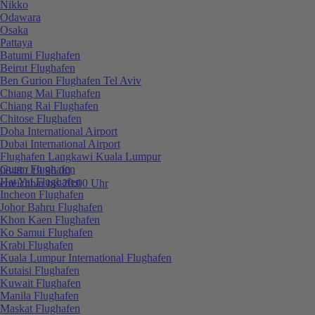
Nikko
Odawara
Osaka
Pattaya
Batumi Flughafen
Beirut Flughafen
Ben Gurion Flughafen Tel Aviv
Chiang Mai Flughafen
Chiang Rai Flughafen
Chitose Flughafen
Doha International Airport
Dubai International Airport
Flughafen Langkawi Kuala Lumpur
Guam Flughafen
0848 / 19 96 00
Hat Yai Flughafen
erreichbar bis 20:00 Uhr
Incheon Flughafen
Johor Bahru Flughafen
Khon Kaen Flughafen
Ko Samui Flughafen
Krabi Flughafen
Kuala Lumpur International Flughafen
Kutaisi Flughafen
Kuwait Flughafen
Manila Flughafen
Maskat Flughafen