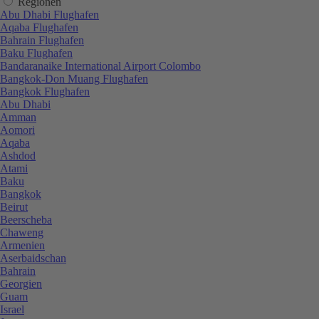
Regionen
Abu Dhabi Flughafen
Aqaba Flughafen
Bahrain Flughafen
Baku Flughafen
Bandaranaike International Airport Colombo
Bangkok-Don Muang Flughafen
Bangkok Flughafen
Abu Dhabi
Amman
Aomori
Aqaba
Ashdod
Atami
Baku
Bangkok
Beirut
Beerscheba
Chaweng
Armenien
Aserbaidschan
Bahrain
Georgien
Guam
Israel