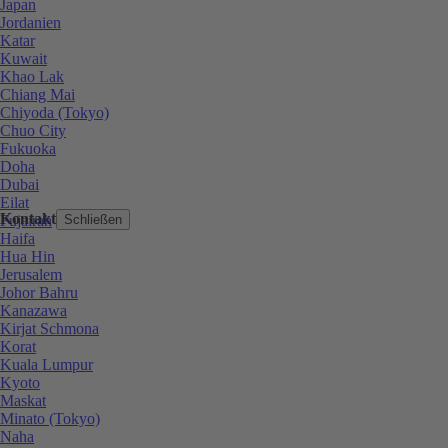
Japan
Jordanien
Katar
Kuwait
Khao Lak
Chiang Mai
Chiyoda (Tokyo)
Chuo City
Fukuoka
Doha
Dubai
Eilat
Kontakt
Fujairah
Schließen
Haifa
Hua Hin
Jerusalem
Johor Bahru
Kanazawa
Kirjat Schmona
Korat
Kuala Lumpur
Kyoto
Maskat
Minato (Tokyo)
Naha