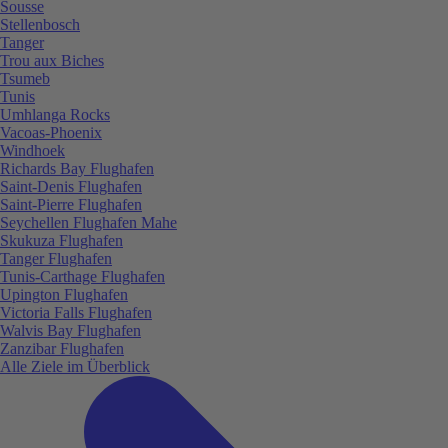
Sousse
Stellenbosch
Tanger
Trou aux Biches
Tsumeb
Tunis
Umhlanga Rocks
Vacoas-Phoenix
Windhoek
Richards Bay Flughafen
Saint-Denis Flughafen
Saint-Pierre Flughafen
Seychellen Flughafen Mahe
Skukuza Flughafen
Tanger Flughafen
Tunis-Carthage Flughafen
Upington Flughafen
Victoria Falls Flughafen
Walvis Bay Flughafen
Zanzibar Flughafen
Alle Ziele im Überblick