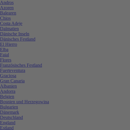
Andros
Azoren
Balearen
Chios
Costa Adeje
Dalmatien
Dänische Inseln
Dänisches Festland
El Hierro
Elba
Faial
Flores
Französisches Festland
Fuerteventura
Graciosa
Gran Canaria
Albanien
Andorra
Belgien
Bosnien und Herzegowina
Bulgarien
Dänemark
Deutschland
England
Estland