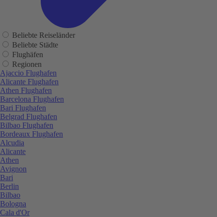
Beliebte Reiseländer
Beliebte Städte
Flughäfen
Regionen
Ajaccio Flughafen
Alicante Flughafen
Athen Flughafen
Barcelona Flughafen
Bari Flughafen
Belgrad Flughafen
Bilbao Flughafen
Bordeaux Flughafen
Alcudia
Alicante
Athen
Avignon
Bari
Berlin
Bilbao
Bologna
Cala d'Or