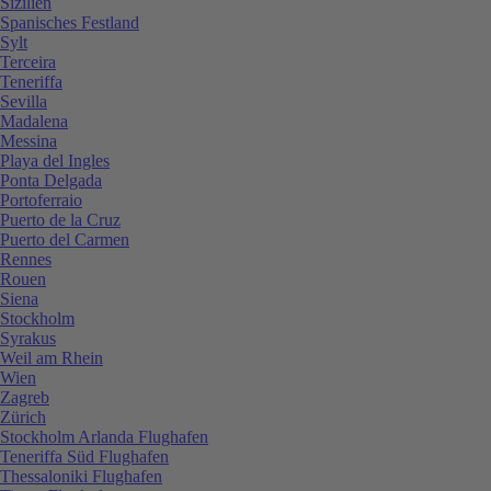
Sizilien
Spanisches Festland
Sylt
Terceira
Teneriffa
Sevilla
Madalena
Messina
Playa del Ingles
Ponta Delgada
Portoferraio
Puerto de la Cruz
Puerto del Carmen
Rennes
Rouen
Siena
Stockholm
Syrakus
Weil am Rhein
Wien
Zagreb
Zürich
Stockholm Arlanda Flughafen
Teneriffa Süd Flughafen
Thessaloniki Flughafen