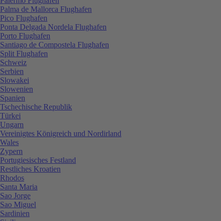
Palermo Flughafen
Palma de Mallorca Flughafen
Pico Flughafen
Ponta Delgada Nordela Flughafen
Porto Flughafen
Santiago de Compostela Flughafen
Split Flughafen
Schweiz
Serbien
Slowakei
Slowenien
Spanien
Tschechische Republik
Türkei
Ungarn
Vereinigtes Königreich und Nordirland
Wales
Zypern
Portugiesisches Festland
Restliches Kroatien
Rhodos
Santa Maria
Sao Jorge
Sao Miguel
Sardinien