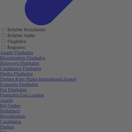
Beliebte Reiseländer
Beliebte Städte
Flughäfen
Regionen
Agadir Flughafen
Bloemfontein Flughafen
Bulawayo Flughafen
Casablanca Flughafen
Djerba Flughafen
Durban King Shaka International Airport
Essaouira Flughafen
Fez Flughafen
Flughafen East London
Agadir
Bel Ombre
Bethlehem
Bloemfontein
Casablanca
Durban