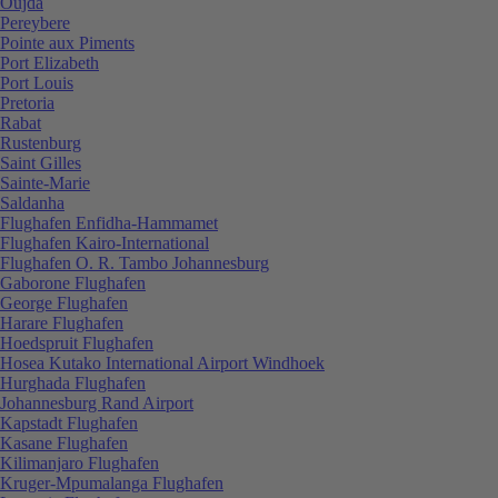
Oujda
Pereybere
Pointe aux Piments
Port Elizabeth
Port Louis
Pretoria
Rabat
Rustenburg
Saint Gilles
Sainte-Marie
Saldanha
Flughafen Enfidha-Hammamet
Flughafen Kairo-International
Flughafen O. R. Tambo Johannesburg
Gaborone Flughafen
George Flughafen
Harare Flughafen
Hoedspruit Flughafen
Hosea Kutako International Airport Windhoek
Hurghada Flughafen
Johannesburg Rand Airport
Kapstadt Flughafen
Kasane Flughafen
Kilimanjaro Flughafen
Kruger-Mpumalanga Flughafen