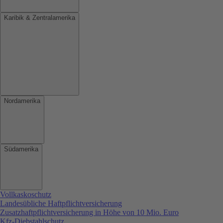
Karibik & Zentralamerika
Nordamerika
Südamerika
Vollkaskoschutz
Landesübliche Haftpflichtversicherung
Zusatzhaftpflichtversicherung in Höhe von 10 Mio. Euro
Kfz-Diebstahlschutz