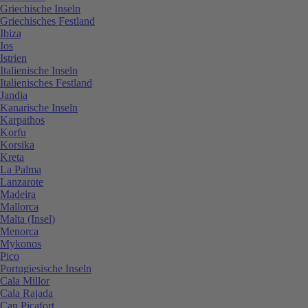
Griechische Inseln
Griechisches Festland
Ibiza
Ios
Istrien
Italienische Inseln
Italienisches Festland
Jandia
Kanarische Inseln
Karpathos
Korfu
Korsika
Kreta
La Palma
Lanzarote
Madeira
Mallorca
Malta (Insel)
Menorca
Mykonos
Pico
Portugiesische Inseln
Cala Millor
Cala Rajada
Can Picafort