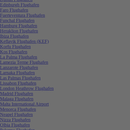
Edinburgh Flughafen
Faro Flughafen
Fuerteventura Flughafen
Funchal Flughafen
Hamburg Flughafen
Heraklion Flughafen
Ibiza Flughafen
Keflavik Flughafen (KEF)
Korfu Flughafen
Kos Flughafen
La Palma Flughafen
Lamezia Terme Flughafen
Lanzarote Flughafen
Larnaka Flughafen
Las Palmas Flughafen
Lissabon Flughafen
London Heathrow Flughafen
Madrid Flughafen
Malaga Flughafen
Malta International Airport
Menorca Flughafen
Neapel Flughafen
Nizza Flughafen
Olbia Flughafen