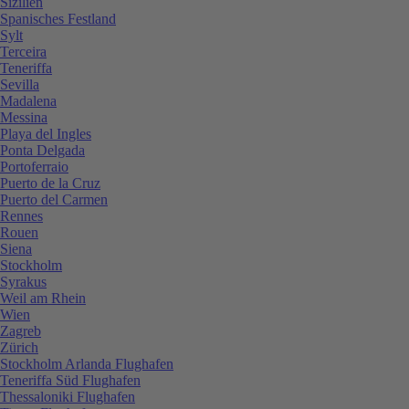
Sizilien
Spanisches Festland
Sylt
Terceira
Teneriffa
Sevilla
Madalena
Messina
Playa del Ingles
Ponta Delgada
Portoferraio
Puerto de la Cruz
Puerto del Carmen
Rennes
Rouen
Siena
Stockholm
Syrakus
Weil am Rhein
Wien
Zagreb
Zürich
Stockholm Arlanda Flughafen
Teneriffa Süd Flughafen
Thessaloniki Flughafen