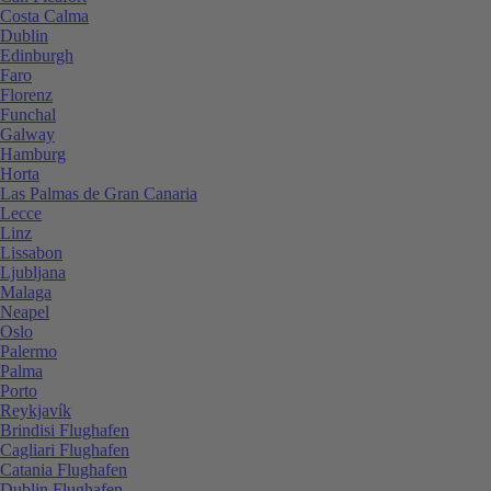
Costa Calma
Dublin
Edinburgh
Faro
Florenz
Funchal
Galway
Hamburg
Horta
Las Palmas de Gran Canaria
Lecce
Linz
Lissabon
Ljubljana
Malaga
Neapel
Oslo
Palermo
Palma
Porto
Reykjavík
Brindisi Flughafen
Cagliari Flughafen
Catania Flughafen
Dublin Flughafen