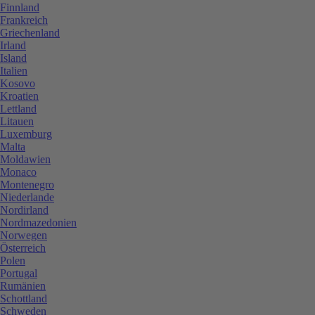
Finnland
Frankreich
Griechenland
Irland
Island
Italien
Kosovo
Kroatien
Lettland
Litauen
Luxemburg
Malta
Moldawien
Monaco
Montenegro
Niederlande
Nordirland
Nordmazedonien
Norwegen
Österreich
Polen
Portugal
Rumänien
Schottland
Schweden