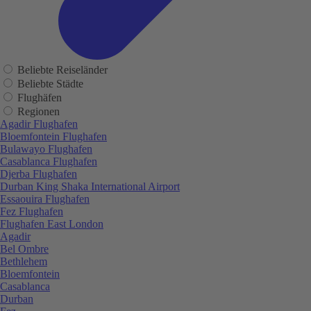
Beliebte Reiseländer
Beliebte Städte
Flughäfen
Regionen
Agadir Flughafen
Bloemfontein Flughafen
Bulawayo Flughafen
Casablanca Flughafen
Djerba Flughafen
Durban King Shaka International Airport
Essaouira Flughafen
Fez Flughafen
Flughafen East London
Agadir
Bel Ombre
Bethlehem
Bloemfontein
Casablanca
Durban