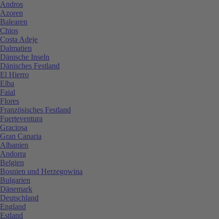
Andros
Azoren
Balearen
Chios
Costa Adeje
Dalmatien
Dänische Inseln
Dänisches Festland
El Hierro
Elba
Faial
Flores
Französisches Festland
Fuerteventura
Graciosa
Gran Canaria
Albanien
Andorra
Belgien
Bosnien und Herzegowina
Bulgarien
Dänemark
Deutschland
England
Estland