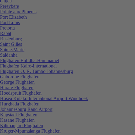
Oujda
Pereybere
Pointe aux Piments
Port Elizabeth
Port Louis
Pretoria
Rabat
Rustenburg
Saint Gilles
Sainte-Marie
Saldanha
Flughafen Enfidha-Hammamet
Flughafen Kairo-International
Flughafen O. R. Tambo Johannesburg
Gaborone Flughafen
George Flughafen
Harare Flughafen
Hoedspruit Flughafen
Hosea Kutako International Airport Windhoek
Hurghada Flughafen
Johannesburg Rand Airport
Kapstadt Flughafen
Kasane Flughafen
Kilimanjaro Flughafen
Kruger-Mpumalanga Flughafen