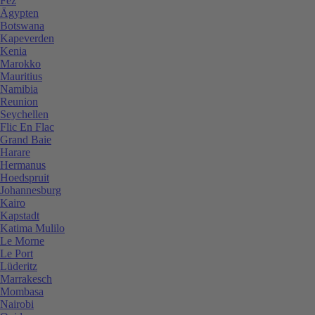
Fez
Ägypten
Botswana
Kapeverden
Kenia
Marokko
Mauritius
Namibia
Reunion
Seychellen
Flic En Flac
Grand Baie
Harare
Hermanus
Hoedspruit
Johannesburg
Kairo
Kapstadt
Katima Mulilo
Le Morne
Le Port
Lüderitz
Marrakesch
Mombasa
Nairobi