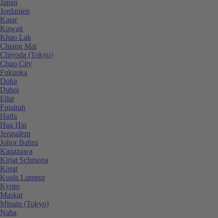
Japan
Jordanien
Katar
Kuwait
Khao Lak
Chiang Mai
Chiyoda (Tokyo)
Chuo City
Fukuoka
Doha
Dubai
Eilat
Fujairah
Haifa
Hua Hin
Jerusalem
Johor Bahru
Kanazawa
Kirjat Schmona
Korat
Kuala Lumpur
Kyoto
Maskat
Minato (Tokyo)
Naha