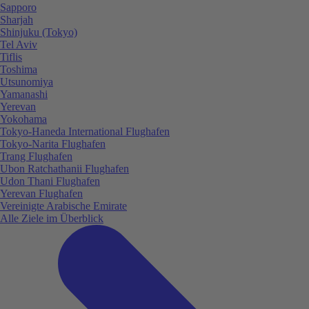
Sapporo
Sharjah
Shinjuku (Tokyo)
Tel Aviv
Tiflis
Toshima
Utsunomiya
Yamanashi
Yerevan
Yokohama
Tokyo-Haneda International Flughafen
Tokyo-Narita Flughafen
Trang Flughafen
Ubon Ratchathanii Flughafen
Udon Thani Flughafen
Yerevan Flughafen
Vereinigte Arabische Emirate
Alle Ziele im Überblick