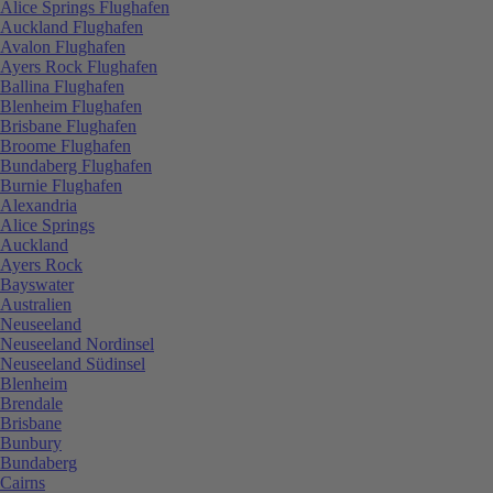
Alice Springs Flughafen
Auckland Flughafen
Avalon Flughafen
Ayers Rock Flughafen
Ballina Flughafen
Blenheim Flughafen
Brisbane Flughafen
Broome Flughafen
Bundaberg Flughafen
Burnie Flughafen
Alexandria
Alice Springs
Auckland
Ayers Rock
Bayswater
Australien
Neuseeland
Neuseeland Nordinsel
Neuseeland Südinsel
Blenheim
Brendale
Brisbane
Bunbury
Bundaberg
Cairns