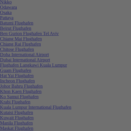
Nikko
Odawara
Osaka
Pattaya
Batumi Flughafen
Beirut Flughafen
Ben Gurion Flughafen Tel Aviv
Chiang Mai Flughafen
Chiang Rai Flughafen
Chitose Flughafen
Doha International Airport
Dubai International Airport
Flughafen Langkawi Kuala Lumpur
Guam Flughafen
Hat Yai Flughafen
Incheon Flughafen
Johor Bahru Flughafen
Khon Kaen Flughafen
Ko Samui Flughafen
Krabi Flughafen
Kuala Lumpur International Flughafen
Kutaisi Flughafen
Kuwait Flughafen
Manila Flughafen
Maskat Flughafen