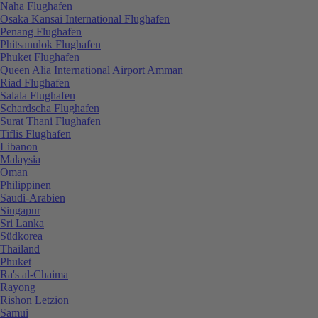
Naha Flughafen
Osaka Kansai International Flughafen
Penang Flughafen
Phitsanulok Flughafen
Phuket Flughafen
Queen Alia International Airport Amman
Riad Flughafen
Salala Flughafen
Schardscha Flughafen
Surat Thani Flughafen
Tiflis Flughafen
Libanon
Malaysia
Oman
Philippinen
Saudi-Arabien
Singapur
Sri Lanka
Südkorea
Thailand
Phuket
Ra's al-Chaima
Rayong
Rishon Letzion
Samui