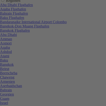
Regionen
Abu Dhabi Flughafen
Aqaba Flughafen
Bahrain Flughafen
Baku Flughafen
Bandaranaike International Airport Colombo
Bangkok-Don Muang Flughafen
Bangkok Flughafen
Abu Dhabi
Amman
Aomori
Aqaba
Ashdod
Atami
Baku
Bangkok
Beirut
Beerscheba
Chaweng
Armenien
Aserbaidschan
Bahrain
Georgien
Guam
Israel