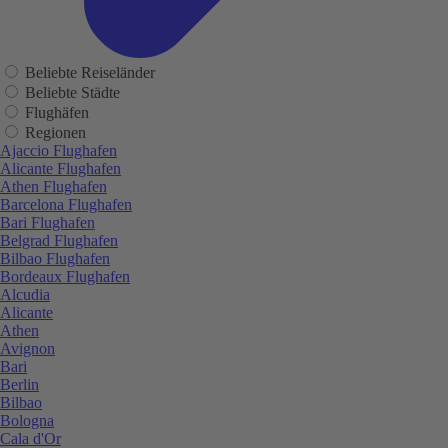
Beliebte Reiseländer
Beliebte Städte
Flughäfen
Regionen
Ajaccio Flughafen
Alicante Flughafen
Athen Flughafen
Barcelona Flughafen
Bari Flughafen
Belgrad Flughafen
Bilbao Flughafen
Bordeaux Flughafen
Alcudia
Alicante
Athen
Avignon
Bari
Berlin
Bilbao
Bologna
Cala d'Or