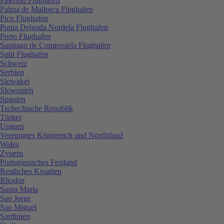
Palermo Flughafen
Palma de Mallorca Flughafen
Pico Flughafen
Ponta Delgada Nordela Flughafen
Porto Flughafen
Santiago de Compostela Flughafen
Split Flughafen
Schweiz
Serbien
Slowakei
Slowenien
Spanien
Tschechische Republik
Türkei
Ungarn
Vereinigtes Königreich und Nordirland
Wales
Zypern
Portugiesisches Festland
Restliches Kroatien
Rhodos
Santa Maria
Sao Jorge
Sao Miguel
Sardinien