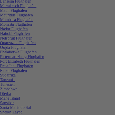
Lanseria Flughafen
Marrakesch Flughafen
Maun Flughafen
Mauritius Flughafen
Mombasa Flughafen
Monastir Flughafen
Nador Flughafen
Nairobi Flughafen
Nelspruit Flughafen
Ouarzazate Flughafen
Oujda Flughafen
Phalaborwa Flughafen
Pietermaritzburg Flughafen
Port Elizabeth Flughafen
Praia Intl. Flughafen
Rabat Flughafen
Südafrika
Tanzania
Tunesien
Zimbabwe
Djerba
Mahe Island
Sansibar
Santa Maria do Sal
Sheikh Zayed