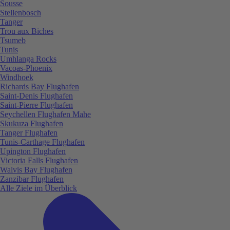
Sousse
Stellenbosch
Tanger
Trou aux Biches
Tsumeb
Tunis
Umhlanga Rocks
Vacoas-Phoenix
Windhoek
Richards Bay Flughafen
Saint-Denis Flughafen
Saint-Pierre Flughafen
Seychellen Flughafen Mahe
Skukuza Flughafen
Tanger Flughafen
Tunis-Carthage Flughafen
Upington Flughafen
Victoria Falls Flughafen
Walvis Bay Flughafen
Zanzibar Flughafen
Alle Ziele im Überblick