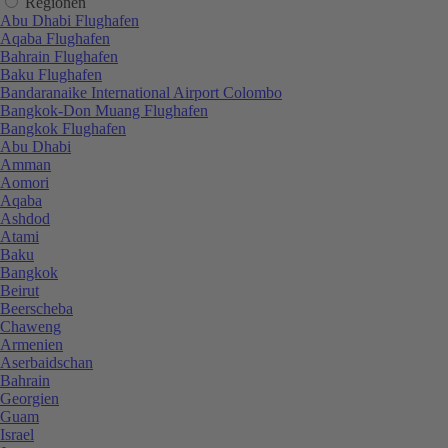
Regionen
Abu Dhabi Flughafen
Aqaba Flughafen
Bahrain Flughafen
Baku Flughafen
Bandaranaike International Airport Colombo
Bangkok-Don Muang Flughafen
Bangkok Flughafen
Abu Dhabi
Amman
Aomori
Aqaba
Ashdod
Atami
Baku
Bangkok
Beirut
Beerscheba
Chaweng
Armenien
Aserbaidschan
Bahrain
Georgien
Guam
Israel