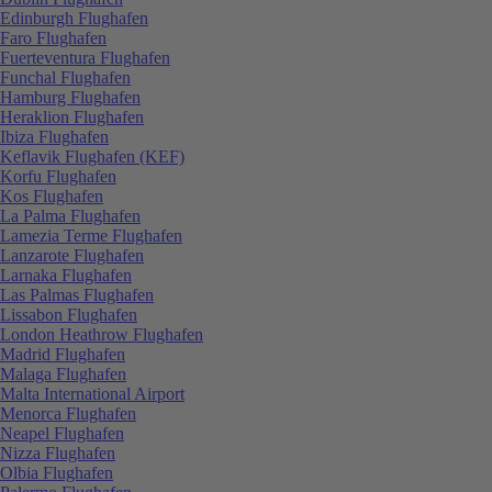
Edinburgh Flughafen
Faro Flughafen
Fuerteventura Flughafen
Funchal Flughafen
Hamburg Flughafen
Heraklion Flughafen
Ibiza Flughafen
Keflavik Flughafen (KEF)
Korfu Flughafen
Kos Flughafen
La Palma Flughafen
Lamezia Terme Flughafen
Lanzarote Flughafen
Larnaka Flughafen
Las Palmas Flughafen
Lissabon Flughafen
London Heathrow Flughafen
Madrid Flughafen
Malaga Flughafen
Malta International Airport
Menorca Flughafen
Neapel Flughafen
Nizza Flughafen
Olbia Flughafen