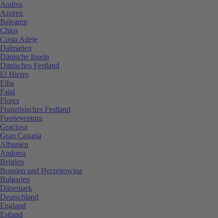
Andros
Azoren
Balearen
Chios
Costa Adeje
Dalmatien
Dänische Inseln
Dänisches Festland
El Hierro
Elba
Faial
Flores
Französisches Festland
Fuerteventura
Graciosa
Gran Canaria
Albanien
Andorra
Belgien
Bosnien und Herzegowina
Bulgarien
Dänemark
Deutschland
England
Estland