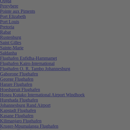
Oujda
Pereybere
Pointe aux Piments
Port Elizabeth
Port Louis
Pretoria
Rabat
Rustenburg
Saint Gilles
Sainte-Marie
Saldanha
Flughafen Enfidha-Hammamet
Flughafen Kairo-International
Flughafen O. R. Tambo Johannesburg
Gaborone Flughafen
George Flughafen
Harare Flughafen
Hoedspruit Flughafen
Hosea Kutako International Airport Windhoek
Hurghada Flughafen
Johannesburg Rand Airport
Kapstadt Flughafen
Kasane Flughafen
Kilimanjaro Flughafen
Kruger-Mpumalanga Flughafen