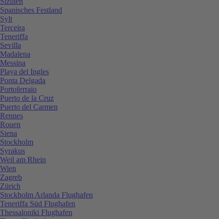
Sizilien
Spanisches Festland
Sylt
Terceira
Teneriffa
Sevilla
Madalena
Messina
Playa del Ingles
Ponta Delgada
Portoferraio
Puerto de la Cruz
Puerto del Carmen
Rennes
Rouen
Siena
Stockholm
Syrakus
Weil am Rhein
Wien
Zagreb
Zürich
Stockholm Arlanda Flughafen
Teneriffa Süd Flughafen
Thessaloniki Flughafen