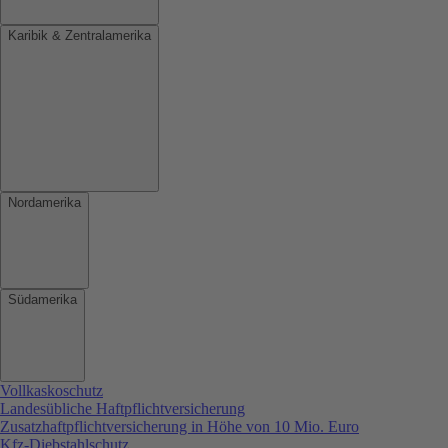
Karibik & Zentralamerika
Nordamerika
Südamerika
Vollkaskoschutz
Landesübliche Haftpflichtversicherung
Zusatzhaftpflichtversicherung in Höhe von 10 Mio. Euro
Kfz-Diebstahlschutz