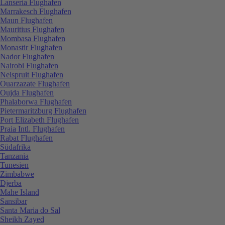
Lanseria Flughafen
Marrakesch Flughafen
Maun Flughafen
Mauritius Flughafen
Mombasa Flughafen
Monastir Flughafen
Nador Flughafen
Nairobi Flughafen
Nelspruit Flughafen
Ouarzazate Flughafen
Oujda Flughafen
Phalaborwa Flughafen
Pietermaritzburg Flughafen
Port Elizabeth Flughafen
Praia Intl. Flughafen
Rabat Flughafen
Südafrika
Tanzania
Tunesien
Zimbabwe
Djerba
Mahe Island
Sansibar
Santa Maria do Sal
Sheikh Zayed