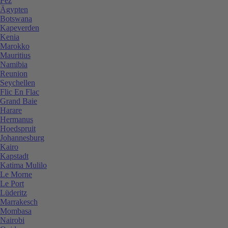
Fez
Ägypten
Botswana
Kapeverden
Kenia
Marokko
Mauritius
Namibia
Reunion
Seychellen
Flic En Flac
Grand Baie
Harare
Hermanus
Hoedspruit
Johannesburg
Kairo
Kapstadt
Katima Mulilo
Le Morne
Le Port
Lüderitz
Marrakesch
Mombasa
Nairobi