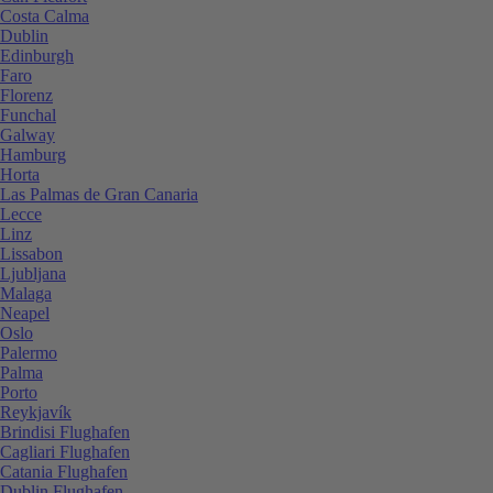
Costa Calma
Dublin
Edinburgh
Faro
Florenz
Funchal
Galway
Hamburg
Horta
Las Palmas de Gran Canaria
Lecce
Linz
Lissabon
Ljubljana
Malaga
Neapel
Oslo
Palermo
Palma
Porto
Reykjavík
Brindisi Flughafen
Cagliari Flughafen
Catania Flughafen
Dublin Flughafen