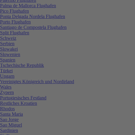
Palermo Flughafen
Palma de Mallorca Flughafen
Pico Flughafen
Ponta Delgada Nordela Flughafen
Porto Flughafen
Santiago de Compostela Flughafen
Split Flughafen
Schweiz
Serbien
Slowakei
Slowenien
Spanien
Tschechische Republik
Türkei
Ungarn
Vereinigtes Königreich und Nordirland
Wales
Zypern
Portugiesisches Festland
Restliches Kroatien
Rhodos
Santa Maria
Sao Jorge
Sao Miguel
Sardinien