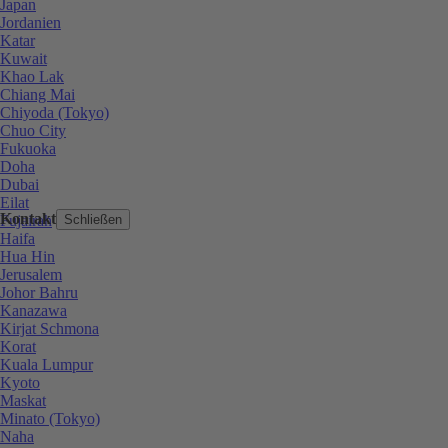
Japan
Jordanien
Katar
Kuwait
Khao Lak
Chiang Mai
Chiyoda (Tokyo)
Chuo City
Fukuoka
Doha
Dubai
Eilat
Kontakt
Fujairah
Schließen
Haifa
Hua Hin
Jerusalem
Johor Bahru
Kanazawa
Kirjat Schmona
Korat
Kuala Lumpur
Kyoto
Maskat
Minato (Tokyo)
Naha