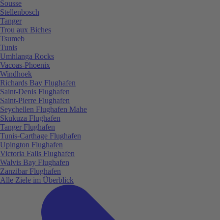
Sousse
Stellenbosch
Tanger
Trou aux Biches
Tsumeb
Tunis
Umhlanga Rocks
Vacoas-Phoenix
Windhoek
Richards Bay Flughafen
Saint-Denis Flughafen
Saint-Pierre Flughafen
Seychellen Flughafen Mahe
Skukuza Flughafen
Tanger Flughafen
Tunis-Carthage Flughafen
Upington Flughafen
Victoria Falls Flughafen
Walvis Bay Flughafen
Zanzibar Flughafen
Alle Ziele im Überblick