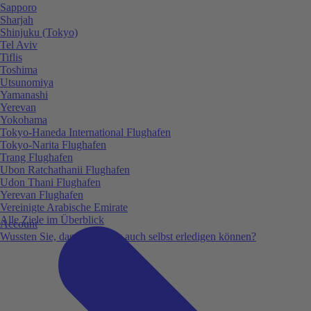
Sapporo
Sharjah
Shinjuku (Tokyo)
Tel Aviv
Tiflis
Toshima
Utsunomiya
Yamanashi
Yerevan
Yokohama
Tokyo-Haneda International Flughafen
Tokyo-Narita Flughafen
Trang Flughafen
Ubon Ratchathanii Flughafen
Udon Thani Flughafen
Yerevan Flughafen
Vereinigte Arabische Emirate
Alle Ziele im Überblick
Account
Wussten Sie, dass Sie vieles auch selbst erledigen können?