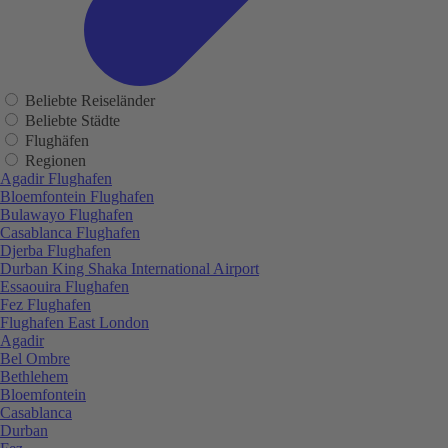
Beliebte Reiseländer
Beliebte Städte
Flughäfen
Regionen
Agadir Flughafen
Bloemfontein Flughafen
Bulawayo Flughafen
Casablanca Flughafen
Djerba Flughafen
Durban King Shaka International Airport
Essaouira Flughafen
Fez Flughafen
Flughafen East London
Agadir
Bel Ombre
Bethlehem
Bloemfontein
Casablanca
Durban