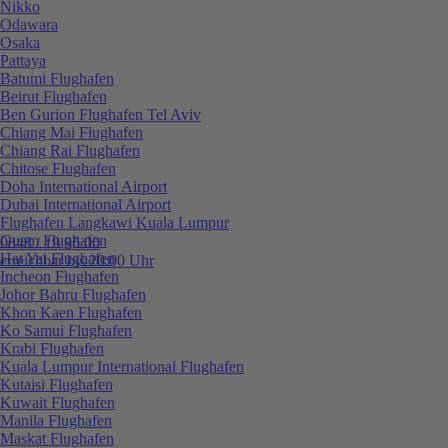
Nikko
Odawara
Osaka
Pattaya
Batumi Flughafen
Beirut Flughafen
Ben Gurion Flughafen Tel Aviv
Chiang Mai Flughafen
Chiang Rai Flughafen
Chitose Flughafen
Doha International Airport
Dubai International Airport
Flughafen Langkawi Kuala Lumpur
Guam Flughafen
0848 / 19 96 00
Hat Yai Flughafen
erreichbar bis 20:00 Uhr
Incheon Flughafen
Johor Bahru Flughafen
Khon Kaen Flughafen
Ko Samui Flughafen
Krabi Flughafen
Kuala Lumpur International Flughafen
Kutaisi Flughafen
Kuwait Flughafen
Manila Flughafen
Maskat Flughafen