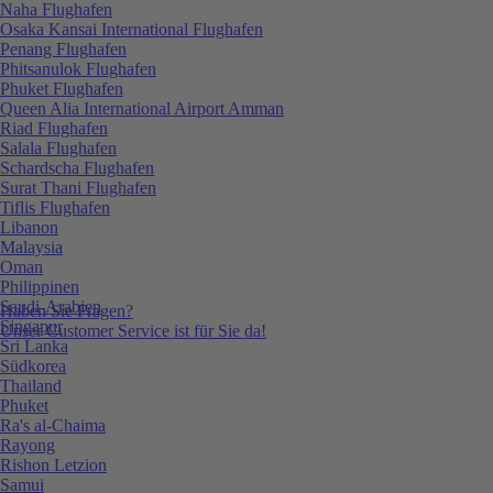
Naha Flughafen
Osaka Kansai International Flughafen
Penang Flughafen
Phitsanulok Flughafen
Phuket Flughafen
Queen Alia International Airport Amman
Riad Flughafen
Salala Flughafen
Schardscha Flughafen
Surat Thani Flughafen
Tiflis Flughafen
Libanon
Malaysia
Oman
Philippinen
Saudi-Arabien
Haben Sie Fragen?
Singapur
Unser Customer Service ist für Sie da!
Sri Lanka
Südkorea
Thailand
Phuket
Ra's al-Chaima
Rayong
Rishon Letzion
Samui