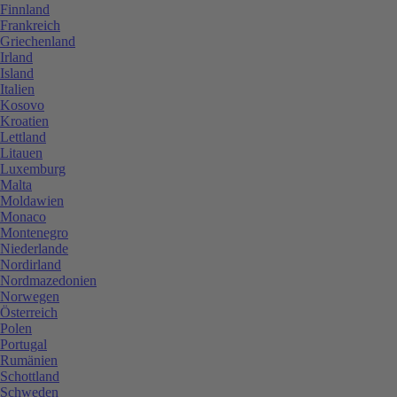
Finnland
Frankreich
Griechenland
Irland
Island
Italien
Kosovo
Kroatien
Lettland
Litauen
Luxemburg
Malta
Moldawien
Monaco
Montenegro
Niederlande
Nordirland
Nordmazedonien
Norwegen
Österreich
Polen
Portugal
Rumänien
Schottland
Schweden