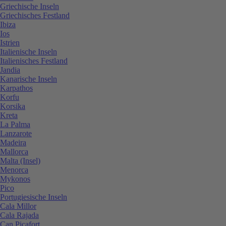
Griechische Inseln
Griechisches Festland
Ibiza
Ios
Istrien
Italienische Inseln
Italienisches Festland
Jandia
Kanarische Inseln
Karpathos
Korfu
Korsika
Kreta
La Palma
Lanzarote
Madeira
Mallorca
Malta (Insel)
Menorca
Mykonos
Pico
Portugiesische Inseln
Cala Millor
Cala Rajada
Can Picafort