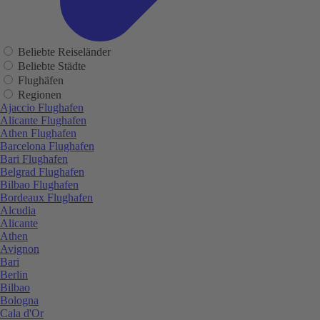
Beliebte Reiseländer
Beliebte Städte
Flughäfen
Regionen
Ajaccio Flughafen
Alicante Flughafen
Athen Flughafen
Barcelona Flughafen
Bari Flughafen
Belgrad Flughafen
Bilbao Flughafen
Bordeaux Flughafen
Alcudia
Alicante
Athen
Avignon
Bari
Berlin
Bilbao
Bologna
Cala d'Or