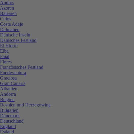
Andros
Azoren
Balearen
Chios
Costa Adeje
Dalmatien
Dänische Inseln
Dänisches Festland
El Hierro
Elba
Faial
Flores
Französisches Festland
Fuerteventura
Graciosa
Gran Canaria
Albanien
Andorra
Belgien
Bosnien und Herzegowina
Bulgarien
Dänemark
Deutschland
England
Estland