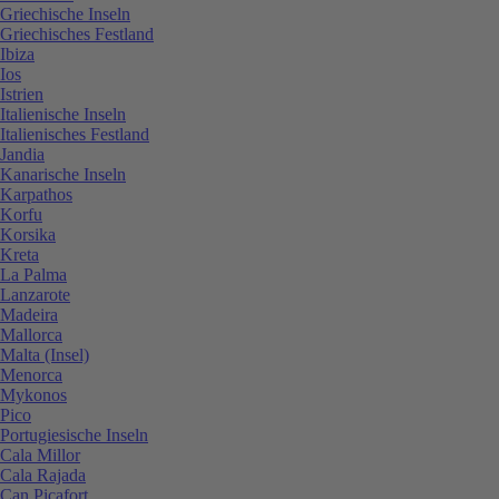
Griechische Inseln
Griechisches Festland
Ibiza
Ios
Istrien
Italienische Inseln
Italienisches Festland
Jandia
Kanarische Inseln
Karpathos
Korfu
Korsika
Kreta
La Palma
Lanzarote
Madeira
Mallorca
Malta (Insel)
Menorca
Mykonos
Pico
Portugiesische Inseln
Cala Millor
Cala Rajada
Can Picafort