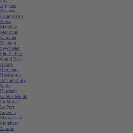
Fez
Ägypten
Botswana
Kapeverden
Kenia
Marokko
Mauritius
Namibia
Reunion
Seychellen
Flic En Flac
Grand Baie
Harare
Hermanus
Hoedspruit
Johannesburg
Kairo
Kapstadt
Katima Mulilo
Le Morne
Le Port
Lüderitz
Marrakesch
Mombasa
Nairobi