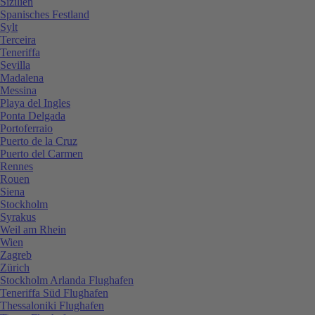
Sizilien
Spanisches Festland
Sylt
Terceira
Teneriffa
Sevilla
Madalena
Messina
Playa del Ingles
Ponta Delgada
Portoferraio
Puerto de la Cruz
Puerto del Carmen
Rennes
Rouen
Siena
Stockholm
Syrakus
Weil am Rhein
Wien
Zagreb
Zürich
Stockholm Arlanda Flughafen
Teneriffa Süd Flughafen
Thessaloniki Flughafen