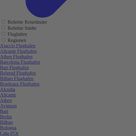
Beliebte Reiseländer
Beliebte Städte
Flughäfen
Regionen
Ajaccio Flughafen
Alicante Flughafen
Athen Flughafen
Barcelona Flughafen
Bari Flughafen
Belgrad Flughafen
Bilbao Flughafen
Bordeaux Flughafen
Alcudia
Alicante
Athen
Avignon
Bari
Berlin
Bilbao
Bologna
Cala d'Or