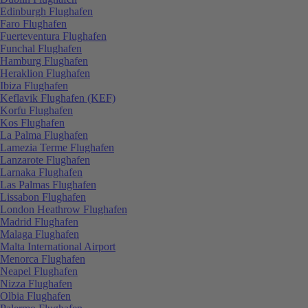
Edinburgh Flughafen
Faro Flughafen
Fuerteventura Flughafen
Funchal Flughafen
Hamburg Flughafen
Heraklion Flughafen
Ibiza Flughafen
Keflavik Flughafen (KEF)
Korfu Flughafen
Kos Flughafen
La Palma Flughafen
Lamezia Terme Flughafen
Lanzarote Flughafen
Larnaka Flughafen
Las Palmas Flughafen
Lissabon Flughafen
London Heathrow Flughafen
Madrid Flughafen
Malaga Flughafen
Malta International Airport
Menorca Flughafen
Neapel Flughafen
Nizza Flughafen
Olbia Flughafen