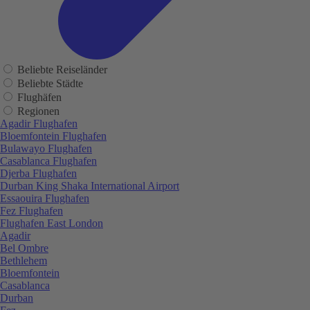
Beliebte Reiseländer
Beliebte Städte
Flughäfen
Regionen
Agadir Flughafen
Bloemfontein Flughafen
Bulawayo Flughafen
Casablanca Flughafen
Djerba Flughafen
Durban King Shaka International Airport
Essaouira Flughafen
Fez Flughafen
Flughafen East London
Agadir
Bel Ombre
Bethlehem
Bloemfontein
Casablanca
Durban