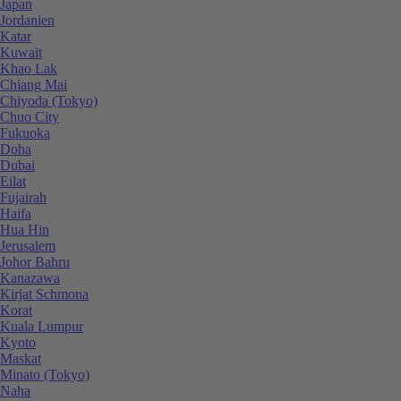
Japan
Jordanien
Katar
Kuwait
Khao Lak
Chiang Mai
Chiyoda (Tokyo)
Chuo City
Fukuoka
Doha
Dubai
Eilat
Fujairah
Haifa
Hua Hin
Jerusalem
Johor Bahru
Kanazawa
Kirjat Schmona
Korat
Kuala Lumpur
Kyoto
Maskat
Minato (Tokyo)
Naha