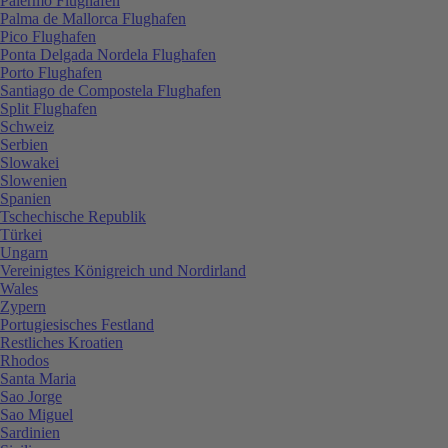
Palermo Flughafen
Palma de Mallorca Flughafen
Pico Flughafen
Ponta Delgada Nordela Flughafen
Porto Flughafen
Santiago de Compostela Flughafen
Split Flughafen
Schweiz
Serbien
Slowakei
Slowenien
Spanien
Tschechische Republik
Türkei
Ungarn
Vereinigtes Königreich und Nordirland
Wales
Zypern
Portugiesisches Festland
Restliches Kroatien
Rhodos
Santa Maria
Sao Jorge
Sao Miguel
Sardinien