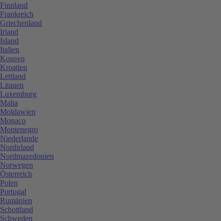
Finnland
Frankreich
Griechenland
Irland
Island
Italien
Kosovo
Kroatien
Lettland
Litauen
Luxemburg
Malta
Moldawien
Monaco
Montenegro
Niederlande
Nordirland
Nordmazedonien
Norwegen
Österreich
Polen
Portugal
Rumänien
Schottland
Schweden