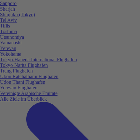
Sapporo
Sharjah
Shinjuku (Tokyo)
Tel Aviv
Tiflis
Toshima
Utsunomiya
Yamanashi
Yerevan
Yokohama
Tokyo-Haneda International Flughafen
Tokyo-Narita Flughafen
Trang Flughafen
Ubon Ratchathanii Flughafen
Udon Thani Flughafen
Yerevan Flughafen
Vereinigte Arabische Emirate
Alle Ziele im Überblick