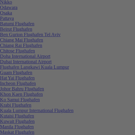
Nikko
Odawara
Osaka
Pattaya
Batumi Flughafen
Beirut Flughafen
Ben Gurion Flughafen Tel Aviv
Chiang Mai Flughafen
Chiang Rai Flughafen
Chitose Flughafen
Doha International Airport
Dubai International Airport
Flughafen Langkawi Kuala Lumpur
Guam Flughafen
Hat Yai Flughafen
Incheon Flughafen
Johor Bahru Flughafen
Khon Kaen Flughafen
Ko Samui Flughafen
Krabi Flughafen
Kuala Lumpur International Flughafen
Kutaisi Flughafen
Kuwait Flughafen
Manila Flughafen
Maskat Flughafen