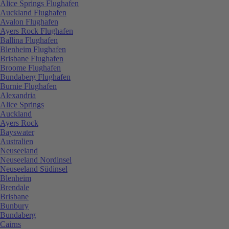
Alice Springs Flughafen
Auckland Flughafen
Avalon Flughafen
Ayers Rock Flughafen
Ballina Flughafen
Blenheim Flughafen
Brisbane Flughafen
Broome Flughafen
Bundaberg Flughafen
Burnie Flughafen
Alexandria
Alice Springs
Auckland
Ayers Rock
Bayswater
Australien
Neuseeland
Neuseeland Nordinsel
Neuseeland Südinsel
Blenheim
Brendale
Brisbane
Bunbury
Bundaberg
Cairns