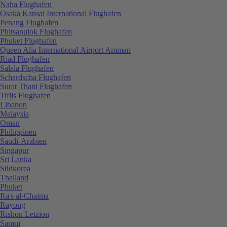
Naha Flughafen
Osaka Kansai International Flughafen
Penang Flughafen
Phitsanulok Flughafen
Phuket Flughafen
Queen Alia International Airport Amman
Riad Flughafen
Salala Flughafen
Schardscha Flughafen
Surat Thani Flughafen
Tiflis Flughafen
Libanon
Malaysia
Oman
Philippinen
Saudi-Arabien
Singapur
Sri Lanka
Südkorea
Thailand
Phuket
Ra's al-Chaima
Rayong
Rishon Letzion
Samui