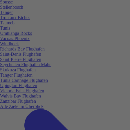
Sousse
Stellenbosch
Tanger
Trou aux Biches
Tsumeb
Tunis
Umhlanga Rocks
Vacoas-Phoenix
Windhoek
Richards Bay Flughafen
Saint-Denis Flughafen
Saint-Pierre Flughafen
Seychellen Flughafen Mahe
Skukuza Flughafen
Tanger Flughafen
Tunis-Carthage Flughafen
Upington Flughafen
Victoria Falls Flughafen
Walvis Bay Flughafen
Zanzibar Flughafen
Alle Ziele im Überblick