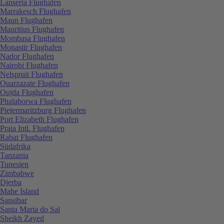
Lanseria Flughafen
Marrakesch Flughafen
Maun Flughafen
Mauritius Flughafen
Mombasa Flughafen
Monastir Flughafen
Nador Flughafen
Nairobi Flughafen
Nelspruit Flughafen
Ouarzazate Flughafen
Oujda Flughafen
Phalaborwa Flughafen
Pietermaritzburg Flughafen
Port Elizabeth Flughafen
Praia Intl. Flughafen
Rabat Flughafen
Südafrika
Tanzania
Tunesien
Zimbabwe
Djerba
Mahe Island
Sansibar
Santa Maria do Sal
Sheikh Zayed