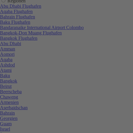
Regionen
Abu Dhabi Flughafen
Aqaba Flughafen
Bahrain Flughafen
Baku Flughafen
Bandaranaike International Airport Colombo
Bangkok-Don Muang Flughafen
Bangkok Flughafen
Abu Dhabi
Amman
Aomori
Aqaba
Ashdod
Atami
Baku
Bangkok
Beirut
Beerscheba
Chaweng
Armenien
Aserbaidschan
Bahrain
Georgien
Guam
Israel