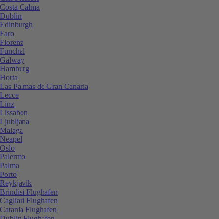
Costa Calma
Dublin
Edinburgh
Faro
Florenz
Funchal
Galway
Hamburg
Horta
Las Palmas de Gran Canaria
Lecce
Linz
Lissabon
Ljubljana
Malaga
Neapel
Oslo
Palermo
Palma
Porto
Reykjavík
Brindisi Flughafen
Cagliari Flughafen
Catania Flughafen
Dublin Flughafen