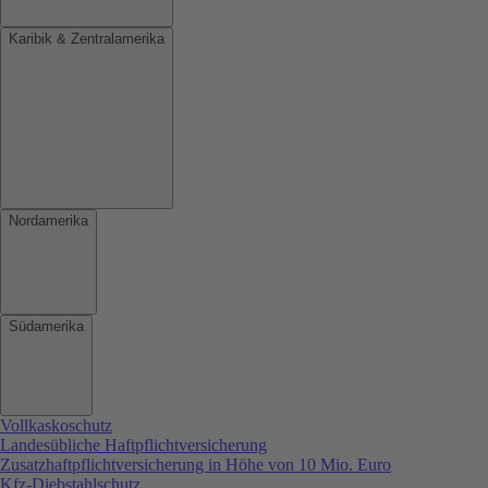
Karibik & Zentralamerika
Nordamerika
Südamerika
Vollkaskoschutz
Landesübliche Haftpflichtversicherung
Zusatzhaftpflichtversicherung in Höhe von 10 Mio. Euro
Kfz-Diebstahlschutz