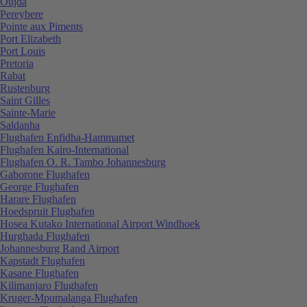
Oujda
Pereybere
Pointe aux Piments
Port Elizabeth
Port Louis
Pretoria
Rabat
Rustenburg
Saint Gilles
Sainte-Marie
Saldanha
Flughafen Enfidha-Hammamet
Flughafen Kairo-International
Flughafen O. R. Tambo Johannesburg
Gaborone Flughafen
George Flughafen
Harare Flughafen
Hoedspruit Flughafen
Hosea Kutako International Airport Windhoek
Hurghada Flughafen
Johannesburg Rand Airport
Kapstadt Flughafen
Kasane Flughafen
Kilimanjaro Flughafen
Kruger-Mpumalanga Flughafen