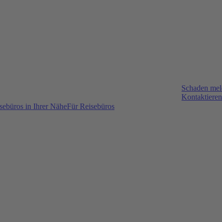
Schaden me
Kontaktieren
sebüros in Ihrer Nähe
Für Reisebüros