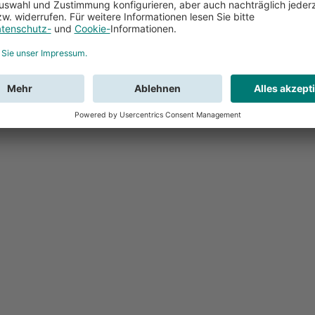
Feedback
Sie haben Fr
Buchung?