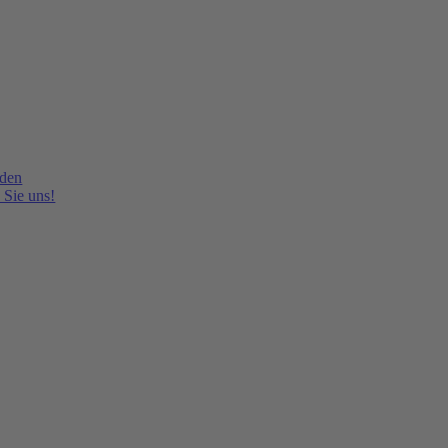
lden
 Sie uns!