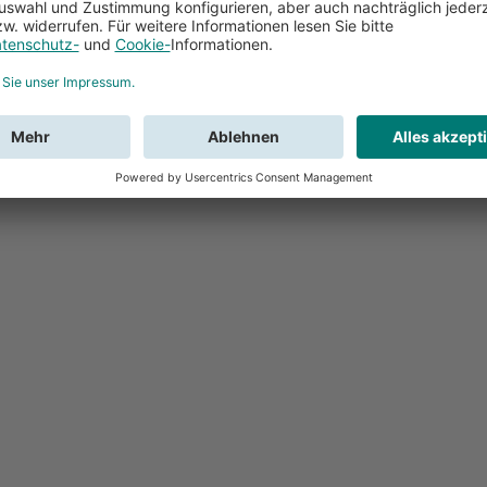
Feedback
Sie haben Fr
Buchung?