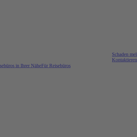
Schaden me
Kontaktieren
sebüros in Ihrer Nähe
Für Reisebüros