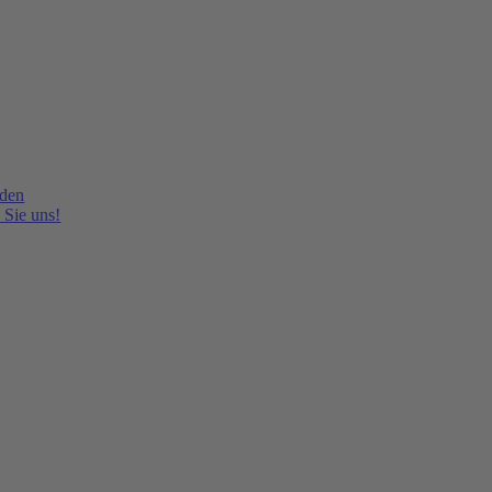
lden
 Sie uns!