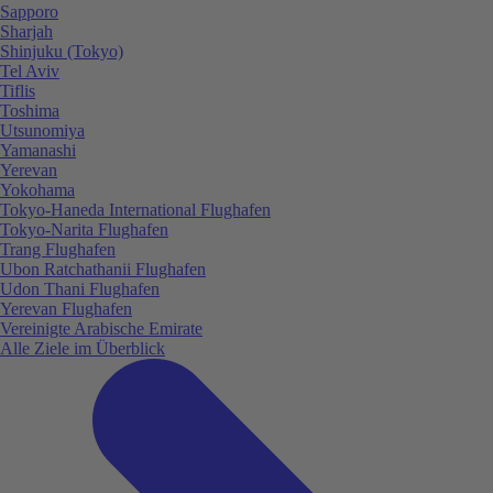
Sapporo
Sharjah
Shinjuku (Tokyo)
Tel Aviv
Tiflis
Toshima
Utsunomiya
Yamanashi
Yerevan
Yokohama
Tokyo-Haneda International Flughafen
Tokyo-Narita Flughafen
Trang Flughafen
Ubon Ratchathanii Flughafen
Udon Thani Flughafen
Yerevan Flughafen
Vereinigte Arabische Emirate
Alle Ziele im Überblick