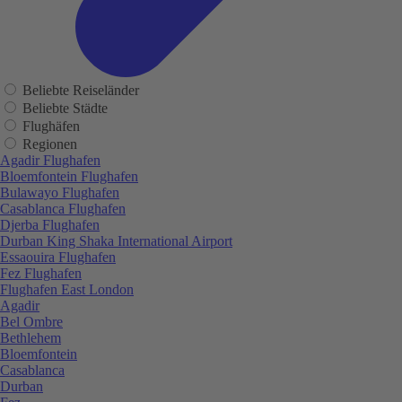
Beliebte Reiseländer
Beliebte Städte
Flughäfen
Regionen
Agadir Flughafen
Bloemfontein Flughafen
Bulawayo Flughafen
Casablanca Flughafen
Djerba Flughafen
Durban King Shaka International Airport
Essaouira Flughafen
Fez Flughafen
Flughafen East London
Agadir
Bel Ombre
Bethlehem
Bloemfontein
Casablanca
Durban