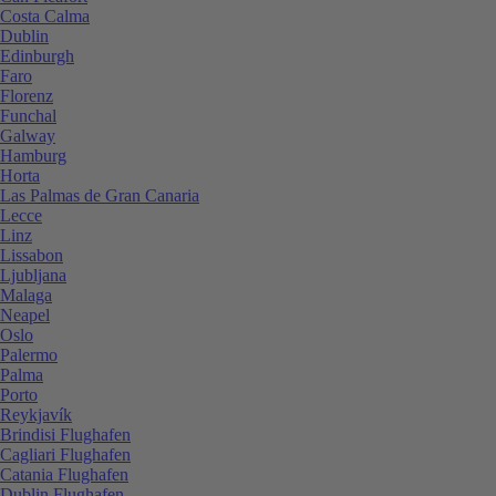
Costa Calma
Dublin
Edinburgh
Faro
Florenz
Funchal
Galway
Hamburg
Horta
Las Palmas de Gran Canaria
Lecce
Linz
Lissabon
Ljubljana
Malaga
Neapel
Oslo
Palermo
Palma
Porto
Reykjavík
Brindisi Flughafen
Cagliari Flughafen
Catania Flughafen
Dublin Flughafen