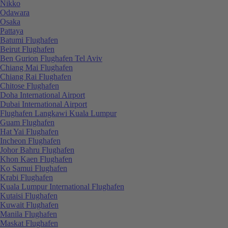
Nikko
Odawara
Osaka
Pattaya
Batumi Flughafen
Beirut Flughafen
Ben Gurion Flughafen Tel Aviv
Chiang Mai Flughafen
Chiang Rai Flughafen
Chitose Flughafen
Doha International Airport
Dubai International Airport
Flughafen Langkawi Kuala Lumpur
Guam Flughafen
Hat Yai Flughafen
Incheon Flughafen
Johor Bahru Flughafen
Khon Kaen Flughafen
Ko Samui Flughafen
Krabi Flughafen
Kuala Lumpur International Flughafen
Kutaisi Flughafen
Kuwait Flughafen
Manila Flughafen
Maskat Flughafen