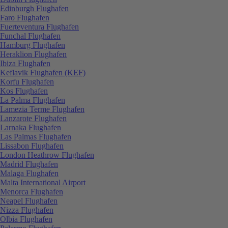
Edinburgh Flughafen
Faro Flughafen
Fuerteventura Flughafen
Funchal Flughafen
Hamburg Flughafen
Heraklion Flughafen
Ibiza Flughafen
Keflavik Flughafen (KEF)
Korfu Flughafen
Kos Flughafen
La Palma Flughafen
Lamezia Terme Flughafen
Lanzarote Flughafen
Larnaka Flughafen
Las Palmas Flughafen
Lissabon Flughafen
London Heathrow Flughafen
Madrid Flughafen
Malaga Flughafen
Malta International Airport
Menorca Flughafen
Neapel Flughafen
Nizza Flughafen
Olbia Flughafen