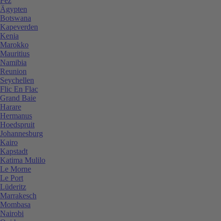
Fez
Ägypten
Botswana
Kapeverden
Kenia
Marokko
Mauritius
Namibia
Reunion
Seychellen
Flic En Flac
Grand Baie
Harare
Hermanus
Hoedspruit
Johannesburg
Kairo
Kapstadt
Katima Mulilo
Le Morne
Le Port
Lüderitz
Marrakesch
Mombasa
Nairobi