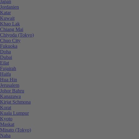
Japan
Jordanien
Katar
Kuwait
Khao Lak
Chiang Mai
Chiyoda (Tokyo)
Chuo City
Fukuoka
Doha
Dubai
Eilat
Fujairah
Haifa
Hua Hin
Jerusalem
Johor Bahru
Kanazawa
Kirjat Schmona
Korat
Kuala Lumpur
Kyoto
Maskat
Minato (Tokyo)
Naha