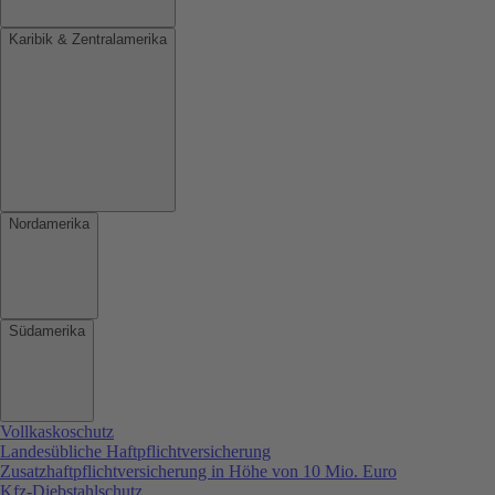
Karibik & Zentralamerika
Nordamerika
Südamerika
Vollkaskoschutz
Landesübliche Haftpflichtversicherung
Zusatzhaftpflichtversicherung in Höhe von 10 Mio. Euro
Kfz-Diebstahlschutz