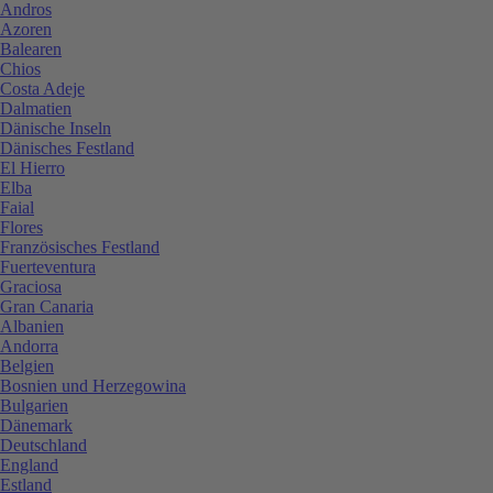
Andros
Azoren
Balearen
Chios
Costa Adeje
Dalmatien
Dänische Inseln
Dänisches Festland
El Hierro
Elba
Faial
Flores
Französisches Festland
Fuerteventura
Graciosa
Gran Canaria
Albanien
Andorra
Belgien
Bosnien und Herzegowina
Bulgarien
Dänemark
Deutschland
England
Estland