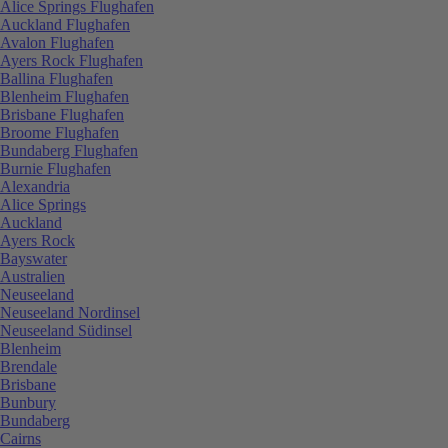
Alice Springs Flughafen
Auckland Flughafen
Avalon Flughafen
Ayers Rock Flughafen
Ballina Flughafen
Blenheim Flughafen
Brisbane Flughafen
Broome Flughafen
Bundaberg Flughafen
Burnie Flughafen
Alexandria
Alice Springs
Auckland
Ayers Rock
Bayswater
Australien
Neuseeland
Neuseeland Nordinsel
Neuseeland Südinsel
Blenheim
Brendale
Brisbane
Bunbury
Bundaberg
Cairns