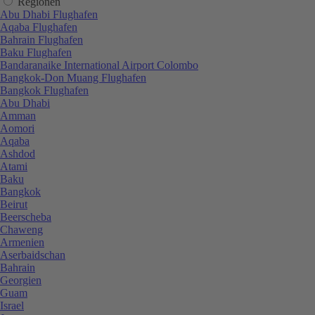
Regionen
Abu Dhabi Flughafen
Aqaba Flughafen
Bahrain Flughafen
Baku Flughafen
Bandaranaike International Airport Colombo
Bangkok-Don Muang Flughafen
Bangkok Flughafen
Abu Dhabi
Amman
Aomori
Aqaba
Ashdod
Atami
Baku
Bangkok
Beirut
Beerscheba
Chaweng
Armenien
Aserbaidschan
Bahrain
Georgien
Guam
Israel