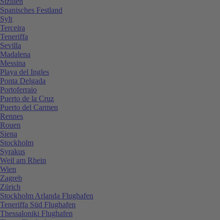
Sizilien
Spanisches Festland
Sylt
Terceira
Teneriffa
Sevilla
Madalena
Messina
Playa del Ingles
Ponta Delgada
Portoferraio
Puerto de la Cruz
Puerto del Carmen
Rennes
Rouen
Siena
Stockholm
Syrakus
Weil am Rhein
Wien
Zagreb
Zürich
Stockholm Arlanda Flughafen
Teneriffa Süd Flughafen
Thessaloniki Flughafen