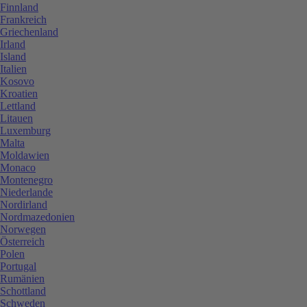
Finnland
Frankreich
Griechenland
Irland
Island
Italien
Kosovo
Kroatien
Lettland
Litauen
Luxemburg
Malta
Moldawien
Monaco
Montenegro
Niederlande
Nordirland
Nordmazedonien
Norwegen
Österreich
Polen
Portugal
Rumänien
Schottland
Schweden