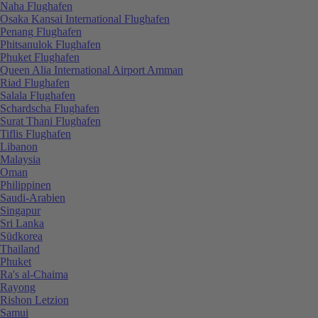
Naha Flughafen
Osaka Kansai International Flughafen
Penang Flughafen
Phitsanulok Flughafen
Phuket Flughafen
Queen Alia International Airport Amman
Riad Flughafen
Salala Flughafen
Schardscha Flughafen
Surat Thani Flughafen
Tiflis Flughafen
Libanon
Malaysia
Oman
Philippinen
Saudi-Arabien
Singapur
Sri Lanka
Südkorea
Thailand
Phuket
Ra's al-Chaima
Rayong
Rishon Letzion
Samui