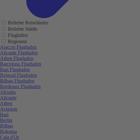
Beliebte Reiseländer
Beliebte Städte
Flughäfen
Regionen
Ajaccio Flughafen
Alicante Flughafen
Athen Flughafen
Barcelona Flughafen
Bari Flughafen
Belgrad Flughafen
Bilbao Flughafen
Bordeaux Flughafen
Alcudia
Alicante
Athen
Avignon
Bari
Berlin
Bilbao
Bologna
Cala d'Or