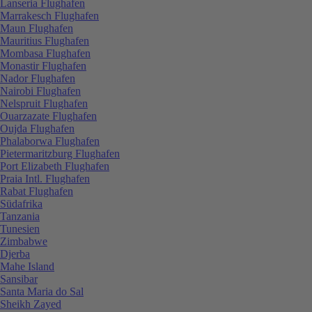
Lanseria Flughafen
Marrakesch Flughafen
Maun Flughafen
Mauritius Flughafen
Mombasa Flughafen
Monastir Flughafen
Nador Flughafen
Nairobi Flughafen
Nelspruit Flughafen
Ouarzazate Flughafen
Oujda Flughafen
Phalaborwa Flughafen
Pietermaritzburg Flughafen
Port Elizabeth Flughafen
Praia Intl. Flughafen
Rabat Flughafen
Südafrika
Tanzania
Tunesien
Zimbabwe
Djerba
Mahe Island
Sansibar
Santa Maria do Sal
Sheikh Zayed