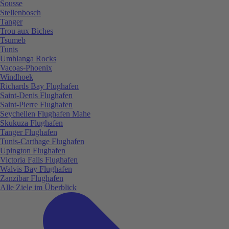
Sousse
Stellenbosch
Tanger
Trou aux Biches
Tsumeb
Tunis
Umhlanga Rocks
Vacoas-Phoenix
Windhoek
Richards Bay Flughafen
Saint-Denis Flughafen
Saint-Pierre Flughafen
Seychellen Flughafen Mahe
Skukuza Flughafen
Tanger Flughafen
Tunis-Carthage Flughafen
Upington Flughafen
Victoria Falls Flughafen
Walvis Bay Flughafen
Zanzibar Flughafen
Alle Ziele im Überblick