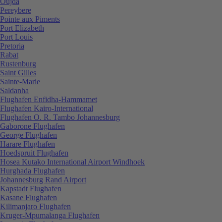
Oujda
Pereybere
Pointe aux Piments
Port Elizabeth
Port Louis
Pretoria
Rabat
Rustenburg
Saint Gilles
Sainte-Marie
Saldanha
Flughafen Enfidha-Hammamet
Flughafen Kairo-International
Flughafen O. R. Tambo Johannesburg
Gaborone Flughafen
George Flughafen
Harare Flughafen
Hoedspruit Flughafen
Hosea Kutako International Airport Windhoek
Hurghada Flughafen
Johannesburg Rand Airport
Kapstadt Flughafen
Kasane Flughafen
Kilimanjaro Flughafen
Kruger-Mpumalanga Flughafen