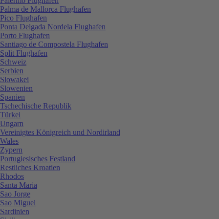
Palermo Flughafen
Palma de Mallorca Flughafen
Pico Flughafen
Ponta Delgada Nordela Flughafen
Porto Flughafen
Santiago de Compostela Flughafen
Split Flughafen
Schweiz
Serbien
Slowakei
Slowenien
Spanien
Tschechische Republik
Türkei
Ungarn
Vereinigtes Königreich und Nordirland
Wales
Zypern
Portugiesisches Festland
Restliches Kroatien
Rhodos
Santa Maria
Sao Jorge
Sao Miguel
Sardinien