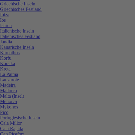
Griechische Inseln
Griechisches Festland
Ibiza
Ios
Istrien
Italienische Inseln
Italienisches Festland
Jandia
Kanarische Inseln
Karpathos
Korfu
Korsika
Kreta
La Palma
Lanzarote
Madeira
Mallorca
Malta (Insel)
Menorca
Mykonos
Pico
Portugiesische Inseln
Cala Millor
Cala Rajada
Can Picafort