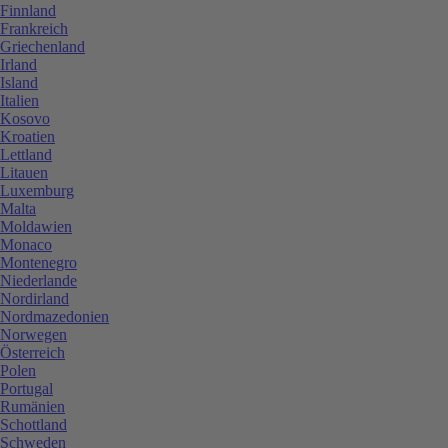
Finnland
Frankreich
Griechenland
Irland
Island
Italien
Kosovo
Kroatien
Lettland
Litauen
Luxemburg
Malta
Moldawien
Monaco
Montenegro
Niederlande
Nordirland
Nordmazedonien
Norwegen
Österreich
Polen
Portugal
Rumänien
Schottland
Schweden