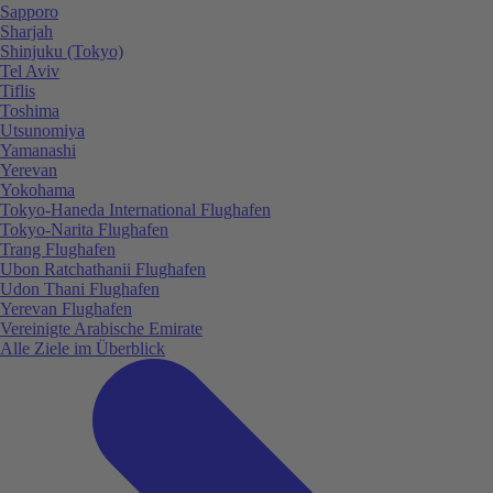
Sapporo
Sharjah
Shinjuku (Tokyo)
Tel Aviv
Tiflis
Toshima
Utsunomiya
Yamanashi
Yerevan
Yokohama
Tokyo-Haneda International Flughafen
Tokyo-Narita Flughafen
Trang Flughafen
Ubon Ratchathanii Flughafen
Udon Thani Flughafen
Yerevan Flughafen
Vereinigte Arabische Emirate
Alle Ziele im Überblick