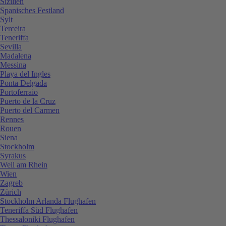
Sizilien
Spanisches Festland
Sylt
Terceira
Teneriffa
Sevilla
Madalena
Messina
Playa del Ingles
Ponta Delgada
Portoferraio
Puerto de la Cruz
Puerto del Carmen
Rennes
Rouen
Siena
Stockholm
Syrakus
Weil am Rhein
Wien
Zagreb
Zürich
Stockholm Arlanda Flughafen
Teneriffa Süd Flughafen
Thessaloniki Flughafen