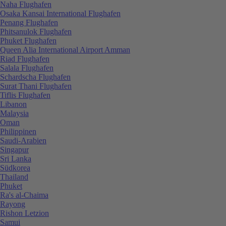
Naha Flughafen
Osaka Kansai International Flughafen
Penang Flughafen
Phitsanulok Flughafen
Phuket Flughafen
Queen Alia International Airport Amman
Riad Flughafen
Salala Flughafen
Schardscha Flughafen
Surat Thani Flughafen
Tiflis Flughafen
Libanon
Malaysia
Oman
Philippinen
Saudi-Arabien
Singapur
Sri Lanka
Südkorea
Thailand
Phuket
Ra's al-Chaima
Rayong
Rishon Letzion
Samui