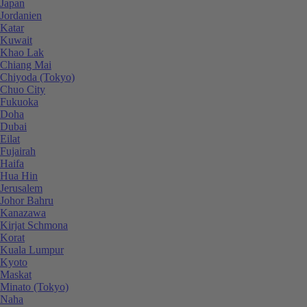
Japan
Jordanien
Katar
Kuwait
Khao Lak
Chiang Mai
Chiyoda (Tokyo)
Chuo City
Fukuoka
Doha
Dubai
Eilat
Fujairah
Haifa
Hua Hin
Jerusalem
Johor Bahru
Kanazawa
Kirjat Schmona
Korat
Kuala Lumpur
Kyoto
Maskat
Minato (Tokyo)
Naha