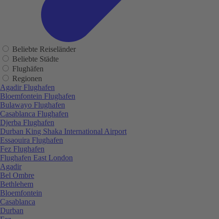
Beliebte Reiseländer
Beliebte Städte
Flughäfen
Regionen
Agadir Flughafen
Bloemfontein Flughafen
Bulawayo Flughafen
Casablanca Flughafen
Djerba Flughafen
Durban King Shaka International Airport
Essaouira Flughafen
Fez Flughafen
Flughafen East London
Agadir
Bel Ombre
Bethlehem
Bloemfontein
Casablanca
Durban