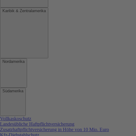
Karibik & Zentralamerika
Nordamerika
Südamerika
Vollkaskoschutz
Landesübliche Haftpflichtversicherung
Zusatzhaftpflichtversicherung in Höhe von 10 Mio. Euro
Kfz-Diebstahlschutz