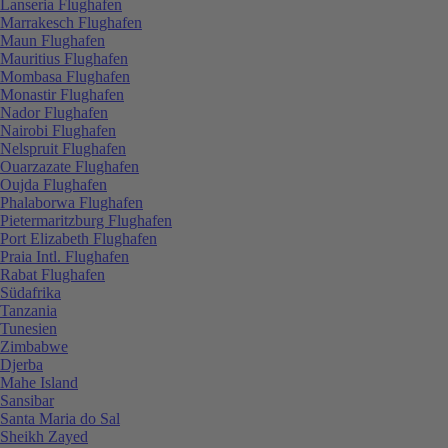
Lanseria Flughafen
Marrakesch Flughafen
Maun Flughafen
Mauritius Flughafen
Mombasa Flughafen
Monastir Flughafen
Nador Flughafen
Nairobi Flughafen
Nelspruit Flughafen
Ouarzazate Flughafen
Oujda Flughafen
Phalaborwa Flughafen
Pietermaritzburg Flughafen
Port Elizabeth Flughafen
Praia Intl. Flughafen
Rabat Flughafen
Südafrika
Tanzania
Tunesien
Zimbabwe
Djerba
Mahe Island
Sansibar
Santa Maria do Sal
Sheikh Zayed