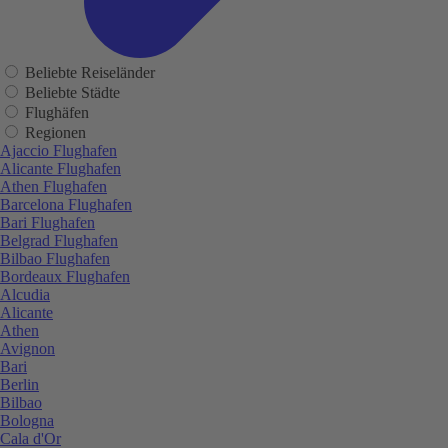
Beliebte Reiseländer
Beliebte Städte
Flughäfen
Regionen
Ajaccio Flughafen
Alicante Flughafen
Athen Flughafen
Barcelona Flughafen
Bari Flughafen
Belgrad Flughafen
Bilbao Flughafen
Bordeaux Flughafen
Alcudia
Alicante
Athen
Avignon
Bari
Berlin
Bilbao
Bologna
Cala d'Or