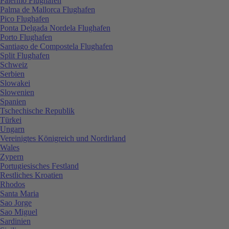
Palermo Flughafen
Palma de Mallorca Flughafen
Pico Flughafen
Ponta Delgada Nordela Flughafen
Porto Flughafen
Santiago de Compostela Flughafen
Split Flughafen
Schweiz
Serbien
Slowakei
Slowenien
Spanien
Tschechische Republik
Türkei
Ungarn
Vereinigtes Königreich und Nordirland
Wales
Zypern
Portugiesisches Festland
Restliches Kroatien
Rhodos
Santa Maria
Sao Jorge
Sao Miguel
Sardinien