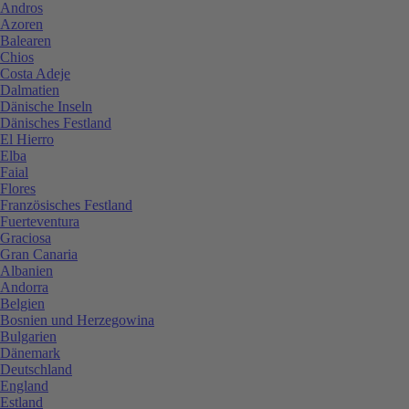
Andros
Azoren
Balearen
Chios
Costa Adeje
Dalmatien
Dänische Inseln
Dänisches Festland
El Hierro
Elba
Faial
Flores
Französisches Festland
Fuerteventura
Graciosa
Gran Canaria
Albanien
Andorra
Belgien
Bosnien und Herzegowina
Bulgarien
Dänemark
Deutschland
England
Estland