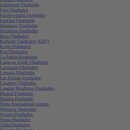
Edinburgh Flughafen
Faro Flughafen
Fuerteventura Flughafen
Funchal Flughafen
Hamburg Flughafen
Heraklion Flughafen
Ibiza Flughafen
Keflavik Flughafen (KEF)
Korfu Flughafen
Kos Flughafen
La Palma Flughafen
Lamezia Terme Flughafen
Lanzarote Flughafen
Larnaka Flughafen
Las Palmas Flughafen
Lissabon Flughafen
London Heathrow Flughafen
Madrid Flughafen
Malaga Flughafen
Malta International Airport
Menorca Flughafen
Neapel Flughafen
Nizza Flughafen
Olbia Flughafen