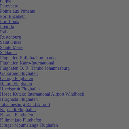
Oujda
Pereybere
Pointe aux Piments
Port Elizabeth
Port Louis
Pretoria
Rabat
Rustenburg
Saint Gilles
Sainte-Marie
Saldanha
Flughafen Enfidha-Hammamet
Flughafen Kairo-International
Flughafen O. R. Tambo Johannesburg
Gaborone Flughafen
George Flughafen
Harare Flughafen
Hoedspruit Flughafen
Hosea Kutako International Airport Windhoek
Hurghada Flughafen
Johannesburg Rand Airport
Kapstadt Flughafen
Kasane Flughafen
Kilimanjaro Flughafen
Kruger-Mpumalanga Flughafen