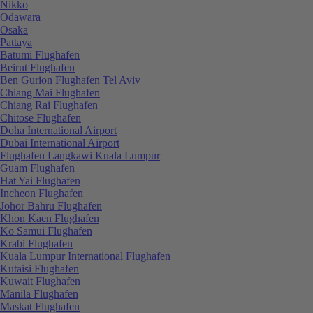
Nikko
Odawara
Osaka
Pattaya
Batumi Flughafen
Beirut Flughafen
Ben Gurion Flughafen Tel Aviv
Chiang Mai Flughafen
Chiang Rai Flughafen
Chitose Flughafen
Doha International Airport
Dubai International Airport
Flughafen Langkawi Kuala Lumpur
Guam Flughafen
Hat Yai Flughafen
Incheon Flughafen
Johor Bahru Flughafen
Khon Kaen Flughafen
Ko Samui Flughafen
Krabi Flughafen
Kuala Lumpur International Flughafen
Kutaisi Flughafen
Kuwait Flughafen
Manila Flughafen
Maskat Flughafen