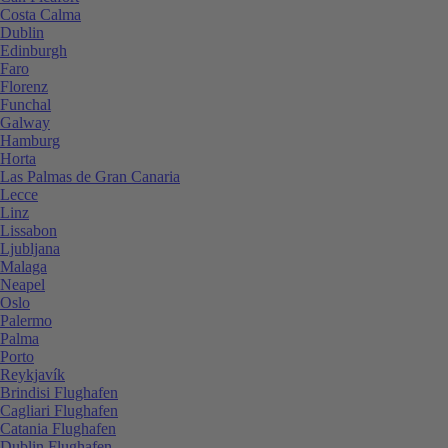
Costa Calma
Dublin
Edinburgh
Faro
Florenz
Funchal
Galway
Hamburg
Horta
Las Palmas de Gran Canaria
Lecce
Linz
Lissabon
Ljubljana
Malaga
Neapel
Oslo
Palermo
Palma
Porto
Reykjavík
Brindisi Flughafen
Cagliari Flughafen
Catania Flughafen
Dublin Flughafen