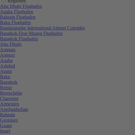
Regionen
Abu Dhabi Flughafen
Aqaba Flughafen
Bahrain Flughafen
Baku Flughafen
Bandaranaike International Airport Colombo
Bangkok-Don Muang Flughafen
Bangkok Flughafen
Abu Dhabi
Amman
Aomori
Aqaba
Ashdod
Atami
Baku
Bangkok
Beirut
Beerscheba
Chaweng
Armenien
Aserbaidschan
Bahrain
Georgien
Guam
Israel