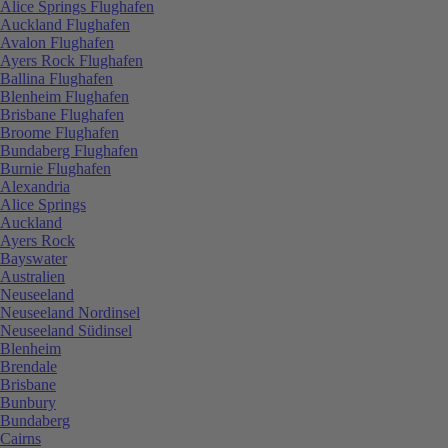
Alice Springs Flughafen
Auckland Flughafen
Avalon Flughafen
Ayers Rock Flughafen
Ballina Flughafen
Blenheim Flughafen
Brisbane Flughafen
Broome Flughafen
Bundaberg Flughafen
Burnie Flughafen
Alexandria
Alice Springs
Auckland
Ayers Rock
Bayswater
Australien
Neuseeland
Neuseeland Nordinsel
Neuseeland Südinsel
Blenheim
Brendale
Brisbane
Bunbury
Bundaberg
Cairns