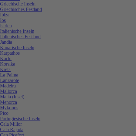
Griechische Inseln
Griechisches Festland
Ibiza
Ios
Istrien
Italienische Inseln
Italienisches Festland
Jandia
Kanarische Inseln
Karpathos
Korfu
Korsika
Kreta
La Palma
Lanzarote
Madeira
Mallorca
Malta (Insel)
Menorca
Mykonos
Pico
Portugiesische Inseln
Cala Millor
Cala Rajada
Can Picafort