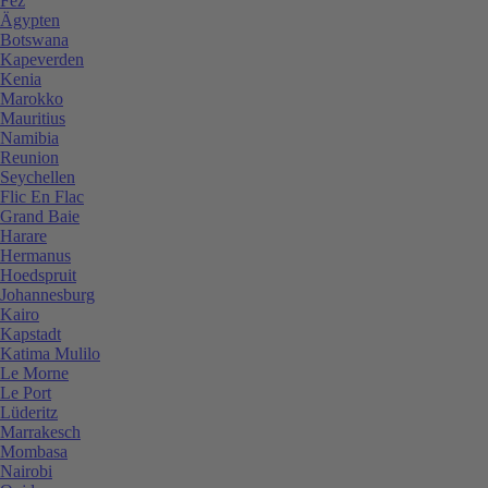
Fez
Ägypten
Botswana
Kapeverden
Kenia
Marokko
Mauritius
Namibia
Reunion
Seychellen
Flic En Flac
Grand Baie
Harare
Hermanus
Hoedspruit
Johannesburg
Kairo
Kapstadt
Katima Mulilo
Le Morne
Le Port
Lüderitz
Marrakesch
Mombasa
Nairobi