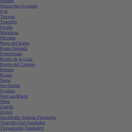
Sizilien
Spanisches Festland
Sylt
Terceira
Teneriffa
Sevilla
Madalena
Messina
Playa del Ingles
Ponta Delgada
Portoferraio
Puerto de la Cruz
Puerto del Carmen
Rennes
Rouen
Siena
Stockholm
Syrakus
Weil am Rhein
Wien
Zagreb
Zürich
Stockholm Arlanda Flughafen
Teneriffa Süd Flughafen
Thessaloniki Flughafen