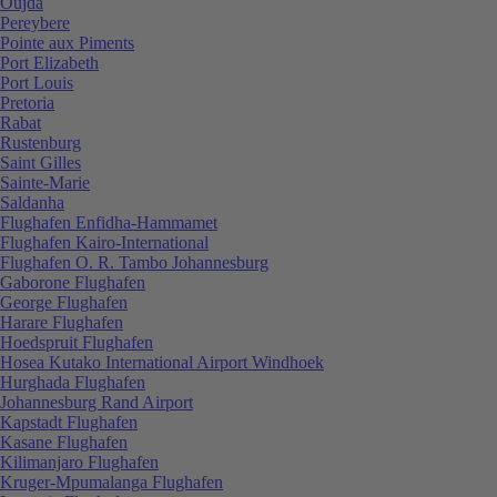
Oujda
Pereybere
Pointe aux Piments
Port Elizabeth
Port Louis
Pretoria
Rabat
Rustenburg
Saint Gilles
Sainte-Marie
Saldanha
Flughafen Enfidha-Hammamet
Flughafen Kairo-International
Flughafen O. R. Tambo Johannesburg
Gaborone Flughafen
George Flughafen
Harare Flughafen
Hoedspruit Flughafen
Hosea Kutako International Airport Windhoek
Hurghada Flughafen
Johannesburg Rand Airport
Kapstadt Flughafen
Kasane Flughafen
Kilimanjaro Flughafen
Kruger-Mpumalanga Flughafen