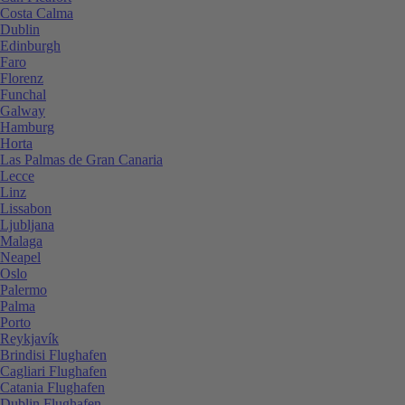
Costa Calma
Dublin
Edinburgh
Faro
Florenz
Funchal
Galway
Hamburg
Horta
Las Palmas de Gran Canaria
Lecce
Linz
Lissabon
Ljubljana
Malaga
Neapel
Oslo
Palermo
Palma
Porto
Reykjavík
Brindisi Flughafen
Cagliari Flughafen
Catania Flughafen
Dublin Flughafen