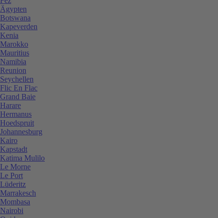
Fez
Ägypten
Botswana
Kapeverden
Kenia
Marokko
Mauritius
Namibia
Reunion
Seychellen
Flic En Flac
Grand Baie
Harare
Hermanus
Hoedspruit
Johannesburg
Kairo
Kapstadt
Katima Mulilo
Le Morne
Le Port
Lüderitz
Marrakesch
Mombasa
Nairobi