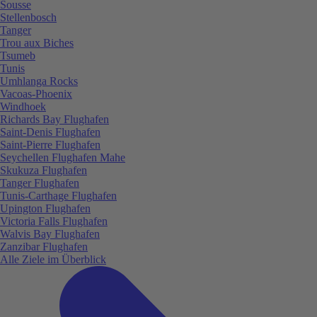
Sousse
Stellenbosch
Tanger
Trou aux Biches
Tsumeb
Tunis
Umhlanga Rocks
Vacoas-Phoenix
Windhoek
Richards Bay Flughafen
Saint-Denis Flughafen
Saint-Pierre Flughafen
Seychellen Flughafen Mahe
Skukuza Flughafen
Tanger Flughafen
Tunis-Carthage Flughafen
Upington Flughafen
Victoria Falls Flughafen
Walvis Bay Flughafen
Zanzibar Flughafen
Alle Ziele im Überblick