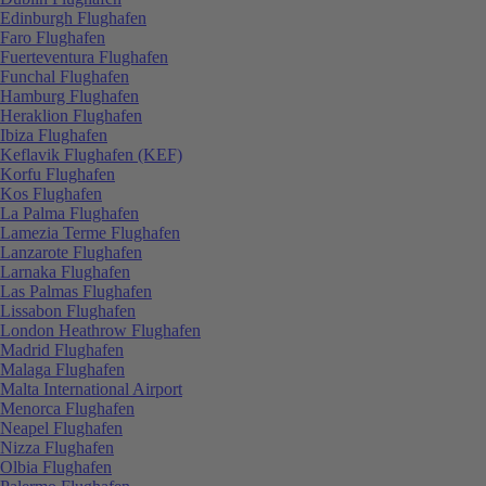
Edinburgh Flughafen
Faro Flughafen
Fuerteventura Flughafen
Funchal Flughafen
Hamburg Flughafen
Heraklion Flughafen
Ibiza Flughafen
Keflavik Flughafen (KEF)
Korfu Flughafen
Kos Flughafen
La Palma Flughafen
Lamezia Terme Flughafen
Lanzarote Flughafen
Larnaka Flughafen
Las Palmas Flughafen
Lissabon Flughafen
London Heathrow Flughafen
Madrid Flughafen
Malaga Flughafen
Malta International Airport
Menorca Flughafen
Neapel Flughafen
Nizza Flughafen
Olbia Flughafen