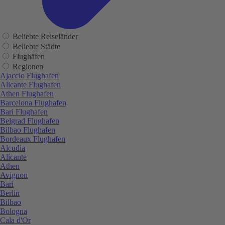
Beliebte Reiseländer
Beliebte Städte
Flughäfen
Regionen
Ajaccio Flughafen
Alicante Flughafen
Athen Flughafen
Barcelona Flughafen
Bari Flughafen
Belgrad Flughafen
Bilbao Flughafen
Bordeaux Flughafen
Alcudia
Alicante
Athen
Avignon
Bari
Berlin
Bilbao
Bologna
Cala d'Or