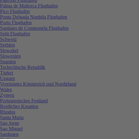
Palermo Flughafen
Palma de Mallorca Flughafen
Pico Flughafen
Ponta Delgada Nordela Flughafen
Porto Flughafen
Santiago de Compostela Flughafen
Split Flughafen
Schweiz
Serbien
Slowakei
Slowenien
Spanien
Tschechische Republik
Türkei
Ungarn
Vereinigtes Königreich und Nordirland
Wales
Zypern
Portugiesisches Festland
Restliches Kroatien
Rhodos
Santa Maria
Sao Jorge
Sao Miguel
Sardinien