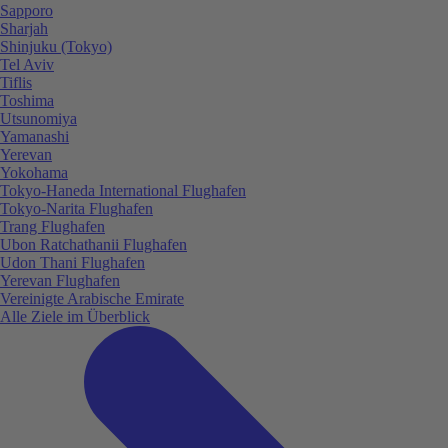
Sapporo
Sharjah
Shinjuku (Tokyo)
Tel Aviv
Tiflis
Toshima
Utsunomiya
Yamanashi
Yerevan
Yokohama
Tokyo-Haneda International Flughafen
Tokyo-Narita Flughafen
Trang Flughafen
Ubon Ratchathanii Flughafen
Udon Thani Flughafen
Yerevan Flughafen
Vereinigte Arabische Emirate
Alle Ziele im Überblick