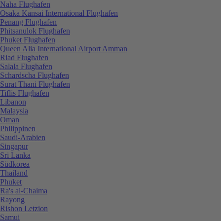
Naha Flughafen
Osaka Kansai International Flughafen
Penang Flughafen
Phitsanulok Flughafen
Phuket Flughafen
Queen Alia International Airport Amman
Riad Flughafen
Salala Flughafen
Schardscha Flughafen
Surat Thani Flughafen
Tiflis Flughafen
Libanon
Malaysia
Oman
Philippinen
Saudi-Arabien
Singapur
Sri Lanka
Südkorea
Thailand
Phuket
Ra's al-Chaima
Rayong
Rishon Letzion
Samui