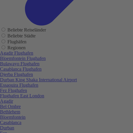
Beliebte Reiseländer
Beliebte Städte
Flughäfen
Regionen
Agadir Flughafen
Bloemfontein Flughafen
Bulawayo Flughafen
Casablanca Flughafen
Djerba Flughafen
Durban King Shaka International Airport
Essaouira Flughafen
Fez Flughafen
Flughafen East London
Agadir
Bel Ombre
Bethlehem
Bloemfontein
Casablanca
Durban