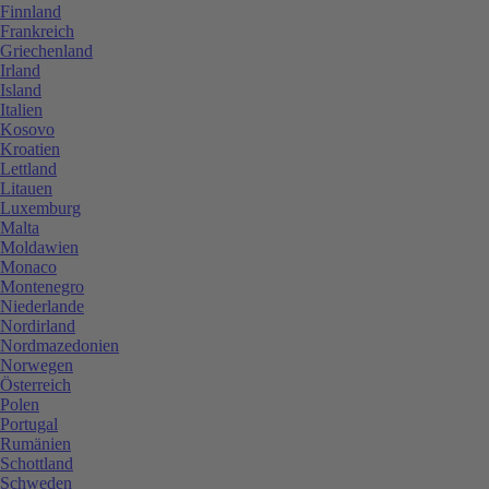
Finnland
Frankreich
Griechenland
Irland
Island
Italien
Kosovo
Kroatien
Lettland
Litauen
Luxemburg
Malta
Moldawien
Monaco
Montenegro
Niederlande
Nordirland
Nordmazedonien
Norwegen
Österreich
Polen
Portugal
Rumänien
Schottland
Schweden