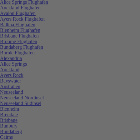
Alice Springs Flughafen
Auckland Flughafen
Avalon Flughafen
Ayers Rock Flughafen
Ballina Flughafen
Blenheim Flughafen
Brisbane Flughafen
Broome Flughafen
Bundaberg Flughafen
Burnie Flughafen
Alexandria
Alice Springs
Auckland
Ayers Rock
Bayswater
Australien
Neuseeland
Neuseeland Nordinsel
Neuseeland Südinsel
Blenheim
Brendale
Brisbane
Bunbury
Bundaberg
Cairns