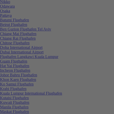
Nikko
Odawara
Osaka
Pattaya
Batumi Flughafen
Beirut Flughafen
Ben Gurion Flughafen Tel Aviv
Chiang Mai Flughafen
Chiang Rai Flughafen
Chitose Flughafen
Doha International Airport
Dubai International Airport
Flughafen Langkawi Kuala Lumpur
Guam Flughafen
Hat Yai Flughafen
Incheon Flughafen
Johor Bahru Flughafen
Khon Kaen Flughafen
Ko Samui Flughafen
Krabi Flughafen
Kuala Lumpur International Flughafen
Kutaisi Flughafen
Kuwait Flughafen
Manila Flughafen
Maskat Flughafen