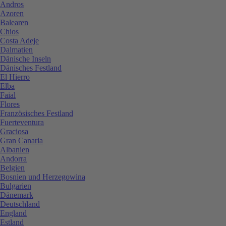
Andros
Azoren
Balearen
Chios
Costa Adeje
Dalmatien
Dänische Inseln
Dänisches Festland
El Hierro
Elba
Faial
Flores
Französisches Festland
Fuerteventura
Graciosa
Gran Canaria
Albanien
Andorra
Belgien
Bosnien und Herzegowina
Bulgarien
Dänemark
Deutschland
England
Estland