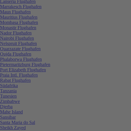
Lanseria Flughafen
Marrakesch Flughafen
Maun Flughafen
Mauritius Flughafen
Mombasa Flughafen
Monastir Flughafen
Nador Flughafen
Nairobi Flughafen
Nelspruit Flughafen
Ouarzazate Flughafen
Oujda Flughafen
Phalaborwa Flughafen
Pietermaritzburg Flughafen
Port Elizabeth Flughafen
Praia Intl. Flughafen
Rabat Flughafen
Südafrika
Tanzania
Tunesien
Zimbabwe
Djerba
Mahe Island
Sansibar
Santa Maria do Sal
Sheikh Zayed