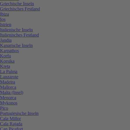
Griechische Inseln
Griechisches Festland
Ibiza
Ios
Istrien
Italienische Inseln
Italienisches Festland
Jandia
Kanarische Inseln
Karpathos
Korfu
Korsika
Kreta
La Palma
Lanzarote
Madeira
Mallorca
Malta (Insel)
Menorca
Mykonos
Pico
Portugiesische Inseln
Cala Millor
Cala Rajada
Can Picafort