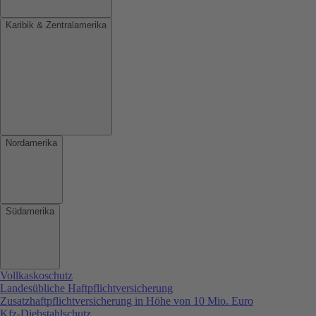
Karibik & Zentralamerika
Nordamerika
Südamerika
Vollkaskoschutz
Landesübliche Haftpflichtversicherung
Zusatzhaftpflichtversicherung in Höhe von 10 Mio. Euro
Kfz-Diebstahlschutz