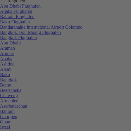
Regionen
Abu Dhabi Flughafen
Aqaba Flughafen
Bahrain Flughafen
Baku Flughafen
Bandaranaike International Airport Colombo
Bangkok-Don Muang Flughafen
Bangkok Flughafen
Abu Dhabi
Amman
Aomori
Aqaba
Ashdod
Atami
Baku
Bangkok
Beirut
Beerscheba
Chaweng
Armenien
Aserbaidschan
Bahrain
Georgien
Guam
Israel