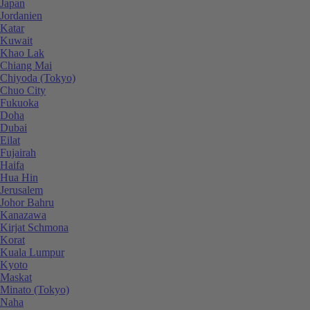
Japan
Jordanien
Katar
Kuwait
Khao Lak
Chiang Mai
Chiyoda (Tokyo)
Chuo City
Fukuoka
Doha
Dubai
Eilat
Fujairah
Haifa
Hua Hin
Jerusalem
Johor Bahru
Kanazawa
Kirjat Schmona
Korat
Kuala Lumpur
Kyoto
Maskat
Minato (Tokyo)
Naha