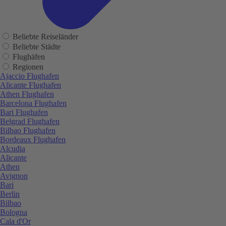
Beliebte Reiseländer
Beliebte Städte
Flughäfen
Regionen
Ajaccio Flughafen
Alicante Flughafen
Athen Flughafen
Barcelona Flughafen
Bari Flughafen
Belgrad Flughafen
Bilbao Flughafen
Bordeaux Flughafen
Alcudia
Alicante
Athen
Avignon
Bari
Berlin
Bilbao
Bologna
Cala d'Or