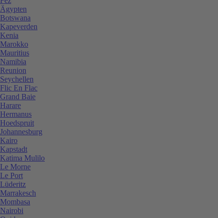
Fez
Ägypten
Botswana
Kapeverden
Kenia
Marokko
Mauritius
Namibia
Reunion
Seychellen
Flic En Flac
Grand Baie
Harare
Hermanus
Hoedspruit
Johannesburg
Kairo
Kapstadt
Katima Mulilo
Le Morne
Le Port
Lüderitz
Marrakesch
Mombasa
Nairobi