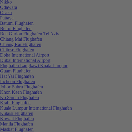
Nikko
Odawara
Osaka
Pattaya
Batumi Flughafen
Beirut Flughafen
Ben Gurion Flughafen Tel Aviv
Chiang Mai Flughafen
Chiang Rai Flughafen
Chitose Flughafen
Doha International Airport
Dubai International Airport
Flughafen Langkawi Kuala Lumpur
Guam Flughafen
Hat Yai Flughafen
Incheon Flughafen
Johor Bahru Flughafen
Khon Kaen Flughafen
Ko Samui Flughafen
Krabi Flughafen
Kuala Lumpur International Flughafen
Kutaisi Flughafen
Kuwait Flughafen
Manila Flughafen
Maskat Flughafen