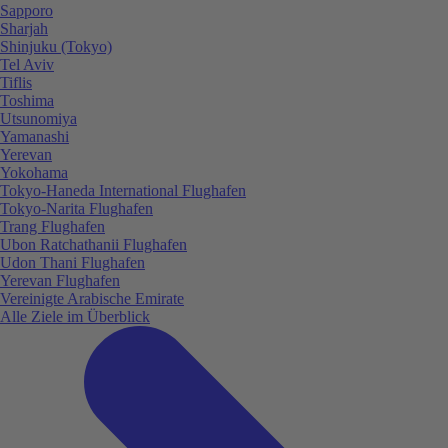
Sapporo
Sharjah
Shinjuku (Tokyo)
Tel Aviv
Tiflis
Toshima
Utsunomiya
Yamanashi
Yerevan
Yokohama
Tokyo-Haneda International Flughafen
Tokyo-Narita Flughafen
Trang Flughafen
Ubon Ratchathanii Flughafen
Udon Thani Flughafen
Yerevan Flughafen
Vereinigte Arabische Emirate
Alle Ziele im Überblick