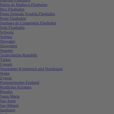
Palermo Flughafen
Palma de Mallorca Flughafen
Pico Flughafen
Ponta Delgada Nordela Flughafen
Porto Flughafen
Santiago de Compostela Flughafen
Split Flughafen
Schweiz
Serbien
Slowakei
Slowenien
Spanien
Tschechische Republik
Türkei
Ungarn
Vereinigtes Königreich und Nordirland
Wales
Zypern
Portugiesisches Festland
Restliches Kroatien
Rhodos
Santa Maria
Sao Jorge
Sao Miguel
Sardinien