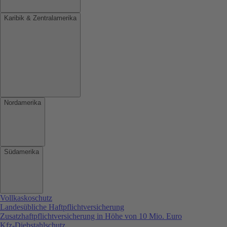
Karibik & Zentralamerika
Nordamerika
Südamerika
Vollkaskoschutz
Landesübliche Haftpflichtversicherung
Zusatzhaftpflichtversicherung in Höhe von 10 Mio. Euro
Kfz-Diebstahlschutz