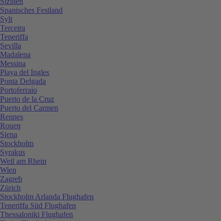
Sizilien
Spanisches Festland
Sylt
Terceira
Teneriffa
Sevilla
Madalena
Messina
Playa del Ingles
Ponta Delgada
Portoferraio
Puerto de la Cruz
Puerto del Carmen
Rennes
Rouen
Siena
Stockholm
Syrakus
Weil am Rhein
Wien
Zagreb
Zürich
Stockholm Arlanda Flughafen
Teneriffa Süd Flughafen
Thessaloniki Flughafen