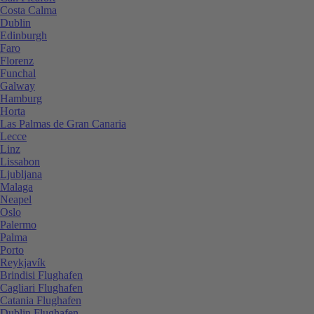
Costa Calma
Dublin
Edinburgh
Faro
Florenz
Funchal
Galway
Hamburg
Horta
Las Palmas de Gran Canaria
Lecce
Linz
Lissabon
Ljubljana
Malaga
Neapel
Oslo
Palermo
Palma
Porto
Reykjavík
Brindisi Flughafen
Cagliari Flughafen
Catania Flughafen
Dublin Flughafen