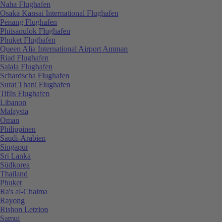
Naha Flughafen
Osaka Kansai International Flughafen
Penang Flughafen
Phitsanulok Flughafen
Phuket Flughafen
Queen Alia International Airport Amman
Riad Flughafen
Salala Flughafen
Schardscha Flughafen
Surat Thani Flughafen
Tiflis Flughafen
Libanon
Malaysia
Oman
Philippinen
Saudi-Arabien
Singapur
Sri Lanka
Südkorea
Thailand
Phuket
Ra's al-Chaima
Rayong
Rishon Letzion
Samui