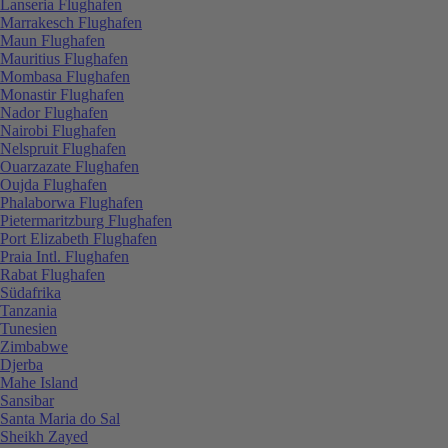
Lanseria Flughafen
Marrakesch Flughafen
Maun Flughafen
Mauritius Flughafen
Mombasa Flughafen
Monastir Flughafen
Nador Flughafen
Nairobi Flughafen
Nelspruit Flughafen
Ouarzazate Flughafen
Oujda Flughafen
Phalaborwa Flughafen
Pietermaritzburg Flughafen
Port Elizabeth Flughafen
Praia Intl. Flughafen
Rabat Flughafen
Südafrika
Tanzania
Tunesien
Zimbabwe
Djerba
Mahe Island
Sansibar
Santa Maria do Sal
Sheikh Zayed