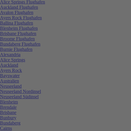
Alice Springs Flughafen
Auckland Flughafen
Avalon Flughafen
Ayers Rock Flughafen
Ballina Flughafen
Blenheim Flughafen
Brisbane Flughafen
Broome Flughafen
Bundaberg Flughafen
Burnie Flughafen
Alexandria
Alice Springs
Auckland
Ayers Rock
Bayswater
Australien
Neuseeland
Neuseeland Nordinsel
Neuseeland Südinsel
Blenheim
Brendale
Brisbane
Bunbury
Bundaberg
Cairns