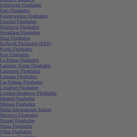
Edinburgh Flughafen
Faro Flughafen
Fuerteventura Flughafen
Funchal Flughafen
Hamburg Flughafen
Heraklion Flughafen
Ibiza Flughafen
Keflavik Flughafen (KEF)
Korfu Flughafen
Kos Flughafen
La Palma Flughafen
Lamezia Terme Flughafen
Lanzarote Flughafen
Larnaka Flughafen
Las Palmas Flughafen
Lissabon Flughafen
London Heathrow Flughafen
Madrid Flughafen
Malaga Flughafen
Malta International Airport
Menorca Flughafen
Neapel Flughafen
Nizza Flughafen
Olbia Flughafen