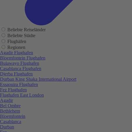
Beliebte Reiseländer
Beliebte Städte
Flughäfen
Regionen
Agadir Flughafen
Bloemfontein Flughafen
Bulawayo Flughafen
Casablanca Flughafen
Djerba Flughafen
Durban King Shaka International Airport
Essaouira Flughafen
Fez Flughafen
Flughafen East London
Agadir
Bel Ombre
Bethlehem
Bloemfontein
Casablanca
Durban