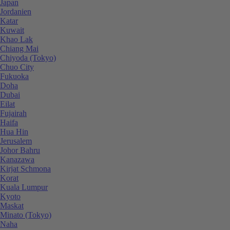
Japan
Jordanien
Katar
Kuwait
Khao Lak
Chiang Mai
Chiyoda (Tokyo)
Chuo City
Fukuoka
Doha
Dubai
Eilat
Fujairah
Haifa
Hua Hin
Jerusalem
Johor Bahru
Kanazawa
Kirjat Schmona
Korat
Kuala Lumpur
Kyoto
Maskat
Minato (Tokyo)
Naha