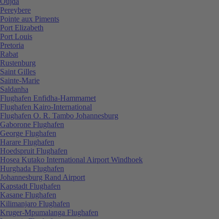
Oujda
Pereybere
Pointe aux Piments
Port Elizabeth
Port Louis
Pretoria
Rabat
Rustenburg
Saint Gilles
Sainte-Marie
Saldanha
Flughafen Enfidha-Hammamet
Flughafen Kairo-International
Flughafen O. R. Tambo Johannesburg
Gaborone Flughafen
George Flughafen
Harare Flughafen
Hoedspruit Flughafen
Hosea Kutako International Airport Windhoek
Hurghada Flughafen
Johannesburg Rand Airport
Kapstadt Flughafen
Kasane Flughafen
Kilimanjaro Flughafen
Kruger-Mpumalanga Flughafen