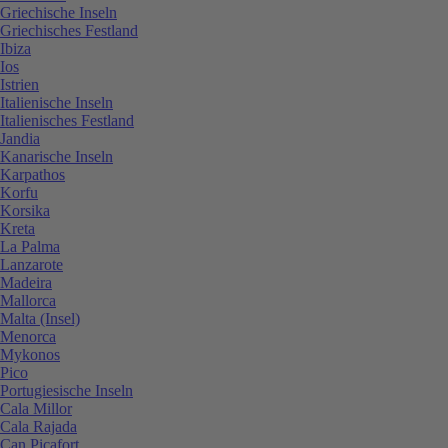
Griechische Inseln
Griechisches Festland
Ibiza
Ios
Istrien
Italienische Inseln
Italienisches Festland
Jandia
Kanarische Inseln
Karpathos
Korfu
Korsika
Kreta
La Palma
Lanzarote
Madeira
Mallorca
Malta (Insel)
Menorca
Mykonos
Pico
Portugiesische Inseln
Cala Millor
Cala Rajada
Can Picafort