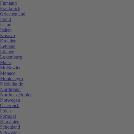
Finnland
Frankreich
Griechenland
Irland
Island
Italien
Kosovo
Kroatien
Lettland
Litauen
Luxemburg
Malta
Moldawien
Monaco
Montenegro
Niederlande
Nordirland
Nordmazedonien
Norwegen
Österreich
Polen
Portugal
Rumänien
Schottland
Schweden