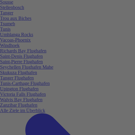
Sousse
Stellenbosch
Tanger
Trou aux Biches
Tsumeb
Tunis
Umhlanga Rocks
Vacoas-Phoenix
Windhoek
Richards Bay Flughafen
Saint-Denis Flughafen
Saint-Pierre Flughafen
Seychellen Flughafen Mahe
Skukuza Flughafen
Tanger Flughafen
Tunis-Carthage Flughafen
Upington Flughafen
Victoria Falls Flughafen
Walvis Bay Flughafen
Zanzibar Flughafen
Alle Ziele im Überblick