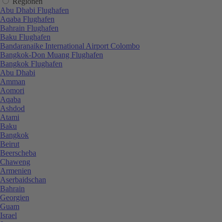
Regionen
Abu Dhabi Flughafen
Aqaba Flughafen
Bahrain Flughafen
Baku Flughafen
Bandaranaike International Airport Colombo
Bangkok-Don Muang Flughafen
Bangkok Flughafen
Abu Dhabi
Amman
Aomori
Aqaba
Ashdod
Atami
Baku
Bangkok
Beirut
Beerscheba
Chaweng
Armenien
Aserbaidschan
Bahrain
Georgien
Guam
Israel