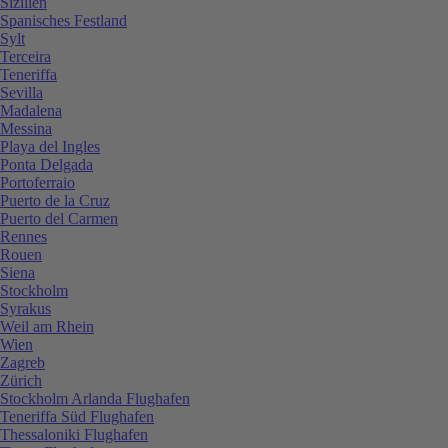
Sizilien
Spanisches Festland
Sylt
Terceira
Teneriffa
Sevilla
Madalena
Messina
Playa del Ingles
Ponta Delgada
Portoferraio
Puerto de la Cruz
Puerto del Carmen
Rennes
Rouen
Siena
Stockholm
Syrakus
Weil am Rhein
Wien
Zagreb
Zürich
Stockholm Arlanda Flughafen
Teneriffa Süd Flughafen
Thessaloniki Flughafen