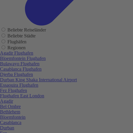
Beliebte Reiseländer
Beliebte Städte
Flughäfen
Regionen
Agadir Flughafen
Bloemfontein Flughafen
Bulawayo Flughafen
Casablanca Flughafen
Djerba Flughafen
Durban King Shaka International Airport
Essaouira Flughafen
Fez Flughafen
Flughafen East London
Agadir
Bel Ombre
Bethlehem
Bloemfontein
Casablanca
Durban