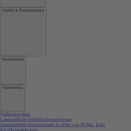
Karibik & Zentralamerika
Nordamerika
Südamerika
Vollkaskoschutz
Landesübliche Haftpflichtversicherung
Zusatzhaftpflichtversicherung in Höhe von 10 Mio. Euro
Kfz-Diebstahlschutz