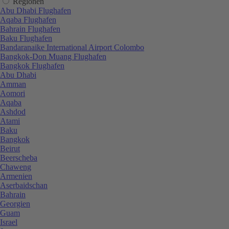
Regionen
Abu Dhabi Flughafen
Aqaba Flughafen
Bahrain Flughafen
Baku Flughafen
Bandaranaike International Airport Colombo
Bangkok-Don Muang Flughafen
Bangkok Flughafen
Abu Dhabi
Amman
Aomori
Aqaba
Ashdod
Atami
Baku
Bangkok
Beirut
Beerscheba
Chaweng
Armenien
Aserbaidschan
Bahrain
Georgien
Guam
Israel