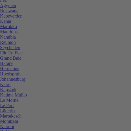
Fez
Ägypten
Botswana
Kapeverden
Kenia
Marokko
Mauritius
Namibia
Reunion
Seychellen
Flic En Flac
Grand Baie
Harare
Hermanus
Hoedspruit
Johannesburg
Kairo
Kapstadt
Katima Mulilo
Le Morne
Le Port
Lüderitz
Marrakesch
Mombasa
Nairobi