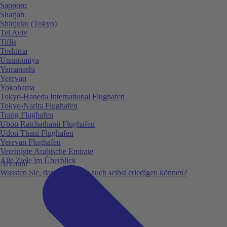
Sapporo
Sharjah
Shinjuku (Tokyo)
Tel Aviv
Tiflis
Toshima
Utsunomiya
Yamanashi
Yerevan
Yokohama
Tokyo-Haneda International Flughafen
Tokyo-Narita Flughafen
Trang Flughafen
Ubon Ratchathanii Flughafen
Udon Thani Flughafen
Yerevan Flughafen
Vereinigte Arabische Emirate
Alle Ziele im Überblick
Account
Wussten Sie, dass Sie vieles auch selbst erledigen können?