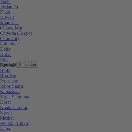
Japan
Jordanien
Katar
Kuwait
Khao Lak
Chiang Mai
Chiyoda (Tokyo)
Chuo City
Fukuoka
Doha
Dubai
Eilat
Kontakt
Fujairah
Schließen
Haifa
Hua Hin
Jerusalem
Johor Bahru
Kanazawa
Kirjat Schmona
Korat
Kuala Lumpur
Kyoto
Maskat
Minato (Tokyo)
Naha