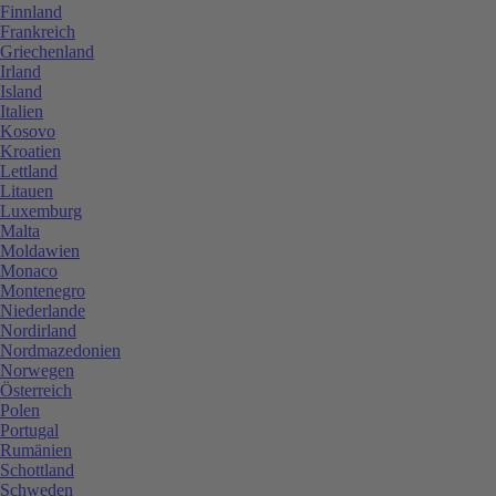
Finnland
Frankreich
Griechenland
Irland
Island
Italien
Kosovo
Kroatien
Lettland
Litauen
Luxemburg
Malta
Moldawien
Monaco
Montenegro
Niederlande
Nordirland
Nordmazedonien
Norwegen
Österreich
Polen
Portugal
Rumänien
Schottland
Schweden