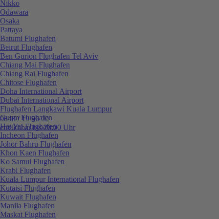
Nikko
Odawara
Osaka
Pattaya
Batumi Flughafen
Beirut Flughafen
Ben Gurion Flughafen Tel Aviv
Chiang Mai Flughafen
Chiang Rai Flughafen
Chitose Flughafen
Doha International Airport
Dubai International Airport
Flughafen Langkawi Kuala Lumpur
Guam Flughafen
0848 / 19 96 00
Hat Yai Flughafen
erreichbar bis 20:00 Uhr
Incheon Flughafen
Johor Bahru Flughafen
Khon Kaen Flughafen
Ko Samui Flughafen
Krabi Flughafen
Kuala Lumpur International Flughafen
Kutaisi Flughafen
Kuwait Flughafen
Manila Flughafen
Maskat Flughafen