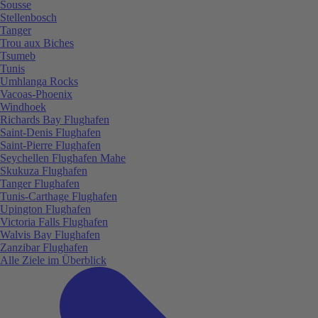
Sousse
Stellenbosch
Tanger
Trou aux Biches
Tsumeb
Tunis
Umhlanga Rocks
Vacoas-Phoenix
Windhoek
Richards Bay Flughafen
Saint-Denis Flughafen
Saint-Pierre Flughafen
Seychellen Flughafen Mahe
Skukuza Flughafen
Tanger Flughafen
Tunis-Carthage Flughafen
Upington Flughafen
Victoria Falls Flughafen
Walvis Bay Flughafen
Zanzibar Flughafen
Alle Ziele im Überblick