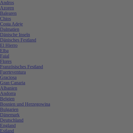
Andros
Azoren
Balearen
Chios
Costa Adeje
Dalmatien
Dänische Inseln
Dänisches Festland
El Hierro
Elba
Faial
Flores
Französisches Festland
Fuerteventura
Graciosa
Gran Canaria
Albanien
Andorra
Belgien
Bosnien und Herzegowina
Bulgarien
Dänemark
Deutschland
England
Estland