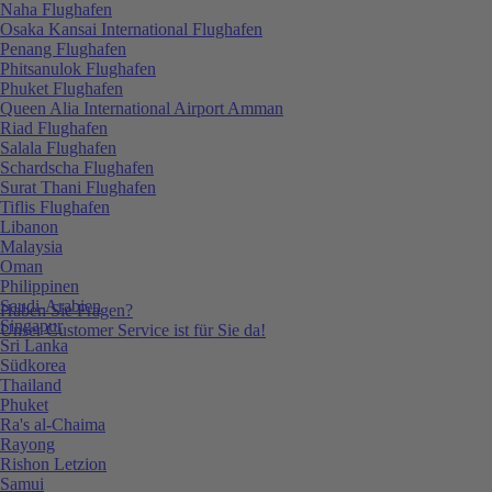
Naha Flughafen
Osaka Kansai International Flughafen
Penang Flughafen
Phitsanulok Flughafen
Phuket Flughafen
Queen Alia International Airport Amman
Riad Flughafen
Salala Flughafen
Schardscha Flughafen
Surat Thani Flughafen
Tiflis Flughafen
Libanon
Malaysia
Oman
Philippinen
Saudi-Arabien
Haben Sie Fragen?
Singapur
Unser Customer Service ist für Sie da!
Sri Lanka
Südkorea
Thailand
Phuket
Ra's al-Chaima
Rayong
Rishon Letzion
Samui