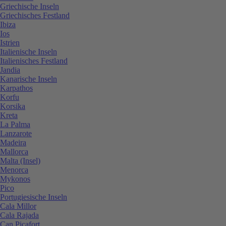
Griechische Inseln
Griechisches Festland
Ibiza
Ios
Istrien
Italienische Inseln
Italienisches Festland
Jandia
Kanarische Inseln
Karpathos
Korfu
Korsika
Kreta
La Palma
Lanzarote
Madeira
Mallorca
Malta (Insel)
Menorca
Mykonos
Pico
Portugiesische Inseln
Cala Millor
Cala Rajada
Can Picafort