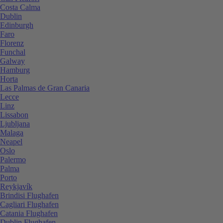
Costa Calma
Dublin
Edinburgh
Faro
Florenz
Funchal
Galway
Hamburg
Horta
Las Palmas de Gran Canaria
Lecce
Linz
Lissabon
Ljubljana
Malaga
Neapel
Oslo
Palermo
Palma
Porto
Reykjavík
Brindisi Flughafen
Cagliari Flughafen
Catania Flughafen
Dublin Flughafen