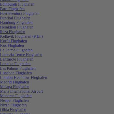
Edinburgh Flughafen
Faro Flughafen
Fuerteventura Flughafen
Funchal Flughafen
Hamburg Flughafen
Heraklion Flughafen
Ibiza Flughafen
Keflavik Flughafen (KEF)
Korfu Flughafen
Kos Flughafen
La Palma Flughafen
Lamezia Terme Flughafen
Lanzarote Flughafen
Larnaka Flughafen
Las Palmas Flughafen
Lissabon Flughafen
London Heathrow Flughafen
Madrid Flughafen
Malaga Flughafen
Malta International Airport
Menorca Flughafen
Neapel Flughafen
Nizza Flughafen
Olbia Flughafen