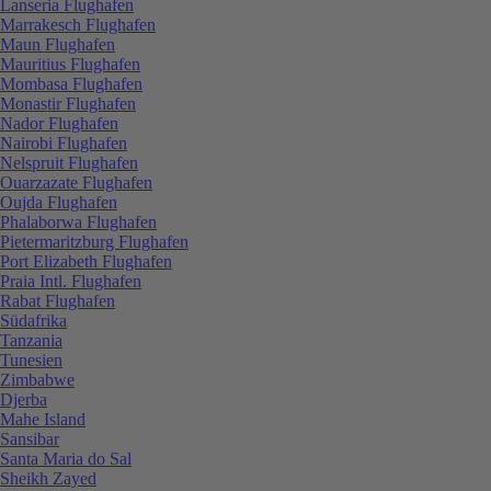
Lanseria Flughafen
Marrakesch Flughafen
Maun Flughafen
Mauritius Flughafen
Mombasa Flughafen
Monastir Flughafen
Nador Flughafen
Nairobi Flughafen
Nelspruit Flughafen
Ouarzazate Flughafen
Oujda Flughafen
Phalaborwa Flughafen
Pietermaritzburg Flughafen
Port Elizabeth Flughafen
Praia Intl. Flughafen
Rabat Flughafen
Südafrika
Tanzania
Tunesien
Zimbabwe
Djerba
Mahe Island
Sansibar
Santa Maria do Sal
Sheikh Zayed