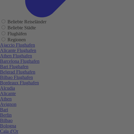
Beliebte Reiseländer
Beliebte Städte
Flughäfen
Regionen
Ajaccio Flughafen
Alicante Flughafen
Athen Flughafen
Barcelona Flughafen
Bari Flughafen
Belgrad Flughafen
Bilbao Flughafen
Bordeaux Flughafen
Alcudia
Alicante
Athen
Avignon
Bari
Berlin
Bilbao
Bologna
Cala d'Or