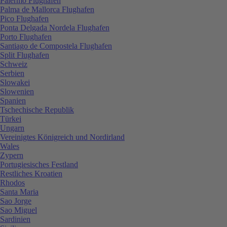
Palermo Flughafen
Palma de Mallorca Flughafen
Pico Flughafen
Ponta Delgada Nordela Flughafen
Porto Flughafen
Santiago de Compostela Flughafen
Split Flughafen
Schweiz
Serbien
Slowakei
Slowenien
Spanien
Tschechische Republik
Türkei
Ungarn
Vereinigtes Königreich und Nordirland
Wales
Zypern
Portugiesisches Festland
Restliches Kroatien
Rhodos
Santa Maria
Sao Jorge
Sao Miguel
Sardinien