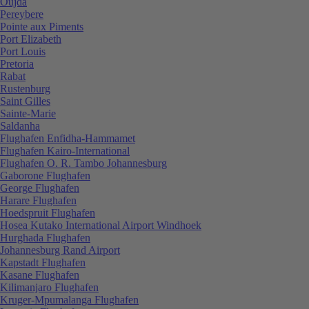
Oujda
Pereybere
Pointe aux Piments
Port Elizabeth
Port Louis
Pretoria
Rabat
Rustenburg
Saint Gilles
Sainte-Marie
Saldanha
Flughafen Enfidha-Hammamet
Flughafen Kairo-International
Flughafen O. R. Tambo Johannesburg
Gaborone Flughafen
George Flughafen
Harare Flughafen
Hoedspruit Flughafen
Hosea Kutako International Airport Windhoek
Hurghada Flughafen
Johannesburg Rand Airport
Kapstadt Flughafen
Kasane Flughafen
Kilimanjaro Flughafen
Kruger-Mpumalanga Flughafen