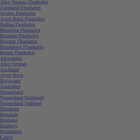
Alice Springs Flughafen
Auckland Flughafen
Avalon Flughafen
Ayers Rock Flughafen
Ballina Flughafen
Blenheim Flughafen
Brisbane Flughafen
Broome Flughafen
Bundaberg Flughafen
Burnie Flughafen
Alexandria
Alice Springs
Auckland
Ayers Rock
Bayswater
Australien
Neuseeland
Neuseeland Nordinsel
Neuseeland Südinsel
Blenheim
Brendale
Brisbane
Bunbury
Bundaberg
Cairns