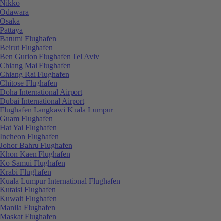
Nikko
Odawara
Osaka
Pattaya
Batumi Flughafen
Beirut Flughafen
Ben Gurion Flughafen Tel Aviv
Chiang Mai Flughafen
Chiang Rai Flughafen
Chitose Flughafen
Doha International Airport
Dubai International Airport
Flughafen Langkawi Kuala Lumpur
Guam Flughafen
Hat Yai Flughafen
Incheon Flughafen
Johor Bahru Flughafen
Khon Kaen Flughafen
Ko Samui Flughafen
Krabi Flughafen
Kuala Lumpur International Flughafen
Kutaisi Flughafen
Kuwait Flughafen
Manila Flughafen
Maskat Flughafen