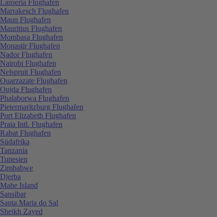
Lanseria Flughafen
Marrakesch Flughafen
Maun Flughafen
Mauritius Flughafen
Mombasa Flughafen
Monastir Flughafen
Nador Flughafen
Nairobi Flughafen
Nelspruit Flughafen
Ouarzazate Flughafen
Oujda Flughafen
Phalaborwa Flughafen
Pietermaritzburg Flughafen
Port Elizabeth Flughafen
Praia Intl. Flughafen
Rabat Flughafen
Südafrika
Tanzania
Tunesien
Zimbabwe
Djerba
Mahe Island
Sansibar
Santa Maria do Sal
Sheikh Zayed