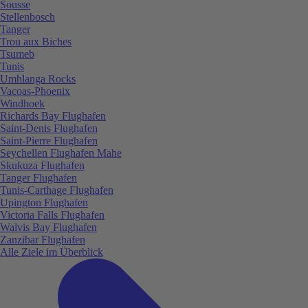
Sousse
Stellenbosch
Tanger
Trou aux Biches
Tsumeb
Tunis
Umhlanga Rocks
Vacoas-Phoenix
Windhoek
Richards Bay Flughafen
Saint-Denis Flughafen
Saint-Pierre Flughafen
Seychellen Flughafen Mahe
Skukuza Flughafen
Tanger Flughafen
Tunis-Carthage Flughafen
Upington Flughafen
Victoria Falls Flughafen
Walvis Bay Flughafen
Zanzibar Flughafen
Alle Ziele im Überblick