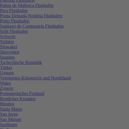
Palermo Flughafen
Palma de Mallorca Flughafen
Pico Flughafen
Ponta Delgada Nordela Flughafen
Porto Flughafen
Santiago de Compostela Flughafen
Split Flughafen
Schweiz
Serbien
Slowakei
Slowenien
Spanien
Tschechische Republik
Türkei
Ungarn
Vereinigtes Königreich und Nordirland
Wales
Zypern
Portugiesisches Festland
Restliches Kroatien
Rhodos
Santa Maria
Sao Jorge
Sao Miguel
Sardinien