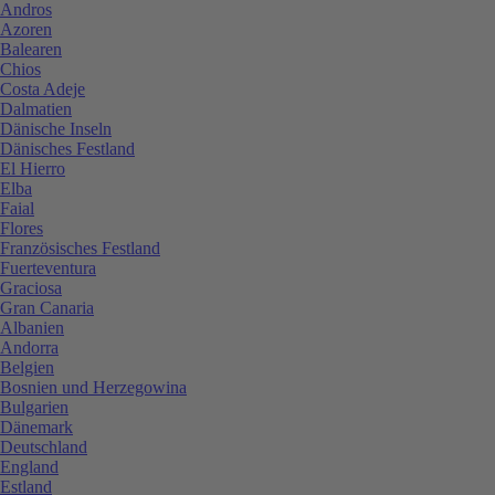
Andros
Azoren
Balearen
Chios
Costa Adeje
Dalmatien
Dänische Inseln
Dänisches Festland
El Hierro
Elba
Faial
Flores
Französisches Festland
Fuerteventura
Graciosa
Gran Canaria
Albanien
Andorra
Belgien
Bosnien und Herzegowina
Bulgarien
Dänemark
Deutschland
England
Estland