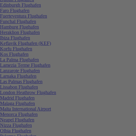
Edinburgh Flughafen
Faro Flughafen
Fuerteventura Flughafen
Funchal Flughafen
Hamburg Flughafen
Heraklion Flughafen
Ibiza Flughafen
Keflavik Flughafen (KEF)
Korfu Flughafen
Kos Flughafen
La Palma Flughafen
Lamezia Terme Flughafen
Lanzarote Flughafen
Larnaka Flughafen
Las Palmas Flughafen
Lissabon Flughafen
London Heathrow Flughafen
Madrid Flughafen
Malaga Flughafen
Malta International Airport
Menorca Flughafen
Neapel Flughafen
Nizza Flughafen
Olbia Flughafen