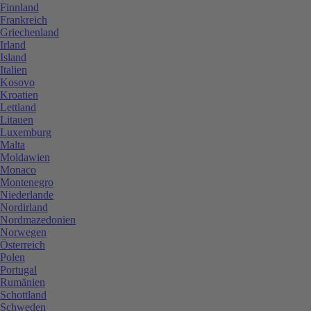
Finnland
Frankreich
Griechenland
Irland
Island
Italien
Kosovo
Kroatien
Lettland
Litauen
Luxemburg
Malta
Moldawien
Monaco
Montenegro
Niederlande
Nordirland
Nordmazedonien
Norwegen
Österreich
Polen
Portugal
Rumänien
Schottland
Schweden