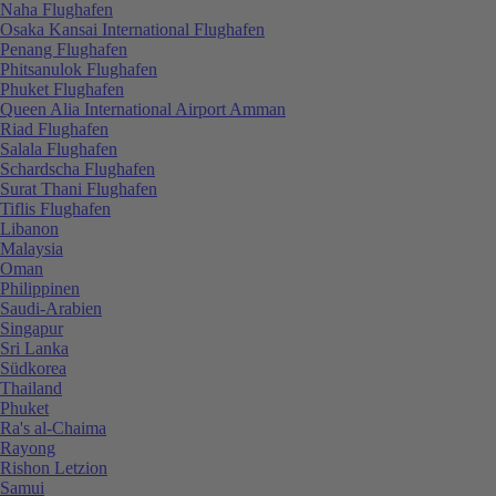
Naha Flughafen
Osaka Kansai International Flughafen
Penang Flughafen
Phitsanulok Flughafen
Phuket Flughafen
Queen Alia International Airport Amman
Riad Flughafen
Salala Flughafen
Schardscha Flughafen
Surat Thani Flughafen
Tiflis Flughafen
Libanon
Malaysia
Oman
Philippinen
Saudi-Arabien
Singapur
Sri Lanka
Südkorea
Thailand
Phuket
Ra's al-Chaima
Rayong
Rishon Letzion
Samui