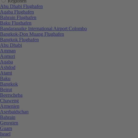
Regionen
Abu Dhabi Flughafen
Aqaba Flughafen
Bahrain Flughafen
Baku Flughafen
Bandaranaike International Airport Colombo
Bangkok-Don Muang Flughafen
Bangkok Flughafen
Abu Dhabi
Amman
Aomori
Aqaba
Ashdod
Atami
Baku
Bangkok
Beirut
Beerscheba
Chaweng
Armenien
Aserbaidschan
Bahrain
Georgien
Guam
Israel