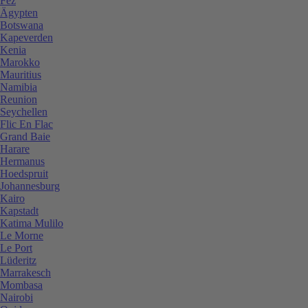
Fez
Ägypten
Botswana
Kapeverden
Kenia
Marokko
Mauritius
Namibia
Reunion
Seychellen
Flic En Flac
Grand Baie
Harare
Hermanus
Hoedspruit
Johannesburg
Kairo
Kapstadt
Katima Mulilo
Le Morne
Le Port
Lüderitz
Marrakesch
Mombasa
Nairobi