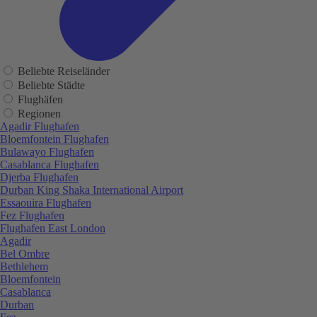
Beliebte Reiseländer
Beliebte Städte
Flughäfen
Regionen
Agadir Flughafen
Bloemfontein Flughafen
Bulawayo Flughafen
Casablanca Flughafen
Djerba Flughafen
Durban King Shaka International Airport
Essaouira Flughafen
Fez Flughafen
Flughafen East London
Agadir
Bel Ombre
Bethlehem
Bloemfontein
Casablanca
Durban