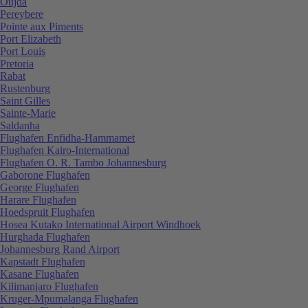
Oujda
Pereybere
Pointe aux Piments
Port Elizabeth
Port Louis
Pretoria
Rabat
Rustenburg
Saint Gilles
Sainte-Marie
Saldanha
Flughafen Enfidha-Hammamet
Flughafen Kairo-International
Flughafen O. R. Tambo Johannesburg
Gaborone Flughafen
George Flughafen
Harare Flughafen
Hoedspruit Flughafen
Hosea Kutako International Airport Windhoek
Hurghada Flughafen
Johannesburg Rand Airport
Kapstadt Flughafen
Kasane Flughafen
Kilimanjaro Flughafen
Kruger-Mpumalanga Flughafen