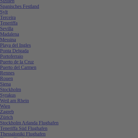
Sizilien
Spanisches Festland
Sylt
Terceira
Teneriffa
Sevilla
Madalena
Messina
Playa del Ingles
Ponta Delgada
Portoferraio
Puerto de la Cruz
Puerto del Carmen
Rennes
Rouen
Siena
Stockholm
Syrakus
Weil am Rhein
Wien
Zagreb
Zürich
Stockholm Arlanda Flughafen
Teneriffa Süd Flughafen
Thessaloniki Flughafen