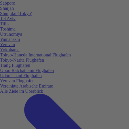
Sapporo
Sharjah
Shinjuku (Tokyo)
Tel Aviv
Tiflis
Toshima
Utsunomiya
Yamanashi
Yerevan
Yokohama
Tokyo-Haneda International Flughafen
Tokyo-Narita Flughafen
Trang Flughafen
Ubon Ratchathanii Flughafen
Udon Thani Flughafen
Yerevan Flughafen
Vereinigte Arabische Emirate
Alle Ziele im Überblick