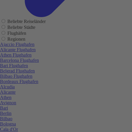
Beliebte Reiseländer
Beliebte Städte
Flughäfen
Regionen
Ajaccio Flughafen
Alicante Flughafen
Athen Flughafen
Barcelona Flughafen
Bari Flughafen
Belgrad Flughafen
Bilbao Flughafen
Bordeaux Flughafen
Alcudia
Alicante
Athen
Avignon
Bari
Berlin
Bilbao
Bologna
Cala d'Or