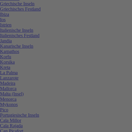
Griechische Inseln
Griechisches Festland
Ibiza
Ios
Istrien
Italienische Inseln
Italienisches Festland
Jandia
Kanarische Inseln
Karpathos
Korfu
Korsika
Kreta
La Palma
Lanzarote
Madeira
Mallorca
Malta (Insel)
Menorca
Mykonos
Pico
Portugiesische Inseln
Cala Millor
Cala Rajada
Can Picafort