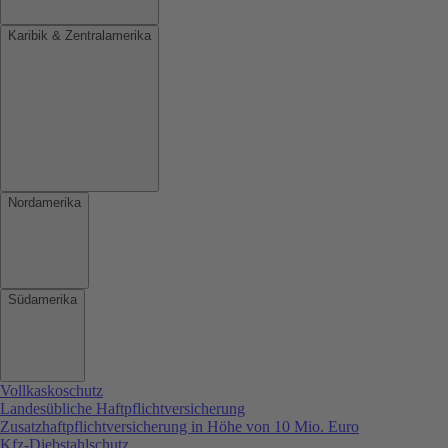
Karibik & Zentralamerika
Nordamerika
Südamerika
Vollkaskoschutz
Landesübliche Haftpflichtversicherung
Zusatzhaftpflichtversicherung in Höhe von 10 Mio. Euro
Kfz-Diebstahlschutz