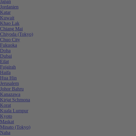
Japan
Jordanien
Katar
Kuwait
Khao Lak
Chiang Mai
Chiyoda (Tokyo)
Chuo City
Fukuoka
Doha
Dubai
Eilat
Fujairah
Haifa
Hua Hin
Jerusalem
Johor Bahru
Kanazawa
Kirjat Schmona
Korat
Kuala Lumpur
Kyoto
Maskat
Minato (Tokyo)
Naha