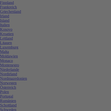
Finnland
Frankreich
Griechenland
Irland
Island
Italien
Kosovo
Kroatien
Lettland
Litauen
Luxemburg
Malta
Moldawien
Monaco
Montenegro
Niederlande
Nordirland
Nordmazedonien
Norwegen
Österreich
Polen
Portugal
Rumänien
Schottland
Schweden