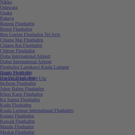
Nikko
Odawara
Osaka
Pattaya
Batumi Flughafen
Beirut Flughafen
Ben Gurion Flughafen Tel Aviv
Chiang Mai Flughafen
Chiang Rai Flughafen
Chitose Flughafen
Doha International Airport
Dubai International Airport
Flughafen Langkawi Kuala Lumpur
Guam Flughafen
0848 / 19 96 00
Hat Yai Flughafen
erreichbar bis 18:00 Uhr
Incheon Flughafen
Johor Bahru Flughafen
Khon Kaen Flughafen
Ko Samui Flughafen
Krabi Flughafen
Kuala Lumpur International Flughafen
Kutaisi Flughafen
Kuwait Flughafen
Manila Flughafen
Maskat Flughafen