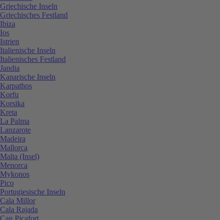
Griechische Inseln
Griechisches Festland
Ibiza
Ios
Istrien
Italienische Inseln
Italienisches Festland
Jandia
Kanarische Inseln
Karpathos
Korfu
Korsika
Kreta
La Palma
Lanzarote
Madeira
Mallorca
Malta (Insel)
Menorca
Mykonos
Pico
Portugiesische Inseln
Cala Millor
Cala Rajada
Can Picafort