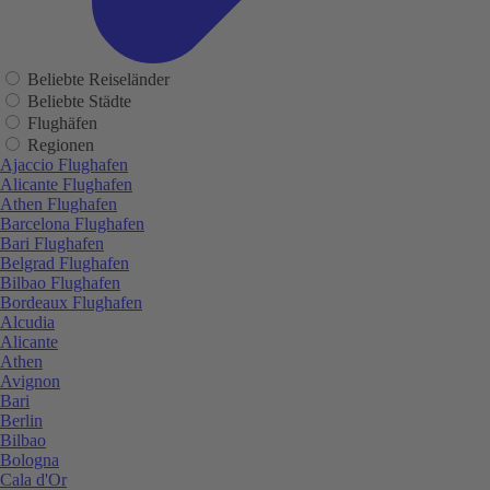
Beliebte Reiseländer
Beliebte Städte
Flughäfen
Regionen
Ajaccio Flughafen
Alicante Flughafen
Athen Flughafen
Barcelona Flughafen
Bari Flughafen
Belgrad Flughafen
Bilbao Flughafen
Bordeaux Flughafen
Alcudia
Alicante
Athen
Avignon
Bari
Berlin
Bilbao
Bologna
Cala d'Or