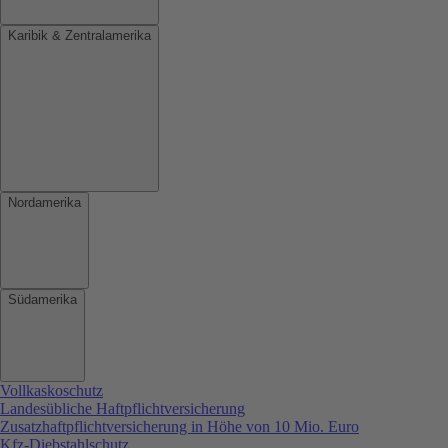
Karibik & Zentralamerika
Nordamerika
Südamerika
Vollkaskoschutz
Landesübliche Haftpflichtversicherung
Zusatzhaftpflichtversicherung in Höhe von 10 Mio. Euro
Kfz-Diebstahlschutz