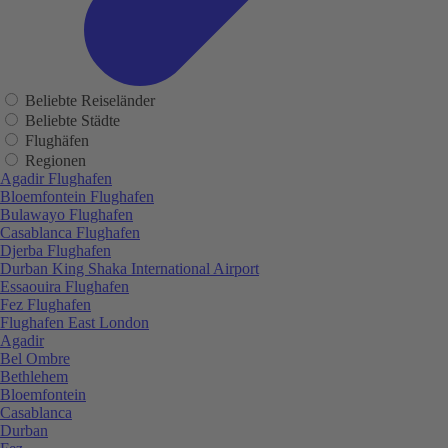
Beliebte Reiseländer
Beliebte Städte
Flughäfen
Regionen
Agadir Flughafen
Bloemfontein Flughafen
Bulawayo Flughafen
Casablanca Flughafen
Djerba Flughafen
Durban King Shaka International Airport
Essaouira Flughafen
Fez Flughafen
Flughafen East London
Agadir
Bel Ombre
Bethlehem
Bloemfontein
Casablanca
Durban