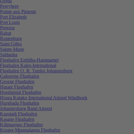
Oujda
Pereybere
Pointe aux Piments
Port Elizabeth
Port Louis
Pretoria
Rabat
Rustenburg
Saint Gilles
Sainte-Marie
Saldanha
Flughafen Enfidha-Hammamet
Flughafen Kairo-International
Flughafen O. R. Tambo Johannesburg
Gaborone Flughafen
George Flughafen
Harare Flughafen
Hoedspruit Flughafen
Hosea Kutako International Airport Windhoek
Hurghada Flughafen
Johannesburg Rand Airport
Kapstadt Flughafen
Kasane Flughafen
Kilimanjaro Flughafen
Kruger-Mpumalanga Flughafen