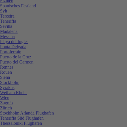
Sizilien
Spanisches Festland
Sylt
Terceira
Teneriffa
Sevilla
Madalena
Messina
Playa del Ingles
Ponta Delgada
Portoferraio
Puerto de la Cruz
Puerto del Carmen
Rennes
Rouen
Siena
Stockholm
Syrakus
Weil am Rhein
Wien
Zagreb
Zürich
Stockholm Arlanda Flughafen
Teneriffa Süd Flughafen
Thessaloniki Flughafen