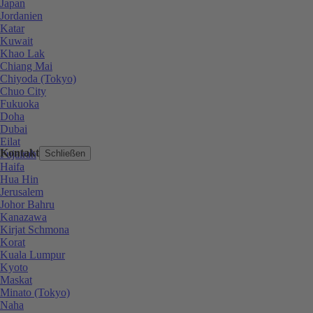
Japan
Jordanien
Katar
Kuwait
Khao Lak
Chiang Mai
Chiyoda (Tokyo)
Chuo City
Fukuoka
Doha
Dubai
Eilat
Kontakt
Fujairah
Schließen
Haifa
Hua Hin
Jerusalem
Johor Bahru
Kanazawa
Kirjat Schmona
Korat
Kuala Lumpur
Kyoto
Maskat
Minato (Tokyo)
Naha