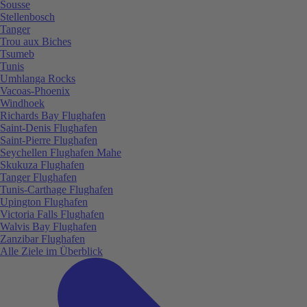
Sousse
Stellenbosch
Tanger
Trou aux Biches
Tsumeb
Tunis
Umhlanga Rocks
Vacoas-Phoenix
Windhoek
Richards Bay Flughafen
Saint-Denis Flughafen
Saint-Pierre Flughafen
Seychellen Flughafen Mahe
Skukuza Flughafen
Tanger Flughafen
Tunis-Carthage Flughafen
Upington Flughafen
Victoria Falls Flughafen
Walvis Bay Flughafen
Zanzibar Flughafen
Alle Ziele im Überblick