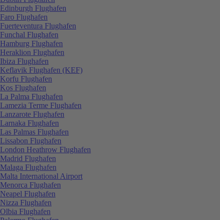
Edinburgh Flughafen
Faro Flughafen
Fuerteventura Flughafen
Funchal Flughafen
Hamburg Flughafen
Heraklion Flughafen
Ibiza Flughafen
Keflavik Flughafen (KEF)
Korfu Flughafen
Kos Flughafen
La Palma Flughafen
Lamezia Terme Flughafen
Lanzarote Flughafen
Larnaka Flughafen
Las Palmas Flughafen
Lissabon Flughafen
London Heathrow Flughafen
Madrid Flughafen
Malaga Flughafen
Malta International Airport
Menorca Flughafen
Neapel Flughafen
Nizza Flughafen
Olbia Flughafen