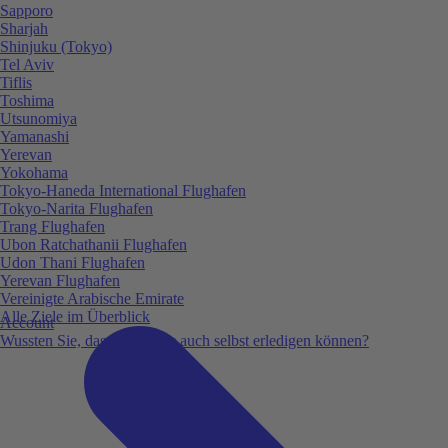
Sapporo
Sharjah
Shinjuku (Tokyo)
Tel Aviv
Tiflis
Toshima
Utsunomiya
Yamanashi
Yerevan
Yokohama
Tokyo-Haneda International Flughafen
Tokyo-Narita Flughafen
Trang Flughafen
Ubon Ratchathanii Flughafen
Udon Thani Flughafen
Yerevan Flughafen
Vereinigte Arabische Emirate
Alle Ziele im Überblick
Account
Wussten Sie, dass Sie vieles auch selbst erledigen können?