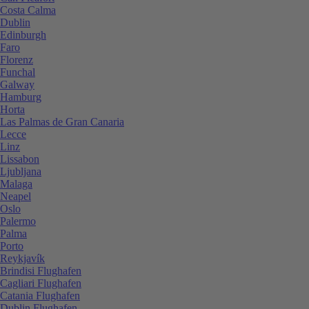
Costa Calma
Dublin
Edinburgh
Faro
Florenz
Funchal
Galway
Hamburg
Horta
Las Palmas de Gran Canaria
Lecce
Linz
Lissabon
Ljubljana
Malaga
Neapel
Oslo
Palermo
Palma
Porto
Reykjavík
Brindisi Flughafen
Cagliari Flughafen
Catania Flughafen
Dublin Flughafen