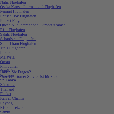
Naha Flughafen
Osaka Kansai International Flughafen
Penang Flughafen
Phitsanulok Flughafen
Phuket Flughafen
Queen Alia International Airport Amman
Riad Flughafen
Salala Flughafen
Schardscha Flughafen
Surat Thani Flughafen
Tiflis Flughafen
Libanon
Malaysia
Oman
Philippinen
Saudi-Arabien
Haben Sie Fragen?
Singapur
Unser Customer Service ist für Sie da!
Sri Lanka
Südkorea
Thailand
Phuket
Ra's al-Chaima
Rayong
Rishon Letzion
Samui