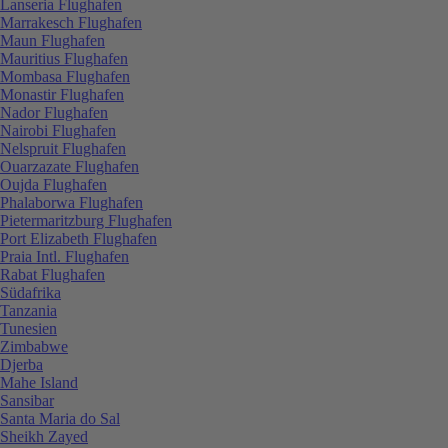
Lanseria Flughafen
Marrakesch Flughafen
Maun Flughafen
Mauritius Flughafen
Mombasa Flughafen
Monastir Flughafen
Nador Flughafen
Nairobi Flughafen
Nelspruit Flughafen
Ouarzazate Flughafen
Oujda Flughafen
Phalaborwa Flughafen
Pietermaritzburg Flughafen
Port Elizabeth Flughafen
Praia Intl. Flughafen
Rabat Flughafen
Südafrika
Tanzania
Tunesien
Zimbabwe
Djerba
Mahe Island
Sansibar
Santa Maria do Sal
Sheikh Zayed