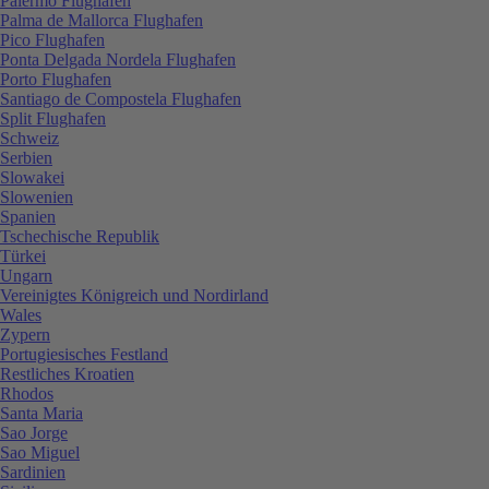
Palermo Flughafen
Palma de Mallorca Flughafen
Pico Flughafen
Ponta Delgada Nordela Flughafen
Porto Flughafen
Santiago de Compostela Flughafen
Split Flughafen
Schweiz
Serbien
Slowakei
Slowenien
Spanien
Tschechische Republik
Türkei
Ungarn
Vereinigtes Königreich und Nordirland
Wales
Zypern
Portugiesisches Festland
Restliches Kroatien
Rhodos
Santa Maria
Sao Jorge
Sao Miguel
Sardinien