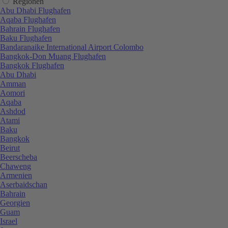
Regionen
Abu Dhabi Flughafen
Aqaba Flughafen
Bahrain Flughafen
Baku Flughafen
Bandaranaike International Airport Colombo
Bangkok-Don Muang Flughafen
Bangkok Flughafen
Abu Dhabi
Amman
Aomori
Aqaba
Ashdod
Atami
Baku
Bangkok
Beirut
Beerscheba
Chaweng
Armenien
Aserbaidschan
Bahrain
Georgien
Guam
Israel