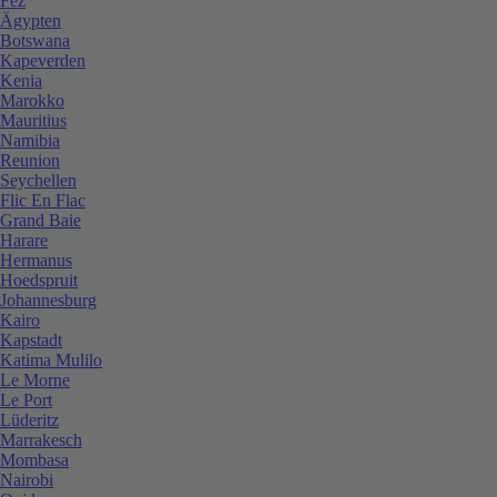
Fez
Ägypten
Botswana
Kapeverden
Kenia
Marokko
Mauritius
Namibia
Reunion
Seychellen
Flic En Flac
Grand Baie
Harare
Hermanus
Hoedspruit
Johannesburg
Kairo
Kapstadt
Katima Mulilo
Le Morne
Le Port
Lüderitz
Marrakesch
Mombasa
Nairobi