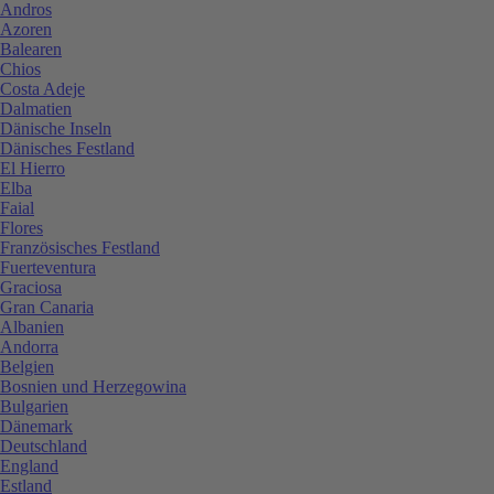
Andros
Azoren
Balearen
Chios
Costa Adeje
Dalmatien
Dänische Inseln
Dänisches Festland
El Hierro
Elba
Faial
Flores
Französisches Festland
Fuerteventura
Graciosa
Gran Canaria
Albanien
Andorra
Belgien
Bosnien und Herzegowina
Bulgarien
Dänemark
Deutschland
England
Estland