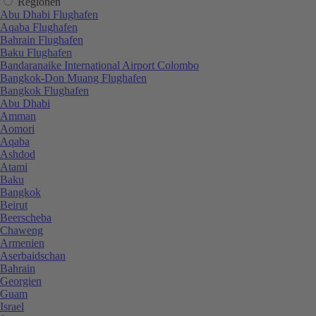
Regionen
Abu Dhabi Flughafen
Aqaba Flughafen
Bahrain Flughafen
Baku Flughafen
Bandaranaike International Airport Colombo
Bangkok-Don Muang Flughafen
Bangkok Flughafen
Abu Dhabi
Amman
Aomori
Aqaba
Ashdod
Atami
Baku
Bangkok
Beirut
Beerscheba
Chaweng
Armenien
Aserbaidschan
Bahrain
Georgien
Guam
Israel