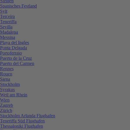
Sizilien
Spanisches Festland
Sylt
Terceira
Teneriffa
Sevilla
Madalena
Messina
Playa del Ingles
Ponta Delgada
Portoferraio
Puerto de la Cruz
Puerto del Carmen
Rennes
Rouen
Siena
Stockholm
Syrakus
Weil am Rhein
Wien
Zagreb
Zürich
Stockholm Arlanda Flughafen
Teneriffa Süd Flughafen
Thessaloniki Flughafen