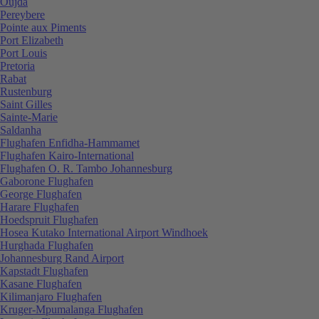
Oujda
Pereybere
Pointe aux Piments
Port Elizabeth
Port Louis
Pretoria
Rabat
Rustenburg
Saint Gilles
Sainte-Marie
Saldanha
Flughafen Enfidha-Hammamet
Flughafen Kairo-International
Flughafen O. R. Tambo Johannesburg
Gaborone Flughafen
George Flughafen
Harare Flughafen
Hoedspruit Flughafen
Hosea Kutako International Airport Windhoek
Hurghada Flughafen
Johannesburg Rand Airport
Kapstadt Flughafen
Kasane Flughafen
Kilimanjaro Flughafen
Kruger-Mpumalanga Flughafen