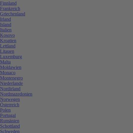
Finnland
Frankreich
Griechenland
Irland
Island
Italien
Kosovo
Kroatien
Lettland
Litauen
Luxemburg
Malta
Moldawien
Monaco
Montenegro
Niederlande
Nordirland
Nordmazedonien
Norwegen
Österreich
Polen
Portugal
Rumänien
Schottland
Schweden