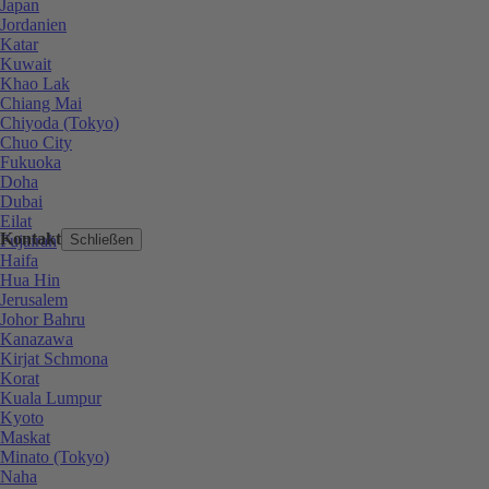
Japan
Jordanien
Katar
Kuwait
Khao Lak
Chiang Mai
Chiyoda (Tokyo)
Chuo City
Fukuoka
Doha
Dubai
Eilat
Kontakt
Fujairah
Schließen
Haifa
Hua Hin
Jerusalem
Johor Bahru
Kanazawa
Kirjat Schmona
Korat
Kuala Lumpur
Kyoto
Maskat
Minato (Tokyo)
Naha