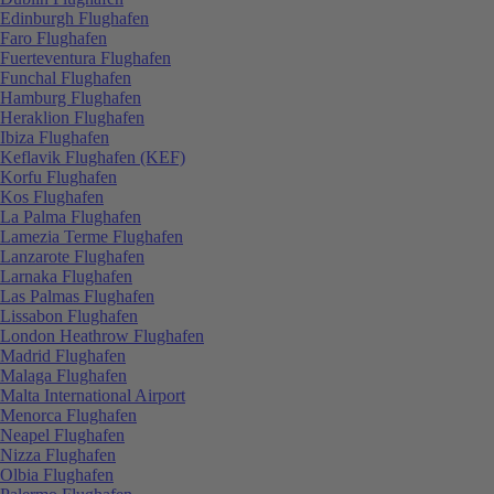
Edinburgh Flughafen
Faro Flughafen
Fuerteventura Flughafen
Funchal Flughafen
Hamburg Flughafen
Heraklion Flughafen
Ibiza Flughafen
Keflavik Flughafen (KEF)
Korfu Flughafen
Kos Flughafen
La Palma Flughafen
Lamezia Terme Flughafen
Lanzarote Flughafen
Larnaka Flughafen
Las Palmas Flughafen
Lissabon Flughafen
London Heathrow Flughafen
Madrid Flughafen
Malaga Flughafen
Malta International Airport
Menorca Flughafen
Neapel Flughafen
Nizza Flughafen
Olbia Flughafen