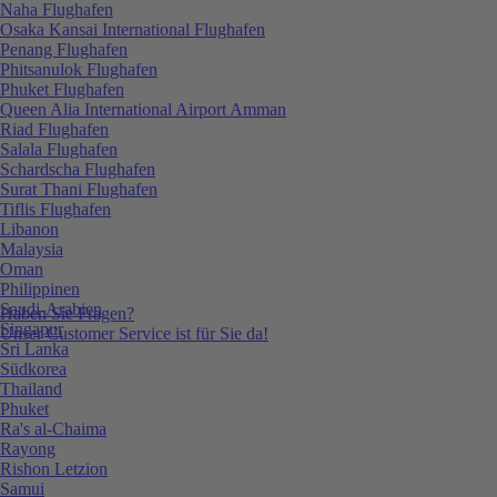
Naha Flughafen
Osaka Kansai International Flughafen
Penang Flughafen
Phitsanulok Flughafen
Phuket Flughafen
Queen Alia International Airport Amman
Riad Flughafen
Salala Flughafen
Schardscha Flughafen
Surat Thani Flughafen
Tiflis Flughafen
Libanon
Malaysia
Oman
Philippinen
Saudi-Arabien
Haben Sie Fragen?
Singapur
Unser Customer Service ist für Sie da!
Sri Lanka
Südkorea
Thailand
Phuket
Ra's al-Chaima
Rayong
Rishon Letzion
Samui