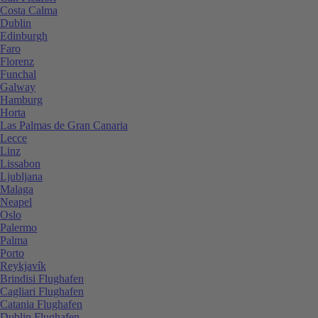
Costa Calma
Dublin
Edinburgh
Faro
Florenz
Funchal
Galway
Hamburg
Horta
Las Palmas de Gran Canaria
Lecce
Linz
Lissabon
Ljubljana
Malaga
Neapel
Oslo
Palermo
Palma
Porto
Reykjavík
Brindisi Flughafen
Cagliari Flughafen
Catania Flughafen
Dublin Flughafen