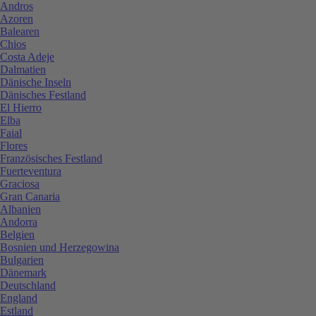
Andros
Azoren
Balearen
Chios
Costa Adeje
Dalmatien
Dänische Inseln
Dänisches Festland
El Hierro
Elba
Faial
Flores
Französisches Festland
Fuerteventura
Graciosa
Gran Canaria
Albanien
Andorra
Belgien
Bosnien und Herzegowina
Bulgarien
Dänemark
Deutschland
England
Estland