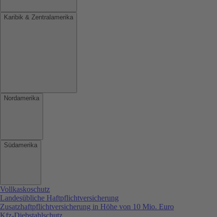
Karibik & Zentralamerika
Nordamerika
Südamerika
Vollkaskoschutz
Landesübliche Haftpflichtversicherung
Zusatzhaftpflichtversicherung in Höhe von 10 Mio. Euro
Kfz-Diebstahlschutz