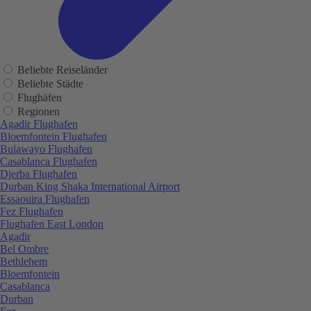
Beliebte Reiseländer
Beliebte Städte
Flughäfen
Regionen
Agadir Flughafen
Bloemfontein Flughafen
Bulawayo Flughafen
Casablanca Flughafen
Djerba Flughafen
Durban King Shaka International Airport
Essaouira Flughafen
Fez Flughafen
Flughafen East London
Agadir
Bel Ombre
Bethlehem
Bloemfontein
Casablanca
Durban