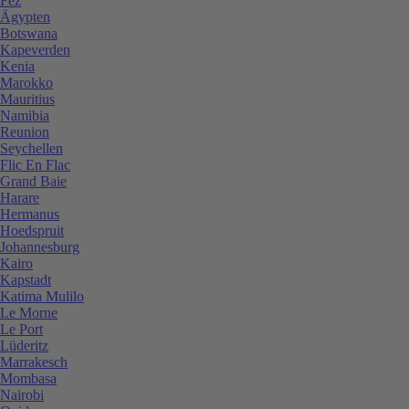
Fez
Ägypten
Botswana
Kapeverden
Kenia
Marokko
Mauritius
Namibia
Reunion
Seychellen
Flic En Flac
Grand Baie
Harare
Hermanus
Hoedspruit
Johannesburg
Kairo
Kapstadt
Katima Mulilo
Le Morne
Le Port
Lüderitz
Marrakesch
Mombasa
Nairobi