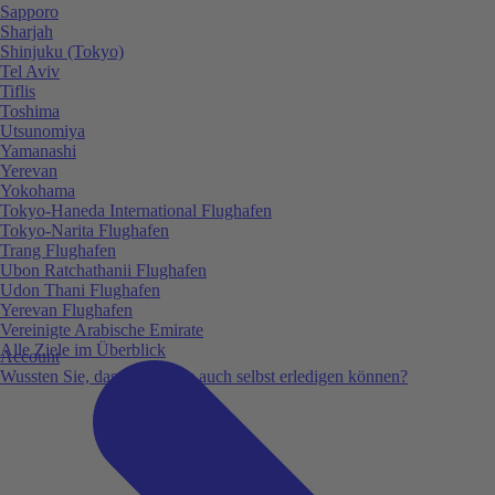
Sapporo
Sharjah
Shinjuku (Tokyo)
Tel Aviv
Tiflis
Toshima
Utsunomiya
Yamanashi
Yerevan
Yokohama
Tokyo-Haneda International Flughafen
Tokyo-Narita Flughafen
Trang Flughafen
Ubon Ratchathanii Flughafen
Udon Thani Flughafen
Yerevan Flughafen
Vereinigte Arabische Emirate
Alle Ziele im Überblick
Account
Wussten Sie, dass Sie vieles auch selbst erledigen können?