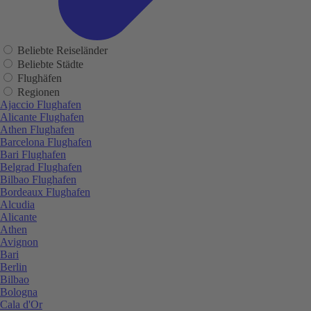
Beliebte Reiseländer
Beliebte Städte
Flughäfen
Regionen
Ajaccio Flughafen
Alicante Flughafen
Athen Flughafen
Barcelona Flughafen
Bari Flughafen
Belgrad Flughafen
Bilbao Flughafen
Bordeaux Flughafen
Alcudia
Alicante
Athen
Avignon
Bari
Berlin
Bilbao
Bologna
Cala d'Or