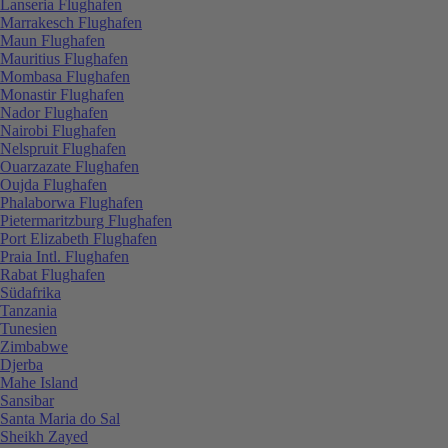
Lanseria Flughafen
Marrakesch Flughafen
Maun Flughafen
Mauritius Flughafen
Mombasa Flughafen
Monastir Flughafen
Nador Flughafen
Nairobi Flughafen
Nelspruit Flughafen
Ouarzazate Flughafen
Oujda Flughafen
Phalaborwa Flughafen
Pietermaritzburg Flughafen
Port Elizabeth Flughafen
Praia Intl. Flughafen
Rabat Flughafen
Südafrika
Tanzania
Tunesien
Zimbabwe
Djerba
Mahe Island
Sansibar
Santa Maria do Sal
Sheikh Zayed