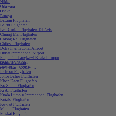
Nikko
Odawara
Osaka
Pattaya
Batumi Flughafen
Beirut Flughafen
Ben Gurion Flughafen Tel Aviv
Chiang Mai Flughafen
Chiang Rai Flughafen
Chitose Flughafen
Doha International Airport
Dubai International Airport
Flughafen Langkawi Kuala Lumpur
Guam Flughafen
0848 / 19 96 00
Hat Yai Flughafen
erreichbar bis 20:00 Uhr
Incheon Flughafen
Johor Bahru Flughafen
Khon Kaen Flughafen
Ko Samui Flughafen
Krabi Flughafen
Kuala Lumpur International Flughafen
Kutaisi Flughafen
Kuwait Flughafen
Manila Flughafen
Maskat Flughafen