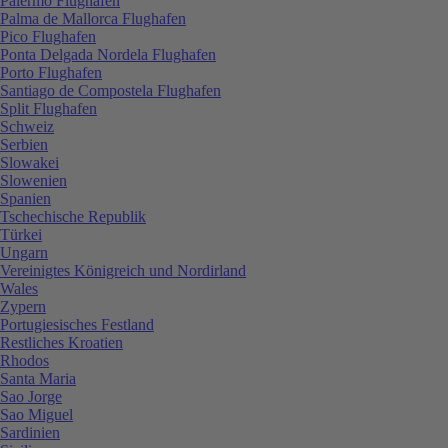
Palermo Flughafen
Palma de Mallorca Flughafen
Pico Flughafen
Ponta Delgada Nordela Flughafen
Porto Flughafen
Santiago de Compostela Flughafen
Split Flughafen
Schweiz
Serbien
Slowakei
Slowenien
Spanien
Tschechische Republik
Türkei
Ungarn
Vereinigtes Königreich und Nordirland
Wales
Zypern
Portugiesisches Festland
Restliches Kroatien
Rhodos
Santa Maria
Sao Jorge
Sao Miguel
Sardinien