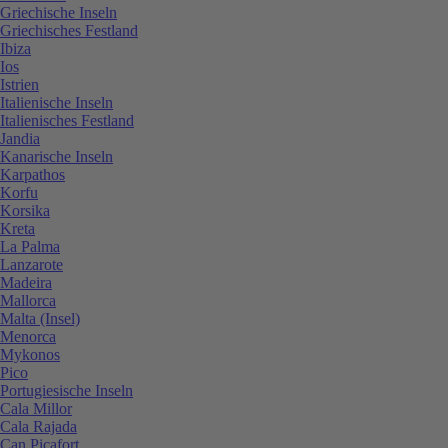
Griechische Inseln
Griechisches Festland
Ibiza
Ios
Istrien
Italienische Inseln
Italienisches Festland
Jandia
Kanarische Inseln
Karpathos
Korfu
Korsika
Kreta
La Palma
Lanzarote
Madeira
Mallorca
Malta (Insel)
Menorca
Mykonos
Pico
Portugiesische Inseln
Cala Millor
Cala Rajada
Can Picafort