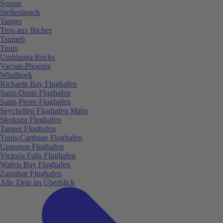
Sousse
Stellenbosch
Tanger
Trou aux Biches
Tsumeb
Tunis
Umhlanga Rocks
Vacoas-Phoenix
Windhoek
Richards Bay Flughafen
Saint-Denis Flughafen
Saint-Pierre Flughafen
Seychellen Flughafen Mahe
Skukuza Flughafen
Tanger Flughafen
Tunis-Carthage Flughafen
Upington Flughafen
Victoria Falls Flughafen
Walvis Bay Flughafen
Zanzibar Flughafen
Alle Ziele im Überblick