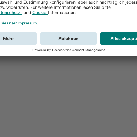
Feedback
Sie haben Fr
Buchung?