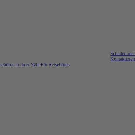
Schaden me
Kontaktieren
sebüros in Ihrer Nähe
Für Reisebüros