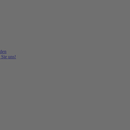
lden
 Sie uns!